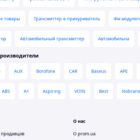
е товары
Трансмиттер в прикуриватель
Фм модулят
тор
Автомобильный трансмиттер
Автомобильна
производители
o
AUX
Borofone
CAR
Baseus
APE
ABS
A+
Aspiring
VOIN
Best
Nobran
О нас
 продавцов
О prom.ua