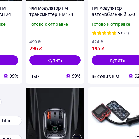
 FM
ФМ модулятор FM
FM модулятор
HM124
трансмиттер HM124
автомобильный 520
Type C
Bluetooth USB Lightning
USB SD micro SD от
вке
Готово к отправке
Готово к отправке
TF карт
Micro USB Type C в авто
прикуривателя, ФМ
модулятор
5.0
(1)
трансмиттер
499
₴
424
₴
296
₴
195
₴
ь
Купить
Купить
99%
99%
9
LIME
💫 𝐎𝐍𝐋𝐈𝐍𝐄 𝐌𝐀𝐑𝐊𝐄𝐓 💫 – Актуальные товары по самым выгодным ценам!
FM модулятор с bluetooth