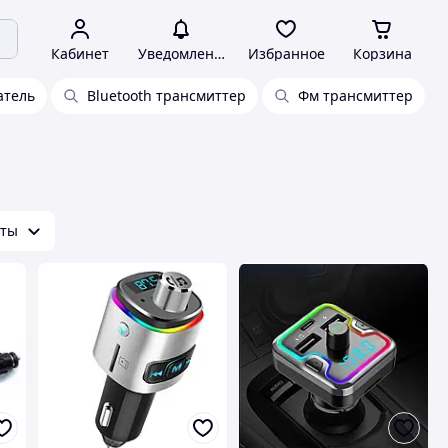
Кабинет
Уведомления
Избранное
Корзина
атель
Bluetooth трансмиттер
Фм трансмиттер
аты