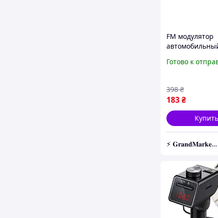
FM модулятор
автомобильны
USB SD micro S
Готово к отпра
прикуривателя
модулятор
трансмиттер
398
₴
183
₴
Купит
⚡️ 𝐆𝐫𝐚𝐧𝐝𝐌𝐚𝐫𝐤𝐞𝐭 ⚡️ – Трендовые товары по самым низким ценам