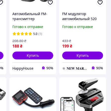
Автомобильный FM-
FM модулятор
трансмиттер
автомобильный 520
модулятор X8 Bluetooth
USB SD micro SD от
Готово к отправке
Готово к отправке
от
HP227
прикуривателя, ФМ
модулятор
5.0
(1)
трансмиттер
208
.80
₴
433
₴
188
₴
199
₴
Купить
Купить
9%
90%
90%
HappyHouse
🔆 𝐍𝐄𝐖 𝐌𝐀𝐑𝐊𝐄𝐓 🔆 – Продукция премиум-класса от официального представителя!