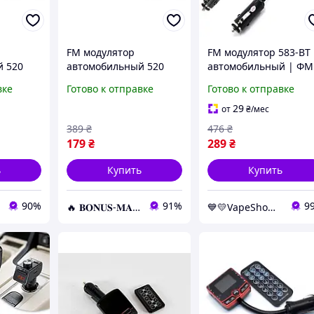
FM модулятор
FM модулятор 583-BT
й 520
автомобильный 520
автомобильный | ФМ
D от
USB SD micro SD от
модулятор
вке
Готово к отправке
Готово к отправке
, ФМ
прикуривателя, ФМ
трансмиттер
модулятор
29
от
₴
/мес
трансмиттер
389
₴
476
₴
179
₴
289
₴
ь
Купить
Купить
90%
91%
9
🔥 𝐁𝐎𝐍𝐔𝐒-𝐌𝐀𝐑𝐊𝐄𝐓 🔥 – Трендовые товары по лучшим ценам
💙💛VapeShop💨"La VapoR"💨