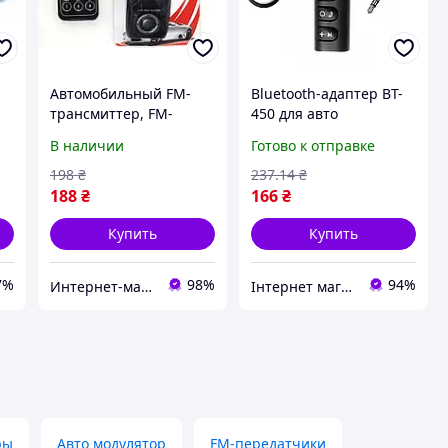
Автомобильный FM-
Bluetooth-адаптер BT-
трансмиттер, FM-
450 для авто
модулятор ST-704D
В наличии
Готово к отправке
198
₴
237
.14
₴
188
₴
166
₴
Купить
Купить
7%
98%
94%
Интернет-магазин "МадивиС"
Інтернет магазин Сенс
ры
Авто модулятор
FM-передатчики