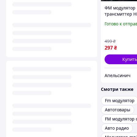
ФМ модулятор
трансмиттер 
Bluetooth USB 
Готово к отпра
PD поддержка 
499
₴
297
₴
Купит
Апельсинич
Смотри также
Fm модулятор
Автотовары
Авто радио