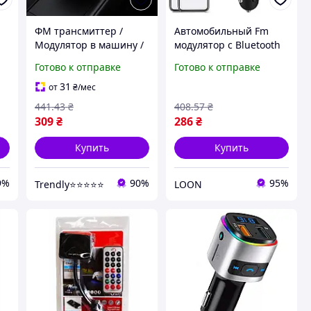
ФМ трансмиттер /
Автомобильный Fm
Модулятор в машину /
модулятор с Bluetooth
Трансмиттер для авто,
наушником HER8, 2
Готово к отправке
Готово к отправке
2хUSB, Q18S, Серый /
USB / Модулятор в
FM модулятор в авто со
машину с дисплеем и
31
от
₴
/мес
встроенными кабелями
mp3, micro SD
441
.43
₴
408
.57
₴
309
₴
286
₴
Купить
Купить
9%
90%
95%
Trendly⭐⭐⭐⭐⭐
LOON