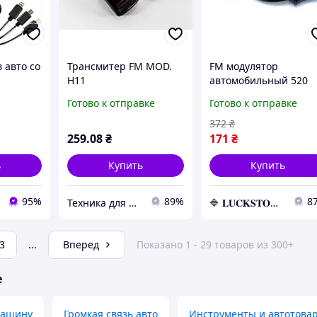
 авто со
Трансмитер FM MOD.
FM модулятор
H11
автомобильный 520
B, Q18S,
USB SD micro SD от
Готово к отправке
Готово к отправке
прикуривателя, ФМ
модулятор
372
₴
ашину /
трансмиттер
259
.08
₴
171
₴
ля авто
ь
Купить
Купить
95%
89%
8
Техника для всей семьи от RVK
🔷 𝐋𝐔𝐂𝐊𝐒𝐓𝐎𝐑𝐄 🔷 – Абсолютно все товары по непревзойденным ценам!
3
...
Вперед
Показано 1 - 29 товаров из 300+
е
машину
Громкая связь авто
Инструменты и автотова