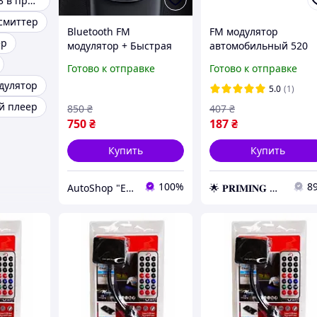
Модулятор mp3 в прикуриватель
нсмиттер
Bluetooth FM
FM модулятор
ер
модулятор + Быстрая
автомобильный 520
зарядка USB QC 3.0 +
USB SD micro SD от
Готово к отправке
Готово к отправке
Type C + Громкая связь
прикуривателя, ФМ
дулятор
+ microSD + Вольтметр
модулятор
5.0
(1)
трансмиттер
й плеер
850
₴
407
₴
750
₴
187
₴
Купить
Купить
100%
8
AutoShop "Electronics & Accessories"
🌟 𝐏𝐑𝐈𝐌𝐈𝐍𝐆 🌟 – Эксклюзивные товары премиум-качества от официального дистрибьютора!