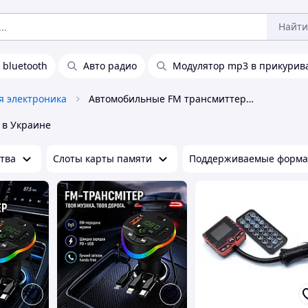
Найти
 bluetooth
Авто радио
Модулятор mp3 в прикурив
я электроника
Автомобильные FM трансмиттеры Micro
в Украине
тва
Слоты карты памяти
Поддерживаемые форм