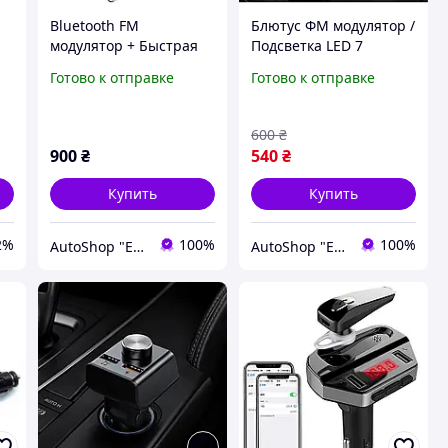
Bluetooth FM
Блютус ФМ модулятор /
модулятор + Быстрая
Подсветка LED 7
зарядка USB QC 3.0 +
COLORS RGB / Громкая
Готово к отправке
Готово к отправке
Подсветка LED 7
связь / Зарядное USB +
COLORS RGB
Type C /microSD /
(HandsFree/microSD/
Вольтметр
600
₴
Вольтметр)
900
₴
540
₴
Купить
Купить
2%
100%
100%
AutoShop "Electronics & Accessories"
AutoShop "Electronics & Accessories"