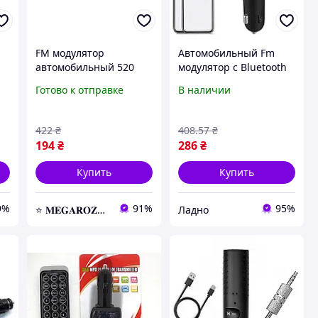
FM модулятор
Автомобильный Fm
автомобильный 520
модулятор с Bluetooth
USB SD micro SD от
наушником HER8, 2
Готово к отправке
В наличии
прикуривателя, ФМ
USB Модулятор в
модулятор
машину с дисплеем и
трансмиттер
mp3, micro SD
422
₴
408
.57
₴
194
₴
286
₴
Купить
Купить
9%
91%
95%
⭐️ 𝐌𝐄𝐆𝐀𝐑𝐎𝐙𝐏𝐑𝐎𝐃𝐀𝐙𝐇 ⭐️ – Новейшие товары по самым доступным ценам
Ладно