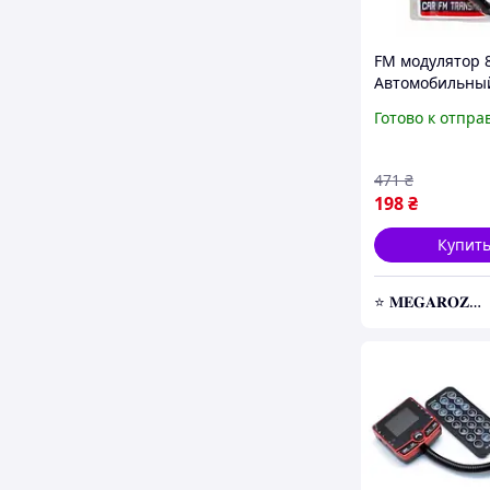
FM модулятор 
Автомобильны
трансмиттер, 
Готово к отпра
передатчик для
прикуривателя
471
₴
198
₴
Купит
⭐️ 𝐌𝐄𝐆𝐀𝐑𝐎𝐙𝐏𝐑𝐎𝐃𝐀𝐙𝐇 ⭐️ – Новейшие товары по самым доступным ценам