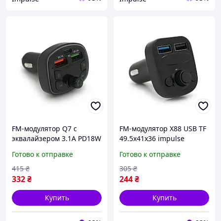
FM-модулятор Q7 с
FM-модулятор X88 USB TF
эквалайзером 3.1A PD18W
49.5х41х36 impulse
USB TF 55.5х41.5х37.5
Готово к отправке
Готово к отправке
impulse
415
₴
305
₴
332
₴
244
₴
Купить
Купить