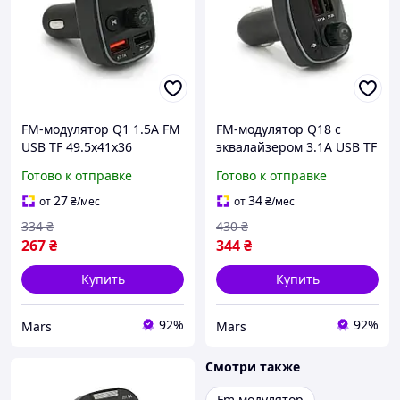
FM-модулятор Q1 1.5A FM
FM-модулятор Q18 с
USB TF 49.5х41х36
эквалайзером 3.1A USB TF
55.5х41.5х37.5
Готово к отправке
Готово к отправке
27
34
от
₴
/мес
от
₴
/мес
334
₴
430
₴
267
₴
344
₴
Купить
Купить
92%
92%
Mars
Mars
Смотри также
Fm модулятор