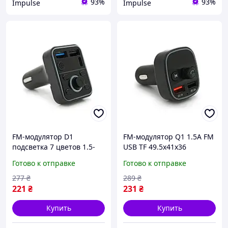
93%
93%
Impulse
Impulse
FM-модулятор D1
FM-модулятор Q1 1.5A FM
подсветка 7 цветов 1.5-
USB TF 49.5х41х36
3.1A USB TF 49.5х41х36
Готово к отправке
Готово к отправке
277
₴
289
₴
221
₴
231
₴
Купить
Купить