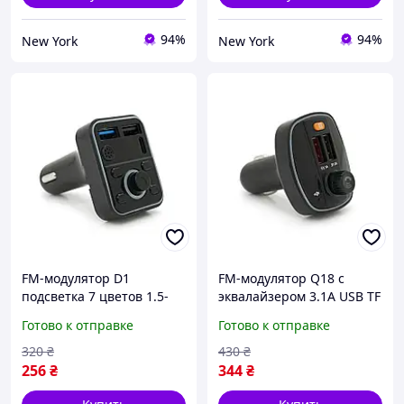
94%
94%
New York
New York
FM-модулятор D1
FM-модулятор Q18 с
подсветка 7 цветов 1.5-
эквалайзером 3.1A USB TF
3.1A USB TF 49.5х41х36
55.5х41.5х37.5 berlin
Готово к отправке
Готово к отправке
berlin
320
₴
430
₴
256
₴
344
₴