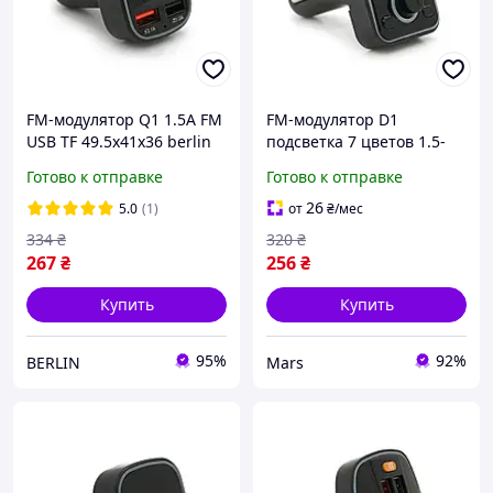
FM-модулятор Q1 1.5A FM
FM-модулятор D1
USB TF 49.5х41х36 berlin
подсветка 7 цветов 1.5-
3.1A USB TF 49.5х41х36
Готово к отправке
Готово к отправке
26
5.0
(1)
от
₴
/мес
334
₴
320
₴
267
₴
256
₴
Купить
Купить
95%
92%
BERLIN
Mars