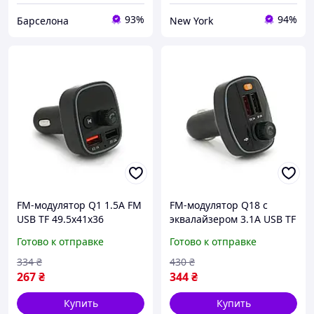
93%
94%
Барселона
New York
FM-модулятор Q1 1.5A FM
FM-модулятор Q18 с
USB TF 49.5х41х36
эквалайзером 3.1A USB TF
newyork
55.5х41.5х37.5 newyork
Готово к отправке
Готово к отправке
334
₴
430
₴
267
₴
344
₴
Купить
Купить