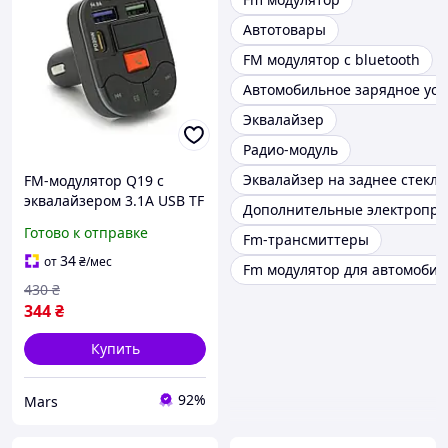
Автотовары
FM модулятор с bluetooth
Автомобильное зарядное уст
Эквалайзер
Радио-модуль
Эквалайзер на заднее стекл
FM-модулятор Q19 с
эквалайзером 3.1A USB TF
Дополнительные электропри
55.5х41.5х37.5
Готово к отправке
Fm-трансмиттеры
34
от
₴
/мес
Fm модулятор для автомобил
430
₴
344
₴
Купить
92%
Mars