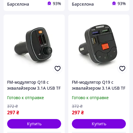
93%
93%
Барселона
Барселона
FM-модулятор Q18 с
FM-модулятор Q19 с
эквалайзером 3.1A USB TF
эквалайзером 3.1A USB TF
55.5х41.5х37.5
55.5х41.5х37.5
Готово к отправке
Готово к отправке
372
₴
372
₴
297
₴
297
₴
Купить
Купить