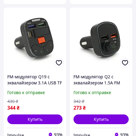
FM-модулятор Q19 с
FM-модулятор Q2 с
эквалайзером 3.1A USB TF
эквалайзером 1.5A FM
55.5х41.5х37.5 impulse
USB TF 49.5х41х36 impulse
Готово к отправке
Готово к отправке
430
₴
342
₴
344
₴
273
₴
Купить
Купить
93%
93%
Impulse
Impulse