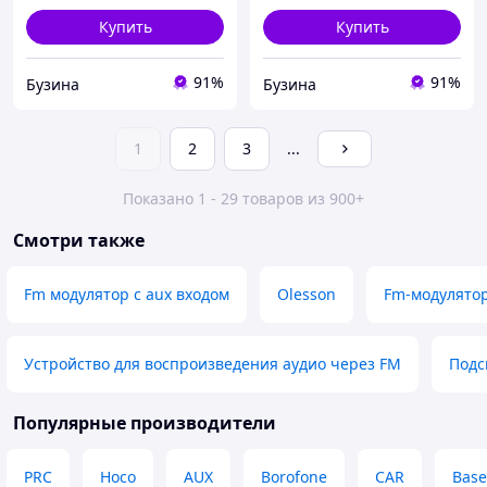
Купить
Купить
91%
91%
Бузина
Бузина
1
2
3
...
Показано 1 - 29 товаров из 900+
Смотри также
Fm модулятор с aux входом
Olesson
Fm-модулято
Устройство для воспроизведения аудио через FM
Подс
Популярные производители
PRC
Hoco
AUX
Borofone
CAR
Base