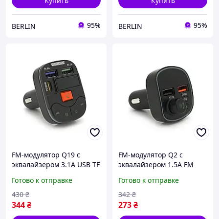
Купить
Купить
95%
95%
BERLIN
BERLIN
FM-модулятор Q19 с
FM-модулятор Q2 с
эквалайзером 3.1A USB TF
эквалайзером 1.5A FM
55.5х41.5х37.5 berlin
USB TF 49.5х41х36 berlin
Готово к отправке
Готово к отправке
430
₴
342
₴
344
₴
273
₴