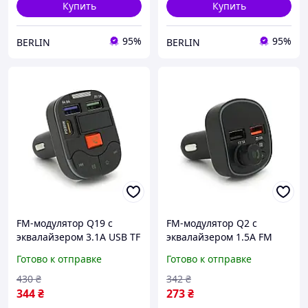
Купить
Купить
95%
95%
BERLIN
BERLIN
FM-модулятор Q19 с
FM-модулятор Q2 с
эквалайзером 3.1A USB TF
эквалайзером 1.5A FM
55.5х41.5х37.5 buzyna
USB TF 49.5х41х36 buzyna
Готово к отправке
Готово к отправке
430
₴
342
₴
344
₴
273
₴