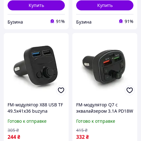
Купить
Купить
91%
91%
Бузина
Бузина
FM-модулятор X88 USB TF
FM-модулятор Q7 с
49.5х41х36 buzyna
эквалайзером 3.1A PD18W
USB TF 55.5х41.5х37.5
Готово к отправке
Готово к отправке
buzyna
305
₴
415
₴
244
₴
332
₴