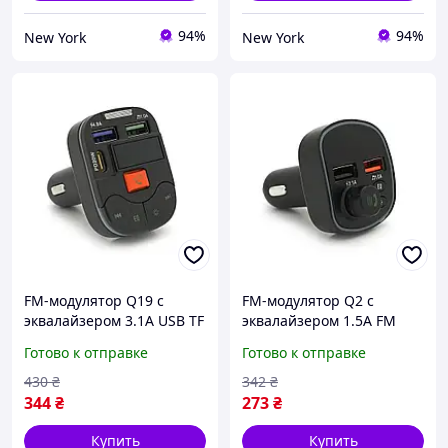
94%
94%
New York
New York
FM-модулятор Q19 с
FM-модулятор Q2 с
эквалайзером 3.1A USB TF
эквалайзером 1.5A FM
55.5х41.5х37.5 newyork
USB TF 49.5х41х36
Готово к отправке
Готово к отправке
newyork
430
₴
342
₴
344
₴
273
₴
Купить
Купить