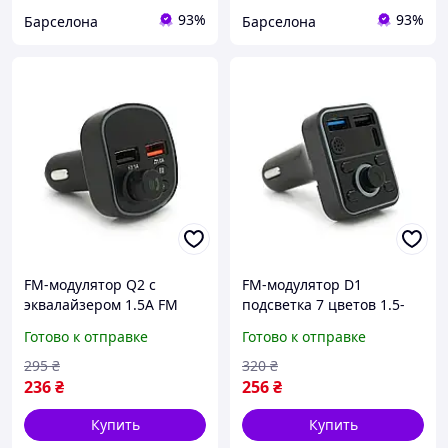
93%
93%
Барселона
Барселона
FM-модулятор Q2 с
FM-модулятор D1
эквалайзером 1.5A FM
подсветка 7 цветов 1.5-
USB TF 49.5х41х36
3.1A USB TF 49.5х41х36
Готово к отправке
Готово к отправке
newyork
295
₴
320
₴
236
₴
256
₴
Купить
Купить