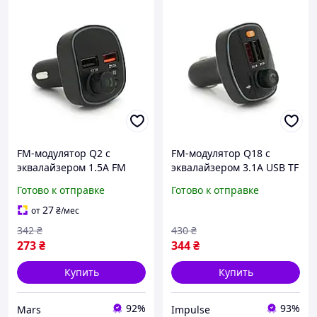
FM-модулятор Q2 с
FM-модулятор Q18 с
эквалайзером 1.5A FM
эквалайзером 3.1A USB TF
USB TF 49.5х41х36
55.5х41.5х37.5 impulse
Готово к отправке
Готово к отправке
27
от
₴
/мес
342
₴
430
₴
273
₴
344
₴
Купить
Купить
92%
93%
Mars
Impulse