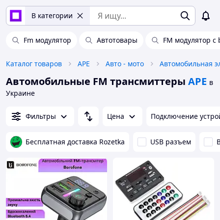
В категории
Fm модулятор
Автотовары
FM модулятор с 
Каталог товаров
APE
Авто - мото
Автомобильная э
Автомобильные FM трансмиттеры
APE
в
Украине
Фильтры
Цена
Подключение устро
Бесплатная доставка Rozetka
USB разъем