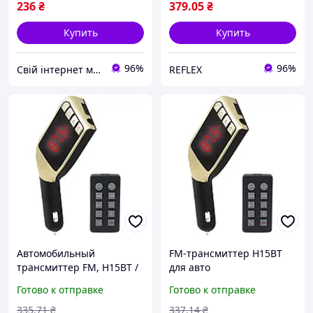
USB
236
₴
379
.05
₴
Купить
Купить
96%
96%
Свій інтернет магазин
REFLEX
Автомобильный
FM-трансмиттер H15BT
трансмиттер FM, H15BT /
для авто
Автомобильный ФМ
Готово к отправке
Готово к отправке
модуль с пультом / FM
модулятор
335
.71
₴
337
.14
₴