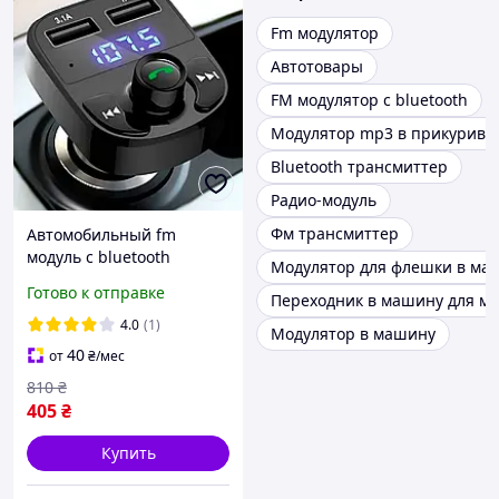
Fm модулятор
Автотовары
FM модулятор с bluetooth
Модулятор mp3 в прикурива
Bluetooth трансмиттер
Радио-модуль
Фм трансмиттер
Автомобильный fm
модуль с bluetooth
Модулятор для флешки в ма
Модулятор в
Готово к отправке
Переходник в машину для м
прикуриватель
Модулятор mp3 в
4.0
(1)
Модулятор в машину
прикуриватель (87,5-
40
от
₴
/мес
108МГц), OLN
810
₴
405
₴
Купить