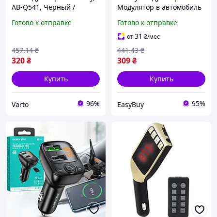
AB-Q541, Черный /
Модулятор в автомобиль
Блютуз модулятор /
/ ФМ Трансмиттер с
Готово к отправке
Готово к отправке
Модулятор в автомобиль
блютуз, AB-Q541, Черный
/ ФМ Трансмиттер с
/ FM модулятор в машину
31
от
₴
/мес
блютуз
457
.14
₴
441
.43
₴
320
₴
309
₴
Купить
Купить
96%
95%
Varto
EasyBuy