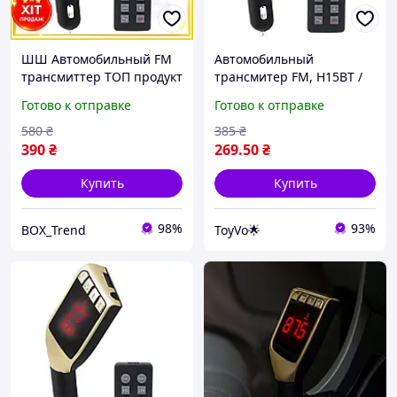
ШШ Автомобильный FM
Автомобильный
трансмиттер ТОП продукт
трансмитер FM, H15BT /
с Bluetooth и USB для
Автомобильный ФМ-
Готово к отправке
Готово к отправке
музыки и звонков в
модулятор с пультом / FM
машине блютуз мод
модулятор
580
₴
385
₴
POП11\1
390
₴
269
.50
₴
Купить
Купить
98%
93%
BOX_Trend
ToyVo🌟