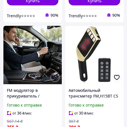
Купить
Купить
90%
90%
Trendly⭐⭐⭐⭐⭐
Trendly⭐⭐⭐⭐⭐
FM модулятор в
Автомобильный
прикуриватель /
трансмитер FM,H15BT CS
Автомобильное зарядное
Готово к отправке
Готово к отправке
устройств, Bluetooth,
QC3.0, Borofone BC41,
36
30
от
₴
/мес
от
₴
/мес
Черный / FM-
507
.14
₴
307
₴
трансмиттер в