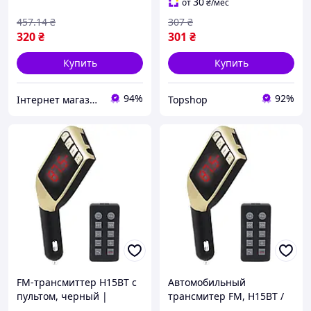
передатчик
30
от
₴
/мес
457
.14
₴
307
₴
320
₴
301
₴
Купить
Купить
94%
92%
Інтернет магазин Сенс
Topshop
FM-трансмиттер H15BT с
Автомобильный
пультом, черный |
трансмитер FM, H15BT /
Автомобильный ФМ-
Автомобильный ФМ-