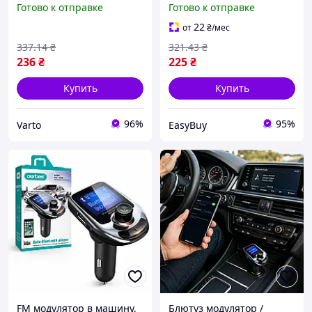
Готово к отправке
Готово к отправке
модулятор с пультом | FM
модулятор с пультом / FM
модулятор
модулятор
22
от
₴
/мес
337
.14
₴
321
.43
₴
236
₴
225
₴
Купить
Купить
96%
95%
Varto
EasyBuy
FM модулятор в машину,
Блютуз модулятор /