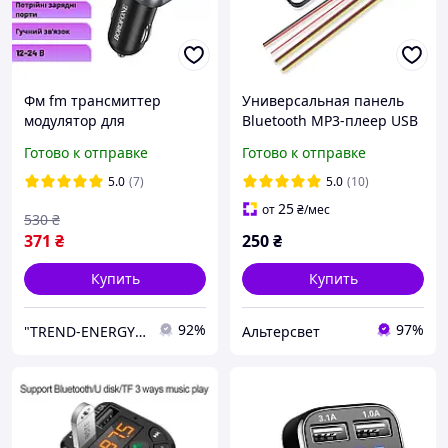
Фм fm трансмиттер
Универсальная панель
модулятор для
Bluetooth MP3-плеер USB
автомобиля с блютузом
FM радио AUX
Готово к отправке
Готово к отправке
Bluetooth Borofone
автомобильное зарядное
5.0
(7)
5.0
(10)
устройство
25
от
₴
/мес
530
₴
371
₴
250
₴
Купить
Купить
92%
97%
"TREND-ENERGY" Интернет-магазин аксессуаров к смартфонам и компьютерам
Альтерсвет