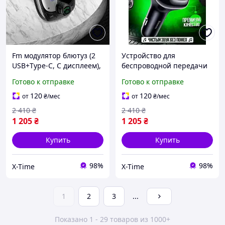
Fm модулятор блютуз (2
Устройство для
USB+Type-C, С дисплеем),
беспроводной передачи
Блютуз фм модулятор для
музыки в машину (2
Готово к отправке
Готово к отправке
автомобиля, Модулятор
USB+Type-C, С дисплеем),
на машину, XTM
XTM
120
120
от
₴
/мес
от
₴
/мес
2 410
₴
2 410
₴
1 205
₴
1 205
₴
Купить
Купить
98%
98%
X-Time
X-Time
1
2
3
...
Показано 1 - 29 товаров из 1000+