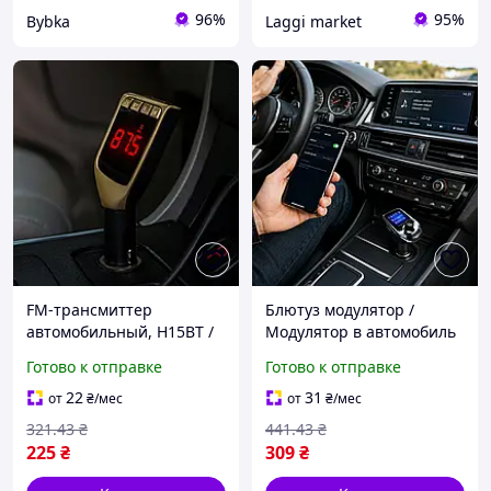
96%
95%
Bybka
Laggi market
FM-трансмиттер
Блютуз модулятор /
автомобильный, H15BT /
Модулятор в автомобиль
Автомобильный ФМ-
/ ФМ Трансмиттер с
Готово к отправке
Готово к отправке
модулятор с пультом / FM
блютуз, AB-Q541, Черный
модулятор
/ FM модулятор в машину
22
31
от
₴
/мес
от
₴
/мес
321
.43
₴
441
.43
₴
225
₴
309
₴