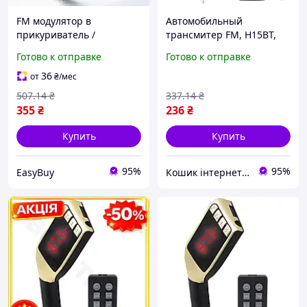
FM модулятор в
Автомобильный
прикуриватель /
трансмитер FM, H15BT,
Автомобильное зарядное
Черный / Автомобильный
Готово к отправке
Готово к отправке
устройств, Bluetooth,
ФМ-модулятор с пультом /
QC3.0, Borofone BC41,
FM модулятор
36
от
₴
/мес
Черный / FM-
507
.14
₴
337
.14
₴
трансмиттер в
355
₴
236
₴
Купить
Купить
95%
95%
EasyBuy
Кошик інтернет магазин