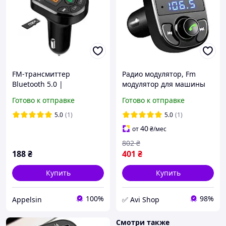
FM-трансмиттер
Радио модулятор, Fm
Bluetooth 5.0 |
модулятор для машины
Автомобильный
(87,5-108МГц), Адаптер
Готово к отправке
Готово к отправке
модулятор +зарядка
bluetooth с mp3 microsd,
AVI
5.0
(1)
5.0
(1)
40
от
₴
/мес
802
₴
188
₴
401
₴
Купить
Купить
100%
98%
Appelsin
✅ Avi Shop
Смотри также