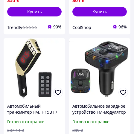
355
₴
301
₴
Купить
Купить
90%
96%
Trendly⭐⭐⭐⭐⭐
CoolShop
Автомобильный
Автомобильное зарядное
трансмитер FM, H15BT /
устройство FM-модулятор
Автомобильный ФМ-
с Bluetooth 5.3
Готово к отправке
Готово к отправке
модулятор с пультом / FM
трансмиттер в машину
модулятор
быстрая зарядка PD30W +
337
.14
₴
399
₴