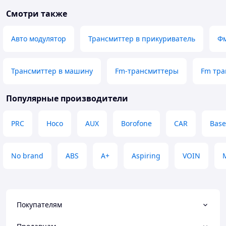
Смотри также
Авто модулятор
Трансмиттер в прикуриватель
Фм
Трансмиттер в машину
Fm-трансмиттеры
Fm тра
Популярные производители
PRC
Hoco
AUX
Borofone
CAR
Base
No brand
ABS
A+
Aspiring
VOIN
Покупателям