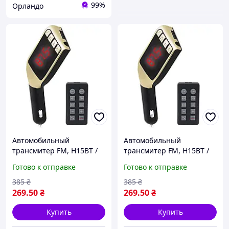
99%
Орландо
Автомобильный
Автомобильный
трансмитер FM, H15BT /
трансмитер FM, H15BT /
Автомобильный ФМ-
Автомобильный ФМ-
Готово к отправке
Готово к отправке
модулятор с пультом / FM
модулятор с пультом / FM
модулятор
модулятор
385
₴
385
₴
269
.50
₴
269
.50
₴
Купить
Купить