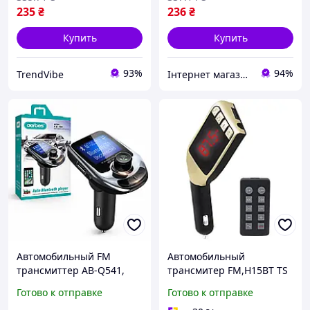
235
₴
236
₴
Купить
Купить
93%
94%
TrendVibe
Інтернет магазин Сенс
Автомобильный FM
Автомобильный
трансмиттер AB-Q541,
трансмитер FM,H15BT TS
черный / Bluetooth
Готово к отправке
Готово к отправке
модулятор / FM