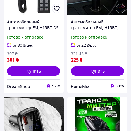
Автомобильный
Автомобильный
трансмитер FM,H15BT DS
трансмитер FM, H15BT,
Черный / Автомобильный
Готово к отправке
Готово к отправке
ФМ-модулятор с пультом /
FM модулятор
30
22
от
₴
/мес
от
₴
/мес
307
₴
321
.43
₴
301
₴
225
₴
Купить
Купить
92%
91%
DreamShop
HomeMix