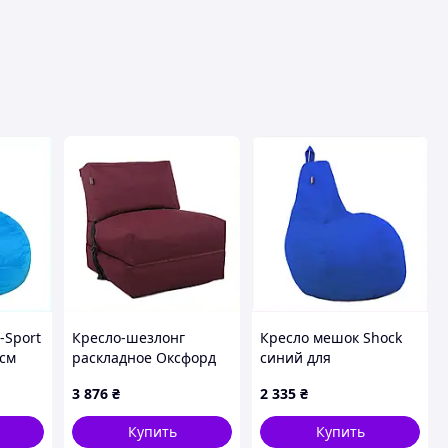
-Sport
Кресло-шезлонг
Кресло мешок Shock
 см
раскладное Оксфорд
синий для
809-
600D для террасы,
геймерского уголка
3 876
₴
2 335
₴
X65K378A15
P6538B066
Купить
Купить