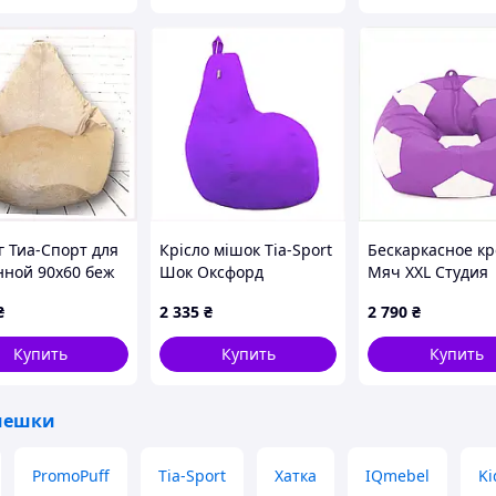
г Тиа-Спорт для
Крісло мішок Tia-Sport
Бескаркасное кр
нной 90х60 беж
Шок Оксфорд
Мяч XXL Студия
8B68
бузковий (SM-0747-4),
Комфорта фиоле
₴
2 335
₴
2 790
₴
65C3806P3
6P4989EX02
Купить
Купить
Купить
мешки
PromoPuff
Tia-Sport
Хатка
IQmebel
Ki