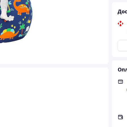
Дос
Опл