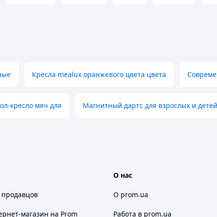
ные
Кресла mealux оранжевого цвета цвета
Совреме
ол-кресло мяч для
Магнитный дартс для взрослых и дете
О нас
 продавцов
О prom.ua
ернет-магазин
на Prom
Работа в prom.ua