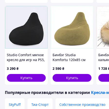
Studio Comfort мягкое
Бинбэг Studia
Бинбэ
кресло для игр на PS5,
Komfortu 120х85 см
калья
64X9X8999
для лаунж зоны,
6537H
3 290
₴
2 590
₴
1 728
XB6498994
Купить
Купить
Популярные производители
в категории
Кресла-
SkyPuff
Тиа-Спорт
Собственное производство