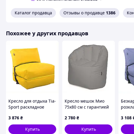
конструкция позволяет ребенку самостоятельно перем
Технические характеристики:
Каталог продавца
Отзывы о продавце
1386
Ко
Материал:
прочный износостойкий полиэстер;
Размеры:
диаметр - 46 см, длина - 150 см;
Похожее у других продавцов
Цвет:
синий;
Принт:
динозавры;
Тип:
бескаркасный органайзер-сиденья.
Сделайте детскую комнату чистой и стильной без усилий.
выгодной цене уже сейчас!
Кресло для отдыха Tia-
Кресло мешок Мио
Безка
Sport раскладное
75х80 см с гарантией
розкла
желтое P6H5378T13
24 месяца 650006CX5
180х70
3 876
₴
2 780
₴
3 108
0666-9
Купить
Купить