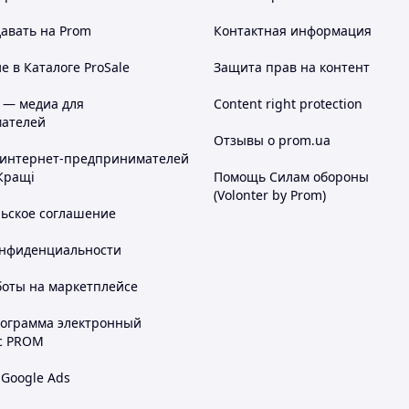
авать на Prom
Контактная информация
 в Каталоге ProSale
Защита прав на контент
 — медиа для
Content right protection
ателей
Отзывы о prom.ua
 интернет-предпринимателей
Кращі
Помощь Силам обороны
(Volonter by Prom)
льское соглашение
онфиденциальности
боты на маркетплейсе
рограмма электронный
с PROM
 Google Ads