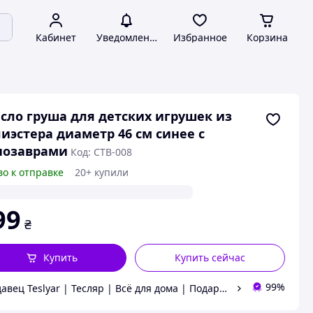
Кабинет
Уведомления
Избранное
Корзина
сло груша для детских игрушек из
иэстера диаметр 46 см синее с
нозаврами
Код: CTB-008
во к отправке
20+ купили
99
₴
Купить
Купить сейчас
99%
Продавец Teslyar | Тесляр | Всё для дома | Подарки | Опт