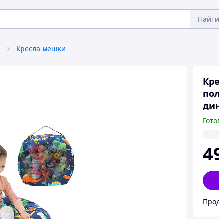
Найти
а
Кресла-мешки
Кре
пол
ди
Гото
4