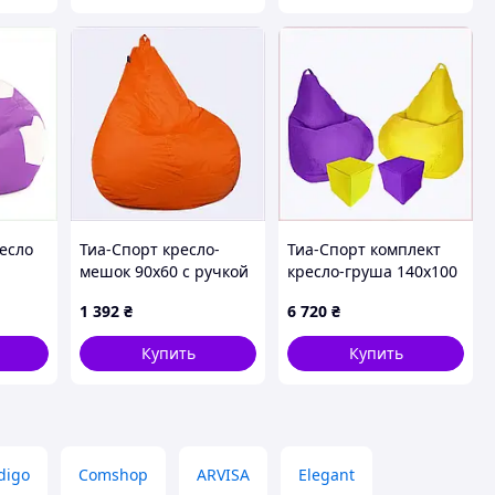
есло
Тиа-Спорт кресло-
Тиа-Спорт комплект
мешок 90х60 с ручкой
кресло-груша 140х100
т,
и люверсами
и пуфик квадратный
1 392
₴
6 720
₴
65B37K922C
2+2, 8H7P00669
Купить
Купить
digo
Comshop
ARVISA
Elegant