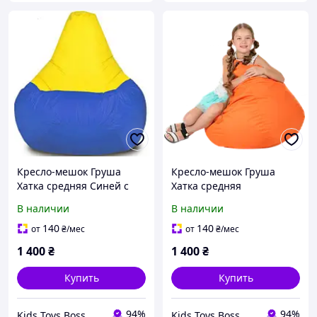
Кресло-мешок Груша
Кресло-мешок Груша
Хатка средняя Синей с
Хатка средняя
Желтым (подростковая)
Оранжевая
В наличии
В наличии
(подростковая)
140
140
от
₴
/мес
от
₴
/мес
1 400
₴
1 400
₴
Купить
Купить
94%
94%
Kids Toys Boss
Kids Toys Boss