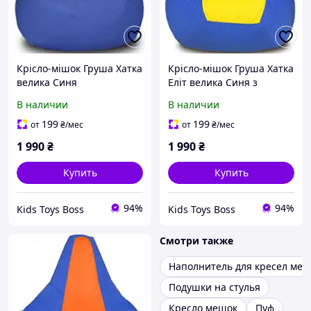
Крісло-мішок Груша Хатка
Крісло-мішок Груша Хатка
велика Синя
Еліт велика Синя з
Жовтим
В наличии
В наличии
199
199
от
₴
/мес
от
₴
/мес
1 990
₴
1 990
₴
Купить
Купить
94%
94%
Kids Toys Boss
Kids Toys Boss
Смотри также
Наполнитель для кресел ме
Подушки на стулья
Кресло мешок
Пуф