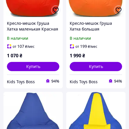
Кресло-мешок Груша
Кресло-мешок Груша
Хатка маленькая Красная
Хатка большая
(до 5 лет)
Оранжевая
В наличии
В наличии
107
199
от
₴
/мес
от
₴
/мес
1 070
₴
1 990
₴
Купить
Купить
94%
94%
Kids Toys Boss
Kids Toys Boss