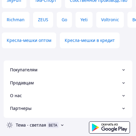
SkyPuff
Тиа-Спорт
Собственное производство
Richman
ZEUS
Go
Yeti
Voltronic
B
Кресла-мешки оптом
Кресла-мешки в кредит
Покупателям
Продавцам
О нас
Партнеры
Тема
-
светлая
BETA