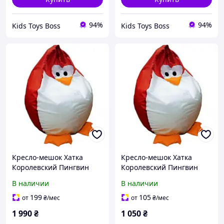
94%
94%
Kids Toys Boss
Kids Toys Boss
Кресло-мешок Хатка
Кресло-мешок Хатка
Королевский Пингвин
Королевский Пингвин
большой Красный
детский Красный (до 5
В наличии
В наличии
лет)
199
105
от
₴
/мес
от
₴
/мес
1 990
₴
1 050
₴