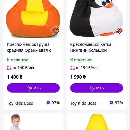
Кресло-мешок Груша
Кресло-мешок Хатка
средняя Оранжевая с
Пингвин большой
Желтым (подростковая)
В наличии
В наличии
140
199
от
₴
/мес
от
₴
/мес
1 400
₴
1 990
₴
Купить
Купить
97%
97%
Toy Kids Boss
Toy Kids Boss