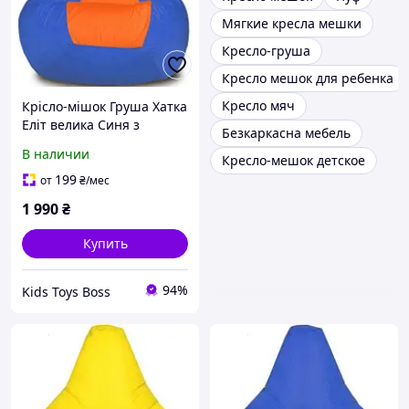
Мягкие кресла мешки
Кресло-груша
Кресло мешок для ребенка
Кресло мяч
Крісло-мішок Груша Хатка
Еліт велика Синя з
Безкаркасна мебель
Помаранчевим
В наличии
Кресло-мешок детское
199
от
₴
/мес
1 990
₴
Купить
94%
Kids Toys Boss