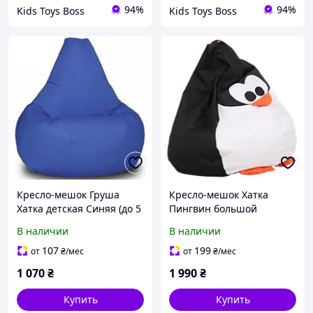
94%
94%
Kids Toys Boss
Kids Toys Boss
Кресло-мешок Груша
Кресло-мешок Хатка
Хатка детская Синяя (до 5
Пингвин большой
лет)
В наличии
В наличии
107
199
от
₴
/мес
от
₴
/мес
1 070
₴
1 990
₴
Купить
Купить