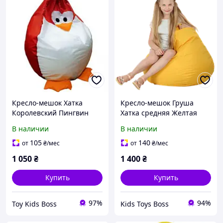
Кресло-мешок Хатка
Кресло-мешок Груша
Королевский Пингвин
Хатка средняя Желтая
детский Красный (до 5
(подростковая)
В наличии
В наличии
лет)
105
140
от
₴
/мес
от
₴
/мес
1 050
₴
1 400
₴
Купить
Купить
97%
94%
Toy Kids Boss
Kids Toys Boss