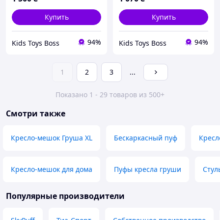
Купить
Купить
94%
94%
Kids Toys Boss
Kids Toys Boss
1
2
3
...
Показано 1 - 29 товаров из 500+
Смотри также
Кресло-мешок Груша XL
Бескаркасный пуф
Кресл
Кресло-мешок для дома
Пуфы кресла груши
Стул
Популярные производители