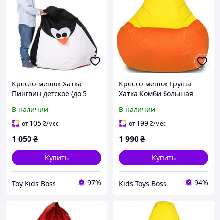
Кресло-мешок Хатка
Кресло-мешок Груша
Пингвин детское (до 5
Хатка Комби большая
лет)
Оранжевая с Желтым
В наличии
В наличии
105
199
от
₴
/мес
от
₴
/мес
1 050
₴
1 990
₴
Купить
Купить
97%
94%
Toy Kids Boss
Kids Toys Boss