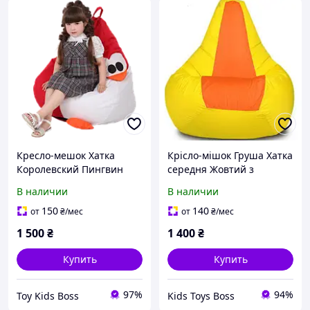
Кресло-мешок Хатка
Крісло-мішок Груша Хатка
Королевский Пингвин
середня Жовтий з
средний Красный
Оранжевим (підліткова)
В наличии
В наличии
(подростковый)
150
140
от
₴
/мес
от
₴
/мес
1 500
₴
1 400
₴
Купить
Купить
97%
94%
Toy Kids Boss
Kids Toys Boss