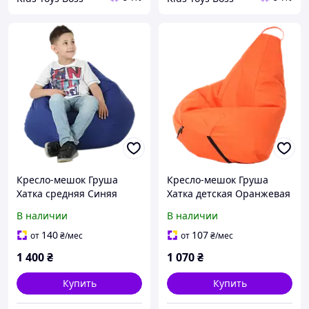
Кресло-мешок Груша
Кресло-мешок Груша
Хатка средняя Синяя
Хатка детская Оранжевая
(подростковая)
(до 5 лет)
В наличии
В наличии
140
107
от
₴
/мес
от
₴
/мес
1 400
₴
1 070
₴
Купить
Купить