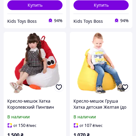
Купить
Купить
94%
94%
Kids Toys Boss
Kids Toys Boss
Кресло-мешок Хатка
Кресло-мешок Груша
Королевский Пингвин
Хатка детская Желтая (до
средний Красный
5 лет)
В наличии
В наличии
(подростковый)
150
107
от
₴
/мес
от
₴
/мес
1 500
₴
1 070
₴