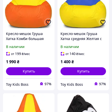
Кресло-мешок Груша
Кресло-мешок Груша
Хатка Комби большая
Хатка средняя Желтая с
Оранжевая с Желтым
Синим (подростковая)
В наличии
В наличии
199
140
от
₴
/мес
от
₴
/мес
1 990
₴
1 400
₴
Купить
Купить
97%
97%
Toy Kids Boss
Toy Kids Boss