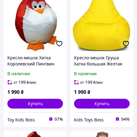
Кресло-мешок Хатка
Кресло-мешок Груша
Королевский Пингвин
Хатка большая Желтая
большой Красный
В наличии
В наличии
199
199
от
₴
/мес
от
₴
/мес
1 990
₴
1 990
₴
Купить
Купить
97%
94%
Toy Kids Boss
Kids Toys Boss