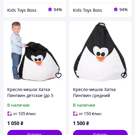
94%
94%
Kids Toys Boss
Kids Toys Boss
Кресло-мешок Хатка
Кресло-мешок Хатка
Пингвин детское (до 5
Пингвин средний
лет)
(подростковый)
В наличии
В наличии
105
150
от
₴
/мес
от
₴
/мес
1 050
₴
1 500
₴
Купить
Купить