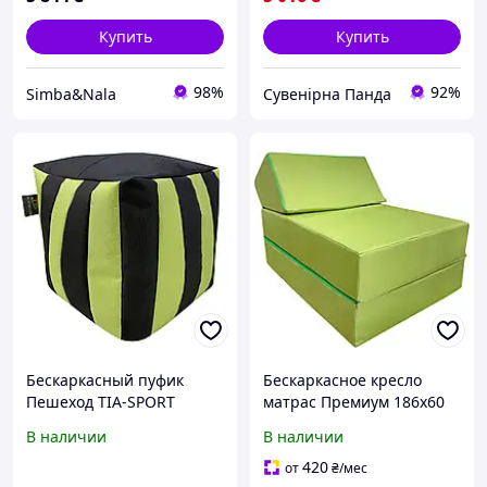
Купить
Купить
98%
92%
Simba&Nala
Сувенірна Панда
Бескаркасный пуфик
Бескаркасное кресло
Пешеход TIA-SPORT
матрас Премиум 186x60
см TIA-SPORT Салатовый
В наличии
В наличии
420
от
₴
/мес