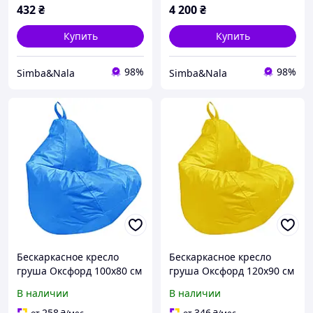
432
₴
4 200
₴
Купить
Купить
98%
98%
Simba&Nala
Simba&Nala
Бескаркасное кресло
Бескаркасное кресло
груша Оксфорд 100x80 см
груша Оксфорд 120x90 см
TIA-SPORT Голубой
TIA-SPORT Желтый
В наличии
В наличии
258
346