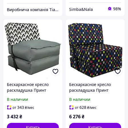
98%
Simba&Nala
Виробнича компанія Tia-Sport
Бескаркасное кресло
Бескаркасное кресло
раскладушка Принт
раскладушка Принт
180х70 см TIA-SPORT
поролон 180x70 см TIA-
В наличии
В наличии
Серый
SPORT
343
628
от
₴
/мес
от
₴
/мес
3 432
₴
6 276
₴
Купить
Купить