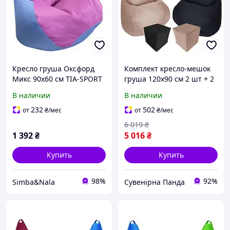
Кресло груша Оксфорд
Комплект кресло-мешок
Микс 90x60 см TIA-SPORT
груша 120x90 см 2 шт + 2
пуфа 30x30 см Tia-Sport
В наличии
В наличии
бежевый/черный (sm-
0619-10)
232
502
от
₴
/мес
от
₴
/мес
6 019
₴
1 392
₴
5 016
₴
Купить
Купить
98%
92%
Simba&Nala
Сувенірна Панда