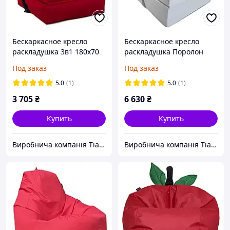
Бескаркасное кресло
Бескаркасное кресло
раскладушка 3в1 180х70
раскладушка Поролон
см TIA-SPORT Красный
180x70 см TIA-SPORT
Под заказ
Под заказ
Светло-серый
5.0
(1)
5.0
(1)
3 705
₴
6 630
₴
Купить
Купить
Виробнича компанія Tia-Sport
Виробнича компанія Tia-Sport