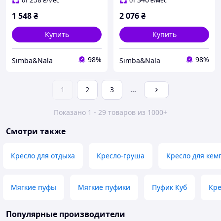
от
₴
/мес
от
₴
/мес
1 548
₴
2 076
₴
Купить
Купить
98%
98%
Simba&Nala
Simba&Nala
1
2
3
...
Показано 1 - 29 товаров из 1000+
Смотри также
Кресло для отдыха
Кресло-груша
Кресло для кем
Мягкие пуфы
Мягкие пуфики
Пуфик Куб
Кре
Популярные производители