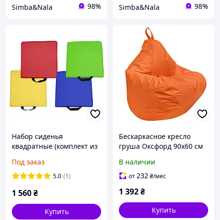
98%
98%
Simba&Nala
Simba&Nala
Набор сиденья
Бескаркасное кресло
квадратные (комплект из
груша Оксфорд 90x60 см
4 шт.) TIA-SPORT
TIA-SPORT Оранжевый
Под заказ
В наличии
232
5.0
(1)
от
₴
/мес
1 392
₴
1 560
₴
Купить
Купить