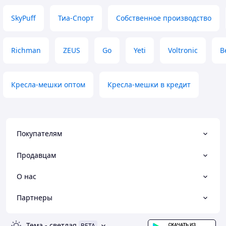
SkyPuff
Тиа-Спорт
Собственное производство
Richman
ZEUS
Go
Yeti
Voltronic
B
Кресла-мешки оптом
Кресла-мешки в кредит
Покупателям
Продавцам
О нас
Партнеры
Тема
-
светлая
BETA