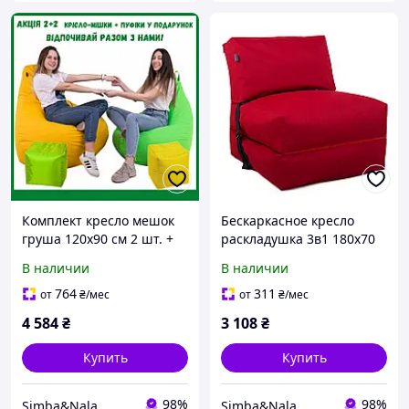
Комплект кресло мешок
Бескаркасное кресло
груша 120x90 см 2 шт. +
раскладушка 3в1 180х70
Подарок 2 пуфа 30x30 см
см TIA-SPORT Красный
В наличии
В наличии
TIA-SPORT
764
311
от
₴
/мес
от
₴
/мес
4 584
₴
3 108
₴
Купить
Купить
98%
98%
Simba&Nala
Simba&Nala