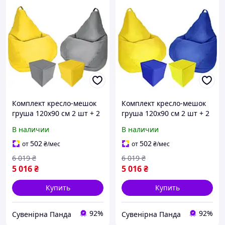
Комплект кресло-мешок
Комплект кресло-мешок
груша 120x90 см 2 шт + 2
груша 120x90 см 2 шт + 2
пуфа 30x30 см Tia-Sport
пуфа 30x30 см Tia-Sport
В наличии
В наличии
желтый/серый (sm-0619-
желтый/синий (sm-0619-
15)
16)
502
502
от
₴
/мес
от
₴
/мес
6 019
₴
6 019
₴
5 016
₴
5 016
₴
Купить
Купить
92%
92%
Сувенірна Панда
Сувенірна Панда