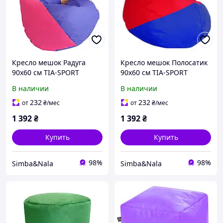
Кресло мешок Радуга
Кресло мешок Полосатик
90x60 см TIA-SPORT
90x60 см TIA-SPORT
В наличии
В наличии
232
232
от
₴
/мес
от
₴
/мес
1 392
₴
1 392
₴
Купить
Купить
98%
98%
Simba&Nala
Simba&Nala