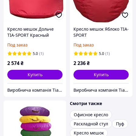
Кресло мешок Дольче
Кресло мешок Яблоко TIA-
TIA-SPORT Красный
SPORT
Под заказ
Под заказ
5.0
(1)
5.0
(1)
2 574
₴
2 236
₴
Купить
Купить
Виробнича компанія Tia-Sport
Виробнича компанія Tia-Sport
Смотри также
Офисное кресло
Раскладной стул
Пуф
Кресло мешок