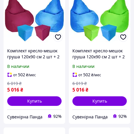
Комплект кресло-мешок
Комплект кресло-мешок
груша 120x90 см 2 шт + 2
груша 120x90 см 2 шт + 2
пуфа 30x30 см Tia-Sport
пуфа 30x30 см Tia-Sport
В наличии
В наличии
бордовый/голубой (sm-
голубой/салатовый (sm-
0619-11)
0619-13)
502
502
от
₴
/мес
от
₴
/мес
6 019
₴
6 019
₴
5 016
₴
5 016
₴
Купить
Купить
92%
92%
Сувенірна Панда
Сувенірна Панда