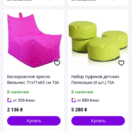
Бескаркасное кресло
Набор пуфиков детских
Вильнюс 71x71x65 см TIA-
Пилюльки (4 шт.) TIA-
SPORT Малиновый
SPORT
В наличии
В наличии
356
880
от
₴
/мес
от
₴
/мес
2 136
₴
5 280
₴
Купить
Купить