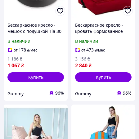
Бескаркасное кресло -
Бескаркасное кресло -
мешок с подушкой Tia 30
кровать формованное
х 120 см Таблетка
раскладное (спальное
В наличии
В наличии
Оксфорд
место) 70 х 70 х 80
Раскладушка
178
473
от
₴
/мес
от
₴
/мес
1 186
₴
3 156
₴
1 067
₴
2 840
₴
Купить
Купить
96%
96%
Gummy
Gummy