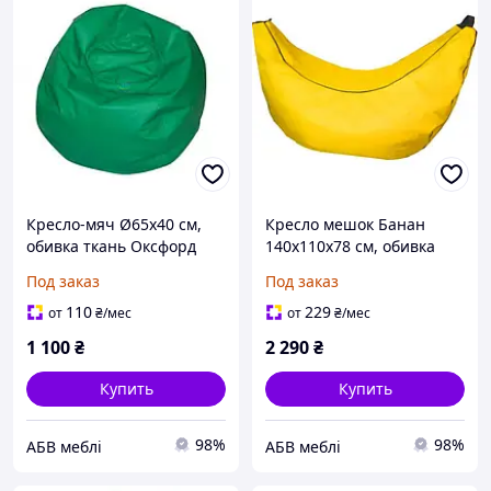
Кресло-мяч Ø65х40 см,
Кресло мешок Банан
обивка ткань Оксфорд
140x110x78 см, обивка
Зеленый (243) (Тia-sport
ткань Оксфорд Желтый
Под заказ
Под заказ
ТМ)
(111) (Тia-sport ТМ)
110
229
от
₴
/мес
от
₴
/мес
1 100
₴
2 290
₴
Купить
Купить
98%
98%
АБВ меблі
АБВ меблі