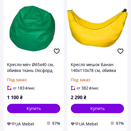
Кресло-мяч Ø65х40 см,
Кресло мешок Банан
обивка ткань Оксфорд
140x110x78 см, обивка
Зеленый (243) (Тia-sport
ткань Оксфорд Желтый
Под заказ
Под заказ
ТМ)
(111) (Тia-sport ТМ)
183
382
от
₴
/мес
от
₴
/мес
1 100
₴
2 290
₴
Купить
Купить
97%
97%
💙💛UA Mebel
💙💛UA Mebel