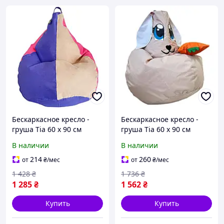
Бескаркасное кресло -
Бескаркасное кресло -
груша Tia 60 х 90 см
груша Tia 60 х 90 см
Радуга Оксфорд
Зайка Оксфорд
В наличии
В наличии
214
260
от
₴
/мес
от
₴
/мес
1 428
₴
1 736
₴
1 285
₴
1 562
₴
Купить
Купить