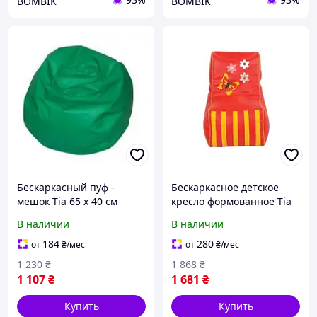
BOMBIK
BOMBIK
Бескаркасный пуф -
Бескаркасное детское
мешок Tia 65 х 40 см
кресло формованное Tia
Зеленый мяч Оксфорд
45 х 77 см Бабочка
В наличии
В наличии
Оксфорд
184
280
от
₴
/мес
от
₴
/мес
1 230
₴
1 868
₴
1 107
₴
1 681
₴
Купить
Купить