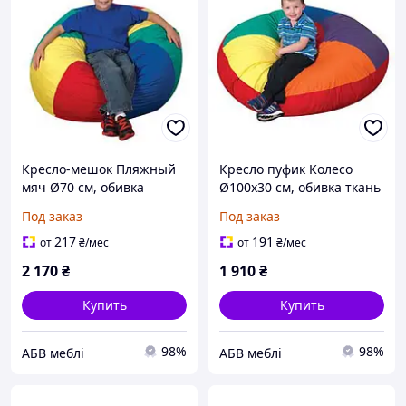
Кресло-мешок Пляжный
Кресло пуфик Колесо
мяч Ø70 см, обивка
Ø100х30 см, обивка ткань
Оксфорд Разноцветный
Оксфорд разноцветный
Под заказ
Под заказ
(Тia-sport ТМ)
(Тia-sport ТМ)
217
191
от
₴
/мес
от
₴
/мес
2 170
₴
1 910
₴
Купить
Купить
98%
98%
АБВ меблі
АБВ меблі