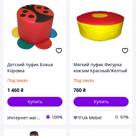
Детский пуфик Божья
Мягкий пуфик Фигурка
Коровка
кожзам Красный/Желтый
(Тia-sport ТМ)
Под заказ
Под заказ
1 460
₴
760
₴
Купить
Купить
100%
97%
Интернет-магазин SPORTUM
💙💛UA Mebel