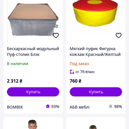
Бескаркасный модульный
Мягкий пуфик Фигурка
Пуф-столик Блэк
кожзам Красный/Желтый
(Тia-sport ТМ)
В наличии
Под заказ
76
от
₴
/мес
2 312
₴
760
₴
Купить
Купить
93%
98%
BOMBIK
АБВ меблі