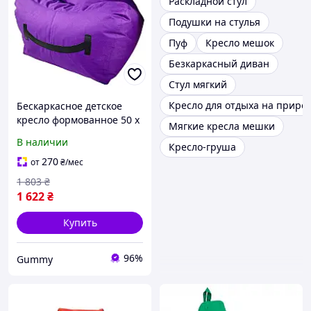
Раскладной стул
Подушки на стулья
Пуф
Кресло мешок
Безкаркасный диван
Стул мягкий
Кресло для отдыха на приро
Бескаркасное детское
кресло формованное 50 х
Мягкие кресла мешки
100 см Бегемот Оксфорд
В наличии
Кресло-груша
270
от
₴
/мес
1 803
₴
1 622
₴
Купить
96%
Gummy