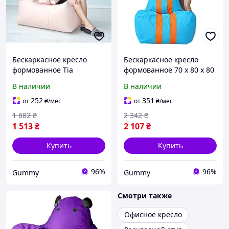
Бескаркасное кресло
Бескаркасное кресло
формованное Tia
формованное 70 х 80 х 80
70х55х50 см Барселона
см Феррари Max Оксфорд
В наличии
В наличии
Оксфорд
252
351
от
₴
/мес
от
₴
/мес
1 682
₴
2 342
₴
1 513
₴
2 107
₴
Купить
Купить
96%
96%
Gummy
Gummy
Смотри также
Офисное кресло