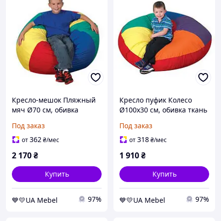
Кресло-мешок Пляжный
Кресло пуфик Колесо
мяч Ø70 см, обивка
Ø100х30 см, обивка ткань
Оксфорд Разноцветный
Оксфорд разноцветный
Под заказ
Под заказ
(Тia-sport ТМ)
(Тia-sport ТМ)
362
318
от
₴
/мес
от
₴
/мес
2 170
₴
1 910
₴
Купить
Купить
97%
97%
💙💛UA Mebel
💙💛UA Mebel