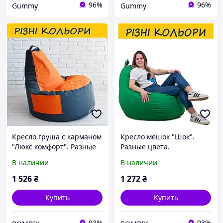
96%
96%
Gummy
Gummy
Кресло груша с карманом
Кресло мешок "Шок".
"Люкс комфорт". Разные
Разные цвета.
цвета.
В наличии
В наличии
1 526
₴
1 272
₴
Купить
Купить
93%
93%