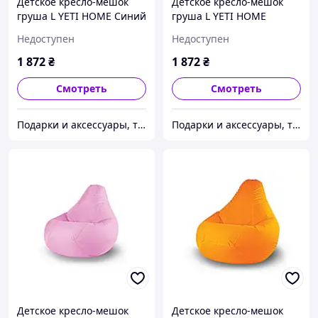
Детское кресло-мешок
Детское кресло-мешок
груша L YETI HOME Синий
груша L YETI HOME
премиум хлопок
Салатовый премиум
Недоступен
Недоступен
хлопок
1 872
₴
1 872
₴
Смотреть
Смотреть
Подарки и аксессуары, товары для Вашего имиджа и комфорта.
Подарки и аксессуары, товары для Вашего имиджа и комфорта.
Детское кресло-мешок
Детское кресло-мешок