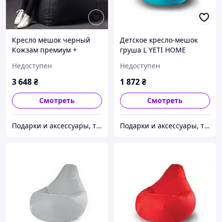
Кресло мешок черный
Детское кресло-мешок
Кожзам премиум +
груша L YETI HOME
заклепки YETI HOME
Бирюзовый премиум
Недоступен
Недоступен
Авиатор
хлопок
3 648
₴
1 872
₴
Смотреть
Смотреть
Подарки и аксессуары, товары для Вашего имиджа и комфорта.
Подарки и аксессуары, товары для Вашего имиджа и комфорта.