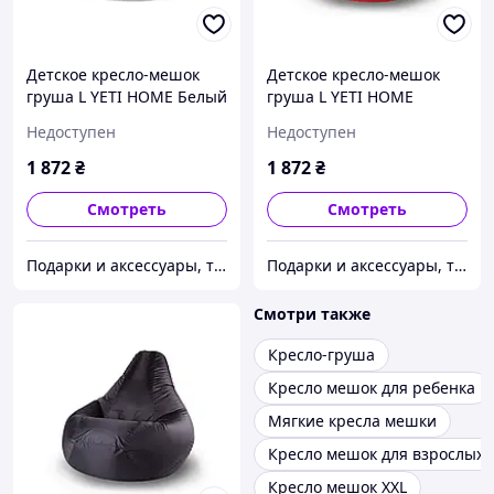
Детское кресло-мешок
Детское кресло-мешок
груша L YETI HOME Белый
груша L YETI HOME
премиум хлопок
Красный премиум хлопок
Недоступен
Недоступен
1 872
₴
1 872
₴
Смотреть
Смотреть
Подарки и аксессуары, товары для Вашего имиджа и комфорта.
Подарки и аксессуары, товары для Вашего имиджа и комфорта.
Смотри также
Кресло-груша
Кресло мешок для ребенка
Мягкие кресла мешки
Кресло мешок для взрослых
Кресло мешок XXL