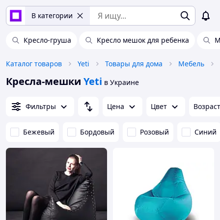
В категории
Кресло-груша
Кресло мешок для ребенка
М
Каталог товаров
Yeti
Товары для дома
Мебель
Кресла-мешки
Yeti
в Украине
Фильтры
Цена
Цвет
Возрас
Бежевый
Бордовый
Розовый
Синий