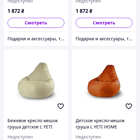
Недоступен
Недоступен
1 872
₴
1 872
₴
Смотреть
Смотреть
Подарки и аксессуары, товары для Вашего имиджа и комфорта.
Подарки и аксессуары, товары для Вашего имиджа и комфорта.
Бежевое кресло мешок
Детское кресло-мешок
груша детское L YETI
груша L YETI HOME
HOME премиум хлопок
Кирпичный премиум
Недоступен
Недоступен
хлопок