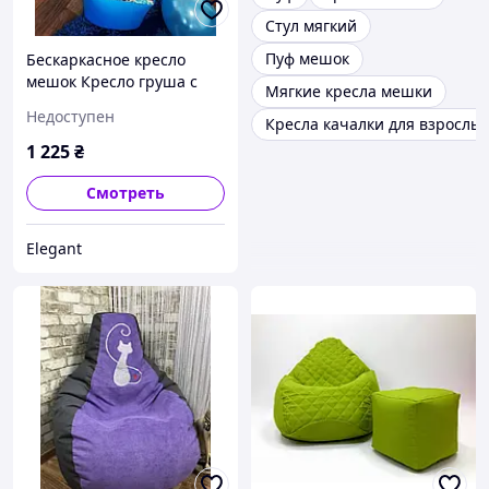
Стул мягкий
Пуф мешок
Бескаркасное кресло
мешок Кресло груша с
Мягкие кресла мешки
принт Internet XL 130*90
Недоступен
Кресла качалки для взрослы
с внутренним чехлом
1 225
₴
Смотреть
Elegant