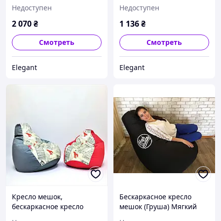
груша , мягкий пуфик,
,бескаркасное кресло
Недоступен
Недоступен
бескаркасная мебель,
Оксфорд
мебель Лофт
2 070
₴
1 136
₴
Смотреть
Смотреть
Elegant
Elegant
Кресло мешок,
Бескаркасное кресло
бескаркасное кресло
мешок (Груша) Мягкий
Груша Л подростковый !
Пуф кресло XXL-большой