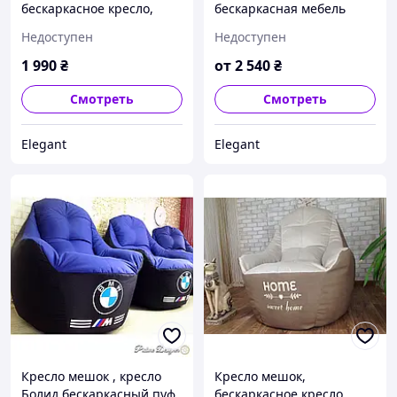
бескаркасное кресло,
бескаркасная мебель
мягкий пуф, кресло BOSS
кожзам
Недоступен
Недоступен
ХХЛ, Производство
1 990
₴
от
2 540
₴
Смотреть
Смотреть
Elegant
Elegant
Кресло мешок , кресло
Кресло мешок,
Болид бескаркасный пуф
бескаркасное кресло,