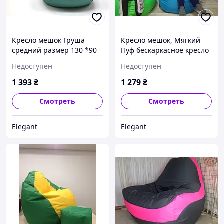
Кресло мешок Груша
Кресло мешок, Мягкий
средний размер 130 *90
Пуф бескаркасное кресло
бирюза Оксфорд 600 (
Груша L 105*80 см
Недоступен
Недоступен
разные цвета)
голубое .Оксфорд
600+чехол
1 393
₴
1 279
₴
Смотреть
Смотреть
Elegant
Elegant