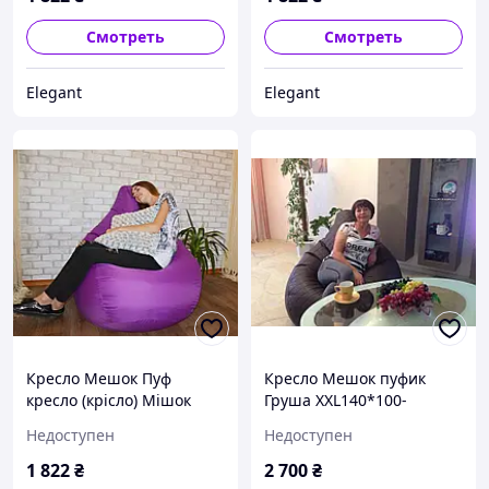
Смотреть
Смотреть
Elegant
Elegant
Кресло Мешок Пуф
Кресло Мешок пуфик
кресло (крісло) Мішок
Груша ХХL140*100-
Груша XXL 140*100
шоколад бескаркасное
Недоступен
Недоступен
большой фиолетовый
кресло кожзам Премиум
1 822
₴
2 700
₴