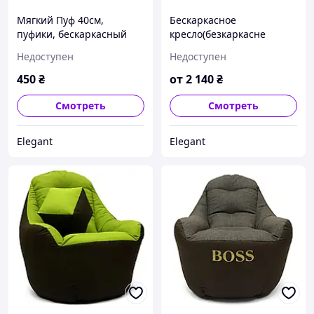
Мягкий Пуф 40см,
Бескаркасное
пуфики, бескаркасный
кресло(безкаркасне
пуф, кресло мешок,
крісло)BOSS +ПУФ,для
Недоступен
Недоступен
мягкий пуфик Оксфорд
дома в офис ,Стул
.Разноцветный
мешок,диван мешок
450
₴
от
2 140
₴
Смотреть
Смотреть
Elegant
Elegant