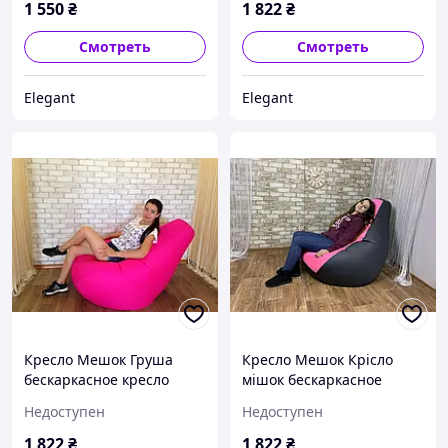
1 550
₴
1 822
₴
Смотреть
Смотреть
Elegant
Elegant
Кресло Мешок Груша
Кресло Мешок Крісло
бескаркасное кресло
мішок бескаркасное
(крісло пуфік )Груша ХХL
кресло Груша ХХЛ140*100
Недоступен
Недоступен
140*100 см
серый Оксфорд 600
Большой
1 822
₴
1 822
₴