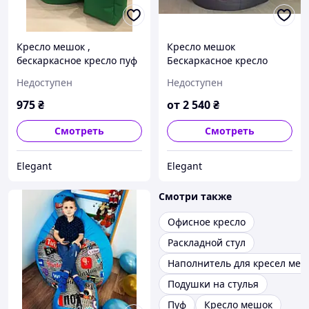
Кресло мешок ,
Кресло мешок
бескаркасное кресло пуф
Бескаркасное кресло
Груша. Модель Мелоди
Болид- XXL большой
Недоступен
Недоступен
зеленое XL
размер Оксфорд
975
₴
от
2 540
₴
Смотреть
Смотреть
Elegant
Elegant
Смотри также
Офисное кресло
Раскладной стул
Наполнитель для кресел ме
Подушки на стулья
Пуф
Кресло мешок