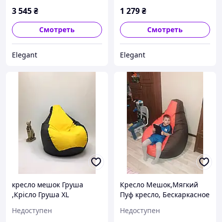
взрослых
Внутренним чехлом!
3 545
₴
1 279
₴
Смотреть
Смотреть
Elegant
Elegant
кресло мешок Груша
Кресло Мешок,Мягкий
,Крісло Груша ХL
Пуф кресло, Бескаркасное
130*90см желтый с
кресло Груша ХХL
Недоступен
Недоступен
внутренним чехлом
140*100см Оксфорд