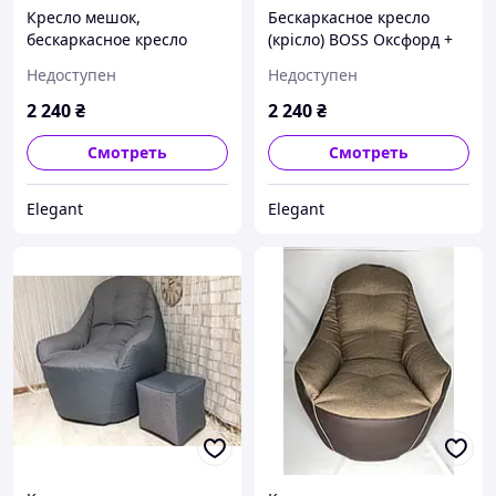
Кресло мешок,
Бескаркасное кресло
бескаркасное кресло
(крісло) BOSS Оксфорд +
BOSS + мягкий Пуф 50%
Рогожка ,бескаркасная
Недоступен
Недоступен
скидка
мебель в офис, дом
2 240
₴
2 240
₴
Смотреть
Смотреть
Elegant
Elegant