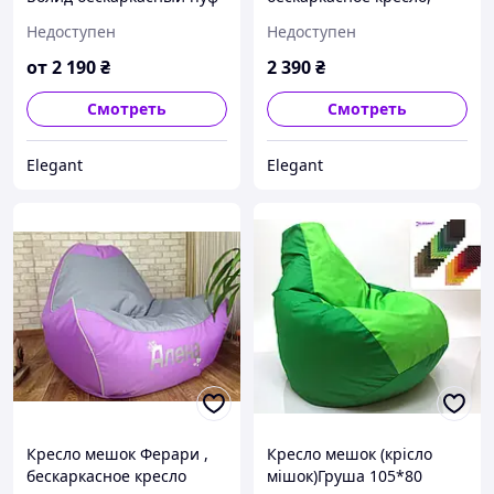
,BMW, бескаркасная
мягкий пуф, кресло BOSS
Недоступен
Недоступен
мебель, ДОСТАВКА
ХХЛ, Производство
от
2 190
₴
2 390
₴
Смотреть
Смотреть
Elegant
Elegant
Кресло мешок Ферари ,
Кресло мешок (крісло
бескаркасное кресло
мішок)Груша 105*80