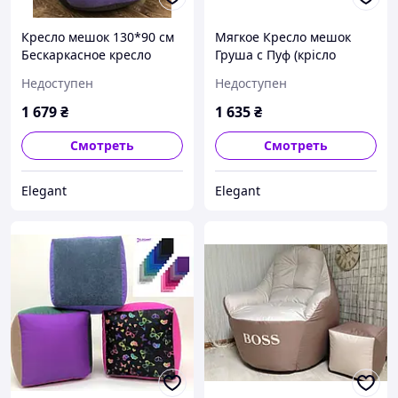
Кресло мешок 130*90 см
Мягкое Кресло мешок
Бескаркасное кресло
Груша с Пуф (крісло
Груша Оксфорд Велюр
мішок) Рогожка L105*80
Недоступен
Недоступен
салатовый
1 679
₴
1 635
₴
Смотреть
Смотреть
Elegant
Elegant