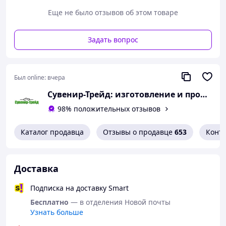
"Attack on Titan" отличается интенсивным сюжетом,
Еще не было отзывов об этом товаре
глубокими персонажами и непредсказуемыми
поворотами событий. Она завоевала мировую
популярность благодаря своему темному и
Задать вопрос
эмоциональному повествованию.
Сувенирныe металлические значки
43 мм, Принимаем заказы с вашими
Был online:
вчера
логотипами. Пишите на вайбер или
Сувенир-Трейд: изготовление и продажа сувенирной и печатной продукции.
телеграмм - 068 960-60-03
98% положительных отзывов
Каталог продавца
Отзывы о продавце
653
Конт
Доставка
Подписка на доставку Smart
Бесплатно
— в отделения Новой почты
Узнать больше