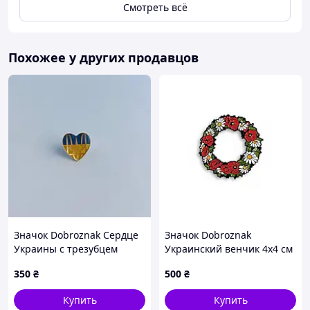
Смотреть всё
Похожее у других продавцов
Значок Dobroznak Сердце
Значок Dobroznak
Украины с трезубцем
Украинский венчик 4х4 см
Желто-голубой 15х15 мм
Разноцветный (1803)
350
₴
500
₴
(6252)
Купить
Купить