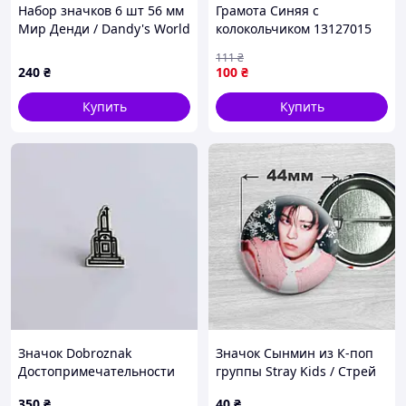
Набор значков 6 шт 56 мм
Грамота Синяя с
Мир Денди / Dandy's World
колокольчиком 13127015
А4, бумага мелованная 150
111
₴
г/м2 матовая
240
₴
100
₴
Купить
Купить
Значок Dobroznak
Значок Сынмин из К-поп
Достопримечательности
группы Stray Kids / Стрей
Киева Памятник
Кидс. №46. 44мм
350
₴
40
₴