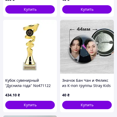
Владимиру Великому 10х16
мм Серебристый (5971)
Купить
Купить
Кубок сувенирный
Значок Бан Чан и Феликс
"Дуснила года" No471122
из К-поп группы Stray Kids
/ Стрей Кидс. №38. 44мм
434
.10
₴
40
₴
Купить
Купить