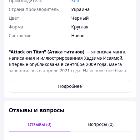
Производитель
Still
Страна производитель
Украина
Цвет
Черный
Форма
Круглая
Состояние
Новое
"Attack on Titan" (Атака титанов)
— японская манга,
написанная и иллюстрированная Хадзимэ Исаямой.
Впервые опубликована в сентябре 2009 года, манга
завершилась в апреле 2021 года. На основе неё было
создано успешное аниме, а также выпущены
различные дополнительные материалы.
Подробнее
Сюжет разворачивается в мире, где останки
человечества обитают в большом городе, окруженном
высокими стенами для защиты от титанов —
Отзывы и вопросы
гигантских существ, поедающих людей. Главный герой,
Эрен Иегер, вместе со своими друзьями Микасой и
Армином, присоединяется к Вооруженным силам
Отзывы (0)
Вопросы (0)
человечества, чтобы изучать и бороться с титанами и
раскрывать тайны своей мировой истории.