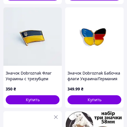
Значок Dobroznak Флаг
Значок Dobroznak Бабочка
Украины с трезубцем
флаги Украина/Германия
Желто-синий 28х19 мм
25x20 мм Разноцветный
350
₴
349
.99
₴
(5872)
(6345) D15-2026
Купить
Купить