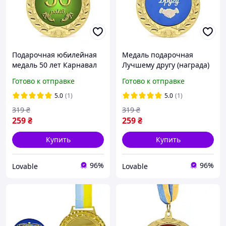
Подарочная юбилейная
Медаль подарочная
медаль 50 лет Карнавал
Лучшему другу (награда)
Приколів, сувенирная
Карнавал Приколов
Готово к отправке
Готово к отправке
награда 7 см с лентой,
золотистая 7 см на ленте
золотистая
сувенирная
5.0
(1)
5.0
(1)
319
₴
319
₴
259
₴
259
₴
Купить
Купить
96%
96%
Lovable
Lovable