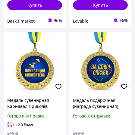
Купить
Купить
96%
96%
Baskit.market
Lovable
Медаль сувенирная
Медаль подарочная
Карнавал Приколів
(награда сувенирная)
"Найкращий вихователь"
Карнавал Приколов За
Готово к отправке
Готово к отправке
Золотистая 7 см
добрые дела, золотистая
на ленте 70 мм
26
от
₴
/мес
319
₴
319
₴