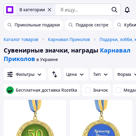
В категории
Прикольные подарки
Подарок сестре
Кубк
Каталог товаров
Карнавал Приколов
Подарки, хобби, 
Сувенирные значки, награды
Карнавал
Приколов
в Украине
Фильтры
Цена
Тип
Форма
Бесплатная доставка Rozetka
Значок
Меда