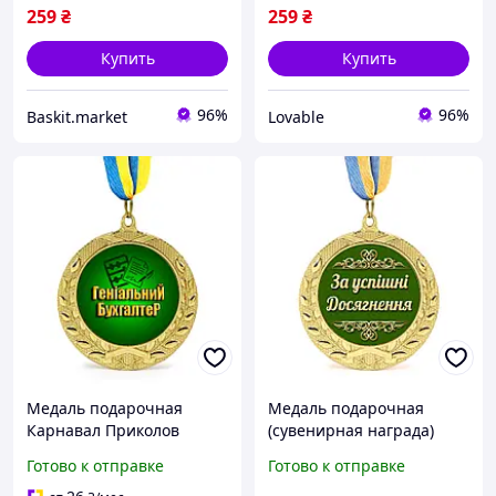
259
₴
259
₴
Купить
Купить
96%
96%
Baskit.market
Lovable
Медаль подарочная
Медаль подарочная
Карнавал Приколов
(сувенирная награда)
Гениальный Бухгалтер
Карнавал Приколов "За
Готово к отправке
Готово к отправке
золотистая 7 см
успішні досягнення"