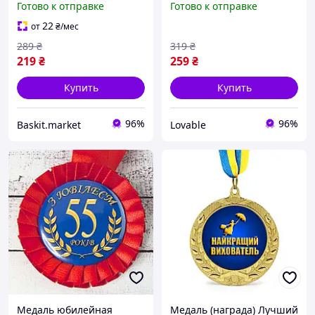
Готово к отправке
Готово к отправке
синяя
учитель начальных
классов 70 мм Золотистая
22
от
₴
/мес
сувенир
289
₴
319
₴
219
₴
259
₴
Купить
Купить
96%
96%
Baskit.market
Lovable
Медаль юбилейная
Медаль (награда) Лучший