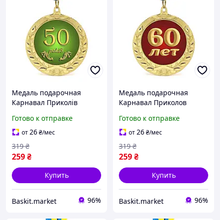
Медаль подарочная
Медаль подарочная
Карнавал Приколів
Карнавал Приколов
Юбилейная 50 лет 7 см
Юбилейная 60 лет
Готово к отправке
Готово к отправке
Золотистая
Золотистая 7 см
26
26
от
₴
/мес
от
₴
/мес
319
₴
319
₴
259
₴
259
₴
Купить
Купить
96%
96%
Baskit.market
Baskit.market