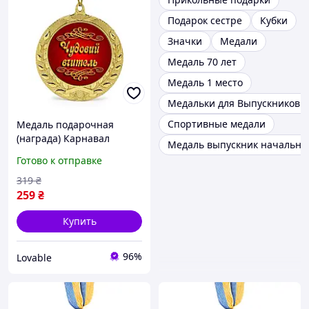
Подарок сестре
Кубки
Значки
Медали
Медаль 70 лет
Медаль 1 место
Медальки для Выпускников д
Спортивные медали
Медаль подарочная
(награда) Карнавал
Медаль выпускник начально
Приколов Чудовий
Готово к отправке
вчитель 7 см Золотистая,
подарок учителю
319
₴
259
₴
Купить
96%
Lovable