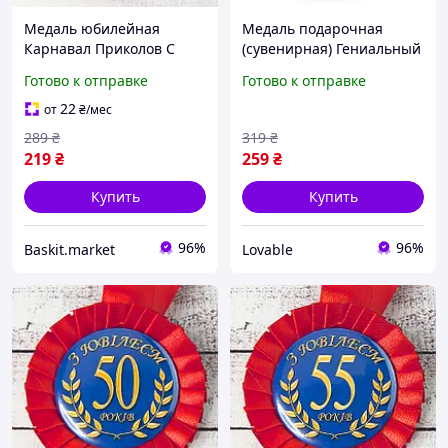
Медаль юбилейная
Медаль подарочная
Карнавал Приколов С
(сувенирная) Гениальный
Юбилеем 70 Красно-
Бухгалтер Карнавал
Готово к отправке
Готово к отправке
синяя
Приколов 7 см металл,
золотистая на ленте
22
от
₴
/мес
289
₴
319
₴
219
₴
259
₴
Купить
Купить
96%
96%
Baskit.market
Lovable