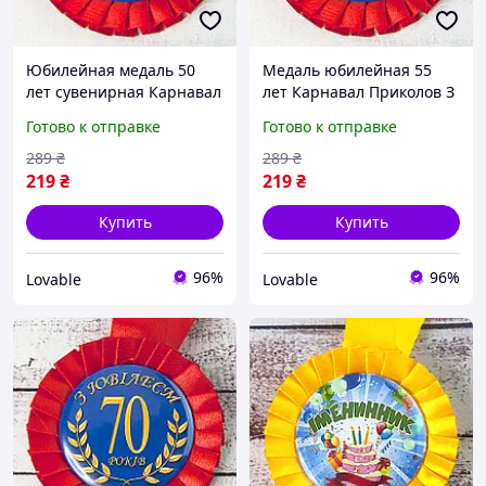
Юбилейная медаль 50
Медаль юбилейная 55
лет сувенирная Карнавал
лет Карнавал Приколов З
Приколов (награда З
Ювілеєм 55, наградная
Готово к отправке
Готово к отправке
Ювілеєм 50) на ленте 8.5
атрибутика на ленте для
см красно-синяя
юбиляра
289
₴
289
₴
219
₴
219
₴
Купить
Купить
96%
96%
Lovable
Lovable