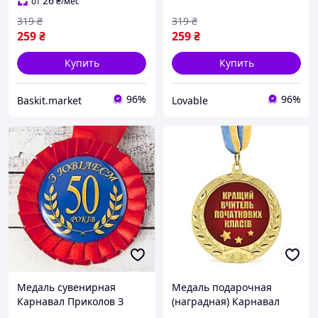
золотистая 7 см на ленте
26
от
₴
/мес
319
₴
319
₴
259
₴
259
₴
Купить
Купить
96%
96%
Baskit.market
Lovable
Медаль сувенирная
Медаль подарочная
Карнавал Приколов З
(наградная) Карнавал
Ювілеєм 50 8.5 см красно-
Приколов Лучший