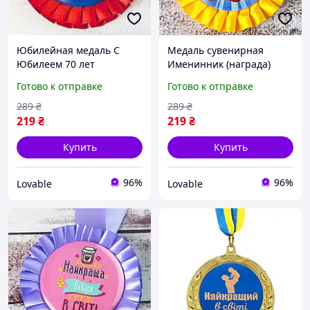
Юбилейная медаль С
Медаль сувенирная
Юбилеем 70 лет
Именинник (награда)
Карнавал Приколов
Карнавал Приколов,
Готово к отправке
Готово к отправке
наградная сувенирная с
подарочная на день
лентой на шею (Красно-
рождения, желтая 8.5 см
289
₴
289
₴
синяя)
219
₴
219
₴
Купить
Купить
96%
96%
Lovable
Lovable