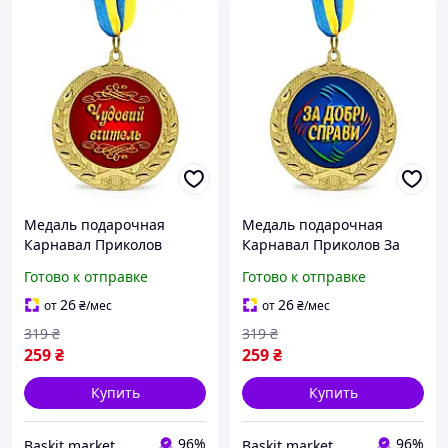
Медаль подарочная
Медаль подарочная
Карнавал Приколов
Карнавал Приколов За
"Чудовий вчитель" 7 см
добрые дела Золотистая
Готово к отправке
Готово к отправке
Золотистая
26
26
от
₴
/мес
от
₴
/мес
319
₴
319
₴
259
₴
259
₴
Купить
Купить
96%
96%
Baskit.market
Baskit.market