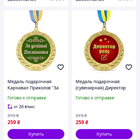
Медаль подарочная
Медаль подарочная
Карнавал Приколов "За
(сувенирная) Директор
успішні досягнення"
года Карнавал Приколов,
Готово к отправке
Готово к отправке
Золотистая 7 см
наградная медаль шефу
70 мм золотистая
26
от
₴
/мес
319
₴
319
₴
259
₴
259
₴
Купить
Купить