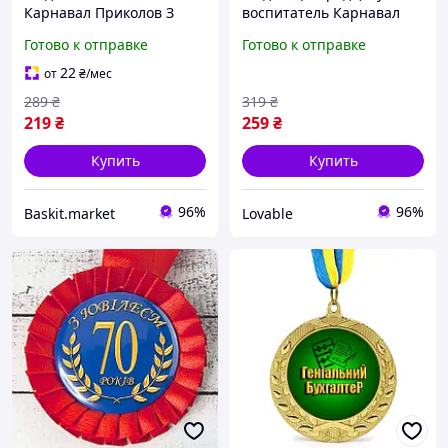
Карнавал Приколов З
воспитатель Карнавал
Ювілеєм 55
Приколів, сувенир на
Готово к отправке
Готово к отправке
выпускной в детский сад,
золотистая 5 см
22
от
₴
/мес
289
₴
319
₴
219
₴
259
₴
Купить
Купить
96%
96%
Baskit.market
Lovable