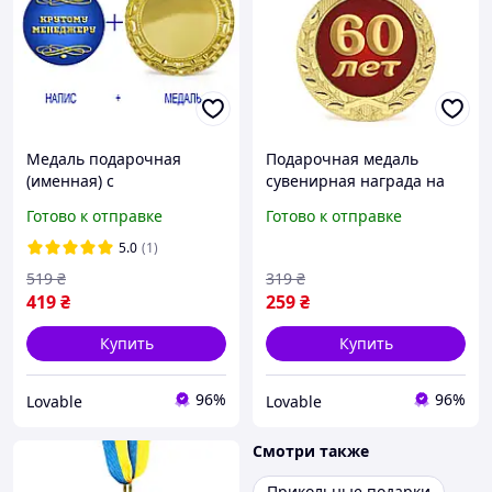
Медаль подарочная
Подарочная медаль
(именная) с
сувенирная награда на
индивидуальной
юбилей Карнавал
Готово к отправке
Готово к отправке
надписью Карнавал
Приколов 60 лет
Приколов, наградная
Золотистая 7 см
5.0
(1)
сувенирная 70 мм Синяя
519
₴
319
₴
419
₴
259
₴
Купить
Купить
96%
96%
Lovable
Lovable
Смотри также
Прикольные подарки