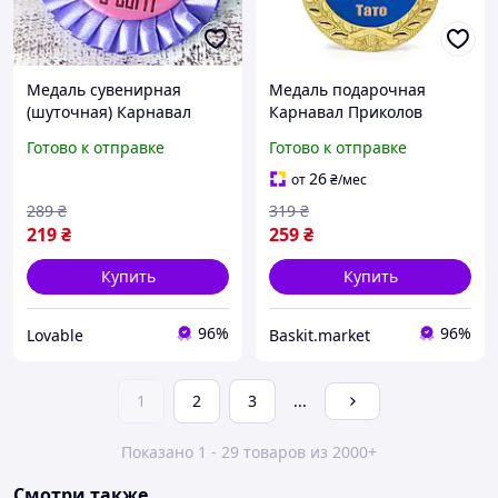
Медаль сувенирная
Медаль подарочная
(шуточная) Карнавал
Карнавал Приколов
Приколов Найкраща
"Найкращий в світі тато"
Готово к отправке
Готово к отправке
Бабуся 8.5 см, наградная
Золотистая 7 см
медаль Фиолетовая
26
от
₴
/мес
289
₴
319
₴
219
₴
259
₴
Купить
Купить
96%
96%
Lovable
Baskit.market
1
2
3
...
Показано 1 - 29 товаров из 2000+
Смотри также