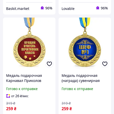
96%
96%
Baskit.market
Lovable
Медаль подарочная
Медаль подарочная
Карнавал Приколов
(награда) сувенирная
"Кращий вчитель
Карнавал Приколов
Готово к отправке
Готово к отправке
початкових класів"
(Carnaval Prikolov) Шеф
Золотистая
№1 золотистая 7 см с
26
от
₴
/мес
лентой
319
₴
319
₴
259
₴
259
₴