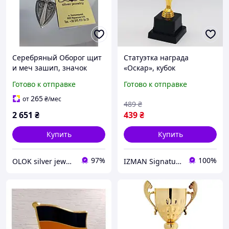
Серебряный Оборог щит
Статуэтка награда
и меч зашип, значок
«Оскар», кубок
сварожник
победителя, сувенирная
Готово к отправке
Готово к отправке
фигурка, золотая, 22 см
265
от
₴
/мес
489
₴
2 651
₴
439
₴
Купить
Купить
97%
100%
OLOK silver jewerly
IZMAN Signature