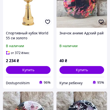
Спортивный кубок World
Значок аниме Адский рай
55 см золото
В наличии
В наличии
372
от
₴
/мес
2 234
₴
40
₴
Купить
Купить
96%
95%
DostupnoVsim
Купи ребенку