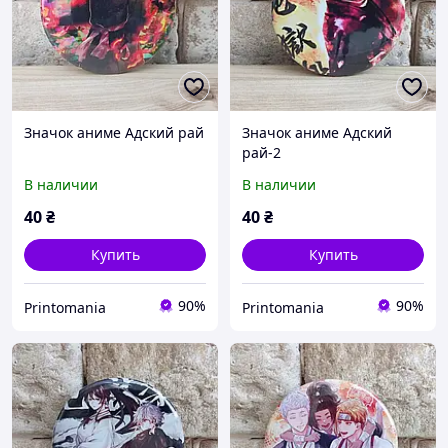
Значок аниме Адский рай
Значок аниме Адский
рай-2
В наличии
В наличии
40
₴
40
₴
Купить
Купить
90%
90%
Printomania
Printomania