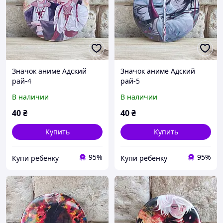
Значок аниме Адский
Значок аниме Адский
рай-4
рай-5
В наличии
В наличии
40
₴
40
₴
Купить
Купить
95%
95%
Купи ребенку
Купи ребенку