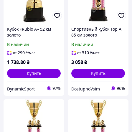
Кубок «Rubix А» 52 см
Спортивный кубок Top А
золото
85 см золото
В наличии
В наличии
290
510
от
₴
/мес
от
₴
/мес
1 738
.80
₴
3 058
₴
Купить
Купить
97%
96%
DynamicSport
DostupnoVsim