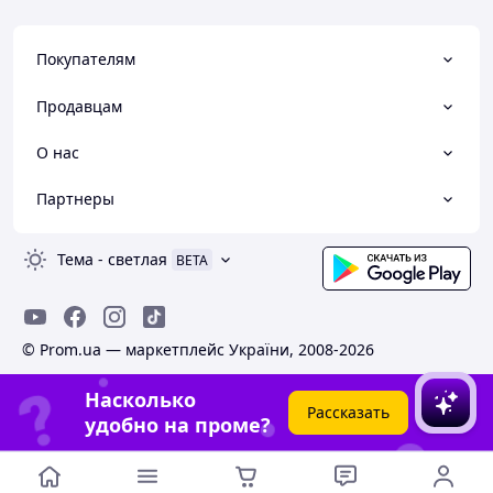
Покупателям
Продавцам
О нас
Партнеры
Тема
-
светлая
BETA
© Prom.ua — маркетплейс України, 2008-2026
Насколько
Рассказать
удобно на проме?