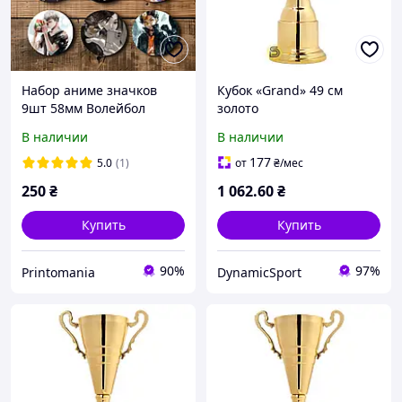
Набор аниме значков
Кубок «Grand» 49 см
9шт 58мм Волейбол
золото
В наличии
В наличии
177
5.0
(1)
от
₴
/мес
250
₴
1 062
.60
₴
Купить
Купить
90%
97%
Printomania
DynamicSport