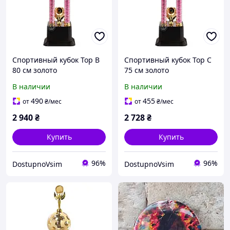
Спортивный кубок Top B
Спортивный кубок Top C
80 см золото
75 см золото
В наличии
В наличии
490
455
от
₴
/мес
от
₴
/мес
2 940
₴
2 728
₴
Купить
Купить
96%
96%
DostupnoVsim
DostupnoVsim