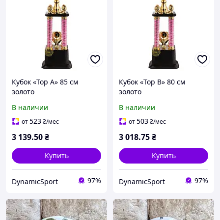
Кубок «Top А» 85 см
Кубок «Top B» 80 см
золото
золото
В наличии
В наличии
523
503
от
₴
/мес
от
₴
/мес
3 139
.50
₴
3 018
.75
₴
Купить
Купить
97%
97%
DynamicSport
DynamicSport