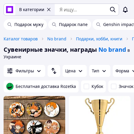
В категории
Подарок мужу
Подарок папе
Genshin impac
Каталог товаров
No brand
Подарки, хобби, книги
Сувенирные значки, награды
No brand
в
Украине
Фильтры
Цена
Тип
Форма
Бесплатная доставка Rozetka
Кубок
Значок