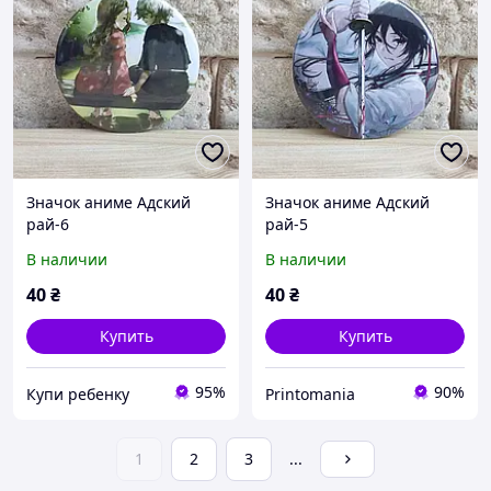
Значок аниме Адский
Значок аниме Адский
рай-6
рай-5
В наличии
В наличии
40
₴
40
₴
Купить
Купить
95%
90%
Купи ребенку
Printomania
1
2
3
...