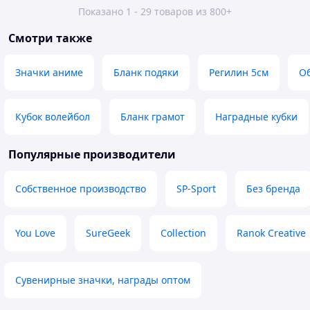
Показано 1 - 29 товаров из 800+
Смотри также
Значки аниме
Бланк подяки
Регилин 5см
О
Кубок волейбол
Бланк грамот
Наградные кубки
Популярные производители
Собственное производство
SP-Sport
Без бренда
You Love
SureGeek
Collection
Ranok Creative
Сувенирные значки, награды оптом