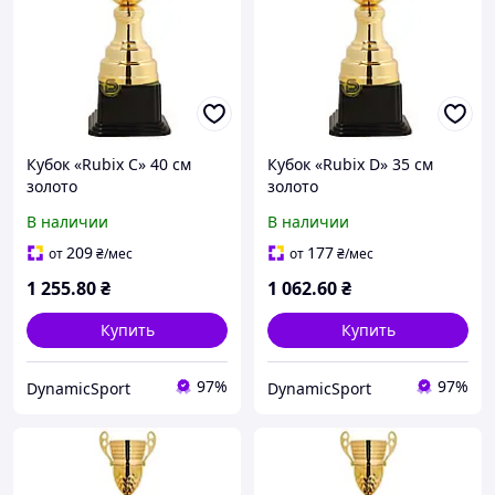
Кубок «Rubix С» 40 см
Кубок «Rubix D» 35 см
золото
золото
В наличии
В наличии
209
177
от
₴
/мес
от
₴
/мес
1 255
.80
₴
1 062
.60
₴
Купить
Купить
97%
97%
DynamicSport
DynamicSport