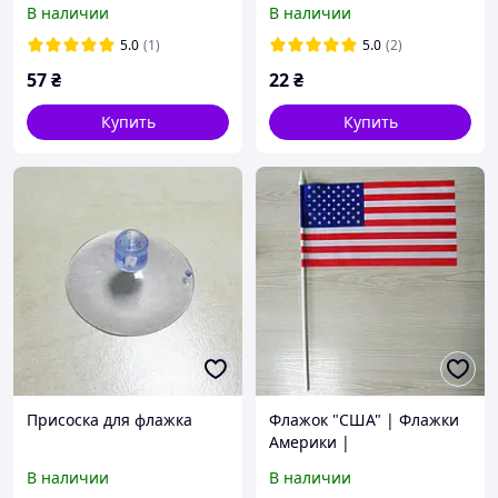
В наличии
В наличии
5.0
(1)
5.0
(2)
57
₴
22
₴
Купить
Купить
Присоска для флажка
Флажок "США" | Флажки
Америки |
В наличии
В наличии