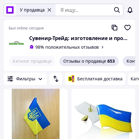
У продавца
Был online:
сегодня
Сувенир-Трейд: изготовление и продажа сувенирной и печатной продукции.
98% положительных отзывов
Каталог продавца
Отзывы о продавце
653
Конт
Фильтры
Бесплатная доставка
Кат