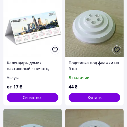
Календарь-домик
Подставка под флажки на
настольный - печать,
5 шт.
изготовление
Услуга
В наличии
от
17
₴
44
₴
Связаться
Купить