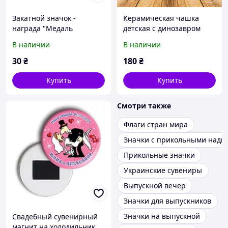
Закатной значок -
Керамическая чашка
награда "Медаль
детская с динозавром
"МОЛОДЕЦЬ"
"Велоцираптор"
В наличии
В наличии
30
₴
180
₴
Купить
Купить
Смотри также
Флаги стран мира
Значки с прикольными надп
Прикольные значки
Украинские сувениры
Выпускной вечер
Значки для выпускников
Значки на выпускной
Свадебный сувенирный
магнит на холодильник