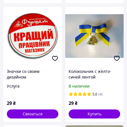
Значки со своим
Колокольчик с жёлто-
дизайном
синей лентой
Услуга
В наличии
5.0
(4)
29
₴
29
₴
Связаться
Купить