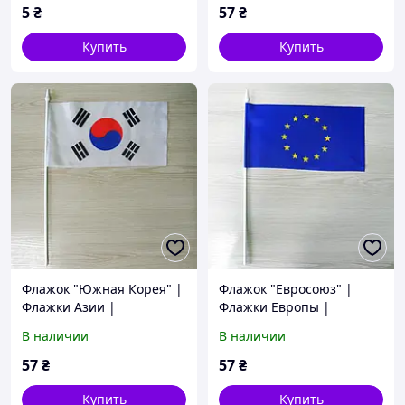
5
₴
57
₴
Купить
Купить
Флажок "Южная Корея" |
Флажок "Евросоюз" |
Флажки Азии |
Флажки Европы |
В наличии
В наличии
57
₴
57
₴
Купить
Купить