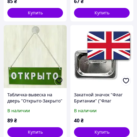
85
₴
67
₴
Купить
Купить
Табличка-вывеска на
Закатной значок "Флаг
дверь "Открыто-Закрыто"
Британии" ("Флаг
на присоске
Великобритании")
В наличии
В наличии
89
₴
40
₴
Купить
Купить