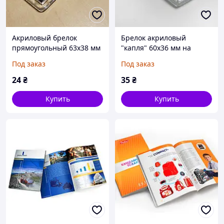
Акриловый брелок
Брелок акриловый
прямоугольный 63х38 мм
"капля" 60х36 мм на
на кольце "гранёный"
кольце c логотипом
Под заказ
Под заказ
двусторонний
производство
24
₴
35
₴
Купить
Купить