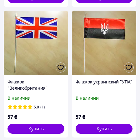
Флажок
Флажок украинский "УПА"
"Великобритания" |
Флажки Европы |
В наличии
В наличии
5.0
(1)
57
₴
57
₴
Купить
Купить