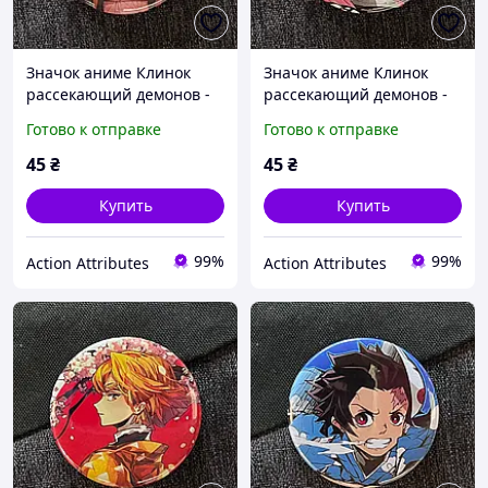
Значок аниме Клинок
Значок аниме Клинок
рассекающий демонов -
рассекающий демонов -
Demon Slayer, диаметр 58
Demon Slayer, диаметр 58
Готово к отправке
Готово к отправке
мм (ZNBDD 0011)
мм (ZNBDD 0012)
45
₴
45
₴
Купить
Купить
99%
99%
Action Attributes
Action Attributes