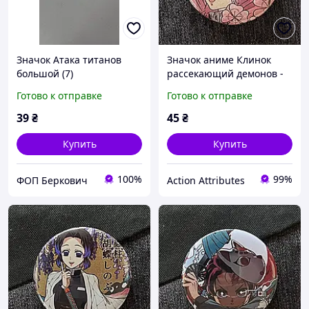
Значок Атака титанов
Значок аниме Клинок
большой (7)
рассекающий демонов -
Demon Slayer, диаметр 58
Готово к отправке
Готово к отправке
мм (ZNBDD 0008)
39
₴
45
₴
Купить
Купить
100%
99%
ФОП Беркович
Action Attributes