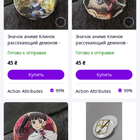
Значок аниме Клинок
Значок аниме Клинок
рассекающий демонов -
рассекающий демонов -
Demon Slayer, диаметр 58
Demon Slayer, диаметр 58
Готово к отправке
Готово к отправке
мм (ZNBDD 0005)
мм (ZNBDD 0006)
45
₴
45
₴
Купить
Купить
99%
99%
Action Attributes
Action Attributes