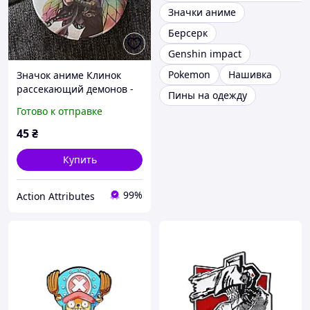
Значки аниме
Берсерк
Genshin impact
Pokemon
Нашивка
Значок аниме Клинок
рассекающий демонов -
Пины на одежду
Demon Slayer, диаметр 58
Готово к отправке
мм (ZNBDD 0004)
45
₴
Купить
99%
Action Attributes