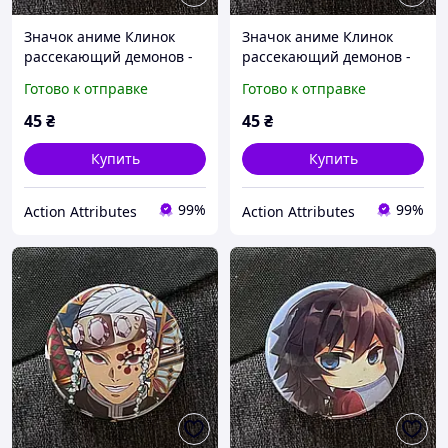
Значок аниме Клинок
Значок аниме Клинок
рассекающий демонов -
рассекающий демонов -
Demon Slayer, диаметр 58
Demon Slayer, диаметр 58
Готово к отправке
Готово к отправке
мм (ZNBDD 0017)
мм (ZNBDD 0018)
45
₴
45
₴
Купить
Купить
99%
99%
Action Attributes
Action Attributes