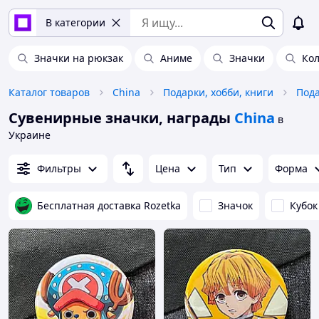
В категории
Значки на рюкзак
Аниме
Значки
Кол
Каталог товаров
China
Подарки, хобби, книги
Пода
Сувенирные значки, награды
China
в
Украине
Фильтры
Цена
Тип
Форма
Бесплатная доставка Rozetka
Значок
Кубок