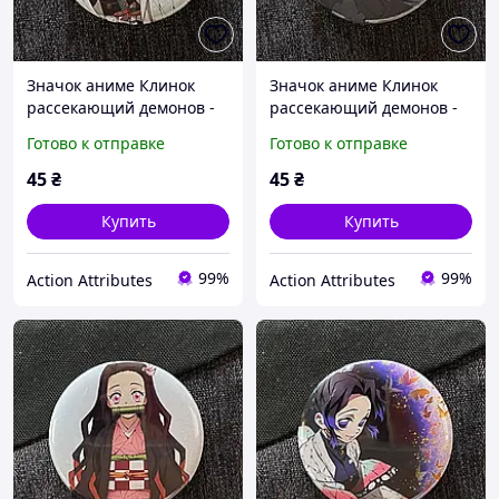
Значок аниме Клинок
Значок аниме Клинок
рассекающий демонов -
рассекающий демонов -
Demon Slayer, диаметр 58
Demon Slayer, диаметр 58
Готово к отправке
Готово к отправке
мм (ZNBDD 0009)
мм (ZNBDD 0010)
45
₴
45
₴
Купить
Купить
99%
99%
Action Attributes
Action Attributes