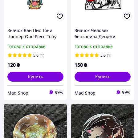
Значок Ван Пис Тони
Значок Человек
Чоппер One Piece Tony
бензопила Денджи
Chopper P OP TC 01
Chainsaw Man Denji 5 см
Готово к отправке
Готово к отправке
P CM D
5.0
(1)
5.0
(1)
120
₴
150
₴
Купить
Купить
99%
99%
Mad Shop
Mad Shop