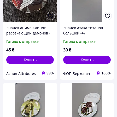
Значок аниме Клинок
Значок Атака титанов
рассекающий демонов -
большой (4)
Demon Slayer, диаметр 58
Готово к отправке
Готово к отправке
мм (ZNBDD 0007)
45
₴
39
₴
Купить
Купить
99%
100%
Action Attributes
ФОП Беркович