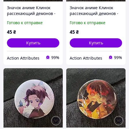
Значок аниме Клинок
Значок аниме Клинок
рассекающий демонов -
рассекающий демонов -
Demon Slayer, диаметр 58
Demon Slayer, диаметр 58
Готово к отправке
Готово к отправке
мм (ZNBDD 0019)
мм (ZNBDD 0020)
45
₴
45
₴
Купить
Купить
99%
99%
Action Attributes
Action Attributes