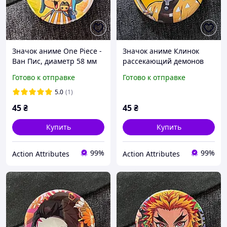
Значок аниме One Piece -
Значок аниме Клинок
Ван Пис, диаметр 58 мм
рассекающий демонов
(ZNOP 0023)
Demon Slayer, диаметр 58
Готово к отправке
Готово к отправке
мм (ZNBDD 0001)
5.0
(1)
45
₴
45
₴
Купить
Купить
99%
99%
Action Attributes
Action Attributes