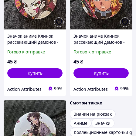
Значок аниме Клинок
Значок аниме Клинок
рассекающий демонов -
рассекающий демонов -
Demon Slayer, диаметр 58
Demon Slayer, диаметр 58
Готово к отправке
Готово к отправке
мм (ZNBDD 0002)
мм (ZNBDD 0003)
45
₴
45
₴
Купить
Купить
99%
99%
Action Attributes
Action Attributes
Смотри также
Значки на рюкзак
Аниме
Значки
Коллекционные карточки gen