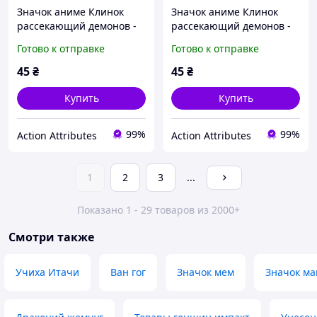
Значок аниме Клинок
Значок аниме Клинок
рассекающий демонов -
рассекающий демонов -
Demon Slayer, диаметр 58
Demon Slayer, диаметр 58
Готово к отправке
Готово к отправке
мм (ZNBDD 0021)
мм (ZNBDD 0022)
45
₴
45
₴
Купить
Купить
99%
99%
Action Attributes
Action Attributes
1
2
3
...
Показано 1 - 29 товаров из 2000+
Смотри также
Учиха Итачи
Ван гог
Значок мем
Значок ма