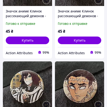
Значок аниме Клинок
Значок аниме Клинок
рассекающий демонов -
рассекающий демонов -
Demon Slayer, диаметр 58
Demon Slayer, диаметр 58
Готово к отправке
Готово к отправке
мм (ZNBDD 0015)
мм (ZNBDD 0016)
45
₴
45
₴
Купить
Купить
99%
99%
Action Attributes
Action Attributes