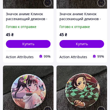
Значок аниме Клинок
Значок аниме Клинок
рассекающий демонов -
рассекающий демонов -
Demon Slayer, диаметр 58
Demon Slayer, диаметр 58
Готово к отправке
Готово к отправке
мм (ZNBDD 0013)
мм (ZNBDD 0014)
45
₴
45
₴
Купить
Купить
99%
99%
Action Attributes
Action Attributes