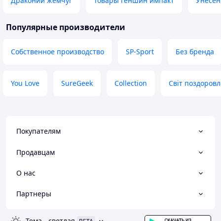
Драконий жемчуг
Товары геншин импакт
Унесен
Популярные производители
Собственное производство
SP-Sport
Без бренда
You Love
SureGeek
Collection
Світ поздоров
Покупателям
Продавцам
О нас
Партнеры
Тема
-
светлая