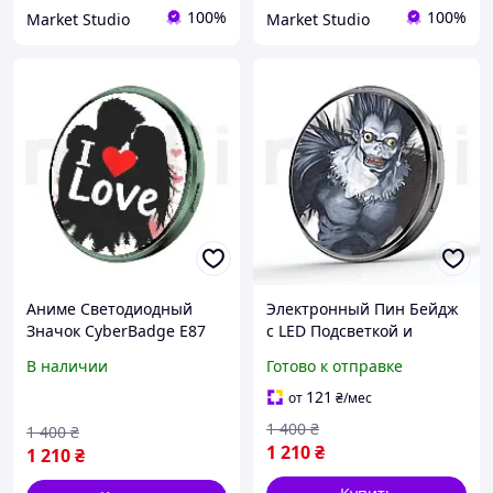
100%
100%
Market Studio
Market Studio
Аниме Светодиодный
Электронный Пин Бейдж
Значок CyberBadge E87
с LED Подсветкой и
Зеленый LED Бейдж с
Приложением ZRun
В наличии
Готово к отправке
Сенсорным HD Дисплеем
CyberBadge E87 Черный
64MB, Блютузом и
Миниатюрный Аниме
121
от
₴
/мес
Приложением,
Значок с Дисплеем и
1 400
₴
1 400
₴
Электронный Пин
Bluetooth,
1 210
₴
1 210
₴