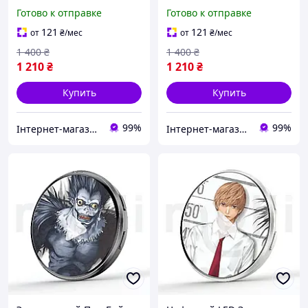
Сенсорным HD-Дисплеем,
Зеленый LED Бейдж с
Готово к отправке
Готово к отправке
Приложением и Bluetooth
Сенсорным HD Дисплеем
Электронный Е-Бейдж с
64MB, Блютузом и
121
121
от
₴
/мес
от
₴
/мес
Видео, GIF и Фото,
Приложением,
1 400
₴
1 400
₴
Электронный Пин
1 210
₴
1 210
₴
Купить
Купить
99%
99%
Інтернет-магазин "ВлаДі"
Інтернет-магазин "ВлаДі"