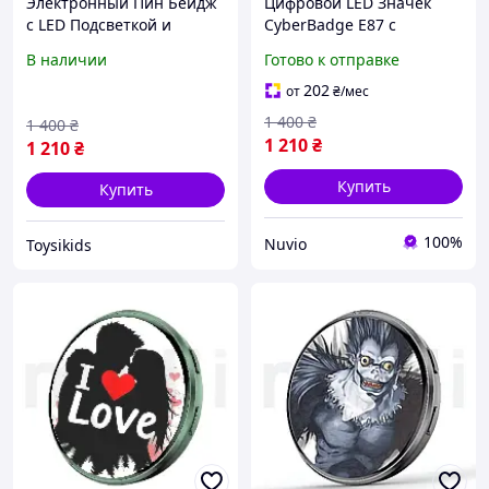
Электронный Пин Бейдж
Цифровой LED Значек
с LED Подсветкой и
CyberBadge E87 с
Приложением ZRun
Сенсорным HD-Дисплеем,
В наличии
Готово к отправке
CyberBadge E87 Черный
Приложением и Bluetooth
Миниатюрный Аниме
Электронный Е-Бейдж с
202
от
₴
/мес
Значок с Дисплеем и
Видео, GIF и Фото,
1 400
₴
1 400
₴
Bluetooth,
1 210
₴
1 210
₴
Купить
Купить
100%
Nuvio
Toysikids