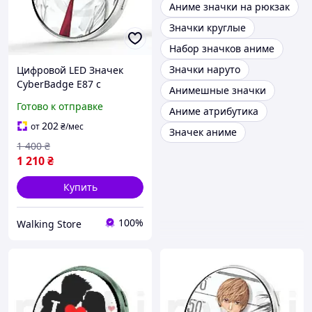
Аниме значки на рюкзак
Значки круглые
Набор значков аниме
Значки наруто
Цифровой LED Значек
CyberBadge E87 с
Анимешные значки
Сенсорным HD-Дисплеем,
Готово к отправке
Аниме атрибутика
Приложением и Bluetooth
Электронный Е-Бейдж с
202
от
₴
/мес
Значек аниме
Видео, GIF и Фото,
1 400
₴
1 210
₴
Купить
100%
Walking Store