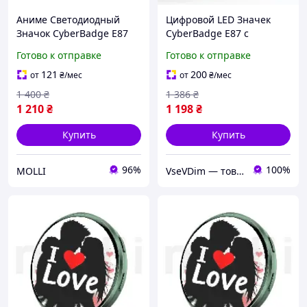
Аниме Светодиодный
Цифровой LED Значек
Значок CyberBadge E87
CyberBadge E87 с
Зеленый LED Бейдж с
Сенсорным HD-Дисплеем,
Готово к отправке
Готово к отправке
Сенсорным HD Дисплеем
Приложением и Bluetooth
64MB, Блютузом и
Электронный Е-Бейдж с
121
200
от
₴
/мес
от
₴
/мес
Приложением
Видео, GIF и Фото,
1 400
₴
1 386
₴
1 210
₴
1 198
₴
Купить
Купить
96%
100%
MOLLI
VseVDim — товари, що роблять життя простішим