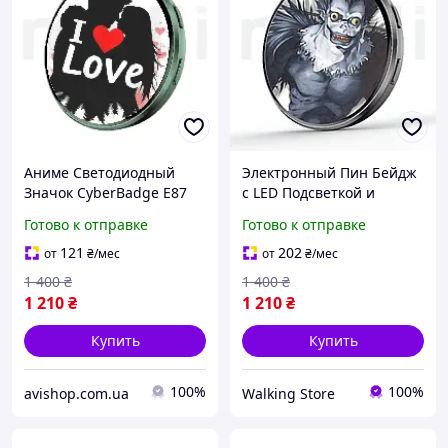
Аниме Светодиодный
Электронный Пин Бейдж
Значок CyberBadge E87
с LED Подсветкой и
Зеленый LED Бейдж с
Приложением ZRun
Готово к отправке
Готово к отправке
Сенсорным HD Дисплеем
CyberBadge E87 Черный
64MB, Блютузом и
Миниатюрный Аниме
121
202
от
₴
/мес
от
₴
/мес
Приложением,
Значок с Дисплеем и
1 400
₴
1 400
₴
Электронный Пин
Bluetooth,
1 210
₴
1 210
₴
Купить
Купить
100%
100%
avishop.com.ua
Walking Store