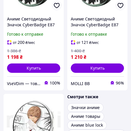
Аниме Светодиодный
Аниме Светодиодный
Значок CyberBadge E87
Значок CyberBadge E87
Зеленый LED Бейдж с
Зеленый LED Бейдж с
Готово к отправке
Готово к отправке
Сенсорным HD Дисплеем
Сенсорным HD Дисплеем
64MB, Блютузом и
64MB, Блютузом и
200
121
от
₴
/мес
от
₴
/мес
Приложением,
Приложением,
1 386
₴
1 400
₴
Электронный Пин
Электронный Пин
1 198
₴
1 210
₴
Купить
Купить
100%
96%
VseVDim — товари, що роблять життя простішим
MOLLI BB
Смотри также
Значки аниме
Аниме товары
Аниме blue lock