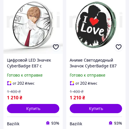
Цифровой LED Значек
Аниме Светодиодный
CyberBadge E87 с
Значок CyberBadge E87
Сенсорным HD-Дисплеем,
Зеленый LED Бейдж с
Готово к отправке
Готово к отправке
Приложением и Bluetooth
Сенсорным HD Дисплеем
Электронный Е-Бейдж с
64MB, Блютузом и
202
202
от
₴
/мес
от
₴
/мес
Видео, GIF и Фото,
Приложением,
1 400
₴
1 400
₴
Электронный Пин
1 210
₴
1 210
₴
Купить
Купить
93%
93%
Bazilik
Bazilik