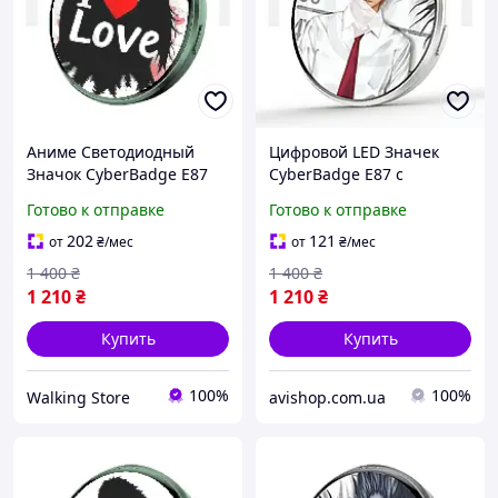
Аниме Светодиодный
Цифровой LED Значек
Значок CyberBadge E87
CyberBadge E87 с
Зеленый LED Бейдж с
Сенсорным HD-Дисплеем,
Готово к отправке
Готово к отправке
Сенсорным HD Дисплеем
Приложением и Bluetooth
64MB, Блютузом и
Электронный Е-Бейдж с
202
121
от
₴
/мес
от
₴
/мес
Приложением,
Видео, GIF и Фото,
1 400
₴
1 400
₴
Электронный Пин
1 210
₴
1 210
₴
Купить
Купить
100%
100%
Walking Store
avishop.com.ua