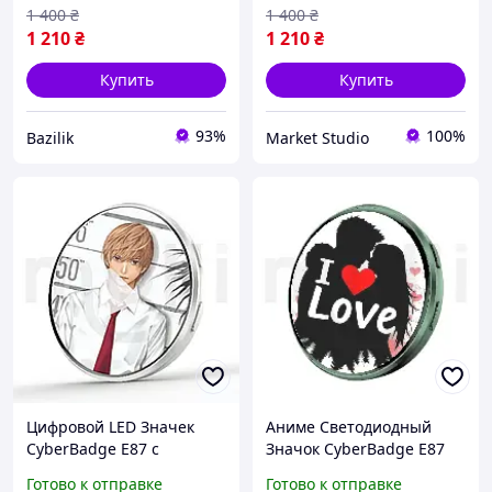
Значок с Дисплеем и
Значок с Дисплеем и
1 400
₴
1 400
₴
Bluetooth,
Bluetooth,
1 210
₴
1 210
₴
Купить
Купить
93%
100%
Bazilik
Market Studio
Цифровой LED Значек
Аниме Светодиодный
CyberBadge E87 с
Значок CyberBadge E87
Сенсорным HD-Дисплеем,
Зеленый LED Бейдж с
Готово к отправке
Готово к отправке