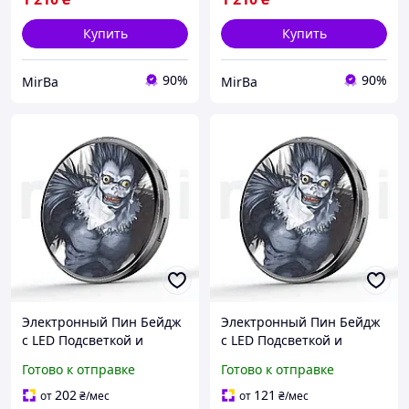
Купить
Купить
90%
90%
MirBa
MirBa
Электронный Пин Бейдж
Электронный Пин Бейдж
с LED Подсветкой и
с LED Подсветкой и
Приложением ZRun
Приложением ZRun
Готово к отправке
Готово к отправке
CyberBadge E87 Черный
CyberBadge E87 Черный
Миниатюрный Аниме
Миниатюрный Аниме
202
121
от
₴
/мес
от
₴
/мес