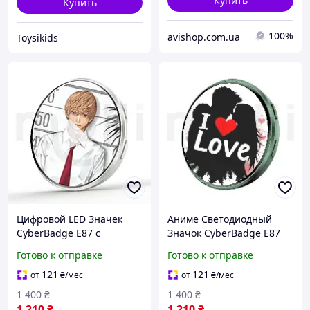
Купить
Купить
100%
avishop.com.ua
Toysikids
Цифровой LED Значек
Аниме Светодиодный
CyberBadge E87 с
Значок CyberBadge E87
Сенсорным HD-Дисплеем,
Зеленый LED Бейдж с
Готово к отправке
Готово к отправке
Приложением и Bluetooth
Сенсорным HD Дисплеем
Электронный Е-Бейдж с
64MB, Блютузом и
121
121
от
₴
/мес
от
₴
/мес
Видео, GIF и Фото,
Приложением,
1 400
₴
1 400
₴
Электронный Пин
1 210
₴
1 210
₴