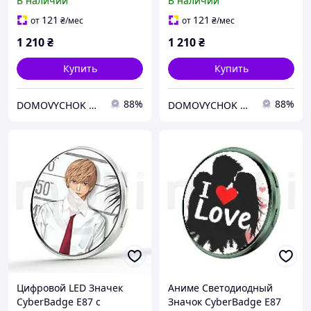
В наличии
В наличии
Приложением и Bluetooth
Сенсорным HD Дисплеем
Электронный Е-Бейдж с
64MB, Блютузом и
121
121
от
₴
/мес
от
₴
/мес
Видео, GIF и Фото,
Приложением,
1 210
₴
1 210
₴
Электронный Пин
Купить
Купить
88%
88%
DOMOVYCHOK SHOP
DOMOVYCHOK SHOP
Цифровой LED Значек
Аниме Светодиодный
CyberBadge E87 с
Значок CyberBadge E87