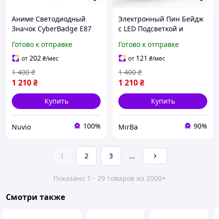
Аниме Светодиодный
Электронный Пин Бейдж
Значок CyberBadge E87
с LED Подсветкой и
Зеленый LED Бейдж с
Приложением ZRun
Готово к отправке
Готово к отправке
Сенсорным HD Дисплеем
CyberBadge E87 Черный
64MB, Блютузом и
Миниатюрный Аниме
202
121
от
₴
/мес
от
₴
/мес
Приложением,
Значок с Дисплеем и
1 400
₴
1 400
₴
Электронный Пин
Bluetooth,
1 210
₴
1 210
₴
Купить
Купить
100%
90%
Nuvio
MirBa
1
2
3
...
Показано 1 - 29 товаров из 2000+
Смотри также