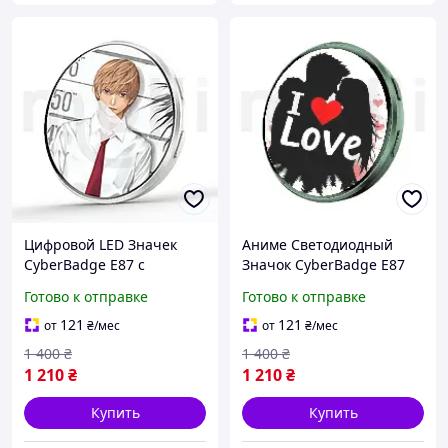
Цифровой LED Значек
Аниме Светодиодный
CyberBadge E87 с
Значок CyberBadge E87
Сенсорным HD-Дисплеем,
Зеленый LED Бейдж с
Готово к отправке
Готово к отправке
Приложением и Bluetooth
Сенсорным HD Дисплеем
Электронный Е-Бейдж с
64MB, Блютузом и
121
121
от
₴
/мес
от
₴
/мес
Видео, GIF и Фото,
Приложением,
1 400
₴
1 400
₴
Электронный Пин
1 210
₴
1 210
₴
Купить
Купить