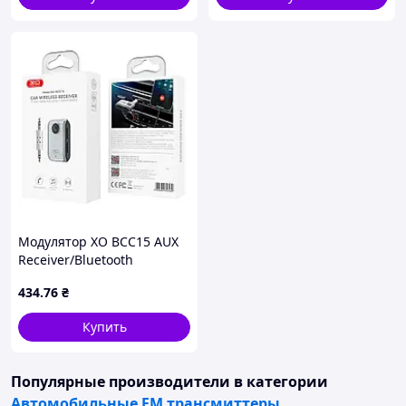
Модулятор XO BCC15 AUX
Receiver/Bluetooth
5.3/TF/Battery 120mAh
434
.76
₴
Купить
Популярные производители
в категории
Автомобильные FM трансмиттеры