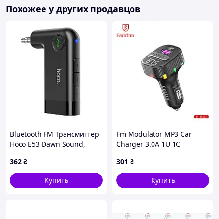
Функционал аксессуара дополнен разъемом USB
Похожее у других продавцов
для зарядки гаджетов, который поддерживает
зарядку по протоколам QC3.0, AFC и FCP с
мощностью до 18Вт. USB разъемы, отверстие
микрофона, кнопки управления и LED дисплей,
отображающий текущую станцию, находятся на
верхней панели устройства, а слот для карты
памяти - на боковой грани.
Bluetooth FM Трансмиттер
Fm Modulator MP3 Car
Hoco E53 Dawn Sound,
Charger 3.0A 1U 1C
беспроводной Черный
Earldom ET-M107
362
₴
301
₴
Купить
Купить