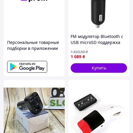
FM модулятор Bluetooth с
Персональные товарные
USB microSD поддержка
подборки в приложении
MP3 WMA WAV FLAC
1 633
.50
₴
усиление басов для
1 089
₴
автомобиля FLAME
Купить
Характеристики:
Bluetooth V5.0
Напряжение питания: 12V-24V,
Частота FM: 87,5-108 МГц.
Поддержка воспроизведения USB 32G MAX
Поддерживаемые аудио форматы: MP3,