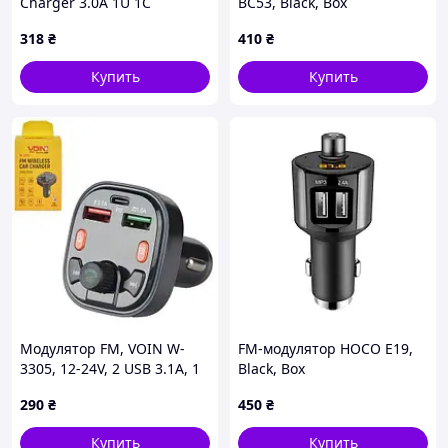
Charger 3.0A 1U 1C
BC53, Black, Box
Earldom ET-M106
318
₴
410
₴
Купить
Купить
Модулятор FM, VOIN W-
FM-модулятор HOCO E19,
3305, 12-24V, 2 USB 3.1A, 1
Black, Box
PD 20W, BT5.3, Hands free,
290
₴
450
₴
вольтметр (00000063429)
Купить
Купить