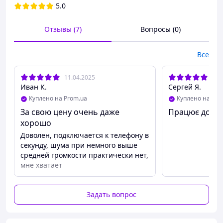
5.0
Отзывы (7)
Вопросы (0)
Все
11.04.2025
11.
Иван К.
Сергей Я.
Куплено на Prom.ua
Куплено на Pro
За свою цену очень даже
Працює добр
хорошо
Доволен, подключается к телефону в
секунду, шума при немного выше
средней громкости практически нет,
мне хватает
Задать вопрос
Автомобильный BOROFONE BC41 2-USB 3.1A
Quick Charge 3.0
имеет функцию беспроводного