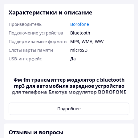
Характеристики и описание
Производитель
Borofone
Подключение устройства
Bluetooth
Поддерживаемые форматы
MP3
,
WMA
,
WAV
Слоты карты памяти
microSD
USB-интерфейс
Да
Фм fm трансмиттер модулятор с bluetooth
mp3 для автомобиля зарядное устройство
для телефона Блютуз модулятор BOROFONE
Автомобильное зарядное устройство BOROFONE может
Подробнее
не только заряжать гаджеты, но и проигрывать музыку
через колонки автомобиля с карты памяти, флешки или
по Bluetooth. Кроме того, оно еще поддерживает
функцию громкой связи.
Отзывы и вопросы