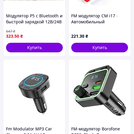
WMA, WAV
Радиус действия Bluetooth - до 10 м
Радиус действия FM - до 5 м
Модулятор Р5 с Bluetooth и
FM модулятор CM i17 ∙
быстрой зарядкой 12В/24В
Автомобильный
с двумя USB и одним Type-
трансмиттер Bluetooth ∙
647
₴
C портом
microSD ∙ USBм
323
.50
₴
221
.30
₴
Купить
Купить
Fm Modulator MP3 Car
FM-модулятор Borofone