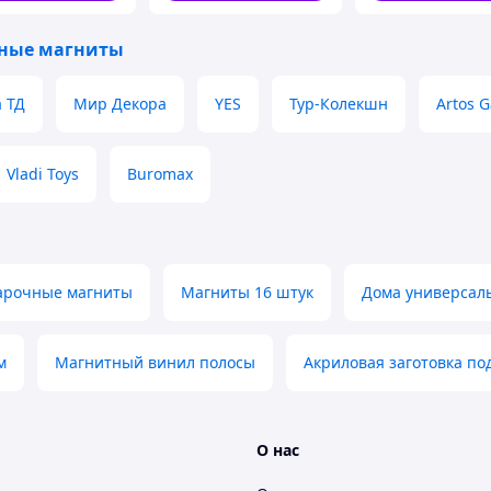
достопримечате
ные магниты
 ТД
Мир Декора
YES
Тур-Колекшн
Artos 
Vladi Toys
Buromax
арочные магниты
Магниты 16 штук
Дома универсал
м
Магнитный винил полосы
Акриловая заготовка под
О нас