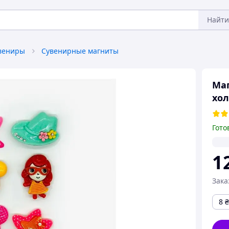
Найти
увениры
Сувенирные магниты
Маг
хол
Гото
1
Зака
8
₴