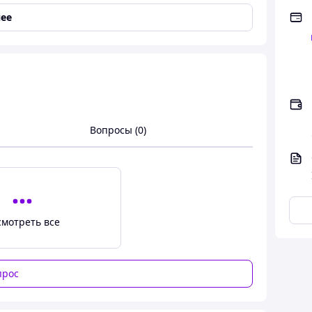
ее
Вопросы (0)
шение для холодильника и стильный аксессуар для
зных форм с кристаллами, создающими эффектную
ивает заметки, фото и документы. Идеальный
смотреть все
прос