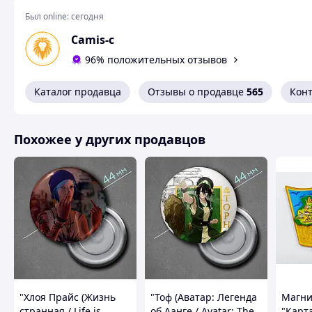
Особенности: сильное крепление, блестящие элементы
Был online:
сегодня
Использование: для фото, записок, списков
Camis-c
Стиль: праздничный, современный
96% положительных отзывов
Похожие товары по характеристикам
Каталог продавца
Отзывы о продавце
565
Кон
Похожее у других продавцов
"Хлоя Прайс (Жизнь
"Тоф (Аватар: Легенда
Магни
странная / Life is
об Аанге / Avatar: The
"Карт