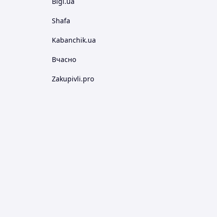
Bigl.ua
Shafa
Kabanchik.ua
Вчасно
Zakupivli.pro