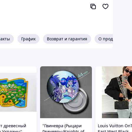
такты
График
Возврат и гарантия
О продавце
т древесный
"Гвиневра (Рыцари
Louis Vuitton O
а Украины",
Гвиневры/Knights of
East West Black