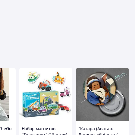
nTheGo
Набор магнитов
"Катара (Аватар:
"Транспорт" (15 штук)
Легенда об Аанге /