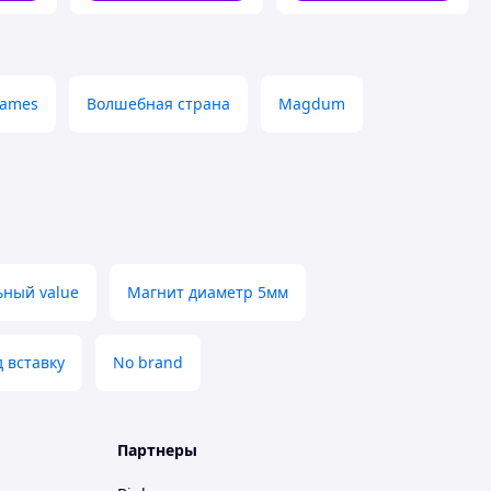
льностями
Games
Волшебная страна
Magdum
ьный value
Магнит диаметр 5мм
 вставку
No brand
Партнеры