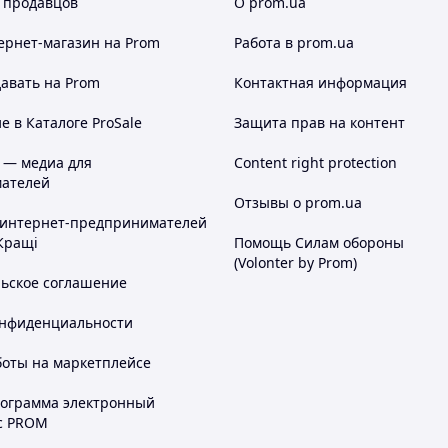
 продавцов
О prom.ua
ернет-магазин
на Prom
Работа в prom.ua
авать на Prom
Контактная информация
 в Каталоге ProSale
Защита прав на контент
 — медиа для
Content right protection
ателей
Отзывы о prom.ua
 интернет-предпринимателей
Кращі
Помощь Силам обороны
(Volonter by Prom)
льское соглашение
онфиденциальности
боты на маркетплейсе
рограмма электронный
с PROM