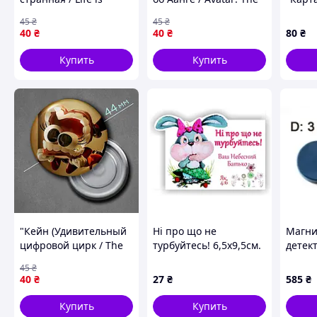
Strange)" магнит
Legend of Aang)"
слойк
45
₴
45
₴
круглый Ø44 мм
магнит круглый Ø44
090
40
₴
40
₴
80
₴
мм
Купить
Купить
"Кейн (Удивительный
Ні про що не
Магни
цифровой цирк / The
турбуйтесь! 6,5х9,5см.
детек
Amazing Digital
доски
45
₴
Circus)" магнит
синий 
40
₴
27
₴
585
₴
круглый Ø44 мм
Код/А
Купить
Купить