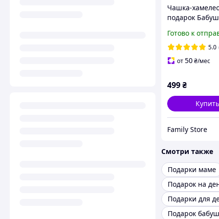
Чашка-хамеле
подарок Бабуш
Готово к отпра
5.0
50
от
₴
/мес
499
₴
Купит
Family Store
Смотри также
Подарки маме
Подарки для д