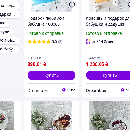
Подарки жене на годовщину
Новогодние подарки бабушке
Подарок любимой
Красивый подарок дл
шке
бабушке 100068
бабушки и дедушки
100050
абули
Готово к отправке
Готово к отправке
Подарок любимой бабушке
214
5.0
(2)
от
₴
/мес
Чашка любимой бабушке
1 009
₴
1 445
₴
898
.01
₴
1 286
.05
₴
Купить
Купить
99%
9
Dreambox
Dreambox