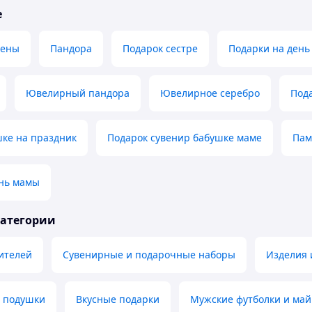
е
жены
Пандора
Подарок сестре
Подарки на день
Ювелирный пандора
Ювелирное серебро
Под
шке на праздник
Подарок сувенир бабушке маме
Пам
ень мамы
категории
ителей
Сувенирные и подарочные наборы
Изделия 
 подушки
Вкусные подарки
Мужские футболки и май