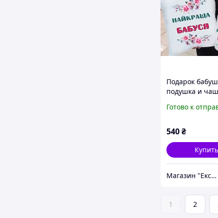
Подарок бабуш
подушка и чаш
"Лучшая бабуш
Готово к отпра
Подарок бабуш
марта, день р
юбилей
540
₴
Купит
Магазин "Ексклюзив"
1
2