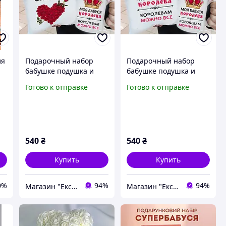
ля
Подарочный набор
Подарочный набор
бабушке подушка и
бабушке подушка и
чашка. Подарок
чашка. Подарок
Готово к отправке
Готово к отправке
бабушке на 8 марта.
бабушке на 8 марта,
день рождение
день рождение,
юбилей
540
₴
540
₴
Купить
Купить
0%
94%
94%
Магазин "Ексклюзив"
Магазин "Ексклюзив"