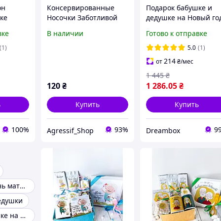
он
Консервированные
Подарок бабушке и
ке
Носочки Заботливой
дедушке на Новый го
Бабушки - Классный
100050
вке
В наличии
Готово к отправке
Подарок Для Бабушки -
Подарок На День
(1)
5.0
(1)
Бабушки
214
от
₴
/мес
1 445
₴
120
₴
1 286
.05
₴
ь
Купить
Купить
100%
93%
9
Agressif_Shop
Dreambox
Подарок на день матери
едушки
Подарок бабушке на день рождения