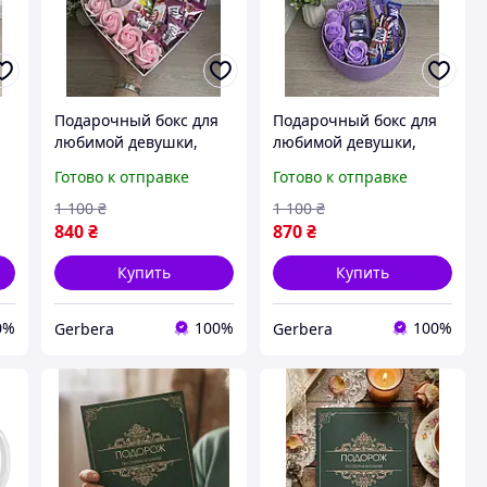
Подарочный бокс для
Подарочный бокс для
любимой девушки,
любимой девушки,
с
мамы, бабушки, бокс с
мамы, бабушки, бокс с
Готово к отправке
Готово к отправке
,
сладостями в подарок,
сладостями в подарок,
бокс со сладостями
бокс со сладостями
1 100
₴
1 100
₴
840
₴
870
₴
Купить
Купить
0%
100%
100%
Gerbera
Gerbera