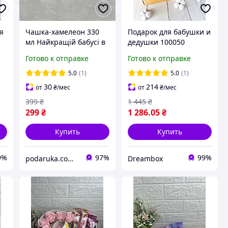
я
Чашка-хамелеон 330
Подарок для бабушки и
мл Найкращій бабусі в
дедушки 100050
світі. Лучший подарок
Готово к отправке
Готово к отправке
бабушке
5.0
(1)
5.0
(1)
30
214
от
₴
/мес
от
₴
/мес
399
₴
1 445
₴
299
₴
1 286
.05
₴
Купить
Купить
9%
97%
99%
podaruka.com.ua
Dreambox