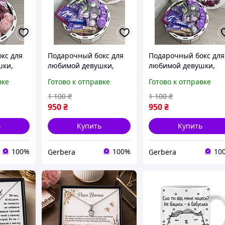
кс для
Подарочный бокс для
Подарочный бокс для
шки,
любимой девушки,
любимой девушки,
 бокс с
мамы, бабушки, бокс с
мамы, бабушки, бокс 
вке
Готово к отправке
Готово к отправке
одарок,
сладостями в подарок,
сладостями в подарок
тями
бокс со сладостями
бокс со сладостями
1 100
₴
1 100
₴
950
₴
950
₴
ь
Купить
Купить
100%
100%
10
Gerbera
Gerbera