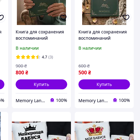
я
Книга для сохранения
Книга для сохранения
воспоминаний
воспоминаний
бабушки «Бабушка,
бабушки «Бабушка,
В наличии
В наличии
расскажи мне о себе»
расскажи мне о себе»
Подарок для бабушки
Подарок для бабушки
4.7
(3)
(мягкая обложка)
900
₴
600
₴
800
₴
500
₴
Купить
Купить
6%
100%
100%
Memory Lane Book
Memory Lane Book