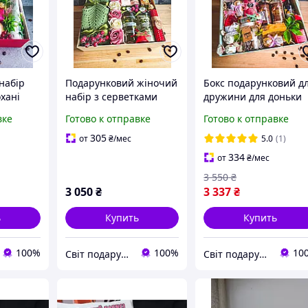
набір
Подарунковий жіночий
Бокс подарунковий д
охані
набір з серветками
дружини для доньки
нь
ручної роботи для
для коханої дівчини
вке
Готово к отправке
Готово к отправке
ля мами
мами, для дружини на
мамі жінці на день
новий рік на день
народження на 8
305
от
₴
/мес
5.0
(1)
народження
березня
334
от
₴
/мес
3 550
₴
3 050
₴
3 337
₴
ь
Купить
Купить
100%
100%
10
Світ подарунків
Світ подарунків