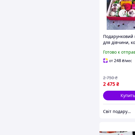
Подарунковий 
для дівчини, к
дружині на де
Готово к отпра
народження, д
на новий рік
248
от
₴
/мес
2 750
₴
2 475
₴
Купит
Світ подарунків