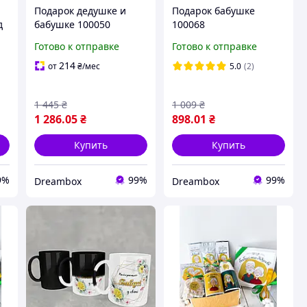
Подарок дедушке и
Подарок бабушке
д
бабушке 100050
100068
Готово к отправке
Готово к отправке
214
от
₴
/мес
5.0
(2)
1 445
₴
1 009
₴
1 286
.05
₴
898
.01
₴
Купить
Купить
9%
99%
99%
Dreambox
Dreambox