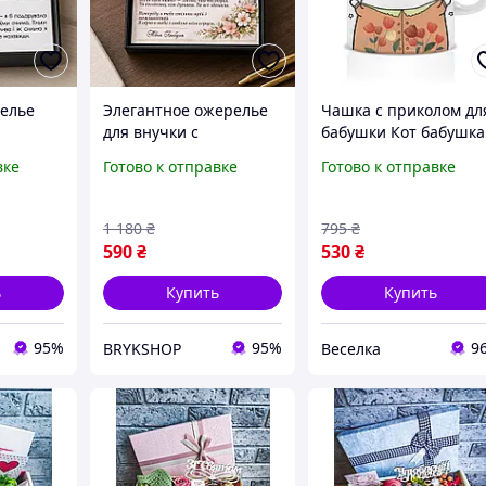
елье
Элегантное ожерелье
Чашка с приколом дл
для внучки с
бабушки Кот бабушка
амятный
посланием, подвеска с
керамическая белая
вке
Готово к отправке
Готово к отправке
 от
кулоном для внучки от
для чая и кофе объем
аздник,
бабушки, подарок
330 мл FLAME
внучке на день
1 180
₴
795
₴
 камнем
рождения
590
₴
530
₴
ь
Купить
Купить
95%
95%
9
BRYKSHOP
Веселка