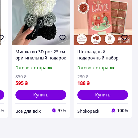
Мишка из 3D роз 25 см
Шоколадный
оригинальный подарок
подарочный набор
я
девушке маме бабушке
Супер Бабушка 12
Готово к отправке
Готово к отправке
сестре
молочных шоколадок
60 г сладкий подарок
850
₴
230
₴
бабушке на праздник
595
₴
188
₴
день рождения
внимания
Купить
Купить
3%
97%
100%
Все для всіх
Shokopack