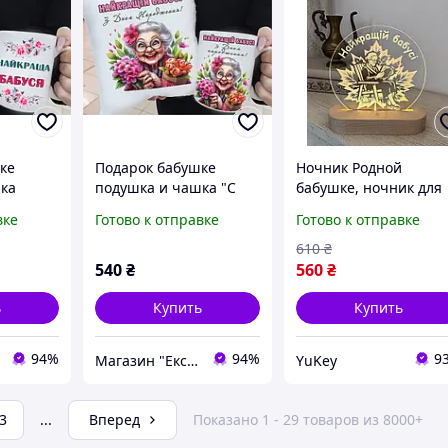
ке
Подарок бабушке
Ночник Родной
ка
подушка и чашка "С
бабушке, ночник для
ка" .
Днем Рождения" .
бабушки, подарок дл
вке
Готово к отправке
Готово к отправке
ке на 8
Подарок бабушке на 8
бабушки, ночник
ождение,
марта, день рождение,
бабушке
610
₴
юбилей
540
₴
560
₴
ь
Купить
Купить
94%
94%
9
Магазин "Ексклюзив"
YuKey
3
...
Вперед
Показано 1 - 29 товаров из 8000+