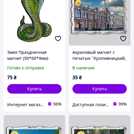
Змея Праздничная
Акриловый магнит с
магнит (90*60*4мм)
печатью "Кропивницкий,
Kropyvnytskyi" №2 92x65
Готово к отправке
В наличии
(16047)
75
₴
35
₴
Купить
Купить
96%
99%
Интернет магазин Мир подарков
Доступная полиграфия в городе Кропивницком