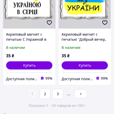
Акриловый магнит с
Акриловый магнит с
печатью С Украиной в
печатью "Добрый вечер,
сердце! 92×65 (16028)
мы из Украины" 92x65
В наличии
В наличии
(16024)
35
₴
35
₴
Купить
Купить
99%
99%
Доступная полиграфия в городе Кропивницком
Доступная полиграфия в городе Кропивницком
1
2
3
...
Показано 1 - 29 товаров из 100+