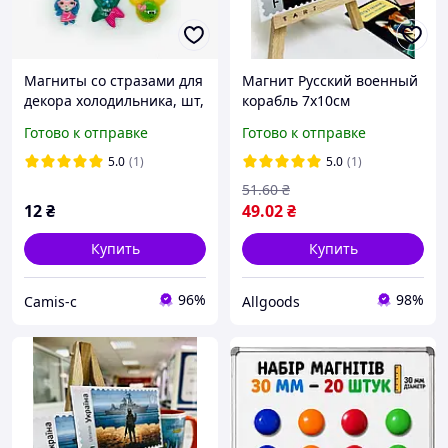
Магниты со стразами для
Магнит Русский военный
декора холодильника, шт,
корабль 7х10см
подарочный
Готово к отправке
Готово к отправке
5.0
(1)
5.0
(1)
51
.60
₴
12
₴
49
.02
₴
Купить
Купить
96%
98%
Camis-c
Allgoods