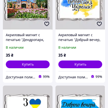
Акриловый магнит с
Акриловый магнит с
печатью "Дендропарк,
печатью "Добрый вечер,
Кропивницкий,
мы из Украины!" №2
В наличии
В наличии
Kropyvnytskyi" 92x65
92x65 (16029)
(16042)
35
₴
35
₴
Купить
Купить
99%
99%
Доступная полиграфия в городе Кропивницком
Доступная полиграфия в городе Кропивницком