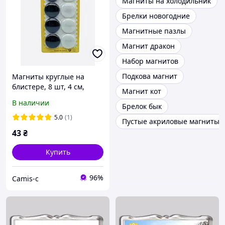
Магниты на холодильник
Брелки новогодние
Магнитные пазлы
Магнит дракон
Набор магнитов
Подкова магнит
Магниты круглые на
блистере, 8 шт, 4 см,
Магнит кот
сильные для заметок,
В наличии
Брелок бык
досок, холодильника
5.0
(1)
Пустые акриловые магниты
43
₴
Купить
96%
Camis-c