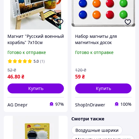
Магнит "Русский военный
Набор магниты для
корабль" 7х10см
магнитных досок
холодильника 20 шт
Готово к отправке
Готово к отправке
диаметром 30 мм
магнитные крепления
5.0
(1)
для записей документов
52
₴
120
₴
фотографий
46
.80
₴
59
₴
Купить
Купить
97%
100%
AG Dnepr
ShopInDrawer
Смотри также
Воздушные шарики