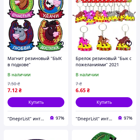
Магнит резиновый "БЫК
Брелок резиновый "Бык с
в подкове"
пожеланиями" 2021
В наличии
В наличии
7
.50
₴
7
₴
7
.12
₴
6
.65
₴
Купить
Купить
97%
97%
"DneprList" интернет магазин
"DneprList" интернет магазин