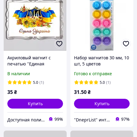
Акриловый магнит с
Набор магнитов 30 мм, 10
печатью "Единая
шт, 5 цветов
Украина!" 92x65 (16026)
В наличии
Готово к отправке
5.0
(1)
5.0
(1)
35
₴
31
.50
₴
Купить
Купить
99%
97%
Доступная полиграфия в городе Кропивницком
"DneprList" интернет магазин