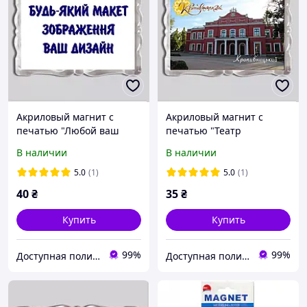
Акриловый магнит с
Акриловый магнит с
печатью "Любой ваш
печатью "Театр
дизайн, фото,
Корифеев" 92x65 (16049)
В наличии
В наличии
изображение, текст"
92×65мм (18124)
5.0
(1)
5.0
(1)
40
₴
35
₴
Купить
Купить
99%
99%
Доступная полиграфия в городе Кропивницком
Доступная полиграфия в городе Кропивницком