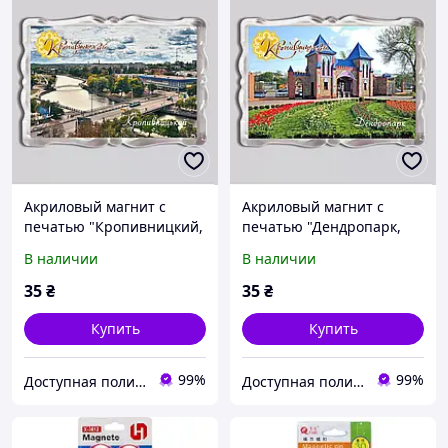
Акриловый магнит с
Акриловый магнит с
печатью "Кропивницкий,
печатью "Дендропарк,
Kropyvnytskyi" 92x65мм
Кропивницкий,
В наличии
В наличии
(16066)
Kropyvnytskyi" №5 92x65
(16048)
35
₴
35
₴
Купить
Купить
99%
99%
Доступная полиграфия в городе Кропивницком
Доступная полиграфия в городе Кропивницком