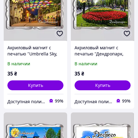
Акриловый магнит с
Акриловый магнит с
печатью "Umbrella Sky,
печатью "Дендропарк,
Kropyvnytskyi" 92x65
Кропивницкий,
В наличии
В наличии
(16044)
Kropyvnytskyi" №2 92x65
(16043)
35
₴
35
₴
Купить
Купить
99%
99%
Доступная полиграфия в городе Кропивницком
Доступная полиграфия в городе Кропивницком