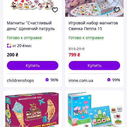
Магниты "Счастливый
Игровой набор магнитов
день" Щенячий патруль
Свинка Пеппа 15
Magdum ML4034-04, 22
предметов Детское
Готово к отправке
Готово к отправке
магнита
украшение для
холодильника собери
20
от
₴
/мес
813
.29
₴
магнитную картину
200
₴
799
₴
Купить
Купить
96%
99%
childrenshops
imne.com.ua