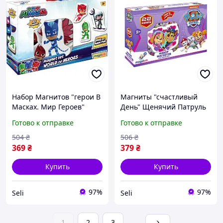
Набор Магнитов "герои В
Магниты "счастливый
Масках. Мир Героев"
День" Щенячий Патруль
Magdum Seli Набір
Magdum Ml4034-04, 22
Готово к отправке
Готово к отправке
Магнітів "герої В Масках.
Магнита Seli Магніти
Світ Героїв" Magdum
"щасливий День"
504
₴
506
₴
Щенячий Патруль
369
₴
379
₴
Magdum
Купить
Купить
97%
97%
Seli
Seli
1
2
3
...