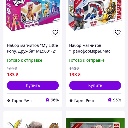
Набор магнитов "My Little
Набор магнитов
Pony. Дружба" МЕ5031-21
"Трансформеры. Час
G-Rich
героев." МЕ5031-41 G-
Готово к отправке
Готово к отправке
Rich
160
₴
160
₴
133
₴
133
₴
Купить
Купить
96%
96%
🍀 Гарні Речі
🍀 Гарні Речі