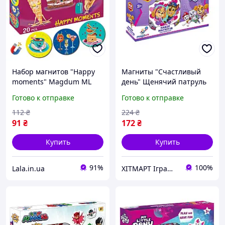
Набор магнитов "Happy
Магниты "Счастливый
moments" Magdum ML
день" Щенячий патруль
4031-53 EN, Lala.in.ua
Magdum ML4034-04, 22
Готово к отправке
Готово к отправке
магнита ХІТМАРТ Іграшки
112
₴
224
₴
91
₴
172
₴
Купить
Купить
91%
100%
Lala.in.ua
ХІТМАРТ Іграшки