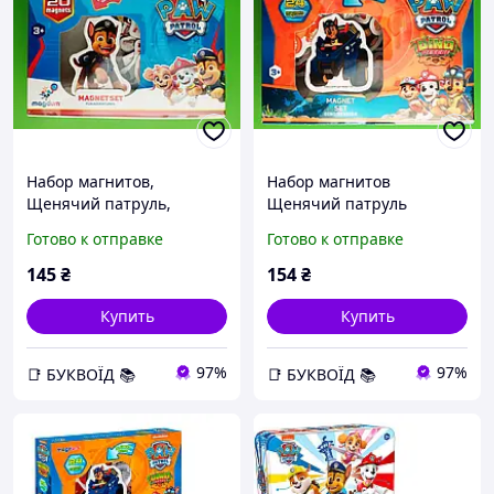
Набор магнитов,
Набор магнитов
Щенячий патруль,
Щенячий патруль
Веселые приключения,
Диномиссия 24 магнита
Готово к отправке
Готово к отправке
АстонАктив, ML4034-01
для детей
145
₴
154
₴
Купить
Купить
97%
97%
📑 БУКВОЇД 📚
📑 БУКВОЇД 📚