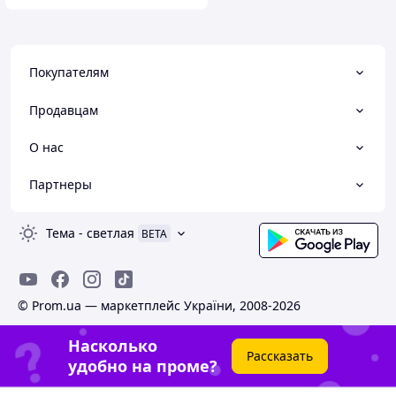
Покупателям
Продавцам
О нас
Партнеры
Тема
-
светлая
BETA
© Prom.ua — маркетплейс України, 2008-2026
Насколько
Рассказать
удобно на проме?