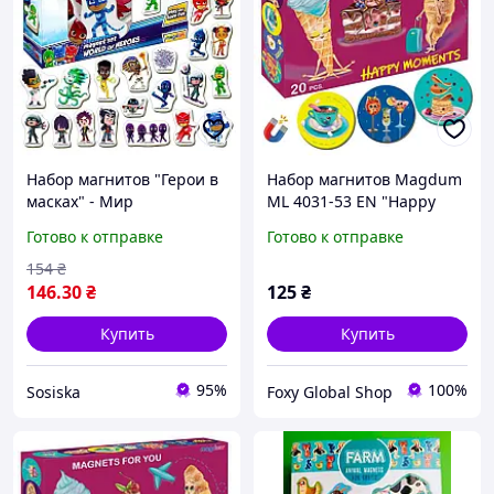
Набор магнитов "Герои в
Набор магнитов Magdum
масках" - Мир
ML 4031-53 EN "Happy
захватывающих
moments"
Готово к отправке
Готово к отправке
приключений
154
₴
146
.30
₴
125
₴
Купить
Купить
95%
100%
Sosiska
Foxy Global Shop