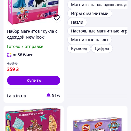
Магниты на холодильник дет
Игры с магнитами
Пазли
Настольные магнитные игры
Набор магнитов "Кукла с
одеждой New look"
Магнитные пазлы
Magdum ML4031-14 EN,
Готово к отправке
Буквоед
Цифры
Lala.in.ua
36
от
₴
/мес
438
₴
359
₴
Купить
91%
Lala.in.ua