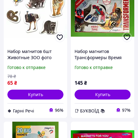
Набор магнитов 6шт
Набор магнитов
Животные ЗОО фото
Трансформеры Время
ML4032-22 G-Rich
героев 20-22 фигурки
Готово к отправке
Готово к отправке
АстонАктив МЕ 5031-41
78
₴
65
₴
145
₴
Купить
Купить
96%
97%
🍀 Гарні Речі
📑 БУКВОЇД 📚