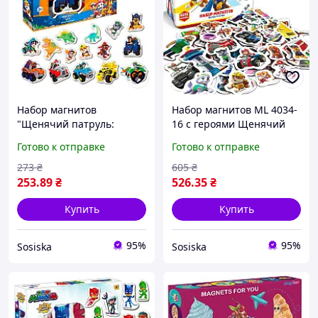
Набор магнитов
Набор магнитов ML 4034-
"Щенячий патруль:
16 с героями Щенячий
Диномиссия" - 24 ярких
патруль для творческих
Готово к отправке
Готово к отправке
персонажа для веселых
игр
приключений
273
₴
605
₴
253
.89
₴
526
.35
₴
Купить
Купить
95%
95%
Sosiska
Sosiska