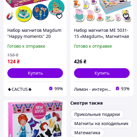
Набор магнитов Magdum
Набор магнитов ME 5031-
"Happy moments" 20
15 «Magdum», Магнитная
штук, на холодильник,
картина «Свинка Пеппа
Готово к отправке
Готово к отправке
картонные, с рисунками
Семья Пеппы», 15
и английскими фразами
магнитов
158
₴
124
₴
426
₴
Купить
Купить
99%
93%
🌵CACTUS🌵
Лимон - интернет магазин детских товаров
Смотри также
Прикольные подарки
Магниты на холодильник
Математика