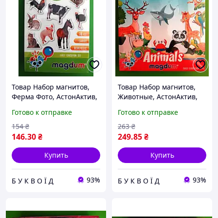
Товар Набор магнитов,
Товар Набор магнитов,
Ферма Фото, АстонАктив,
Животные, АстонАктив,
ML4031-04 БУКВОД
4031-16 EN БУКВОД
Готово к отправке
Готово к отправке
154
₴
263
₴
146
.30
₴
249
.85
₴
Купить
Купить
93%
93%
Б У К В О Ї Д
Б У К В О Ї Д