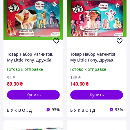
Товар Набор магнитов,
Товар Набор магнитов,
My Little Pony, Дружба,
My Little Pony, Друзья,
АстонАктив, МЕ 5031-21
АстонАктив, МЕ 5031-22
Готово к отправке
Готово к отправке
БУКВОД
БУКВОЙД
94
₴
148
₴
89
.30
₴
140
.60
₴
Купить
Купить
93%
93%
Б У К В О Ї Д
Б У К В О Ї Д