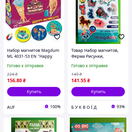
Набор магнитов Magdum
Товар Набор магнитов,
ML 4031-53 EN "Happy
Ферма Рисунки,
moments" Набор
АстонАктив, ML4031-03
Готово к отправке
Готово к отправке
магнитов Magdum ML
БУКВОД
4031-53 EN "Happy
224
₴
149
₴
moments"
156
.80
₴
141
.55
₴
Купить
Купить
100%
93%
AUF
Б У К В О Ї Д