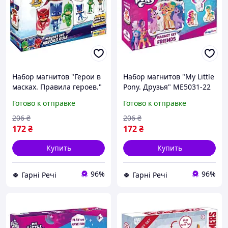
Набор магнитов "Герои в
Набор магнитов "My Little
масках. Правила героев."
Pony. Друзья" МЕ5031-22
МЕ5031-32 G-Rich
G-Rich
Готово к отправке
Готово к отправке
206
₴
206
₴
172
₴
172
₴
Купить
Купить
96%
96%
🍀 Гарні Речі
🍀 Гарні Речі