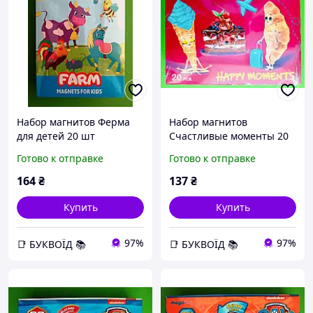
Набор магнитов Ферма
Набор магнитов
для детей 20 шт
Счастливые моменты 20
AstonActive ML4031-32 EN
штук разноцветные для
Готово к отправке
Готово к отправке
детей и взрослых
164
₴
137
₴
Купить
Купить
97%
97%
📑 БУКВОЇД 📚
📑 БУКВОЇД 📚