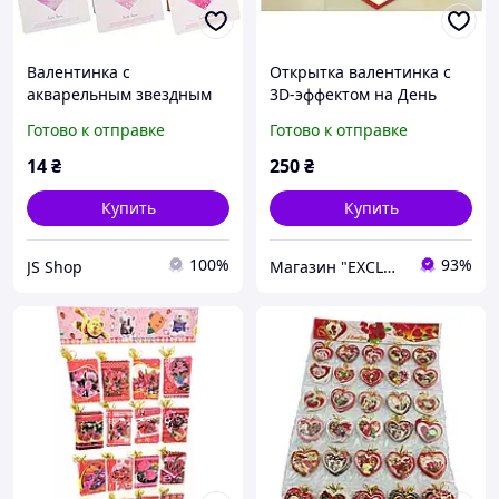
Валентинка с
Открытка валентинка с
акварельным звездным
3D-эффектом на День
небом в форме сердца
Святого Валентина, день
Готово к отправке
Готово к отправке
рождение, свадьбу
14
₴
250
₴
Купить
Купить
100%
93%
JS Shop
Магазин "EXCLUSIVE" - Оригинальные Подарки Для Всех