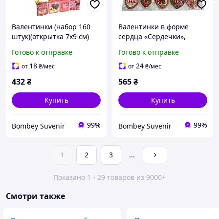
Валентинки (набор 160
Валентинки в форме
штук)(открытка 7х9 см)
сердца «Сердечки»,
набор 240 шт, 7х6 см
Готово к отправке
Готово к отправке
(Китай)
18
24
от
₴
/мес
от
₴
/мес
432
₴
565
₴
Купить
Купить
99%
99%
Bombey Suvenir
Bombey Suvenir
1
2
3
...
Показано 1 - 29 товаров из 9000+
Смотри также