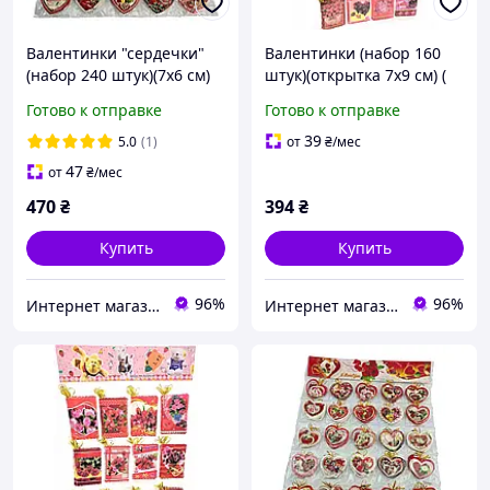
Валентинки "сердечки"
Валентинки (набор 160
(набор 240 штук)(7х6 см)
штук)(открытка 7х9 см) (
32934)
Готово к отправке
Готово к отправке
39
5.0
(1)
от
₴
/мес
47
от
₴
/мес
470
₴
394
₴
Купить
Купить
96%
96%
Интернет магазин Мир подарков
Интернет магазин Мир подарков