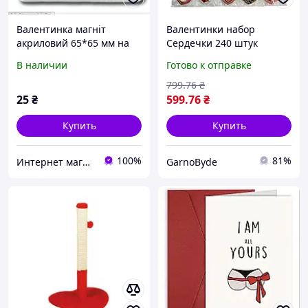
Валентинка магніт
Валентинки набор
акриловий 65*65 мм на
Сердечки 240 штук
холодильник
разноцветные 7х6 см для
В наличии
Готово к отправке
декора оформления
букетов подарков День
799
.76
₴
Святого Валентина
25
₴
599
.76
₴
Купить
Купить
100%
81%
Интернет магазин Danchenko
GarnoByde