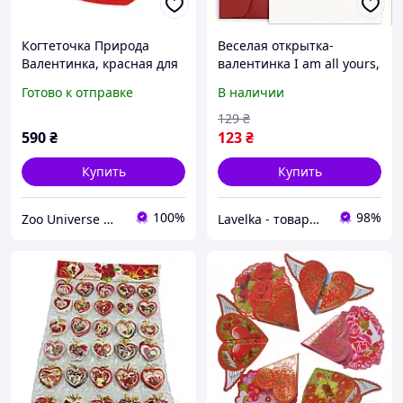
Когтеточка Природа
Веселая открытка-
Валентинка, красная для
валентинка I am all yours,
кошек 39 × 43 × 66 см
в комплекте конверт
Готово к отправке
В наличии
129
₴
590
₴
123
₴
Купить
Купить
100%
98%
Zoo Universe — зоотовари для домашніх улюбленців
Lavelka - товары для удовольствия