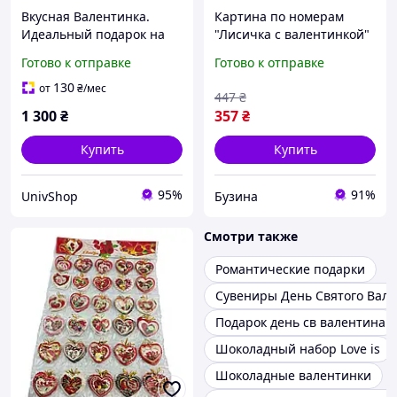
Вкусная Валентинка.
Картина по номерам
Идеальный подарок на
"Лисичка с валентинкой"
День влюбленных
11699-AC 40х50 см buzyna
Готово к отправке
Готово к отправке
130
от
₴
/мес
447
₴
1 300
₴
357
₴
Купить
Купить
95%
91%
UnivShop
Бузина
Смотри также
Романтические подарки
Сувениры День Святого Вал
Подарок день св валентина
Шоколадный набор Love is
Шоколадные валентинки