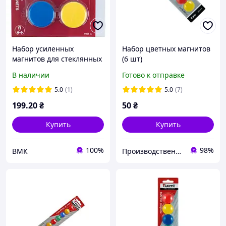
Набор усиленных
Набор цветных магнитов
магнитов для стеклянных
(6 шт)
досок, 30мм, 4 шт.
В наличии
Готово к отправке
5.0
(1)
5.0
(7)
199
.20
₴
50
₴
Купить
Купить
100%
98%
ВМК
Производственная компания Doski biz