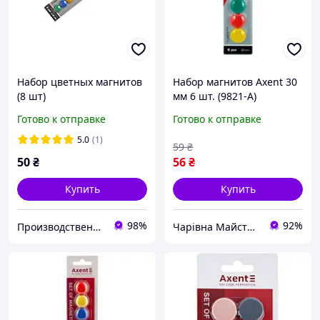
Набор цветных магнитов
Набор магнитов Axent 30
(8 шт)
мм 6 шт. (9821-A)
Готово к отправке
Готово к отправке
5.0
(1)
59
₴
50
₴
56
₴
Купить
Купить
98%
92%
Производственная компания Doski biz
Чарівна Майстерня