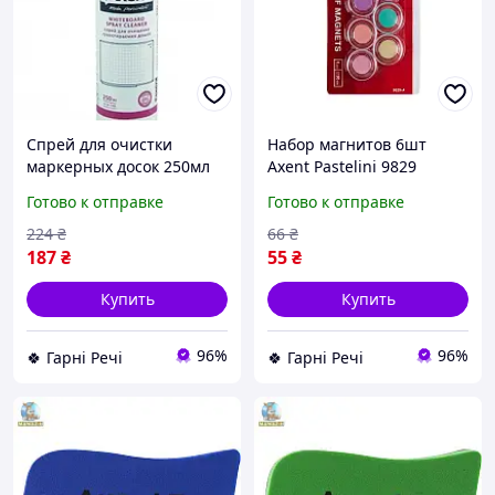
Спрей для очистки
Набор магнитов 6шт
маркерных досок 250мл
Аxent Pastelini 9829
5530 74089 G-Rich
644973 G-Rich
Готово к отправке
Готово к отправке
224
₴
66
₴
187
₴
55
₴
Купить
Купить
96%
96%
🍀 Гарні Речі
🍀 Гарні Речі