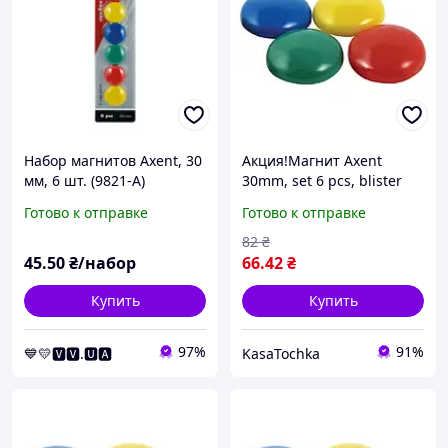
Набор магнитов Axent, 30
Акция!Магнит Axent
мм, 6 шт. (9821-А)
30mm, set 6 pcs, blister
(9821-А)/скупайся на
Готово к отправке
Готово к отправке
KasaTochka
82
₴
45
.50
₴/набор
66
.42
₴
Купить
Купить
97%
91%
💙💛🆅🆅.🆄🅰
KasaTochka