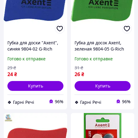
Губка для доски "Axent",
Губка для досок Axent,
синяя 9804-02 G-Rich
зеленая 9804-05 G-Rich
Готово к отправке
Готово к отправке
29
₴
31
₴
24
₴
26
₴
Купить
Купить
96%
96%
🍀 Гарні Речі
🍀 Гарні Речі