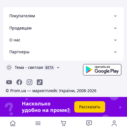
Покупателям
Продавцам
О нас
Партнеры
Тема
-
светлая
BETA
© Prom.ua — маркетплейс України, 2008-2026
Насколько
Рассказать
удобно на проме?