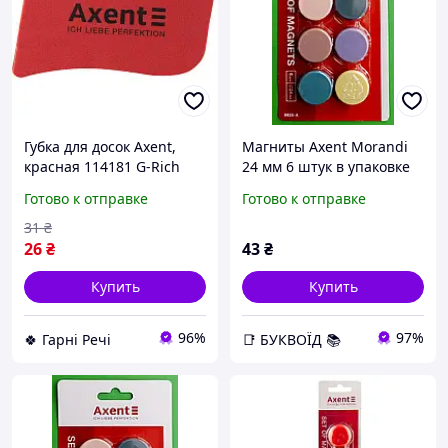
Губка для досок Axent,
Магниты Axent Morandi
красная 114181 G-Rich
24 мм 6 штук в упаковке
Готово к отправке
Готово к отправке
31
₴
26
₴
43
₴
Купить
Купить
96%
97%
🍀 Гарні Речі
📑 БУКВОЇД 📚