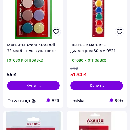
Магниты Axent Morandi
Цветные магниты
32 мм 6 штук в упаковке
диаметром 30 мм 9821
Axent для крепления и
Готово к отправке
Готово к отправке
организации
54
₴
56
₴
51
.30
₴
Купить
Купить
97%
96%
📑 БУКВОЇД 📚
Sosiska