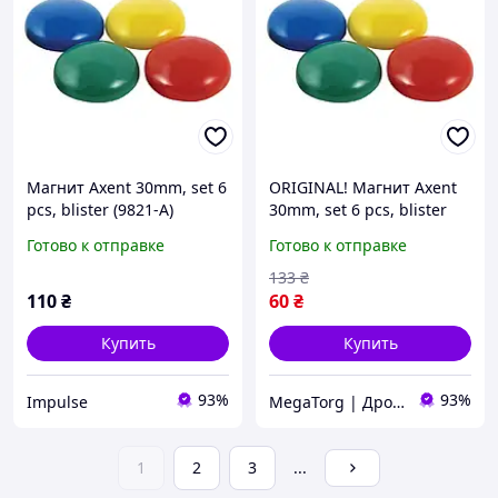
Магнит Axent 30mm, set 6
ORIGINAL! Магнит Axent
pcs, blister (9821-А)
30mm, set 6 pcs, blister
impulse
(9821-А) - Качество!
Готово к отправке
Готово к отправке
Гарантия!
MegaTorg.com.ua
133
₴
110
₴
60
₴
Купить
Купить
93%
93%
Impulse
MegaTorg | Дропшиппинг и Опт
1
2
3
...