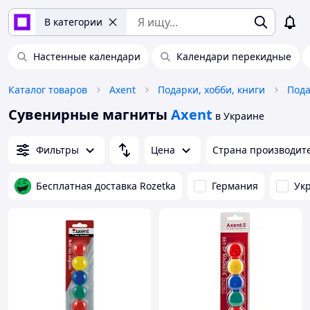
В категории
Настенные календари
Календари перекидные
Каталог товаров
Axent
Подарки, хобби, книги
Пода
Сувенирные магниты
Axent
в Украине
Фильтры
Цена
Страна производит
Бесплатная доставка Rozetka
Германия
Ук