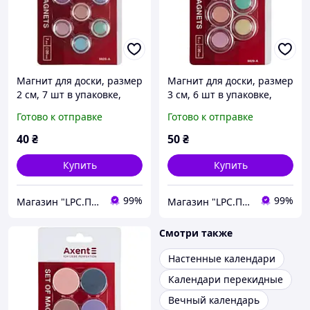
Магнит для доски, размер
Магнит для доски, размер
2 см, 7 шт в упаковке,
3 см, 6 шт в упаковке,
микс Pastelini 9828-A
микс Pastelini 9829-A
Готово к отправке
Готово к отправке
Axent
Axent
40
₴
50
₴
Купить
Купить
99%
99%
Магазин "LPC.Полиграфия"
Магазин "LPC.Полиграфия"
Смотри также
Настенные календари
Календари перекидные
Вечный календарь