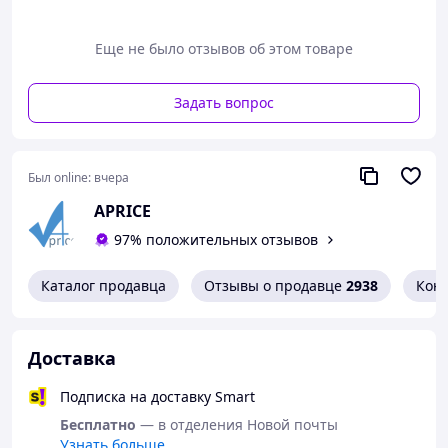
она подходит для барбекю, тостов, хлеба, хот-догов,
гамбургеров, стейков, рыбы, овощей и других
Еще не было отзывов об этом товаре
продуктов.
Задать вопрос
Был online:
вчера
APRICE
97% положительных отзывов
Каталог продавца
Отзывы о продавце
2938
Кон
Доставка
Подписка на доставку Smart
Бесплатно
— в отделения Новой почты
Узнать больше