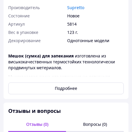
Производитель
Supretto
Состояние
Новое
Артикул
5814
Вес в упаковке
123 г.
Декорирование
Однотонные модели
Мешок (сумка) для запекания
изготовлена из
висыкокачественных термостойких технологически
продвинутых метериалов.
Многоразовая сумка для запекания не допускают
подгорания, легко чистяться, можно стирать и
Подробнее
использовать в посудомоечной машине.
Такая сумка предотвратит падения всех Ваших
продуктов питания через решетку, сохраняя при этом
гриль в новом состоянии. Такую сумку легко
Отзывы и вопросы
переворачивать, ведь она имеет кнопки, которые
прочно держат содержимое внутри.
Отзывы (0)
Вопросы (0)
Сумка для запекания имеет широкое приминение, ведь