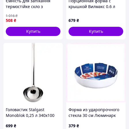
Ємність для запікання
Порционная форма с
термостійке скло з
крышкой Вилмакс 0.6 л
ручками 1.2л для
H8TA853601
1 016
₴
приготування страв в
508
₴
679
₴
духовці
Купить
Купить
Головастик Stalgast
Форма из ударопрочного
Monoblok 0,25 л 340х100
стекла 30 см Люминарк
мм 323101
74A1C8031
699
₴
379
₴