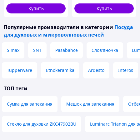
Купить
Купить
Популярные производители
в категории
Посуда
для духовых и микроволновых печей
Simax
SNT
Pasabahce
Слов'яночка
Lum
Tupperware
Etnokeramika
Ardesto
Interos
ТОП теги
Сумка для запекания
Мешок для запекания
Отбе
Стекло для духовки ZKC47902BU
Luminarc Trianon для 