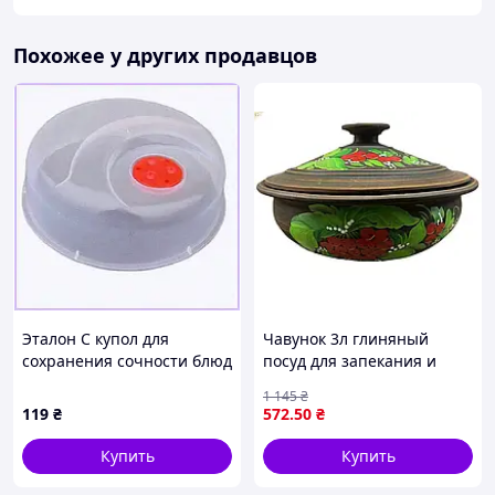
Похожее у других продавцов
Эталон С купол для
Чавунок 3л глиняный
сохранения сочности блюд
посуд для запекания и
в СВЧ 83A9H8457
хранения с ручной
1 145
₴
росписью Калина ТМ
119
₴
572
.50
₴
Словяночка
Купить
Купить