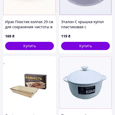
Ирак Пластик колпак 29 см
Эталон-С крышка-купол
для сохранения чистоты в
пластиковая с
СВЧ, T819E6685
паровыпуском 25 см
169
₴
119
₴
B8T398457
Купить
Купить