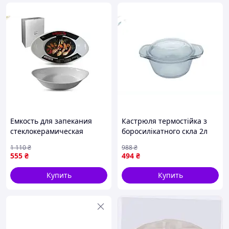
Емкость для запекания
Кастрюля термостійка з
стеклокерамическая
боросилікатного скла 2л
овальная 1,9л для
для запікання в духовці
1 110
₴
988
₴
запекания блюд в духовом
мікрохвильовій печі
555
₴
494
₴
шкафу
Купить
Купить