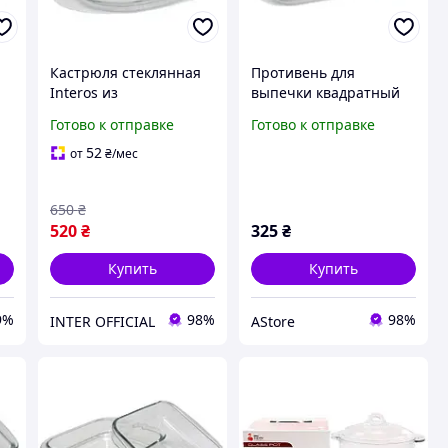
Кастрюля стеклянная
Противень для
Interos из
выпечки квадратный
жаропрочного стекла
Interos 8080 2,3л AStore
Готово к отправке
Готово к отправке
овальная 3.5 л (9163)
52
от
₴
/мес
650
₴
520
₴
325
₴
Купить
Купить
9%
98%
98%
INTER OFFICIAL
AStore