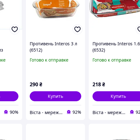
Противень Interos 3 л
Противень Interos 1.6
из
(6512)
(6532)
стекла 3
вке
Готово к отправке
Готово к отправке
ой для
ховке и
е
290
₴
218
₴
ь
Купить
Купить
90%
92%
9
Віста - мережа будівельно-господарчих маркетів
Віста - мережа будівельно-господарчих маркетів