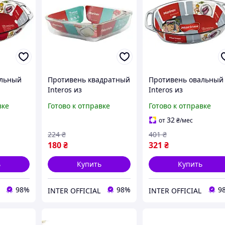
альный
Противень квадратный
Противень овальный
Interos из
Interos из
стекла
жаропрочного стекла
жаропрочного стекла
вке
Готово к отправке
Готово к отправке
(6665)
квадратный 1,1л (6221)
ручками 3,2л (6663)
32
от
₴
/мес
224
₴
401
₴
180
₴
321
₴
ь
Купить
Купить
98%
98%
9
INTER OFFICIAL
INTER OFFICIAL