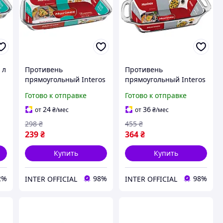
 л
Противень
Противень
прямоугольный Interos
прямоугольный Interos
из жаропрочного
из жаропрочного
Готово к отправке
Готово к отправке
стекла с ручками 1,6л
стекла с ручками 3,5л
(6532)
(6539)
24
36
от
₴
/мес
от
₴
/мес
298
₴
455
₴
239
₴
364
₴
Купить
Купить
2%
98%
98%
INTER OFFICIAL
INTER OFFICIAL