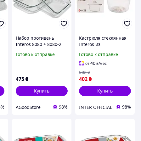
Набор противень
Кастрюля стеклянная
Interos 8080 + 8080-2
Interos из
1,6+2,3л AGoodStore
жаропрочного стекла
Готово к отправке
Готово к отправке
круглая 2.5 л (SJB-
2500MLB)
40
от
₴
/мес
502
₴
475
₴
402
₴
Купить
Купить
8%
98%
98%
AGoodStore
INTER OFFICIAL