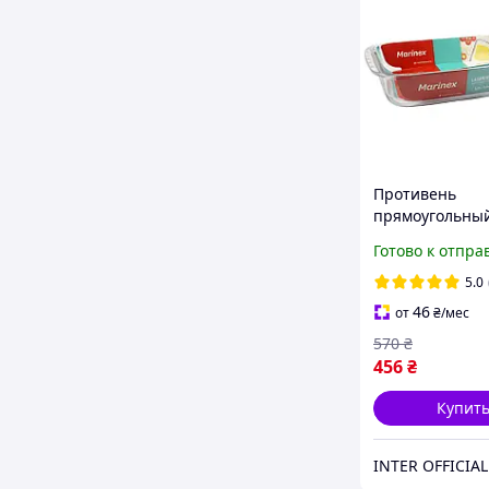
Противень
прямоугольный
из жаропрочно
Готово к отпра
стекла с ручка
(6538)
5.0
46
от
₴
/мес
570
₴
456
₴
Купит
INTER OFFICIAL