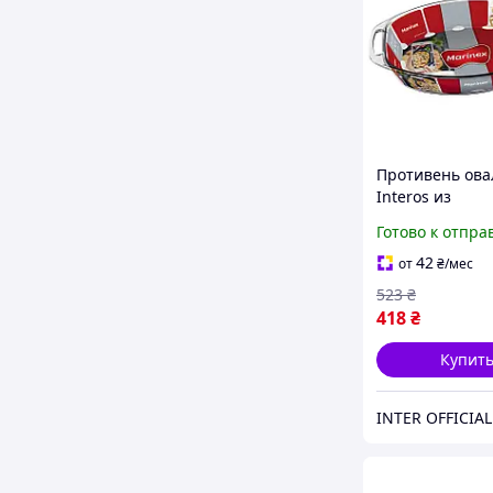
Противень ов
Interos из
жаропрочного 
Готово к отпра
овальный 4,2л 
42
от
₴
/мес
523
₴
418
₴
Купит
INTER OFFICIAL