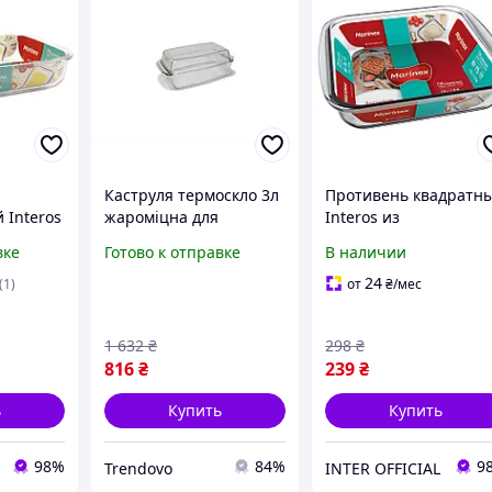
Каструля термоскло 3л
Противень квадратн
 Interos
жароміцна для
Interos из
го
запікання в духовці і
жаропрочного стекла
вке
Готово к отправке
В наличии
ми 5,0л
мікрохвильовці з
квадратный 1,8л (622
кришкою
24
(1)
от
₴
/мес
1 632
₴
298
₴
816
₴
239
₴
ь
Купить
Купить
98%
84%
9
Trendovo
INTER OFFICIAL