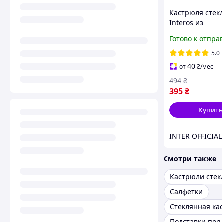
Кастрюля стек
Interos из
жаропрочного 
Готово к отпра
круглая 2.5 л (
5.0
40
от
₴
/мес
494
₴
395
₴
Купит
INTER OFFICIAL
Смотри также
Кастрюли сте
Салфетки
Подставки под