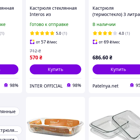
лянная
Кастрюля стеклянная
Кастрюля
Interos из
(термостекло) 3 литра
стекла
жаропрочного стекла
крышкой (8102)
вке
Готово к отправке
В наличии
4214)
круглая 3.0 л (4222)
"INTEROS"
(1)
5.0
(1)
4.0
(1)
57
69
от
₴
/мес
от
₴
/мес
712
₴
570
₴
686
.60
₴
ь
Купить
Купить
98%
98%
9
INTER OFFICIAL
Patelnya.net
клянные
Стеклянная кастрюля для газовой плиты
 чашки