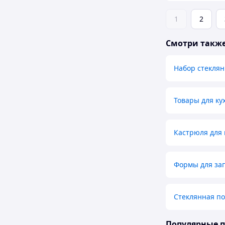
1
2
Смотри такж
Набор стекля
Товары для ку
Кастрюля для
Формы для за
Стеклянная по
Популярные 