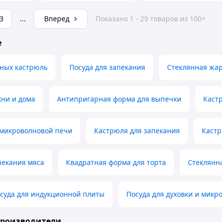
3
...
Вперед
Показано 1 - 29 товаров из 100+
е
нных кастрюль
Посуда для запекания
Стеклянная жа
хни и дома
Антипригарная форма для выпечки
Каст
 микроволновой печи
Кастрюля для запекания
Кастр
пекания мяса
Квадратная форма для торта
Стеклянн
суда для индукционной плиты
Посуда для духовки и микр
производители