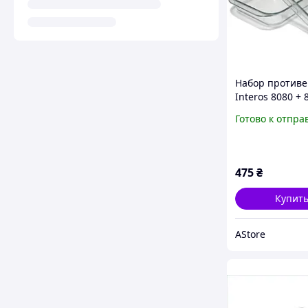
Набор противе
Interos 8080 + 
1,6+2,3л AStore
Готово к отпра
475
₴
Купит
AStore