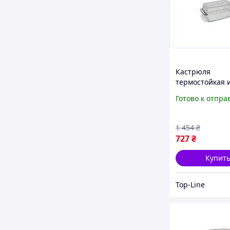
Кастрюля
термостойкая 
жаропрочного 
Готово к отпра
литра с крышк
запекания в ду
микроволновк
1 454
₴
727
₴
Купит
Top-Line