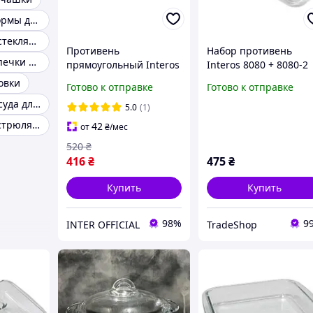
Стеклянные формы для выпечки
Жаропрочная стеклянная посуда для духовки
Противень
Набор противень
Формы для выпечки прямоугольные
прямоугольный Interos
Interos 8080 + 8080-2
из жаропрочного
1,6+2,3л TX_00-
овки
Готово к отправке
Готово к отправке
стекла прямоугольный
00002693
Стеклянная посуда для запекания
4,0л (6822)
5.0
(1)
Стеклянная кастрюля 3 литра
42
от
₴
/мес
520
₴
416
₴
475
₴
Купить
Купить
98%
9
INTER OFFICIAL
TradeShop