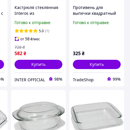
Кастрюля стеклянная
Противень для
 с
Interos из
выпечки квадратный
жаропрочного стекла
Interos 8080 2,3л TX_00-
Готово к отправке
Готово к отправке
прямоугольная 3.0 л
00002692
(8102)
5.0
(1)
58
от
₴
/мес
728
₴
582
₴
325
₴
Купить
Купить
5%
98%
99%
INTER OFFICIAL
TradeShop