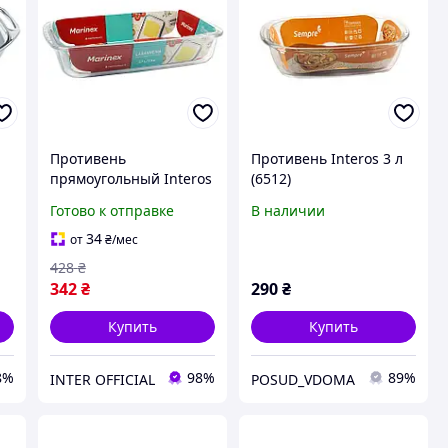
Противень
Противень Interos 3 л
прямоугольный Interos
(6512)
 с
из жаропрочного
Готово к отправке
В наличии
стекла прямоугольный
3,7л (6537)
34
от
₴
/мес
428
₴
342
₴
290
₴
Купить
Купить
8%
98%
89%
INTER OFFICIAL
POSUD_VDOMA