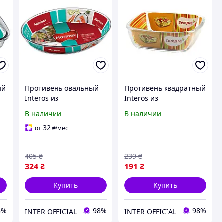
ый
Противень овальный
Противень квадратный
Interos из
Interos из
жаропрочного стекла
жаропрочного стекла
В наличии
В наличии
2)
овальный 3,2л (6662)
квадратный 1,5л (6311)
32
от
₴
/мес
405
₴
239
₴
324
₴
191
₴
Купить
Купить
8%
98%
98%
INTER OFFICIAL
INTER OFFICIAL