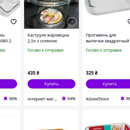
нь
Каструля жароміцна
Противень для
8080-2
2,5л з скляною
выпечки квадратный
кришкою
Interos 8080 2,3л
вке
Готово к отправке
Готово к отправке
AGoodStore
435
₴
325
₴
ь
Купить
Купить
98%
94%
9
інтернет-магазин "Світ посуду"
AGoodStore