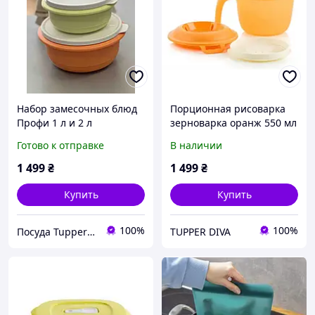
Набор замесочных блюд
Порционная рисоварка
Профи 1 л и 2 л
зерноварка оранж 550 мл
Tupperware
Tupperware Тапервер
Готово к отправке
В наличии
1 499
₴
1 499
₴
Купить
Купить
100%
100%
Посуда Tupperware
TUPPER DIVA