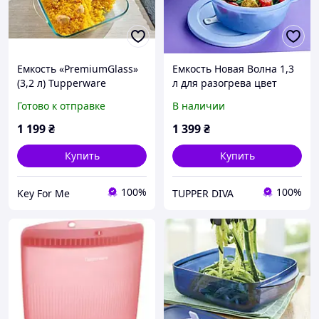
Емкость «PremiumGlass»
Емкость Новая Волна 1,3
(3,2 л) Tupperware
л для разогрева цвет
лавандовый Tupperware
Готово к отправке
В наличии
Тапервер
1 199
₴
1 399
₴
Купить
Купить
100%
100%
Key For Me
TUPPER DIVA