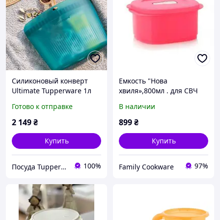
Силиконовый конверт
Емкость "Нова
Ultimate Tupperware 1л
хвиля»,800мл . для СВЧ
Tupperware
Готово к отправке
В наличии
2 149
₴
899
₴
Купить
Купить
100%
97%
Посуда Tupperware
Family Cookware