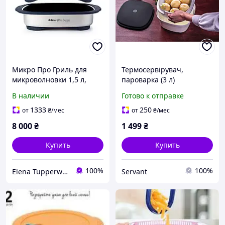
Микро Про Гриль для
Термосервірувач,
микроволновки 1,5 л,
пароварка (3 л)
Tupperware
Tupperware
В наличии
Готово к отправке
1333
250
от
₴
/мес
от
₴
/мес
8 000
₴
1 499
₴
Купить
Купить
100%
100%
Elena Tupperware Odessa
Servant