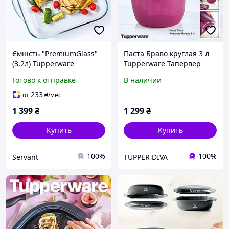
Ємність "PremiumGlass"
Паста Браво круглая 3 л
(3,2л) Tupperware
Tupperware Тапервер
Готово к отправке
В наличии
233
от
₴
/мес
1 399
₴
1 299
₴
Купить
Купить
100%
100%
Servant
TUPPER DIVA