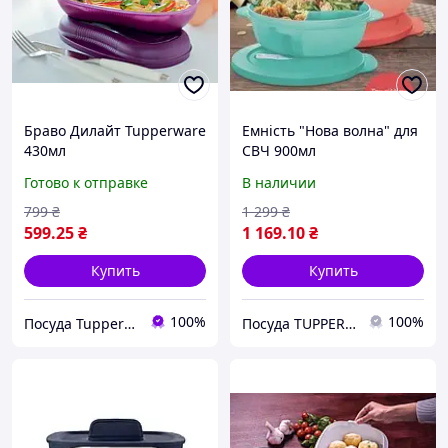
Браво Дилайт Tupperware
Емність "Нова волна" для
430мл
СВЧ 900мл
Готово к отправке
В наличии
799
₴
1 299
₴
599
.25
₴
1 169
.10
₴
Купить
Купить
100%
100%
Посуда Tupperware
Посуда TUPPERWARE