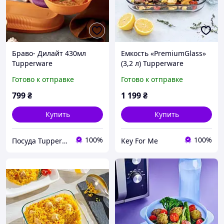
Браво- Дилайт 430мл
Емкость «PremiumGlass»
Tupperware
(3,2 л) Tupperware
Готово к отправке
Готово к отправке
799
₴
1 199
₴
Купить
Купить
100%
100%
Посуда Tupperware
Key For Me