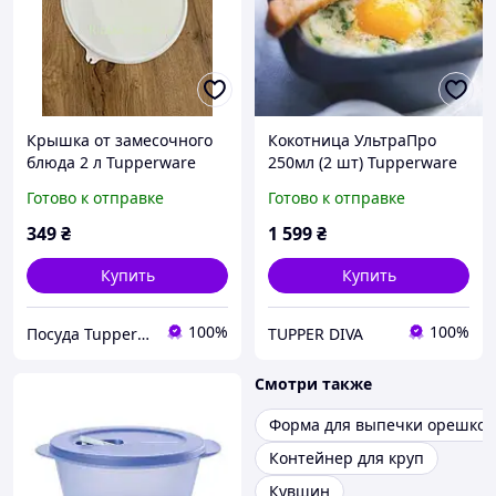
Крышка от замесочного
Кокотница УльтраПро
блюда 2 л Tupperware
250мл (2 шт) Tupperware
Тапервер
Готово к отправке
Готово к отправке
349
₴
1 599
₴
Купить
Купить
100%
100%
Посуда Tupperware
TUPPER DIVA
Смотри также
Форма для выпечки орешков
Контейнер для круп
Кувшин