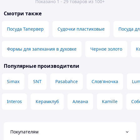
Показано 1 - 29 товаров из 100+
Смотри также
Посуда Тапервер
Судочки пластиковые
Посуда дл
Формы для запекания в духовке
Черное золото
К
Популярные производители
Simax
SNT
Pasabahce
Слов'яночка
Lum
Interos
Керамклуб
Алеана
Kamille
Соб
Покупателям