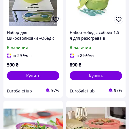
Набор для
Набор «обед с собой» 1,5
микроволновки «Обед с
л для разогрева в
собой» 1.5л Tupperware
микроволновке
В наличии
В наличии
tupperware
59
89
от
₴
/мес
от
₴
/мес
590
₴
890
₴
Купить
Купить
97%
97%
EuroSaleHub
EuroSaleHub