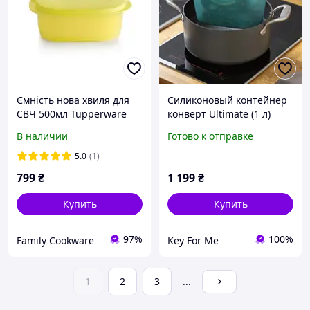
Ємність нова хвиля для
Силиконовый контейнер
СВЧ 500мл Tupperware
конверт Ultimate (1 л)
Tupperware (Оригинал)
В наличии
Готово к отправке
5.0
(1)
799
₴
1 199
₴
Купить
Купить
97%
100%
Family Cookware
Key For Me
1
2
3
...