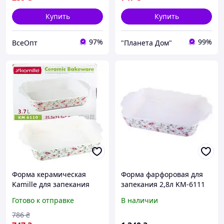
Купить
Купить
97%
99%
ВсеОпт
"Планета Дом"
Форма керамическая
Форма фарфоровая для
Kamille для запекания
запекания 2,8л KM-6111
3.7л KM-6110
Kamille
Готово к отправке
В наличии
786
₴