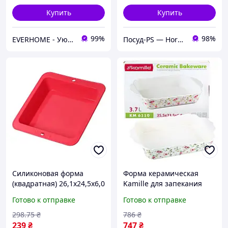
Купить
Купить
99%
98%
EVERHOME - Уют для дома
Посуд-PS — Horeca Посуда Подарки
Силиконовая форма
Форма керамическая
(квадратная) 26,1х24,5х6,0
Kamille для запекания
см. Антипригарное
3.7л KM-6110
Готово к отправке
Готово к отправке
покрытие, для запекания
и замораживания
298
.75
₴
786
₴
239
₴
747
₴