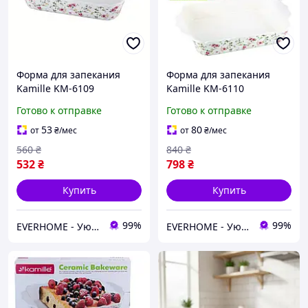
Форма для запекания
Форма для запекания
Kamille KM-6109
Kamille KM-6110
керамическая 1.3 л
керамическая 3.7 л
Готово к отправке
Готово к отправке
прямоугольная белая
прямоугольная белая
30,5×19×6 см
35×23×6,5 см
53
80
от
₴
/мес
от
₴
/мес
560
₴
840
₴
532
₴
798
₴
Купить
Купить
99%
99%
EVERHOME - Уют для дома
EVERHOME - Уют для дома