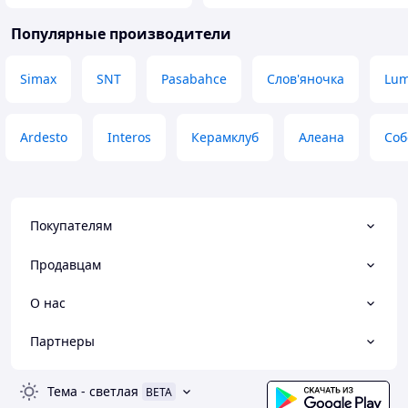
Популярные производители
Simax
SNT
Pasabahce
Слов'яночка
Lum
Ardesto
Interos
Керамклуб
Алеана
Соб
Покупателям
Продавцам
О нас
Партнеры
Тема
-
светлая
BETA