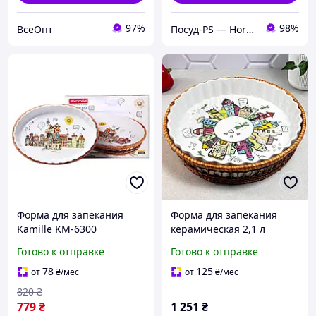
97%
98%
ВсеОпт
Посуд-PS — Horeca Посуда Подарки
Форма для запекания
Форма для запекания
Kamille KM-6300
керамическая 2,1 л
керамическая овальная
круглая с ротанговой
Готово к отправке
Готово к отправке
2.1 л 33×24×4,5 см с
корзинкой
ротанговой корзинкой
78
125
от
₴
/мес
от
₴
/мес
820
₴
779
₴
1 251
₴