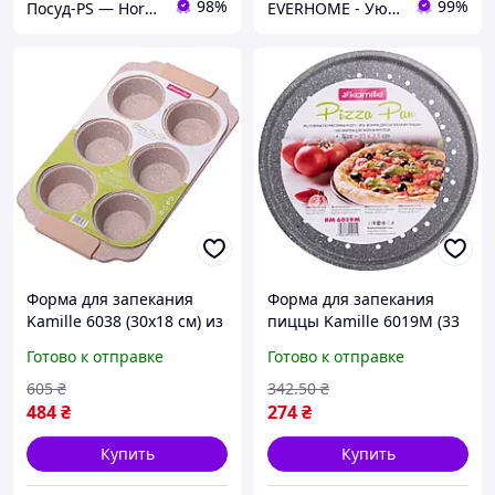
98%
99%
Посуд-PS — Horeca Посуда Подарки
EVERHOME - Уют для дома
Форма для запекания
Форма для запекания
Kamille 6038 (30х18 см) из
пиццы Kamille 6019М (33
углеродной стали,
см) из углеродной стали,
Готово к отправке
Готово к отправке
антипригарное
антипригарное
покрытие, 6 отделений
покрытие, диаметр 330
605
₴
342
.50
₴
мм
484
₴
274
₴
Купить
Купить