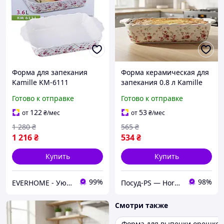
Форма для запекания
Форма керамическая для
Kamille KM-6111
запекания 0.8 л Kamille
керамическая 3.6 л белая
Ситец
Готово к отправке
Готово к отправке
прямоугольная
39,5×26×6,5 см
122
53
от
₴
/мес
от
₴
/мес
1 280
₴
565
₴
1 216
₴
534
₴
Купить
Купить
99%
98%
EVERHOME - Уют для дома
Посуд-PS — Horeca Посуда Подарки
Смотри также
Форма для выпечки орешков