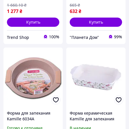
1 660
.10
₴
665
₴
1 277
₴
632
₴
Купить
Купить
100%
99%
Trend Shop
"Планета Дом"
Форма для запекания
Форма керамическая
Kamille 6034А
Kamille для запекания
(28,5х26.5см) из
0,8л KM-6108
Готово к отправке
В наличии