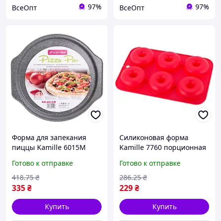
97%
97%
ВсеОпт
ВсеОпт
Форма для запекания
Силиконовая форма
пиццы Kamille 6015М
Kamille 7760 порционная
(35х33,5х2,5 см) из
для пончиков, красный
Готово к отправке
Готово к отправке
углеродной стали,
цвет, упаковка, 6 ячеек,
антипригарная, для
диаметр 75мм
418
.75
₴
286
.25
₴
духовки
335
₴
229
₴
Купить
Купить