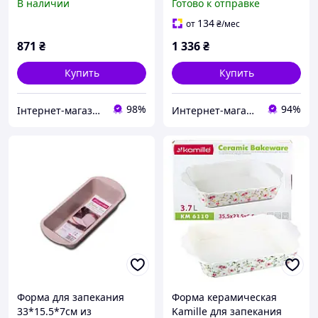
В наличии
Готово к отправке
134
от
₴
/мес
871
₴
1 336
₴
Купить
Купить
98%
94%
Інтернет-магазин Lider Zahid
Интернет-магазин "Lucky Store"
Форма для запекания
Форма керамическая
33*15.5*7см из
Kamille для запекания