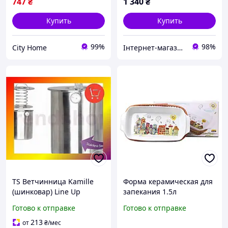
747
₴
1 340
₴
Купить
Купить
99%
98%
City Home
Інтернет-магазин Lider Zahid
TS Ветчинница Kamille
Форма керамическая для
(шинковар) Line Up
запекания 1.5л
Ø14х17см, 2.5л с
(35.5*18*5см)
Готово к отправке
Готово к отправке
термометром TRD-33/1
прямоугольная с
ротанговой корзинкой
213
от
₴
/мес