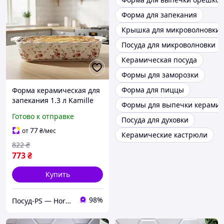
Форма для запекания
Крышка для микроволновки
Посуда для микроволновки
Керамическая посуда
Формы для заморозки
Форма для пиццы
Форма керамическая для
запекания 1.3 л Kamille
Формы для выпечки керамич
Готово к отправке
Посуда для духовки
77
от
₴
/мес
Керамические кастрюли
822
₴
773
₴
Купить
98%
Посуд-PS — Horeca Посуда Подарки