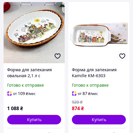
Форма для запекания
Форма для запекания
овальная 2,1 л с
Kamille KM-6303
ротанговой корзиной
керамическая 2.4 л
Готово к отправке
Готово к отправке
Kamille 6300
прямоугольная 41×20×6
см с ротанговой
109
87
от
₴
/мес
от
₴
/мес
корзинкой
920
₴
1 088
₴
874
₴
Купить
Купить