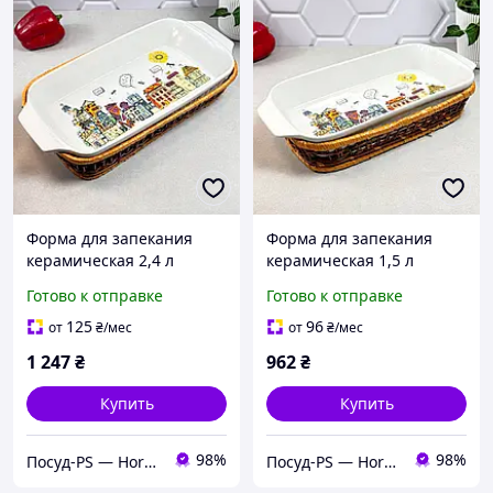
Форма для запекания
Форма для запекания
керамическая 2,4 л
керамическая 1,5 л
прямоугольная с
прямоугольная с
Готово к отправке
Готово к отправке
ротанговой корзинкой
ротанговой корзинкой
Kamille
Kamille
125
96
от
₴
/мес
от
₴
/мес
1 247
₴
962
₴
Купить
Купить
98%
98%
Посуд-PS — Horeca Посуда Подарки
Посуд-PS — Horeca Посуда Подарки