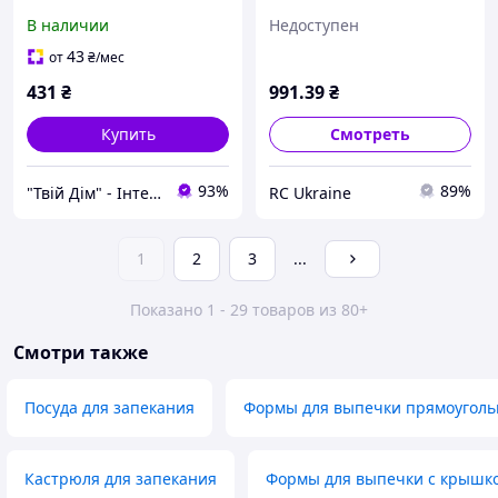
углеродистой стали
3.7л KM-6110
В наличии
Недоступен
6037М ТМKAMILLE
43
от
₴
/мес
431
₴
991
.39
₴
Купить
Смотреть
93%
89%
"Твій Дім" - Інтернет-гіпермаркет
RC Ukraine
1
2
3
...
Показано 1 - 29 товаров из 80+
Смотри также
Посуда для запекания
Формы для выпечки прямоугол
Кастрюля для запекания
Формы для выпечки с крышк