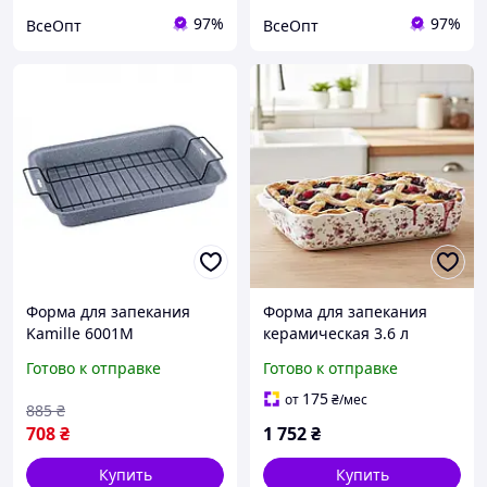
97%
97%
ВсеОпт
ВсеОпт
Форма для запекания
Форма для запекания
Kamille 6001М
керамическая 3.6 л
(37,5х26х5,5см) из
39.5×26 см белая
Готово к отправке
Готово к отправке
углеродной стали с
решеткой для гриля
175
от
₴
/мес
885
₴
708
₴
1 752
₴
Купить
Купить