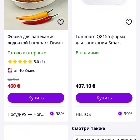
Форма для запекания
Luminarc Q8155 форма
лодочкой Luminarc Diwali
для запекания Smart
Carine 38*23 cm (N3486)
Cuisine Wavy 340*255мм
Готово к отправке
В наличии
прямоугольная
5.0
(1)
46
от
₴
/мес
634
₴
460
₴
407
.10
₴
Купить
Купить
98%
99%
Посуд-PS — Horeca Посуда Подарки
HELIOS
Смотри также
Форма для выпечки орешков