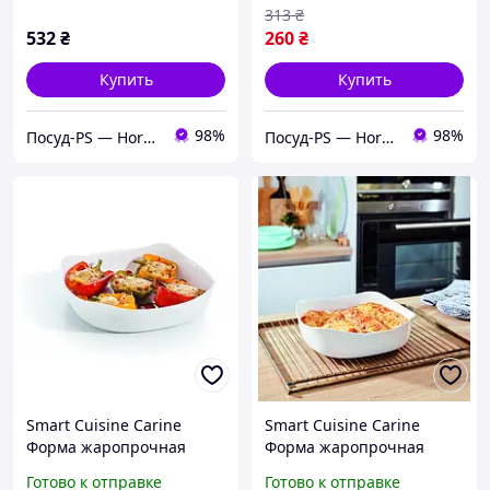
313
₴
532
₴
260
₴
Купить
Купить
98%
98%
Посуд-PS — Horeca Посуда Подарки
Посуд-PS — Horeca Посуда Подарки
Smart Cuisine Carine
Smart Cuisine Carine
Форма жаропрочная
Форма жаропрочная
20*20 см Luminarc P4025
26*26 см Luminarc P4026
Готово к отправке
Готово к отправке