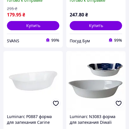
Готово к отправке
Готово к отправке
295
₴
179
.95
₴
247
.80
₴
Купить
Купить
99%
99%
SVANS
Посуд Бум
Luminarc P0887 форма
Luminarc N3083 форма
для запекания Carine
для запекания Diwali
210х130мм овальная
Carine 20х32см овальная