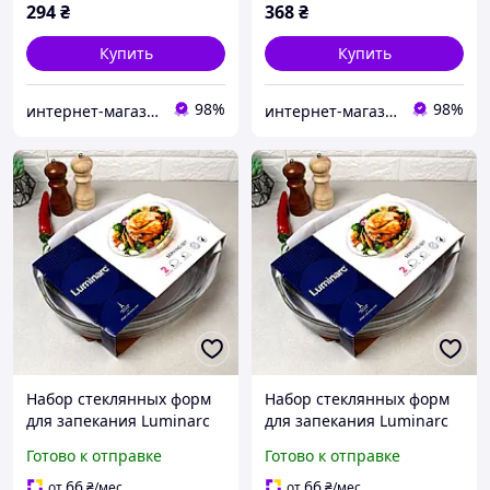
294
₴
368
₴
Купить
Купить
98%
98%
интернет-магазин "Деко"
интернет-магазин "Деко"
Набор стеклянных форм
Набор стеклянных форм
для запекания Luminarc
для запекания Luminarc
"Sabot" 3,8 л + 1.5 л
"Sabot" 3,8 л + 1.5 л
Готово к отправке
Готово к отправке
66
66
от
₴
/мес
от
₴
/мес