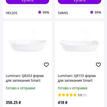
Купить
Купить
99%
99%
HELIOS
SVANS
Luminarc Q8203 форма
Luminarc Q8155 форма
для запекания Smart
для запекания Smart
Cuisine Wavy 320*200мм
Cuisine Wavy 340*255мм
Готово к отправке
Готово к отправке
овал
прямоугольная
5.0
(1)
358
.25
₴
418
₴