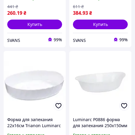
441
₴
611
₴
260
.19
₴
384
.93
₴
Купить
Купить
99%
99%
SVANS
SVANS
Форма для запекания
Luminarc P0886 форма
22х16см Trianon Luminarc
для запекания 250х150мм
P4017
овальная