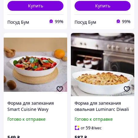
Купить
Купить
99%
99%
Посуд Бум
Посуд Бум
Форма для запекания
Форма для запекания
Smart Cuisine Wavy
овальная Luminarc Diwali
320х200 мм Luminarc
Carine 320*200 мм
Готово к отправке
Готово к отправке
Q8203 овальная
(N3083)
59
от
₴
/мес
549
₴
587
₴