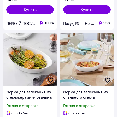
Купить
Купить
100%
98%
ПЕРВЫЙ ПОСУДНЫЙ интернет магазин
Посуд-PS — Horeca Посуда Подарки
Форма для запекания из
Форма для запекания из
стеклокерамики овальная
опального стекла
Luminarc Diwali Carine
Luminarc Diwali Carine
Готово к отправке
Готово к отправке
29*17 cm (N3567)
21*13 см (P0887)
53
26
от
₴
/мес
от
₴
/мес