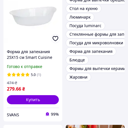
Стол на кухню
Люминарк
Посуда luminarc
Стеклянные формы для запе
Посуда для микроволновки
Форма для запекания
Форма для запекания
25X15 см Smart Сuisine
Блюдце
Luminarc P0886
Готово к отправке
Формы для выпечки керамич
5.0
(1)
Жаровни
474
₴
279
.66
₴
Купить
99%
SVANS