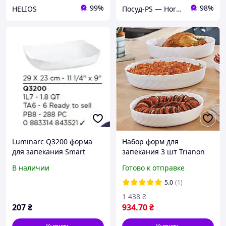
99%
98%
HELIOS
Посуд-PS — Horeca Посуда Подарки
Luminarc Q3200 форма
Набор форм для
для запекания Smart
запекания 3 шт Trianon
Cuisine Trianon
Luminarc P7773
В наличии
Готово к отправке
290*230мм
прямоугольная
5.0
(1)
1 438
₴
207
₴
934
.70
₴