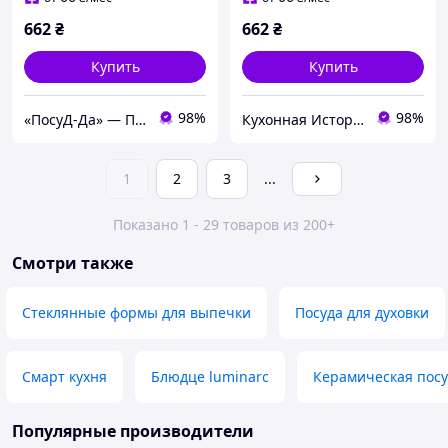
662
₴
662
₴
Купить
Купить
98%
98%
«ПосуД-Да» — Посуда, Подарки, Товары для дома
Кухонная История - товары для кухни и дома
1
2
3
...
Показано 1 - 29 товаров из 200+
Смотри также
Стеклянные формы для выпечки
Посуда для духовки
Смарт кухня
Блюдце luminarc
Керамическая посу
Популярные производители