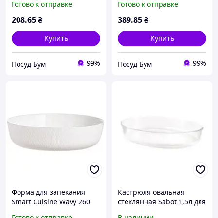
Готово к отправке
Готово к отправке
208
.65
₴
389
.85
₴
Купить
Купить
99%
99%
Посуд Бум
Посуд Бум
Форма для запекания
Кастрюля овальная
Smart Cuisine Wavy 260
стеклянная Sabot 1,5л для
мм Luminarc Q8164
запекания
Готово к отправке
В наличии