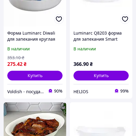
Форма Luminarc Diwali
Luminarc Q8203 форма
для запекания круглая
для запекания Smart
220 мм (N3273)
Cuisine Wavy 320*200мм
В наличии
В наличии
овал
353
.10
₴
275
.42
₴
366
.90
₴
Купить
Купить
90%
99%
Voldish - посуда оптом и в розницу
HELIOS