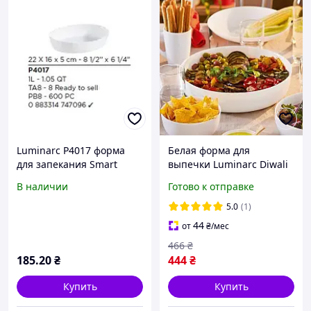
Luminarc P4017 форма
Белая форма для
для запекания Smart
выпечки Luminarc Diwali
Cuisine Trianon
26 см (N6416)
В наличии
Готово к отправке
220*160мм овал
5.0
(1)
44
от
₴
/мес
466
₴
185
.20
₴
444
₴
Купить
Купить