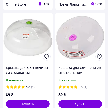
97%
98%
Online Store
Повна Лавка: модно и комфортно по доступной цене
Крышка для СВЧ печи 25
Крышка для СВЧ печи 25
см с клапаном
см с клапаном
В наличии
В наличии
5.0
(1)
5.0
(1)
89
₴
89
₴
Купить
Купить