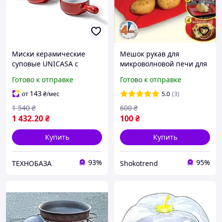
Миски керамические
Мешок рукав для
суповые UNICASA с
микроволновой печи для
ручками 400 мл, красные,
быстрого запекания
Готово к отправке
Готово к отправке
4 шт.
картофеля в
микроволновке
143
от
₴
/мес
5.0
(3)
1 540
₴
600
₴
1 432
.20
₴
100
₴
Купить
Купить
93%
95%
ТЕХНОБАЗА
Shokotrend