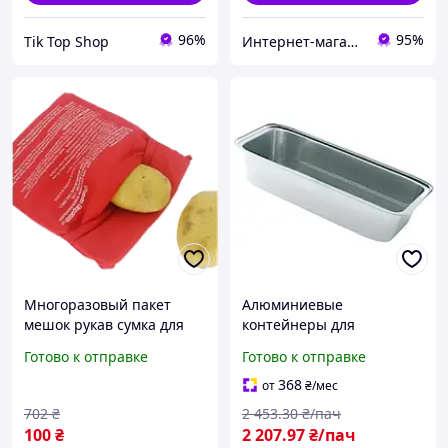
96%
95%
Tik Top Shop
Интернет-магазин "Dianora-Style"
Многоразовый пакет
Алюминиевые
мешок рукав сумка для
контейнеры для
запекания в
микроволновки R60G
Готово к отправке
Готово к отправке
микроволновой печи
(800мл)(100 шт.уп)
картошки, овощей,
(225x87х50 мм)
368
от
₴
/мес
кукурузы, батата
контейнеры из фольги
702
₴
2 453
.30
₴/пач
для еды
100
₴
2 207
.97
₴/пач