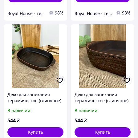
98%
98%
Royal House - текстиль твого дому
Royal House - текстиль твого дому
Деко для запекания
Деко для запекания
керамическое (глиняное)
керамическое (глиняное)
резное Декор
резное Колосок
В наличии
В наличии
544
₴
544
₴
Купить
Купить