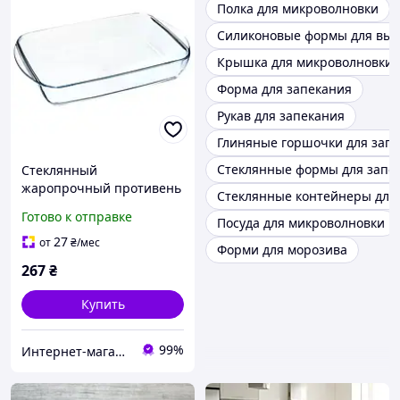
Полка для микроволновки
Силиконовые формы для вы
Крышка для микроволновки
Форма для запекания
Рукав для запекания
Глиняные горшочки для зап
Стеклянные формы для запе
Стеклянный
жаропрочный противень
Стеклянные контейнеры для
деко для выпечки в
Готово к отправке
Посуда для микроволновки
духовке
34,5*21/30,5*20cm 2,5 л
27
от
₴
/мес
Форми для морозива
ВТОРОЙ СОРТ
267
₴
Купить
99%
Интернет-магазин "Вилка"