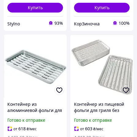
Купить
Купить
93%
100%
Stylno
КорЗиночка
Контейнер из
Контейнер из пищевой
алюминиевой фольги для
фольги для гриля без
гриля с отверстиями
отверстий X20G (1550мл)
Готово к отправке
Готово к отправке
X20G (1550мл)(100 шт.уп)
(100 шт.уп)(344x227х24
(344x227х24 мм)
мм)
618
603
от
₴
/мес
от
₴
/мес