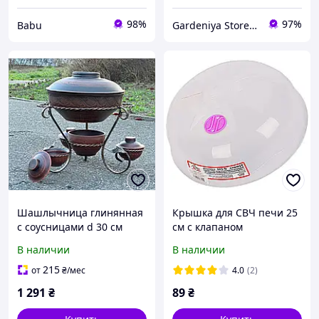
98%
97%
Babu
Gardeniya Store - с заботой о вашем уюте!
Шашлычница глинянная
Крышка для СВЧ печи 25
с соусницами d 30 см
см с клапаном
В наличии
В наличии
215
от
₴
/мес
4.0
(2)
1 291
₴
89
₴