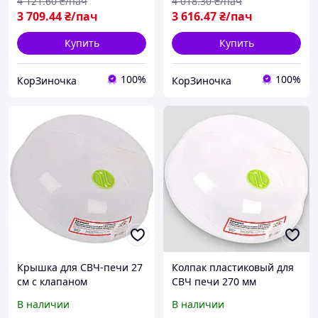
4 121
.60
₴/пач
4 018
.30
₴/пач
3 709
.44
₴/пач
3 616
.47
₴/пач
Купить
Купить
100%
100%
КорЗиночка
КорЗиночка
Крышка для СВЧ-печи 27
Колпак пластиковый для
см с клапаном
СВЧ печи 270 мм
В наличии
В наличии