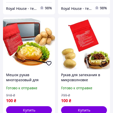
98%
98%
Royal House - текстиль твого дому
Royal House - текстиль твого дому
Мешок рукав
Рукав для запекания в
многоразовый для
микроволновке
микроволновки для
картошки, кукурузы,
Готово к отправке
Готово к отправке
быстрого запекания
батата, овощей.
овощей, картошки,
Многоразовый мешок для
918
₴
799
₴
кукурузы, батата
быстрого запека
100
₴
100
₴
Купить
Купить