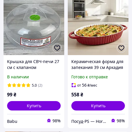
Крышка для СВЧ-печи 27
Керамическая форма для
см с клапаном
запекания 39 см Аркадия
В наличии
Готово к отправке
56
5.0
(2)
от
₴
/мес
99
₴
558
₴
Купить
Купить
98%
98%
Babu
Посуд-PS — Horeca Посуда Подарки