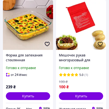
Форма для запекания
Мешочек рукав
стеклянная
многоразовый для
прямоугольная 1,8 л
быстрого запекания
Готово к отправке
Готово к отправке
Diamonds
картошки в
микроволновке. Пакеты
24
от
₴
/мес
5.0
(1)
для запекания кукурузы
199
₴
239
₴
100
₴
Купить
Купить
98%
99%
Посуд-PS — Horeca Посуда Подарки
Интернет магазин GoGoShop