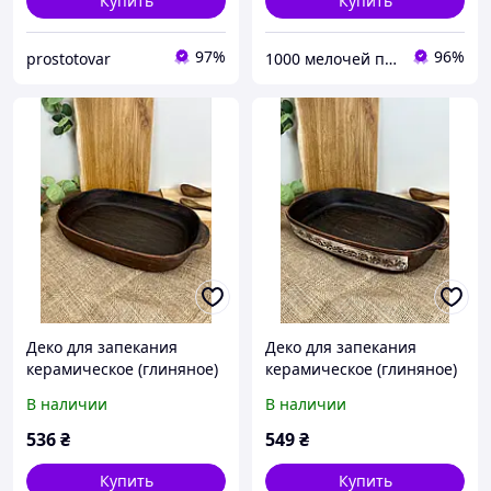
Купить
Купить
97%
96%
prostotovar
1000 мелочей по низким ценам
Деко для запекания
Деко для запекания
керамическое (глиняное)
керамическое (глиняное)
Гладкое
резное Ангоб
В наличии
В наличии
536
₴
549
₴
Купить
Купить