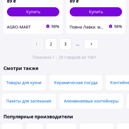
89
₴
89
₴
Купить
Купить
98%
98%
AGRO-MART
Повна Лавка: модно и комфортно по доступной цене
1
2
3
...
Показано 1 - 29 товаров из 100+
Смотри также
Товары для кухни
Керамическая посуда
Контейн
Пакеты для запекания
Алюминиевые контейнеры
Популярные производители