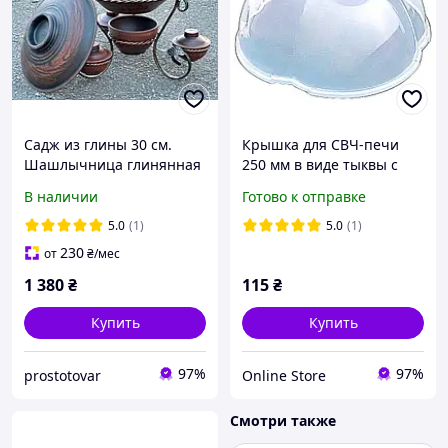
Садж из глины 30 см.
Крышка для СВЧ-печи
Шашлычница глинянная
250 мм в виде тыквы с
с соусницами
клапаном
В наличии
Готово к отправке
5.0
(1)
5.0
(1)
230
от
₴
/мес
1 380
₴
115
₴
Купить
Купить
97%
97%
prostotovar
Online Store
Смотри также