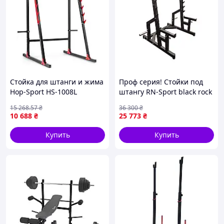
Стойка для штанги и жима
Проф серия! Стойки под
Hop-Sport HS-1008L
штангу RN-Sport black rock
15 268
.57
₴
36 300
₴
10 688
₴
25 773
₴
Купить
Купить