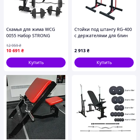
Скамья для жима WCG
Стойки под штангу RG-400
0055 Набор STRONG
с держателями для блин
штанга 128 КГ
12 959
₴
10 691
₴
2 913
₴
Купить
Купить