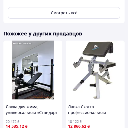
Смотреть всё
Больше товаров Вы можете найти на нашем
Похожее у других продавцов
сайте: https://planetsport.com.ua
Доставка по всей Украине!
Отправляем без предоплат!
Лавка для жима,
Лавка Скотта
универсальная «Стандарт
профессиональная
Олимпийский»
регулируемая Zelart ALTAS
20 472
₴
18 122
₴
FITNESS AF4009
14 535
.12
₴
12 866
.62
₴