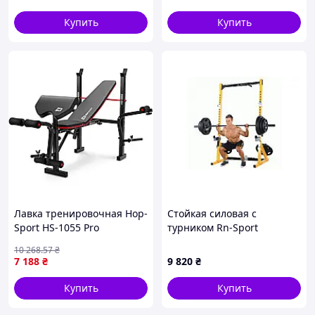
Купить
Купить
Лавка тренировочная Hop-
Стойкая силовая с
Sport HS-1055 Pro
турником Rn-Sport
Powertec
10 268
.57
₴
7 188
₴
9 820
₴
Купить
Купить