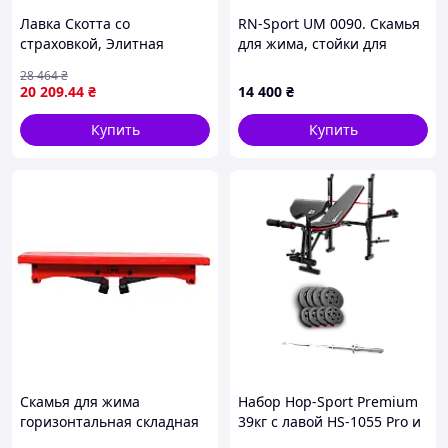
Лавка Скотта со
RN-Sport UM 0090. Скамья
страховкой, Элитная
для жима, стойки для
Серия
приседаний + 75 кг дисков
28 464
₴
и 4 грифа
20 209
.44
₴
14 400
₴
Купить
Купить
Скамья для жима
Набор Hop-Sport Premium
горизонтальная складная
39кг с лавой HS-1055 Pro и
Red
штангой