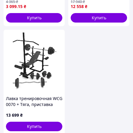
4 365
₴
17 940
₴
3 099
.15
₴
12 558
₴
Купить
Купить
Лавка тренировочная WCG
0070 + Тяга, приставка
Скотта Набор HARD штанга
13 699
₴
148 КГ
Купить