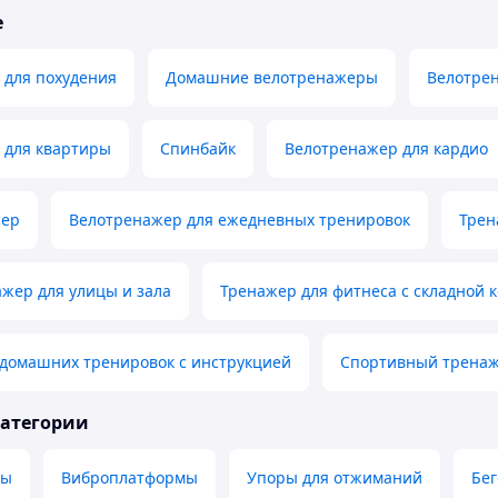
е
 для похудения
Домашние велотренажеры
Велотрен
 для квартиры
Спинбайк
Велотренажер для кардио
жер
Велотренажер для ежедневных тренировок
Трен
жер для улицы и зала
Тренажер для фитнеса с складной 
 домашних тренировок с инструкцией
Спортивный тренаж
категории
ры
Виброплатформы
Упоры для отжиманий
Бе