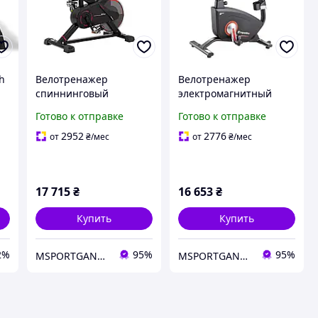
gh
Велотренажер
Велотренажер
спиннинговый
электромагнитный
механический
inSPORTline Delavan UB
Готово к отправке
Готово к отправке
ов
inSPORTline Alfan
с 16 уровнями
тренажер для дома с
сопротивления
2952
2776
от
₴
/мес
от
₴
/мес
регулировкой
тренажер для дома.
сопротивления и
пульсометром
17 715
₴
16 653
₴
Купить
Купить
2%
95%
95%
MSPORTGANTELI - інтернет магазин спортивних товарів
MSPORTGANTELI - інтернет магазин спортивних товарів