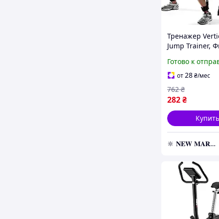
Тренажер Verti
Jump Trainer, 
тренажер для 
Готово к отпра
Эспандер для 
28
от
₴
/мес
762
₴
282
₴
Купит
🔆 𝐍𝐄𝐖 𝐌𝐀𝐑𝐊𝐄𝐓 🔆 – Продукция премиум-класса от официального представителя!