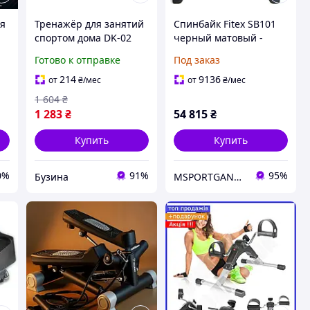
ля
Тренажёр для занятий
Спинбайк Fitex SB101
спортом дома DK-02
черный матовый -
,
buzyna
тренажер для кардио-
Готово к отправке
Под заказ
тренировок дома,
регулируемая нагрузка
214
9136
от
₴
/мес
от
₴
/мес
1 604
₴
1 283
₴
54 815
₴
Купить
Купить
0%
91%
95%
Бузина
MSPORTGANTELI - інтернет магазин спортивних товарів