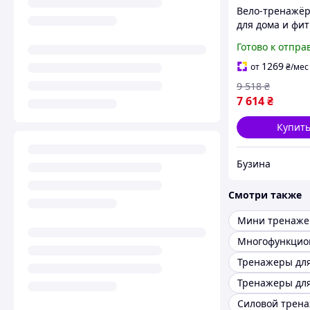
Вело-тренажёр
для дома и фит
центров buzyn
Готово к отпра
1269
от
₴
/мес
9 518
₴
7 614
₴
Купит
Бузина
Смотри также
Тренажеры для
Тренажеры дл