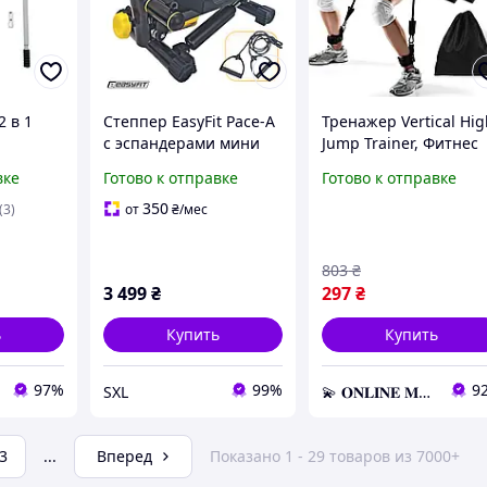
2 в 1
Степпер EasyFit Pace-A
Тренажер Vertical Hi
с эспандерами мини
Jump Trainer, Фитнес
й
тренажер для дома с
тренажер для дома,
вке
Готово к отправке
Готово к отправке
жер для
прямым шагом
Эспандер для прыжк
иваний
гидравлический
350
(3)
от
₴
/мес
регулируемый до 100
кг
803
₴
3 499
₴
297
₴
ь
Купить
Купить
97%
99%
9
SXL
💫 𝐎𝐍𝐋𝐈𝐍𝐄 𝐌𝐀𝐑𝐊𝐄𝐓 💫 – Актуальные товары по самым выгодным ценам!
3
...
Вперед
Показано 1 - 29 товаров из 7000+