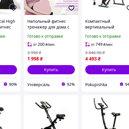
cal High
Напольный фитнес
Компактный
Фитнес
тренажер для дома с
вертикальный
дома,
максимальным весом
тренажер для дома и
вке
Готово к отправке
Готово к отправке
прыжков
до 100 кг и
офиса - универсальн
регулируемой
спортивный степпер
200
749
от
₴
/мес
от
₴
/мес
погрузкой
XY-167
3 996
₴
5 840
.90
₴
1 998
₴
4 493
₴
ь
Купить
Купить
90%
92%
9
Універсаль
Pokupishka