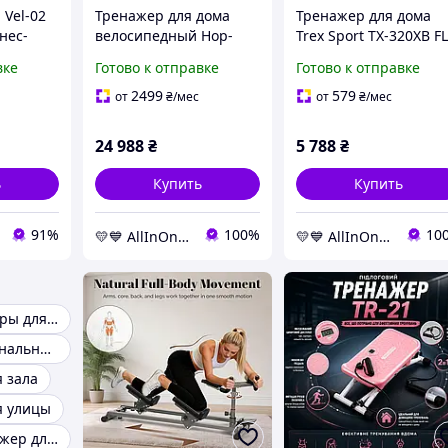
 Vel-02
Тренажер для дома
Тренажер для дома
нес-
велосипедный Hop-
Trex Sport TX-320XB FL
a
Sport HS-120H Argo
черный AllInOne -
вке
Готово к отправке
Готово к отправке
черный AllInOne -
market-without-queue
market-without-queues-
2499
579
от
₴
/мес
от
₴
/мес
24 988
₴
5 788
₴
ь
Купить
Купить
91%
100%
10
💛💙 AllInOne - находи все необходимое в одном магазине!
💛💙 AllInOne - находи все необходимое в одном магазине!
Мини тренажеры для дома
Многофункциональные тренажеры для дома
 зала
я улицы
Силовой тренажер для дома