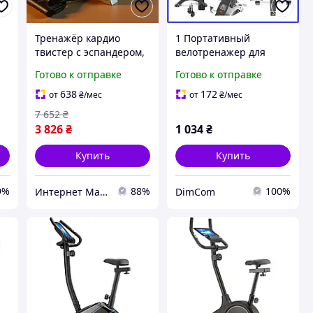
Тренажёр кардио
1 Портативный
твистер с эспандером,
велотренажер для
я
Кардио тренировка на
реабилитации
Готово к отправке
Готово к отправке
степпере, Тренажер
premium Trizand
для дома степпер,
педальный тренажер
638
172
от
₴
/мес
от
₴
/мес
Степпер твистер
для дома фитнес
7 652
₴
поворотный, MTS
велосипед + Подарок
3 826
₴
1 034
₴
Купить
Купить
9%
88%
100%
Интернет Магазин "StepShop"
DimCom