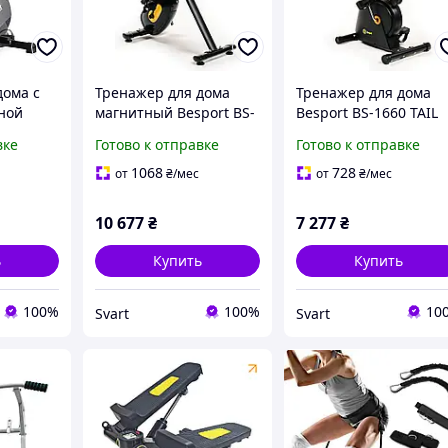
дома с
Тренажер для дома
Тренажер для дома
ной
магнитный Besport BS-
Besport BS-1660 TAIL
зки York
1560 XRAY двухцветный
магнитный черно-
вке
Готово к отправке
Готово к отправке
art/ -
черно-желтый /Svart/ -
желтый для
ts-for-
stunning-products-for-
кардиотренировок
1068
728
от
₴
/мес
от
₴
/мес
life-
/Svart/ -stunning-
products-for-life-
10 677
₴
7 277
₴
ь
Купить
Купить
100%
100%
10
Svart
Svart