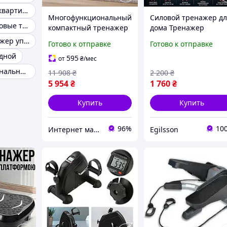
Тренажер для квартиры
Многофункциональный
Силовой тренажер д
Домашние силовые тренажеры
компактный тренажер
дома Тренажер
для дома для занятия
напольный TR21 2 в 1
Силовой тренажер упражнения
Готово к отправке
Готово к отправке
спортом Эффективные
Кардио тренажеры
дной
домашние тренажеры
Эспандеры Тренажер
595
от
₴
/мес
кардио
для ходьбы, Мини-
Многофункциональный силовой тренажер для дома
11 908
₴
2 200
₴
степперы
5 954
₴
1 760
₴
Купить
Купить
96%
10
Интернет магазин «Tehnos» 🛒 Лучшие цены! 💯 Быстрая отправка! 🚀
Egilsson