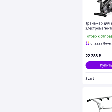
Тренажер для 
электромагнит
системой нагру
Готово к отпра
Fitness C415 /Sv
stunning-produc
2229
от
₴
/мес
life-
22 288
₴
Купит
Svart