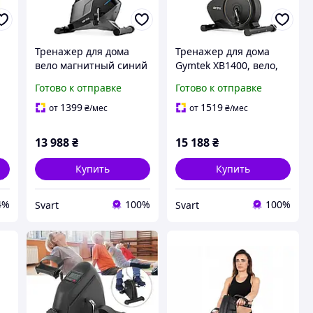
Тренажер для дома
Тренажер для дома
вело магнитный синий
Gymtek XB1400, вело,
Gymtek XB1200 /Svart/ -
магнитная система, в
Готово к отправке
Готово к отправке
ый
stunning-products-for-
золотом дизайне
life-
/Svart/ -stunning-
1399
1519
от
₴
/мес
от
₴
/мес
products-for-life-
13 988
₴
15 188
₴
Купить
Купить
4%
100%
100%
Svart
Svart