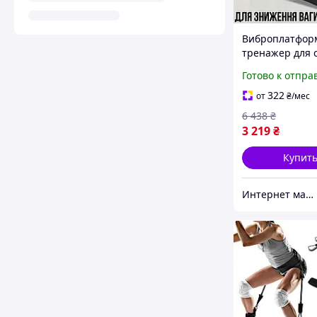
Виброплатфор
тренажер для 
дома с эспанд
Готово к отпра
профессионал
напольная До
322
от
₴
/мес
тренажеры м
6 438
₴
3 219
₴
Купит
Интернет магазин "Select Store" 🛒 Только качественные товары по лучшим ценам ✅