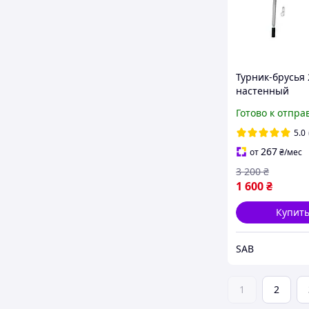
Турник-брусья 
настенный
универсальны
Готово к отпра
(белый), трена
дома и подтяг
5.0
267
от
₴
/мес
3 200
₴
1 600
₴
Купит
SAB
1
2