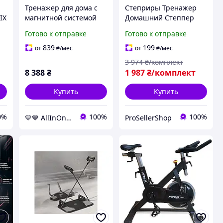
Тренажер для дома с
Степриры Тренажер
IX
магнитной системой
Домашний Степпер
нагрузки Trex Sport TX-
для дома Фитнес
Готово к отправке
Готово к отправке
s-
350MB RIZE синий
Гидравлический
AllInOne -market-
степпер Шаговый
839
199
от
₴
/мес
от
₴
/мес
without-queues-
тренажер кардио с
3 974
₴/комплект
нынешнюю
8 388
₴
1 987
₴/комплект
Купить
Купить
0%
100%
100%
💛💙 AllInOne - находи все необходимое в одном магазине!
ProSellerShop