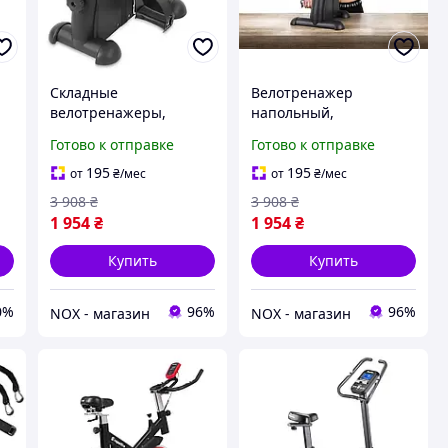
Складные
Велотренажер
велотренажеры,
напольный,
Велосипед тренажер
Велотренажер для
Готово к отправке
Готово к отправке
для дома (2в1, С
реабилитации (2в1, С
дисплеем), Тренажер
дисплеем), Тренажер
195
195
от
₴
/мес
от
₴
/мес
для ног для пожилых,
для дома, NOX
3 908
₴
3 908
₴
NOX
1 954
₴
1 954
₴
Купить
Купить
0%
96%
96%
NOX - магазин
NOX - магазин