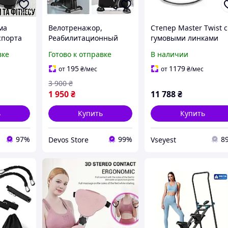
ма
Велотренажор,
Степер Master Twist с
спорта
Реабилитационный
гумовыми линками
ерами
тренажер с
черный тренажер дл
вке
Готово к отправке
В наличии
ьная
встроенным
дома
машние
компьютером (2в1, С
195
1179
от
₴
/мес
от
₴
/мес
ышц
дисплеем), Тренажер
3 900
₴
для дома, DVS
1 950
₴
11 788
₴
ь
Купить
Купить
97%
99%
8
Devos Store
Vseyest