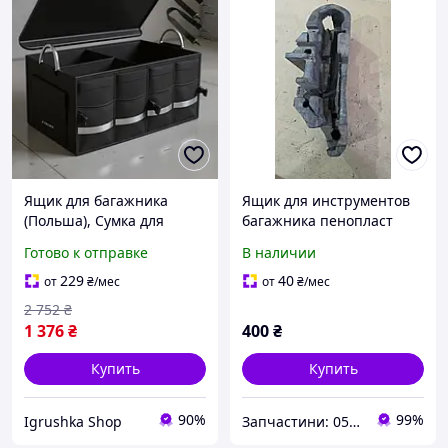
Ящик для багажника
Ящик для инструментов
(Польша), Сумка для
багажника пенопласт
ключей в авто, Сумка
8200153954 Renault
Готово к отправке
В наличии
органайзер корзина для
Megane II 2002-2006 1.4
авто, RYH
бензин хэтчбек
229
40
от
₴
/мес
от
₴
/мес
2 752
₴
1 376
₴
400
₴
Купить
Купить
90%
99%
Igrushka Shop
Запчастини: 0505243073 та обладнання: 0669705589