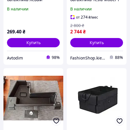
пенопласт 84976JH10A
149260600C оригинал Б.У.
В наличии
В наличии
Nissan X-Trail T31 Diesel
2007-2014
274
от
₴
/мес
2 800
₴
269
.40
₴
2 744
₴
Купить
Купить
98%
88%
Avtodim
FashionShop.kiev.ua - Материалы для красоты