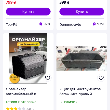
799
₴
399
₴
Купить
Купить
97%
93%
Top-Fit
Dominic-avto
Органайзер
Ящик для инструментов
автомобильный в
багажника правый
багажник авто сумка для
пенопласт 84975JH10A
Готово к отправке
В наличии
автомобиля саквояж в
Nissan X-Trail T31 Diesel
машину ящик для
2007-2014
3.0
(2)