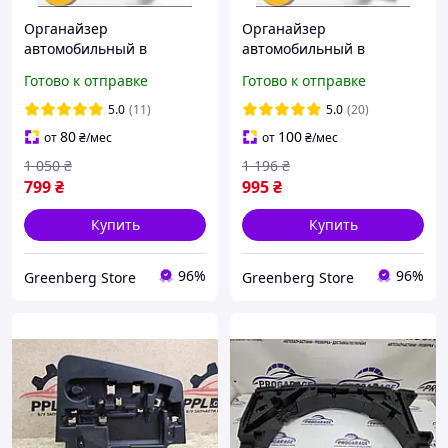
Органайзер
Органайзер
автомобильный в
автомобильный в
багажник авто сумка для
багажник авто сумка для
Готово к отправке
Готово к отправке
автомобиля саквояж в
автомобиля саквояж в
машину ящик для
машину ящик для
5.0
(11)
5.0
(20)
багажника размер М
багажника размер L
80
100
от
₴
/мес
от
₴
/мес
1 050
₴
1 196
₴
799
₴
995
₴
Купить
Купить
96%
96%
Greenberg Store
Greenberg Store