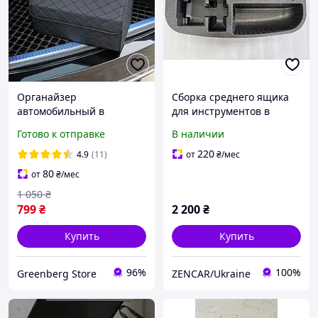
Органайзер
Сборка среднего ящика
автомобильный в
для инструментов в
багажник авто сумка для
багажнике BYD Sea Lion
Готово к отправке
В наличии
автомобиля саквояж в
07 (UKEA 5608050)
машину ящик для
220
4.9
(11)
от
₴
/мес
багажника 40х30х30см
80
от
₴
/мес
1 050
₴
799
₴
2 200
₴
Купить
Купить
96%
100%
Greenberg Store
ZENCAR/Ukraine