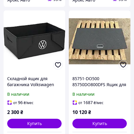
Складной ящик для
85751-DO500
багажника Volkswagen
85750DO800DFS Ящик для
7T0061109A
инструментов в багажник
В наличии
В наличии
Kia Ev9 2023-
96
1687
от
₴
/мес
от
₴
/мес
2 300
₴
10 120
₴
Купить
Купить