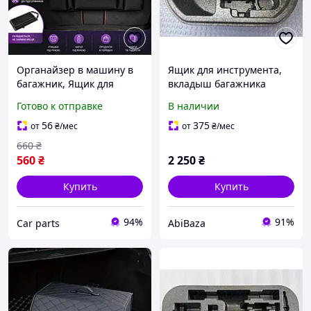
Органайзер в машину в
Ящик для инструмента,
багажник, Ящик для
вкладыш багажника
хранения в багажник
(пенопласт) для Hyundai
Готово к отправке
В наличии
Автомобильный ящик,
Kona Electric 2020 91675-
черный
K4021 / 09149-K4000
56
375
от
₴
/мес
от
₴
/мес
660
₴
560
₴
2 250
₴
Купить
Купить
94%
91%
Сar parts
AbiBaza