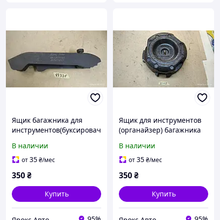
Ящик багажника для
Ящик для инструментов
инструментов(буксировач
(органайзер) багажника
ного крюка) Volkswagen
Subaru Forester SH (2008-
В наличии
В наличии
Transporter
2013) 000080498
T5,Multivan(2003-2015)
35
35
от
₴
/мес
от
₴
/мес
000083376
350
₴
350
₴
Купить
Купить
95%
95%
Ярокс Авто
Ярокс Авто