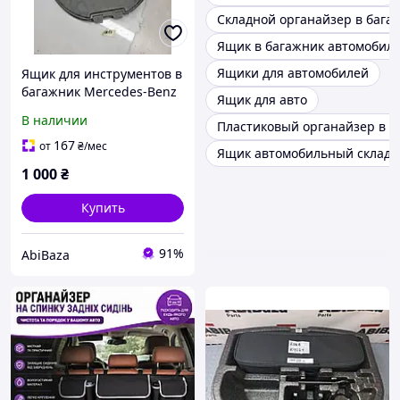
Складной органайзер в бага
Ящик в багажник автомобил
Ящики для автомобилей
Ящик для инструментов в
багажник Mercedes-Benz
Ящик для авто
W140 1408900111 /ПЛ17/
В наличии
Пластиковый органайзер в б
167
от
₴
/мес
Ящик автомобильный складн
1 000
₴
Купить
91%
AbiBaza