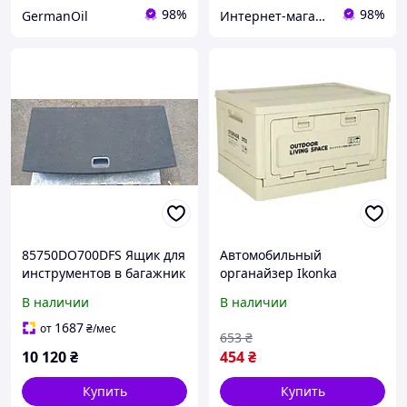
98%
98%
GermanOil
Интернет-магазин автозапчастей ВсеАвто
85750DO700DFS Ящик для
Автомобильный
инструментов в багажник
органайзер Ikonka
Kia Ev9 2023-
складная коробка для
В наличии
В наличии
багажника 25 л серая
(5903039763111)
1687
от
₴
/мес
653
₴
10 120
₴
454
₴
Купить
Купить