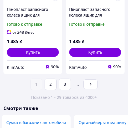
Пінопласт запасного
Пінопласт запасного
колеса ящик для
колеса ящик для
інструменту вкладиш
інструменту вкладиш
Готово к отправке
Готово к отправке
багажника Toyota Auris
багажника Toyota Auris
E180 2 (2012-2018) 64777-
E180 2 (2012-2018) 64777-
248
от
₴
/мес
02170 універсал
02240 хетчбек
1 485
₴
1 485
₴
Купить
Купить
90%
90%
KlimAuto
KlimAuto
1
2
3
...
Показано 1 - 29 товаров из 4000+
Смотри также
Сумка в багажник автомобиля
Органайзеры в машину