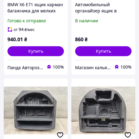
BMW X6 E71 ящик карман
Автомобильный
багажника для мелких
органайзер ящик в
вещей левый
багажник 53×38×26 см
Готово к отправке
В наличии
Elegant Maxi
94
от
₴
/мес
940
.01
₴
860
₴
Купить
Купить
100%
100%
Панда Авторозборка
Магазин кальянов DHS