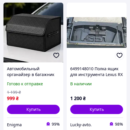
Автомобильный
6499148010 Полка ящик
органайзер в багажник
для инструмента Lexus RX
авто 55×30×30 см сумка
300 330 350
Готово к отправке
В наличии
для автомобиля саквояж
в машину складной ящик
1 199
₴
для багажника
999
₴
1 200
₴
Купить
Купить
99%
98%
Enigma
Lucky-avto.