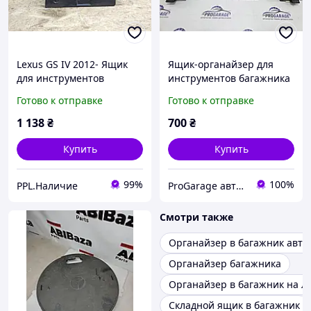
Lexus GS IV 2012- Ящик
Ящик-органайзер для
для инструментов
инструментов багажника
органайзер багажника
Volkswagen Tiguan II
Готово к отправке
Готово к отправке
62597-30020
5NN012115
1 138
₴
700
₴
Купить
Купить
99%
100%
PPL.Наличие
ProGarage авторозборка, запчасти, доставка по Украине
Смотри также
Органайзер в багажник авто
Органайзер багажника
Органайзер в багажник на л
Складной ящик в багажник