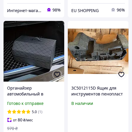
98%
96%
Интернет-магазин автозапчастей ВсеАвто
EU SHOPPING
Органайзер
3C5012115D Ящик для
автомобильный в
инструментов пенопласт
багажник авто сумка для
багажника 3c5012115C
Готово к отправке
В наличии
автомобиля саквояж в
VW Passta B6 05-10 3C5
машину ящик для
запчасти б\у шрот
5.0
(1)
багажника 40х30х30см
80
от
₴
/мес
970
₴