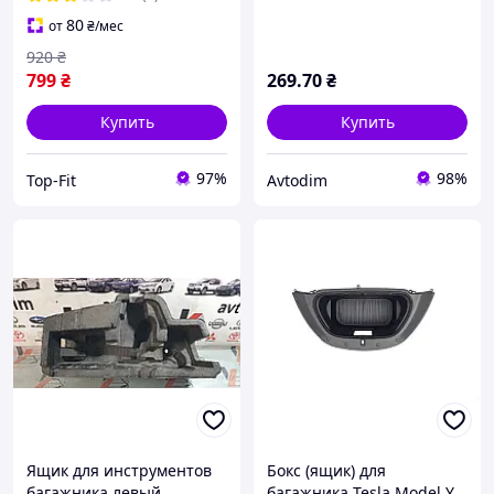
багажника размер М
80
от
₴
/мес
920
₴
799
₴
269
.70
₴
Купить
Купить
97%
98%
Top-Fit
Avtodim
Ящик для инструментов
Бокс (ящик) для
багажника левый
багажника Tesla Model Y