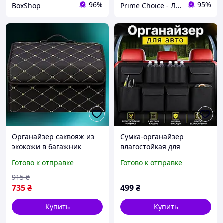
96%
95%
BoxShop
Prime Choice - Лучший выбор
Органайзер саквояж из
Сумка-органайзер
экокожи в багажник
влагостойкая для
машины Автомобильная
багажника автомобиля,
Готово к отправке
Готово к отправке
сумка на липучках
автомобильные
складная на 2 отсека
органайзеры для
915
₴
хранения вещей на
735
₴
499
₴
сиденье в машину
автосумки
Купить
Купить