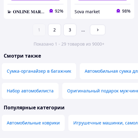
92%
98%
💫 𝐎𝐍𝐋𝐈𝐍𝐄 𝐌𝐀𝐑𝐊𝐄𝐓 💫 – Актуальные товары по самым выгодным ценам!
Sova market
1
2
3
...
Показано 1 - 29 товаров из 9000+
Смотри также
Сумка-органайзер в багажник
Автомобильная сумка дл
Набор автомобилиста
Оригинальный подарок мужчин
Популярные категории
Автомобильные коврики
Игрушечные машинки, самоле