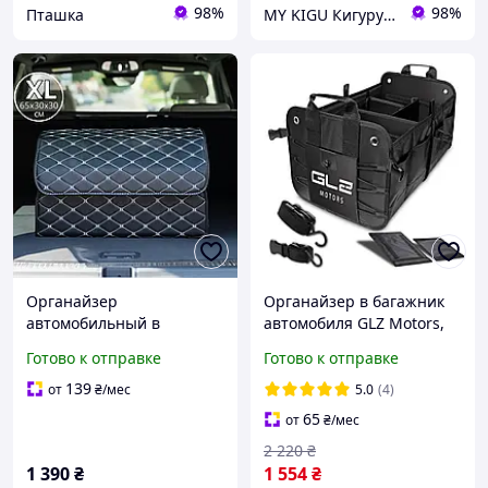
98%
98%
Пташка
MY KIGU Кигуруми для всей семьи!
Органайзер
Органайзер в багажник
автомобильный в
автомобиля GLZ Motors,
багажник машины сумка
Сумка-органайзер в авто,
Готово к отправке
Готово к отправке
саквояж ящик для
Органайзер в машину
хранения акссесуаров в
139
от
₴
/мес
5.0
(4)
авто 65х30х30 см (XL)
65
от
₴
/мес
2 220
₴
1 390
₴
1 554
₴