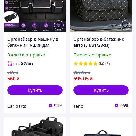
Органайзер в машину в
Органайзер в багажник
багажник, Ящик для
авто (54/31/28см)
хранения в багажник
Большой / Органайзер в
Готово к отправке
Готово к отправке
Автомобильный ящик,
машину / Сумка в
черный
багажник
56
от
₴
/мес
5.0
(3)
660
₴
850
.05
₴
560
₴
595
.05
₴
Купить
Купить
94%
95%
Сar parts
Teno