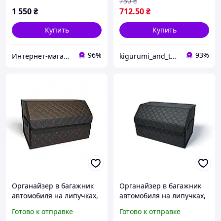
750
₴
1 550
₴
712
.50
₴
Купить
Купить
96%
93%
Интернет-магазин "Needful Shop"
kigurumi_and_toys
Органайзер в багажник
Органайзер в багажник
автомобиля на липучках,
автомобиля на липучках,
сумка в автомобиль в
сумка в автомобиль в
Готово к отправке
Готово к отправке
багажник машины,
багажник машины 50 см,