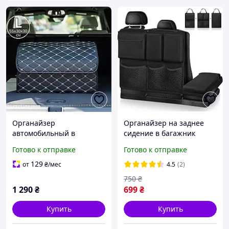
Органайзер
Органайзер на заднее
автомобильный в
сидение в багажник
багажник машины сумка
машины с карманами
Готово к отправке
Готово к отправке
саквояж ящик для
черный 45*100 см
хранения акссесуаров в
129
от
₴
/мес
4.5
(2)
авто 55х30х30 см (L)
750
₴
1 290
₴
699
₴
Купить
Купить