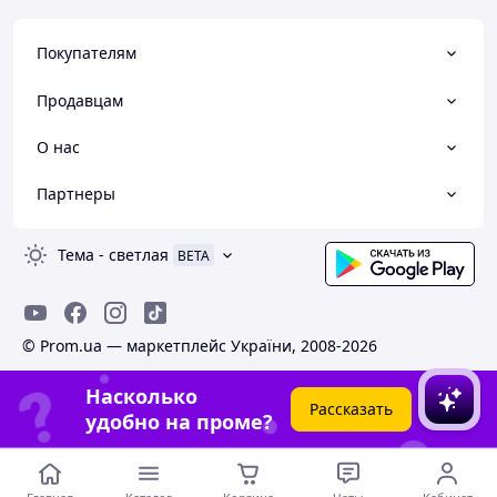
Покупателям
Продавцам
О нас
Партнеры
Тема
-
светлая
BETA
© Prom.ua — маркетплейс України, 2008-2026
Насколько
Рассказать
удобно на проме?