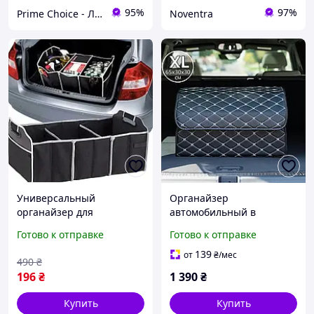
95%
97%
Prime Choice - Лучший выбор
Noventra
Универсальный
Органайзер
органайзер для
автомобильный в
багажника Car Boot
багажник авто сумка
Готово к отправке
Готово к отправке
Organizer, Органайзер в
саквояж ящик для
машину
хранения акссесуаров в
139
от
₴
/мес
490
₴
машине складной
196
₴
1 390
₴
65х30х30 см (XL)
Купить
Купить