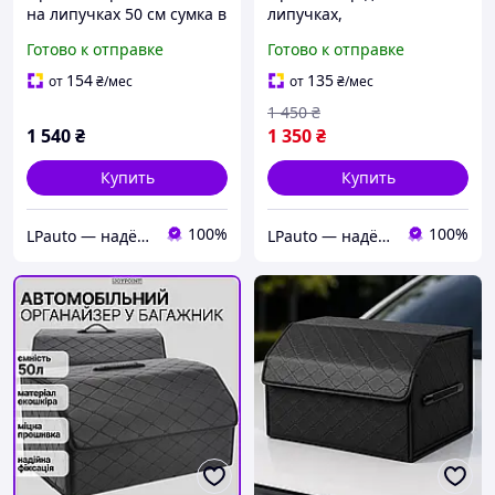
на липучках 50 см сумка в
липучках,
автомобиль в багажник
автоорганайзер в
Готово к отправке
Готово к отправке
машины черный
автомобиль в багажник
машины 50 см, черный с
154
135
от
₴
/мес
от
₴
/мес
серой нитью
1 450
₴
1 540
₴
1 350
₴
Купить
Купить
100%
100%
LPauto — надёжные решения для вашей техники
LPauto — надёжные решения для вашей техники