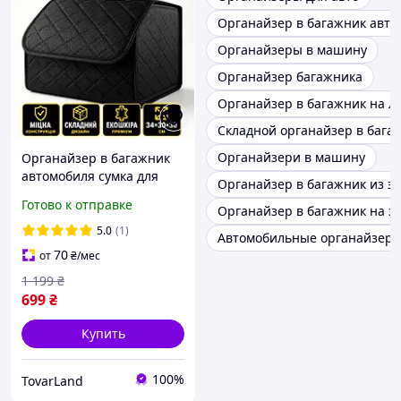
Органайзер в багажник авто
Органайзеры в машину
Органайзер багажника
Органайзер в багажник на л
Складной органайзер в бага
Органайзери в машину
Органайзер в багажник
автомобиля сумка для
Органайзер в багажник из э
авто саквояж в машину
Готово к отправке
Органайзер в багажник на з
складной кейс из экокожи
34х30х30 см
5.0
(1)
Автомобильные органайзер
70
от
₴
/мес
1 199
₴
699
₴
Купить
100%
TovarLand