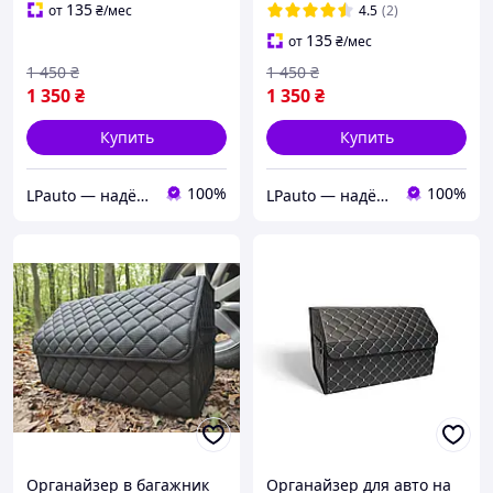
черный с красной нитью
черный с синей нитью
135
от
₴
/мес
4.5
(2)
135
от
₴
/мес
1 450
₴
1 450
₴
1 350
₴
1 350
₴
Купить
Купить
100%
100%
LPauto — надёжные решения для вашей техники
LPauto — надёжные решения для вашей техники
Органайзер в багажник
Органайзер для авто на