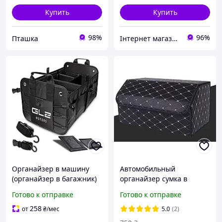
Купить
Купить
98%
96%
Пташка
Інтернет магазин Sayron
Органайзер в машину
Автомобильный
(органайзер в багажник)
органайзер сумка в
багажник авто машину из
Готово к отправке
Готово к отправке
экокожи с белой
прошивкой размер L 55 x
258
от
₴
/мес
5.0
(2)
30 x 30 см