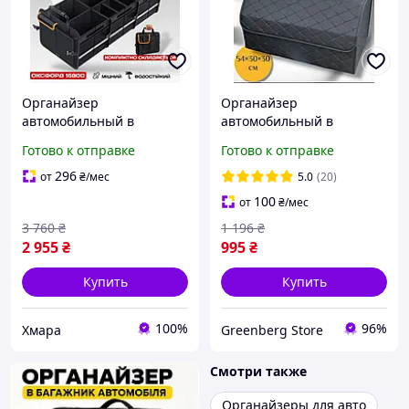
Органайзер
Органайзер
автомобильный в
автомобильный в
машину в багажник авто
багажник авто сумка для
Готово к отправке
Готово к отправке
большой до 105 л сумка
автомобиля саквояж в
трансформер ящик
машину ящик для
296
от
₴
/мес
5.0
(20)
складной кофр мягкий
багажника размер L
100
от
₴
/мес
бокс светоотражающи
3 760
₴
1 196
₴
2 955
₴
995
₴
Купить
Купить
100%
96%
Хмара
Greenberg Store
Смотри также
Органайзеры для авто