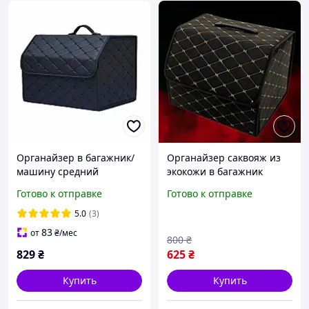
Органайзер в багажник/
Органайзер саквояж из
машину средний
экокожи в багажник
41х31х30 см из еко кожи
машины Автомобильная
Готово к отправке
Готово к отправке
Trunk Box черный (GS-
сумка на липучках
105911)
складная
5.0
(3)
83
от
₴
/мес
800
₴
829
₴
625
₴
Купить
Купить