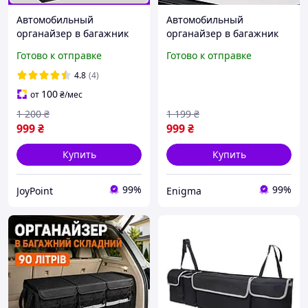
Автомобильный
Автомобильный
органайзер в багажник
органайзер в багажник
авто JoyPoint из экокожи
авто 55×30×30 см сумка
Готово к отправке
Готово к отправке
складной автомобильная
для автомобиля саквояж
сумка для автомобиля
в машину складной ящик
4.8
(4)
машины органайзеры
для багажника
100
от
₴
/мес
сумки
1 200
₴
1 199
₴
999
₴
999
₴
Купить
Купить
99%
99%
JoyPoint
Enigma