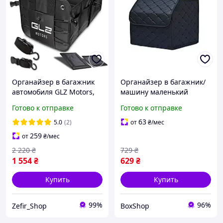
Органайзер в багажник
Органайзер в багажник/
автомобиля GLZ Motors,
машину маленький
Сумка-органайзер в авто,
31х31х30 см из еко кожи
Готово к отправке
Готово к отправке
Органайзер в машину
Trunk Box черный (GS-
154731)
63
5.0
(2)
от
₴
/мес
259
от
₴
/мес
2 220
₴
729
₴
1 554
₴
629
₴
Купить
Купить
99%
96%
Zefir_Shop
BoxShop