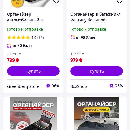
Органайзер
Органайзер в багажник/
автомобильный в
машину большой
багажник авто сумка для
54х31х30 см из еко кожи
Готово к отправке
Готово к отправке
автомобиля саквояж в
Trunk Box черный (GS-
машину ящик для
154736)
98
5.0
(12)
от
₴
/мес
багажника размер М
80
от
₴
/мес
1 050
₴
1 229
₴
799
₴
979
₴
Купить
Купить
96%
96%
Greenberg Store
BoxShop