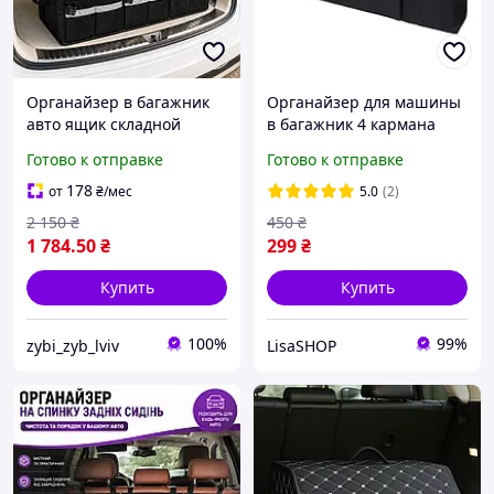
Органайзер в багажник
Органайзер для машины
авто ящик складной
в багажник 4 кармана
автомобильный с
водонепроницаемый 90
Готово к отправке
Готово к отправке
крышкой органайзеры в
см х 25 см х 12 см
машину для вещей и
178
от
₴
/мес
5.0
(2)
инструмента 90л для
2 150
₴
450
₴
автомобиля
1 784
.50
₴
299
₴
Купить
Купить
100%
99%
zybi_zyb_lviv
LisaSHOP