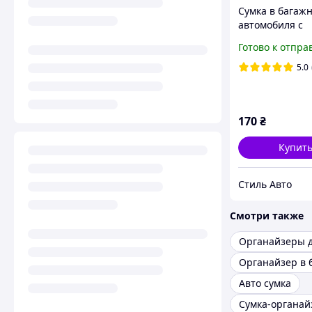
Сумка в багаж
автомобиля с
липучками, м
Готово к отпра
автосумка, Kin
5.0
170
₴
Купит
Стиль Авто
Смотри также
Органайзеры д
Авто сумка