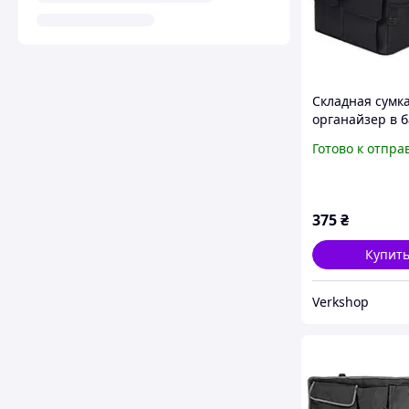
Складная сумка
органайзер в 
автомобиля
Готово к отпра
375
₴
Купит
Verkshop