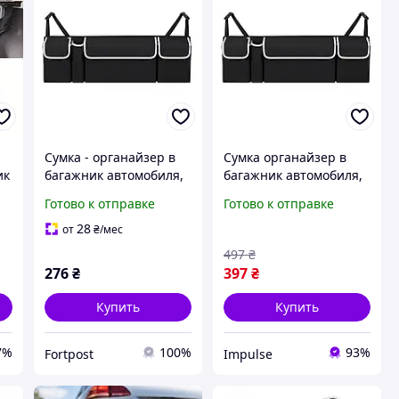
Сумка - органайзер в
Сумка органайзер в
ик
багажник автомобиля,
багажник автомобиля,
ие
900x120x250mm, Black
900x120x250mm, Black
Готово к отправке
Готово к отправке
impulse
28
от
₴
/мес
497
₴
276
₴
397
₴
Купить
Купить
7%
100%
93%
Fortpost
Impulse