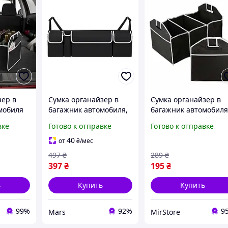
зер в
Сумка органайзер в
Сумка органайзер в
мобиля
багажник автомобиля,
багажник автомобил
рная
900x120x250mm, Black
iCar 54х33х23 см
вке
Готово к отправке
Готово к отправке
автомобильная сумка
складная (R051340)
40
от
₴
/мес
497
₴
289
₴
397
₴
195
₴
ь
Купить
Купить
99%
92%
9
Mars
MirStore