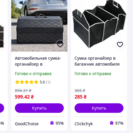
Автомобильная сумка-
Сумка органайзер в
я
органайзер в
багажник автомобиля
багажник, 36л,
Icar 54х33х23 см
Готово к отправке
Готово к отправке
40х28х32см, Черный /
Черный (С051340)
Саквояж в автомобиль
5.0
(1)
/ Автомобильный
856
.31
₴
365
₴
органайзер
599
.42
₴
285
₴
Купить
Купить
5%
95%
97%
GoodChoise
Clickchyk