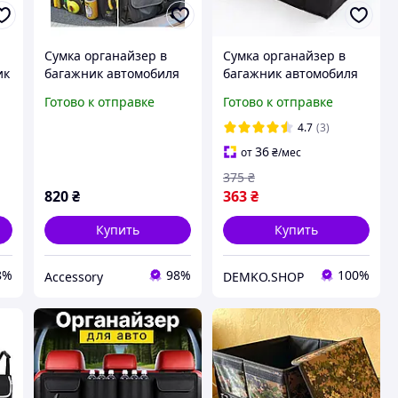
Сумка органайзер в
Сумка органайзер в
ик
багажник автомобиля
багажник автомобиля
02714
DEMKO LUX
Готово к отправке
Готово к отправке
4.7
(3)
36
от
₴
/мес
375
₴
820
₴
363
₴
Купить
Купить
8%
98%
100%
Accessory
DEMKO.SHOP