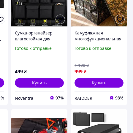
Сумка-органайзер
Камуфляжная
,
влагостойкая для
многофункциональная
k
багажника автомобиля,
сумка-органайзер в
Готово к отправке
Готово к отправке
автомобильные
багажник автомобиля
органайзеры для
хранения вещей на
1 100
₴
сиденье в машину
499
₴
999
₴
автосумки
Купить
Купить
1%
97%
98%
Noventra
RAIDDER