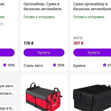
ник
Органайзер. Сумка в
Сумка органайзер в
багажник автомобиля,
багажник автомобиля
ашины,
машины, автосумка
900x120x250mm, Blac
вке
Готово к отправке
Готово к отправке
g KS-45
buzyna
(1)
497
₴
170
₴
397
₴
ь
Купить
Купить
99%
99%
9
Стиль Авто
Бузина
ля авто
Органайзер в багажник автомобиля
Сумка-органайзер в багажник