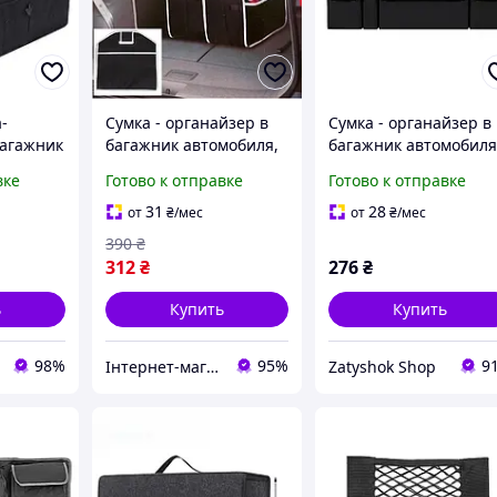
-
Сумка - органайзер в
Сумка - органайзер в
багажник
багажник автомобиля,
багажник автомобиля
кофр складной для
900x120x250mm, Blac
вке
Готово к отправке
Готово к отправке
покупок или
инструментов 11/02
31
28
от
₴
/мес
от
₴
/мес
390
₴
312
₴
276
₴
ь
Купить
Купить
98%
95%
9
Інтернет-магазин Megusta
Zatyshok Shop