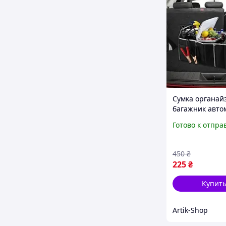
Сумка органай
багажник авто
(Складной) Че
Готово к отпра
ARTK
450
₴
225
₴
Купит
Artik-Shop