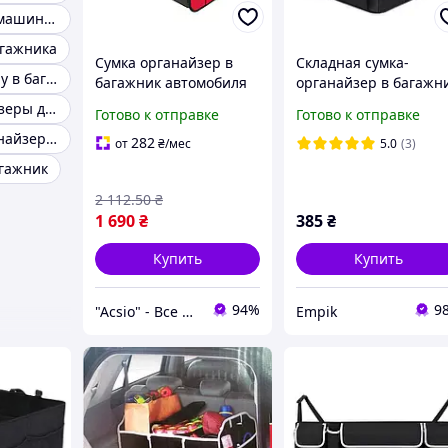
Органайзер в машину в багажник
агажника
Сумка органайзер в
Складная сумка-
Сумка в машину в багажник
багажник автомобиля
органайзер в багажн
GLZ Motors, Красной с
автомобиля
Сумки органайзеры для автомобиля
Готово к отправке
Готово к отправке
крышкой, 14 отделов
Складной органайзер в багажник
282
от
₴
/мес
5.0
(3)
агажник
2 112
.50
₴
1 690
₴
385
₴
Купить
Купить
94%
9
"Acsio" - Все для активной жизни в одном месте
Empik