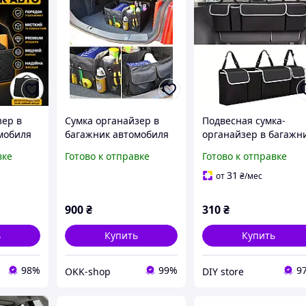
зер в
Сумка органайзер в
Подвесная сумка-
мобиля
багажник автомобиля
органайзер в багажн
 машины
02714
автомобиля, креплен
вке
Готово к отправке
Готово к отправке
ояж из
на спинку заднего
х30 см
сидения, черная
31
от
₴
/мес
900
₴
310
₴
ь
Купить
Купить
98%
99%
9
OKK-shop
DIY store