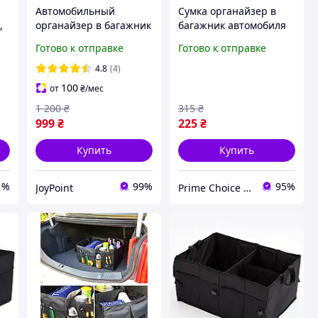
Автомобильный
Сумка органайзер в
,
органайзер в багажник
багажник автомобиля
k
авто JoyPoint из
складная тканевая Car
Готово к отправке
Готово к отправке
экокожи складной
Boot Organiser
автомобильная сумка
4.8
(4)
для автомобиля
100
от
₴
/мес
машины органайзеры
1 200
₴
315
₴
сумки
999
₴
225
₴
Купить
Купить
1%
99%
95%
JoyPoint
Prime Choice - Лучший выбор