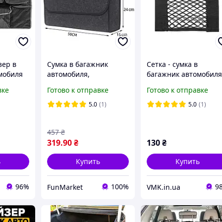
зер в
Сумка в багажник
Сетка - сумка в
мобиля
автомобиля,
багажник автомобил
органайзер в багажник
(СБ-25) На липучке
вке
Готово к отправке
Готово к отправке
авто, сумка в машину,
25*25 см
сумка-органайзер,
5.0
(1)
5.0
(1)
автомобильный
саквояж
457
₴
319
.90
₴
130
₴
ь
Купить
Купить
96%
100%
9
FunMarket
VMK.in.ua