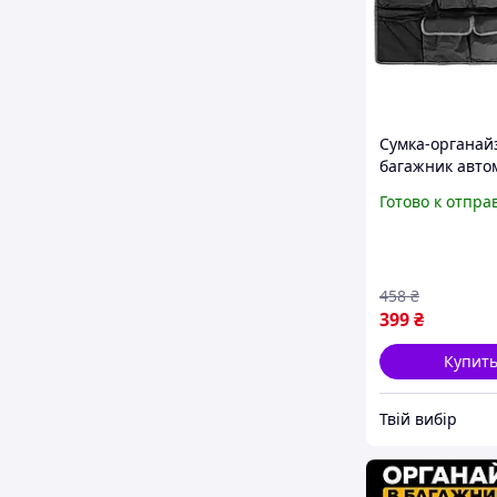
Сумка-органай
багажник авто
F-ITA10705G
Готово к отпра
458
₴
399
₴
Купит
Твій вибір