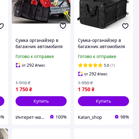
Сумка органайзер в
Сумка-органайзер в
я
багажник автомобиля
багажник автомобиля
GLZ с крышкой
60 см, черная
Готово к отправке
Готово к отправке
292
от
₴
/мес
5.0
(1)
292
от
₴
/мес
1 910
₴
1 950
₴
1 750
₴
1 750
₴
Купить
Купить
8%
100%
98%
Интерет-магазин "GLZ"
Katan_shop