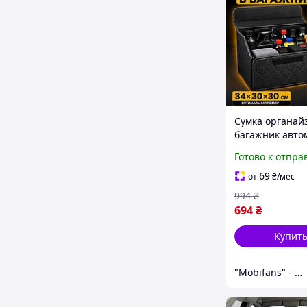
Сумка органай
багажник авто
авто кейс для
Готово к отпра
складной сакв
экокожи 34х30
69
от
₴
/мес
994
₴
694
₴
Купит
"Mobifans" - магазин с отличным сервисом и доступными ценами на аксессуары для гаджетов!