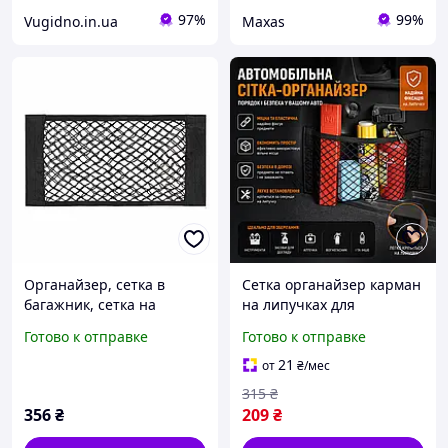
97%
99%
Vugidno.in.ua
Maxas
Органайзер, сетка в
Сетка органайзер карман
багажник, сетка на
на липучках для
липучке 80*25 см
автомобиля,
Готово к отправке
Готово к отправке
автомобильный
органайзер сетка в
21
от
₴
/мес
багажник на липучках,
315
₴
карман для авто
356
₴
209
₴