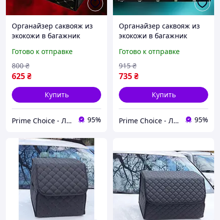
Органайзер саквояж из
Органайзер саквояж из
экокожи в багажник
экокожи в багажник
машины Автомобильная
машины Автомобильная
Готово к отправке
Готово к отправке
сумка на липучках
сумка на липучках
складная
складная на 2 отсека
800
₴
915
₴
625
₴
735
₴
Купить
Купить
95%
95%
Prime Choice - Лучший выбор
Prime Choice - Лучший выбор