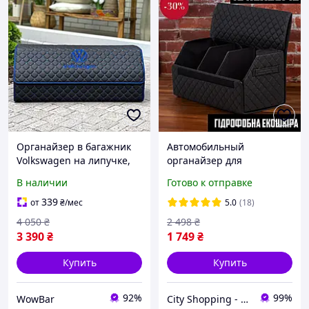
Органайзер в багажник
Автомобильный
Volkswagen на липучке,
органайзер для
серый, 80 см
автомобиля в багажник,
В наличии
Готово к отправке
автомобильный
Автомобильная сумка на
органайзер в авто
липучках в багажник авто
339
от
₴
/мес
5.0
(18)
4 050
₴
2 498
₴
3 390
₴
1 749
₴
Купить
Купить
92%
99%
WowBar
City Shopping - Интернет-магазин