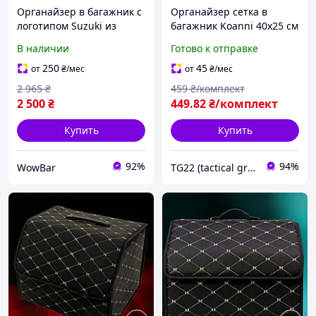
Органайзер в багажник с
Органайзер сетка в
логотипом Suzuki из
багажник Koanni 40x25 см
экокожи, 50 см, на
2 шт на липучке карман
В наличии
Готово к отправке
липучке, сумка в
для авто Черный
багажник
250
45
от
₴
/мес
от
₴
/мес
2 965
₴
459
₴/комплект
2 500
₴
449
.82
₴/комплект
Купить
Купить
92%
94%
WowBar
TG22 (tactical group)