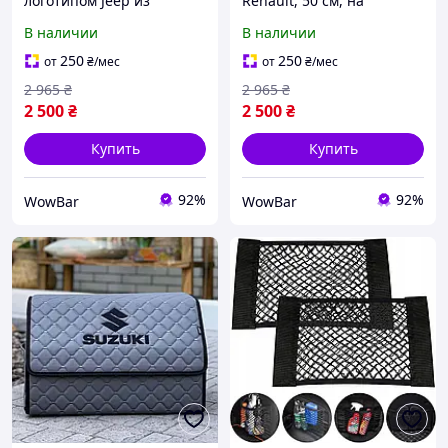
логотипом Jeep из
Renault, 50 см, на
экокожи, 50 см, на
липучке, автомобильный
В наличии
В наличии
липучке, сумка-
органайзер в авто
органайзер в авто
250
250
от
₴
/мес
от
₴
/мес
2 965
₴
2 965
₴
2 500
₴
2 500
₴
Купить
Купить
92%
92%
WowBar
WowBar