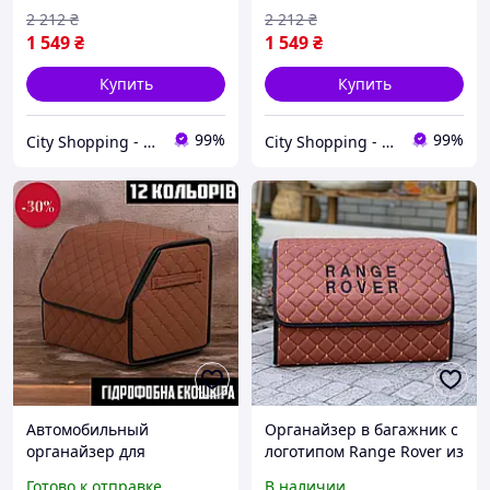
липучках в багажник авто
липучках в багажник авто
2 212
₴
2 212
₴
1 549
₴
1 549
₴
Купить
Купить
99%
99%
City Shopping - Интернет-магазин
City Shopping - Интернет-магазин
Автомобильный
Органайзер в багажник с
органайзер для
логотипом Range Rover из
автомобиля в багажник,
экокожи, 50 см, на
Готово к отправке
В наличии