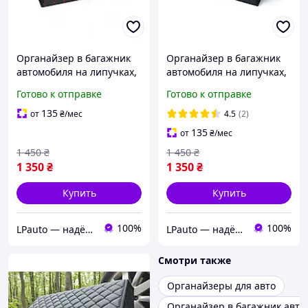
Органайзер в багажник
Органайзер в багажник
автомобиля на липучках,
автомобиля на липучках,
сумка в автомобиль в
сумка в автомобиль в
Готово к отправке
Готово к отправке
багажник машины,
багажник машины 50 см,
черный с красной нитью
черный с синей нитью
135
от
₴
/мес
4.5
(2)
135
от
₴
/мес
1 450
₴
1 450
₴
1 350
₴
1 350
₴
Купить
Купить
100%
100%
LPauto — надёжные решения для вашей техники
LPauto — надёжные решения для вашей техники
Смотри также
Органайзеры для авто
Органайзер в багажник авто