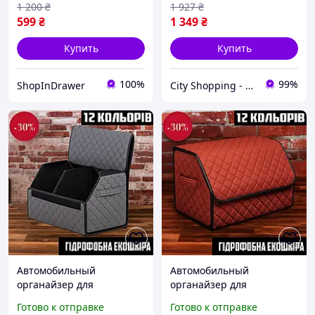
1 200
₴
1 927
₴
599
₴
1 349
₴
Купить
Купить
100%
99%
ShopInDrawer
City Shopping - Интернет-магазин
Автомобильный
Автомобильный
органайзер для
органайзер для
автомобиля в багажник,
автомобиля в багажник,
Готово к отправке
Готово к отправке
Автомобильная сумка на
Автомобильная сумка на