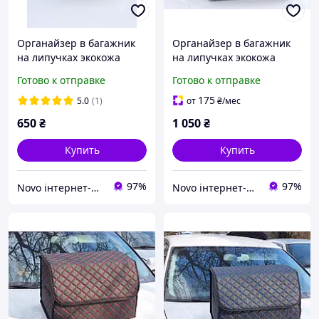
Органайзер в багажник
Органайзер в багажник
на липучках экокожа
на липучках экокожа
30*32*30см
30*50*30см
Готово к отправке
Готово к отправке
175
5.0
(1)
от
₴
/мес
650
₴
1 050
₴
Купить
Купить
97%
97%
Novo інтернет-магазин автозапчастин
Novo інтернет-магазин автозапчастин