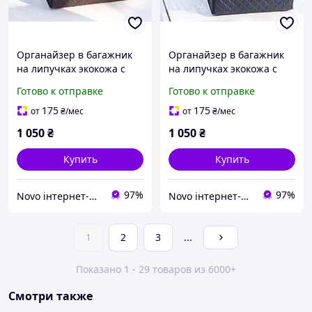
Органайзер в багажник
Органайзер в багажник
на липучках экокожа с
на липучках экокожа с
красной ниткой
синей ниткой 30*50*30см
Готово к отправке
Готово к отправке
30*50*30см
175
175
от
₴
/мес
от
₴
/мес
1 050
₴
1 050
₴
Купить
Купить
97%
97%
Novo інтернет-магазин автозапчастин
Novo інтернет-магазин автозапчастин
1
2
3
...
Показано 1 - 29 товаров из 6000+
Смотри также