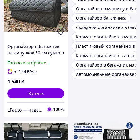
Органайзер в машину в баг
Органайзер багажника
Складной органайзер в бага
Карман органайзер в машин
Пластиковый органайзер в б
Органайзер в багажник
на липучках 50 см сумка в
Карман органайзер в авто
автомобиль в багажник
Готово к отправке
Органайзер в багажник из э
машины черный
154
от
₴
/мес
Автомобильные органайзер
1 540
₴
Купить
100%
LPauto — надёжные решения для вашей техники