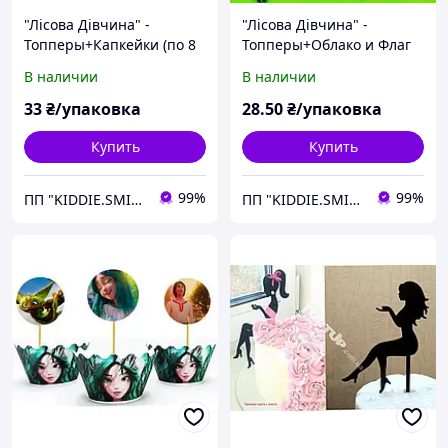
"Лісова Дівчина" -
"Лісова Дівчина" -
Топперы+Капкейки (по 8
Топперы+Облако и Флаг
шт)
В наличии
В наличии
33
₴/упаковка
28
.50
₴/упаковка
Купить
Купить
99%
99%
ПП "KIDDIE.SMILE"
ПП "KIDDIE.SMILE"