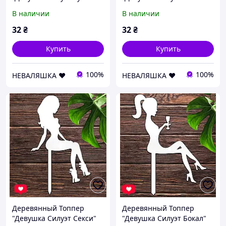
13х10cм Белый Топер для
Поцелуй" 14х10cм Белый
В наличии
В наличии
Торта, в Букет Цветы
Топер для Торта, в Букет
Фигурка из ЛДВП
Цветы Фигурка из ЛДВП
32
₴
32
₴
Купить
Купить
100%
100%
НЕВАЛЯШКА ♥️
НЕВАЛЯШКА ♥️
Деревянный Топпер
Деревянный Топпер
"Девушка Силуэт Секси"
"Девушка Силуэт Бокал"