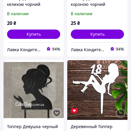
келихом чорний
короною чорний
В наличии
В наличии
20
₴
25
₴
Купить
Купить
94%
94%
Лавка Кондитера CAKESHOP
Лавка Кондитера CAKESHOP
Топпер Девушка черный
Деревянный Топпер