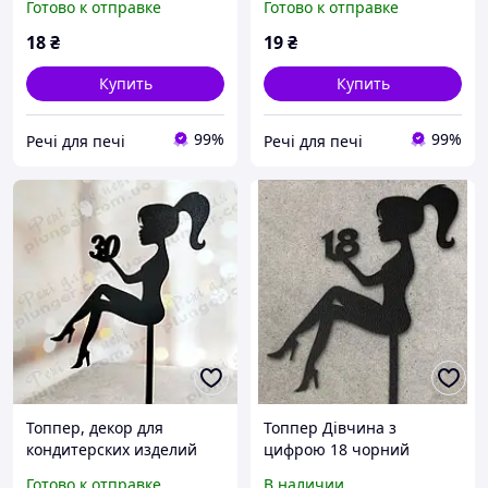
Готово к отправке
Готово к отправке
18
₴
19
₴
Купить
Купить
99%
99%
Речі для печі
Речі для печі
Топпер, декор для
Топпер Дівчина з
кондитерских изделий
цифрою 18 чорний
Девушка с цифрой 30
Готово к отправке
В наличии