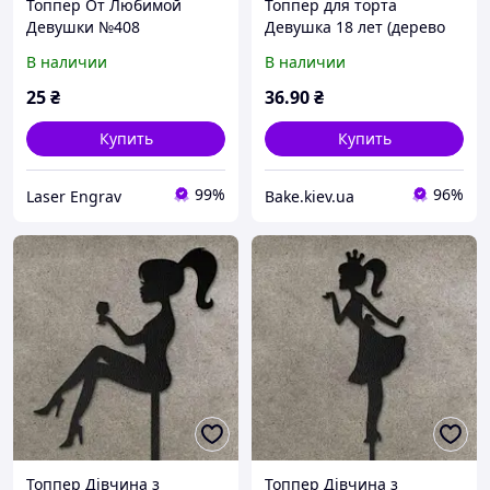
Топпер От Любимой
Топпер для торта
Девушки №408
Девушка 18 лет (дерево
черный)
В наличии
В наличии
25
₴
36
.90
₴
Купить
Купить
99%
96%
Laser Engrav
Bake.kiev.ua
Топпер Дівчина з
Топпер Дівчина з