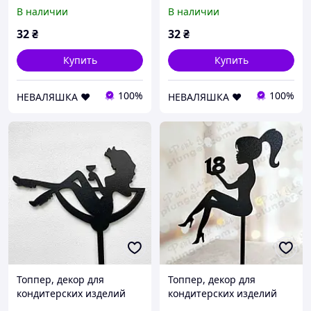
13х9cм Белый Топер для
13х11cм Белый Топер для
В наличии
В наличии
Торта, в Букет Цветы
Торта, в Букет Цветы
Фигурка из ЛДВП
Фигурка из ЛДВП
32
₴
32
₴
Купить
Купить
100%
100%
НЕВАЛЯШКА ♥️
НЕВАЛЯШКА ♥️
Топпер, декор для
Топпер, декор для
кондитерских изделий
кондитерских изделий
Девушка в бокале
Девушка с цифрой 18