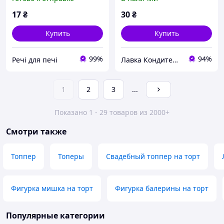
17
₴
30
₴
Купить
Купить
99%
94%
Речі для печі
Лавка Кондитера CAKESHOP
1
2
3
...
Показано 1 - 29 товаров из 2000+
Смотри также
Топпер
Топеры
Свадебный топпер на торт
Фигурка мишка на торт
Фигурка балерины на торт
Популярные категории