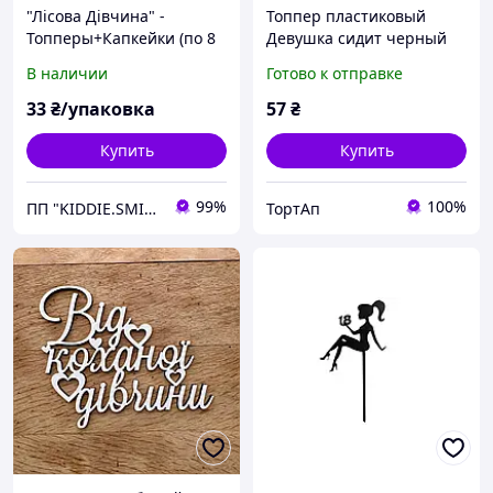
"Лісова Дівчина" -
Топпер пластиковый
Топперы+Капкейки (по 8
Девушка сидит черный
шт)
14см ножка 8см
В наличии
Готово к отправке
33
₴/упаковка
57
₴
Купить
Купить
99%
100%
ПП "KIDDIE.SMILE"
ТортАп