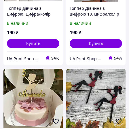
Топпер дівчина з
Топпер Дівчина з
цифрою. Цифра/колір
цифрою 18. Цифра/колір
сукні на вибір
сукні на вибір
В наличии
В наличии
190
₴
190
₴
Купить
Купить
94%
94%
UA Print-Shop ​💙💛
UA Print-Shop ​💙💛