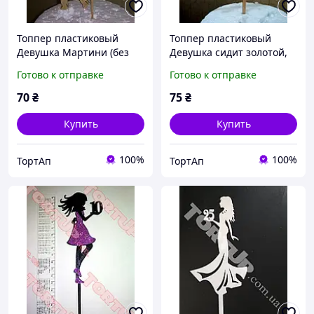
Топпер пластиковый
Топпер пластиковый
Девушка Мартини (без
Девушка сидит золотой,
бокала) золотой 14см
14см, ножка 8см
Готово к отправке
Готово к отправке
ножка 8см
изготовлен на 3D
принтере и окрашен.
70
₴
75
₴
Купить
Купить
100%
100%
ТортАп
ТортАп