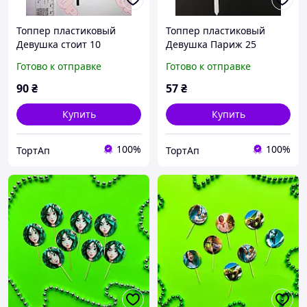
Топпер пластиковый
Топпер пластиковый
Девушка стоит 10
Девушка Париж 25
(сделаем любую цифру),
(сделаем любую цифру),
Готово к отправке
Готово к отправке
14см, ножка 5см,
белый
черный+блестки любые
90
₴
57
₴
Купить
Купить
100%
100%
ТортАп
ТортАп