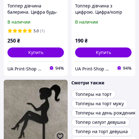
Топпер дівчина
Топпер дівчина з
балерина. Цифра будь-
цифрою. Цифра/колір
яка
сукні червоний
В наличии
В наличии
5.0
(1)
250
₴
190
₴
Купить
Купить
94%
94%
UA Print-Shop ​💙💛
UA Print-Shop ​💙💛
Смотри также
Топперы на торт
Топперы на торт мужу
Топперы на день рождения
Топпер силуэт девушка
Топпер на торт девушка