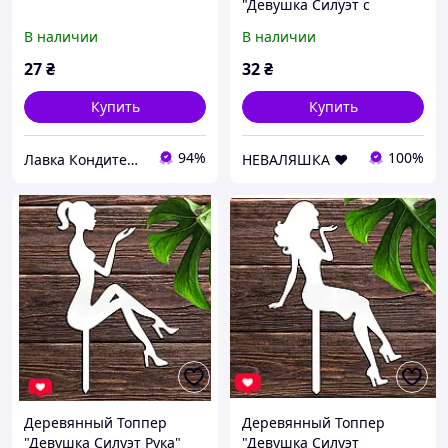
"Девушка Силуэт с
Цифрой 18" 12х9cм Белый
В наличии
В наличии
Топер для Торта, в Букет
Цветы Фигурка из ЛДВП
27
₴
32
₴
Купить
Купить
94%
100%
Лавка Кондитера CAKESHOP
НЕВАЛЯШКА ♥️
Деревянный Топпер
Деревянный Топпер
"Девушка Силуэт Рука"
"Девушка Силуэт