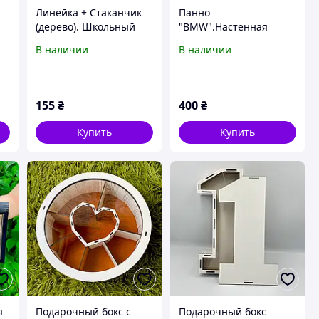
Линейка + Стаканчик
Панно
(дерево). Школьный
"BMW".Настенная
ы
набор. Все для школы
картина. Подарок
В наличии
В наличии
мужчине (S)
155
₴
400
₴
Купить
Купить
я
Подарочный бокс с
Подарочный бокс