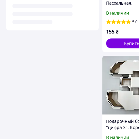
Пасхальная.
Пасхальный по
В наличии
Лукошко
5.0
155
₴
Купит
Подарочный б
"цифра 3". Кор
подарков (дере
В наличии