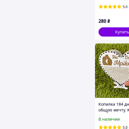
Белая крышка
5.0
280
₴
Купит
Копилка 184 дн
общую мечту. 
дерево
В наличии
5.0