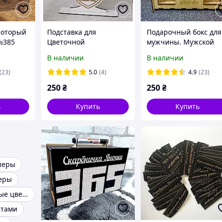
Который
Подставка для
Подарочный бокс для
№385
Цветочной
мужчины. Мужской
Композиции
бокс
В наличии
В наличии
.Подставка для героя
(23)
5.0
(4)
4.9
(23)
250
₴
250
₴
ь
Купить
Купить
перы
еры
Декорированные цветы
етами