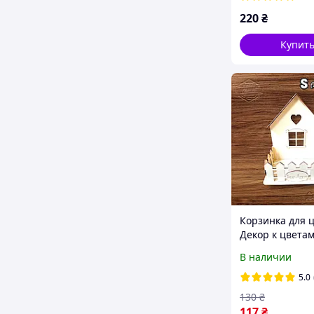
220
₴
Купит
Корзинка для ц
Декор к цветам
Подарочная ко
В наличии
№3 (S)
5.0
130
₴
117
₴