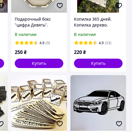
Подарочный бокс
Копилка 365 дней.
"цифра Девять".
Копилка дерево.
Коробка для подарков
Копилка на мечту (M)
В наличии
В наличии
(дерево).Без кришки
4.9
(9)
4.9
(53)
250
₴
220
₴
Купить
Купить