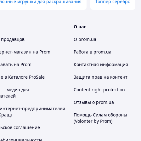
лочные игрушки для раскрашивания
Топпер серебро
О нас
 продавцов
О prom.ua
ернет-магазин
на Prom
Работа в prom.ua
авать на Prom
Контактная информация
 в Каталоге ProSale
Защита прав на контент
 — медиа для
Content right protection
ателей
Отзывы о prom.ua
 интернет-предпринимателей
Кращі
Помощь Силам обороны
(Volonter by Prom)
льское соглашение
онфиденциальности