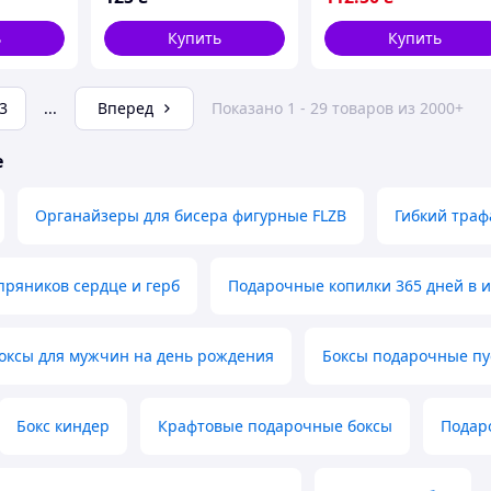
ь
Купить
Купить
3
...
Вперед
Показано 1 - 29 товаров из 2000+
е
Органайзеры для бисера фигурные FLZB
Гибкий траф
пряников сердце и герб
Подарочные копилки 365 дней в 
оксы для мужчин на день рождения
Боксы подарочные пу
Бокс киндер
Крафтовые подарочные боксы
Подар