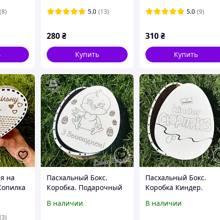
Белая крышка
Прозрачная крышка
(8)
5.0
(13)
5.0
(9)
280
₴
310
₴
ь
Купить
Купить
я на
Пасхальный Бокс.
Пасхальный Бокс.
Копилка
Коробка. Подарочный
Коробка Киндер.
бокс №1
Подарочный бокс №2
В наличии
В наличии
(3)