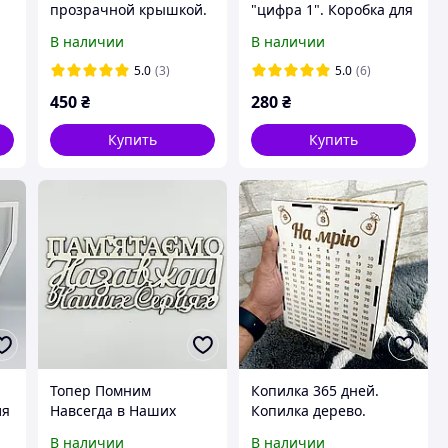
прозрачной крышкой.
"цифра 1". Коробка для
Круглая коробка
подарков (дерево)
В наличии
В наличии
(подарочная)
Белая крышка
5.0
(3)
5.0
(6)
450
₴
280
₴
Купить
Купить
Топер Помним
Копилка 365 дней.
ля
Навсегда в Наших
Копилка дерево.
Сердцах №483
Копилка на мечту (M)
В наличии
В наличии