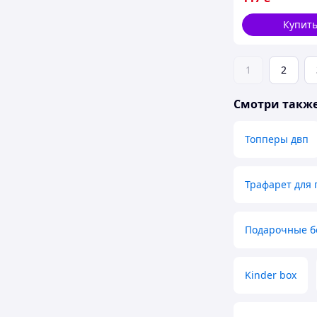
Купит
1
2
Смотри такж
Топперы двп
Трафарет для 
Подарочные б
Kinder box