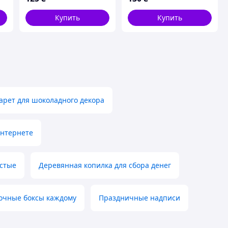
Купить
Купить
арет для шоколадного декора
интернете
стые
Деревянная копилка для сбора денег
очные боксы каждому
Праздничные надписи