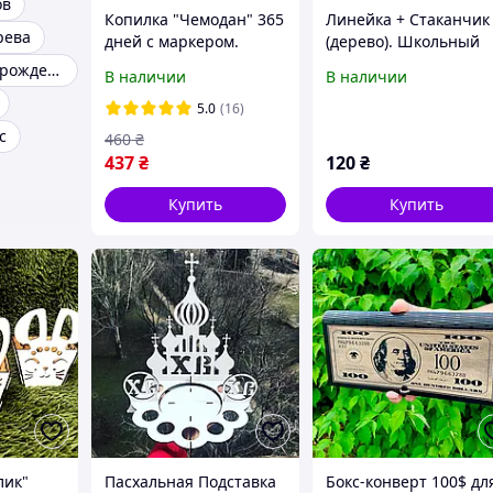
ов
Копилка "Чемодан" 365
Линейка + Стаканчик
рева
дней с маркером.
(дерево). Школьный
Именная копилка
набор. Все для школ
Боксы на день рождения
В наличии
В наличии
5.0
(16)
с
460
₴
437
₴
120
₴
Купить
Купить
лик"
Пасхальная Подставка
Бокс-конверт 100$ дл