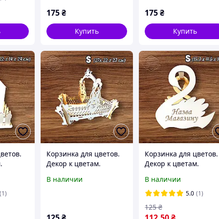
175
₴
175
₴
ь
Купить
Купить
ветов.
Корзинка для цветов.
Корзинка для цветов.
.
Декор к цветам.
Декор к цветам.
рзинка
Подарочная корзинка
Подарочная корзинк
В наличии
В наличии
№4 (S)
№6 (S)
(1)
5.0
(1)
125
₴
125
₴
112
.50
₴