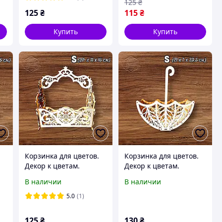
125
₴
125
₴
115
₴
Купить
Купить
Корзинка для цветов.
Корзинка для цветов.
Декор к цветам.
Декор к цветам.
а
Подарочная корзинка
Подарочная корзинка
В наличии
В наличии
№9 (S)
№5 (S)
5.0
(1)
125
₴
130
₴