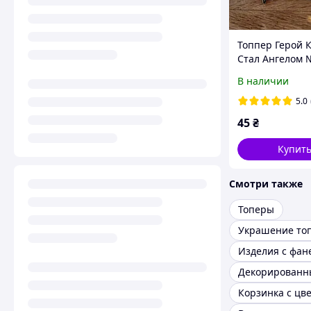
Топпер Герой 
Стал Ангелом 
В наличии
5.0
45
₴
Купит
Смотри также
Топеры
Украшение то
Изделия с фан
Корзинка с цв