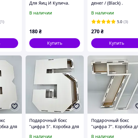
Для Яиц И Кулича.
денег / (Black) .
дарок.
Пасхальный Декор
Подарочный конверт
В наличии
В наличии
(1)
5.0
(3)
180
₴
270
₴
ь
Купить
Купить
окс
Подарочный бокс
Подарочный бокс
обка для
"цифра 5". Коробка для
"цифра 7". Коробка д
во)
подарков (дерево)
подарков (дерево)
В наличии
В наличии