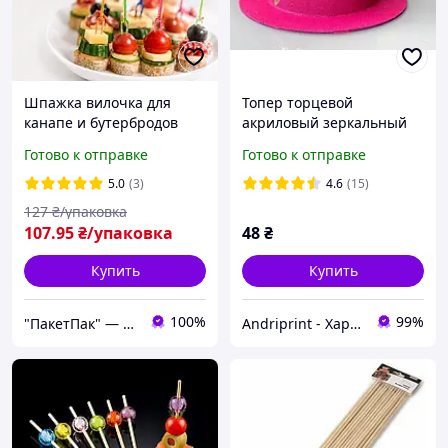
Шпажка вилочка для
Топер торцевой
канапе и бутербродов
акриловый зеркальный
фруктов цветная 50 шт
золотой "Happy Birthday
Готово к отправке
Готово к отправке
декоративные шпажки
princess" для торта,2мм.
для фуршета и
БЕЗ кріплення
5.0
(3)
4.6
(15)
кейтеринга
127
₴/упаковка
107
.95
₴/упаковка
48
₴
Купить
Купить
100%
99%
"ПакетПак" — упаковка, которая работает на ваш бренд!
Andriprint - Харчовий друк та Все для свята