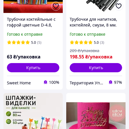
Трубочки коктейльные с
Трубочки для напитков,
гофрой цветные D-4.8,
коктейлей, смузи, 8 мм.
24см 200шт/уп
21см. черный цвет (1
Готово к отправке
Готово к отправке
уп/500 шт)
5.0
(5)
5.0
(3)
209
₴/упаковка
63
₴/упаковка
198
.55
₴/упаковка
Купить
Купить
100%
97%
Sweet Home
Территория Упаковки