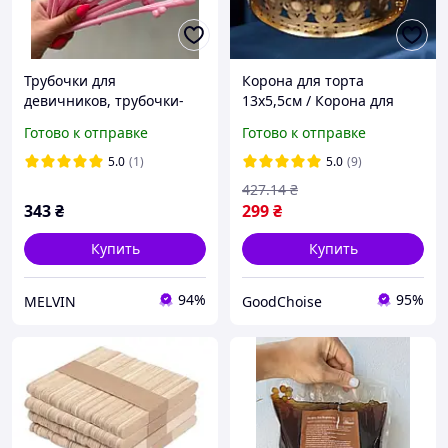
Трубочки для
Корона для торта
девичников, трубочки-
13х5,5см / Корона для
пенисы (10шт), Розовые
фотосессий / Тиара для
Готово к отправке
Готово к отправке
декора / Золотая корона
на торт / Корона для
5.0
(1)
5.0
(9)
бенто торта
427
.14
₴
343
₴
299
₴
Купить
Купить
94%
95%
MELVIN
GoodChoise