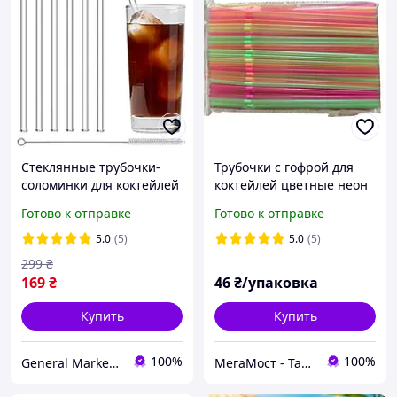
Стеклянные трубочки-
Трубочки с гофрой для
соломинки для коктейлей
коктейлей цветные неон
и напитков набор 6 шт и
210мм/3мм 170шт
Готово к отправке
Готово к отправке
1 щетка для чистки
многоразовые 190мм
5.0
(5)
5.0
(5)
299
₴
169
₴
46
₴/упаковка
Купить
Купить
100%
100%
General Market Ukraine
МегаМост - Тара и Упаковка