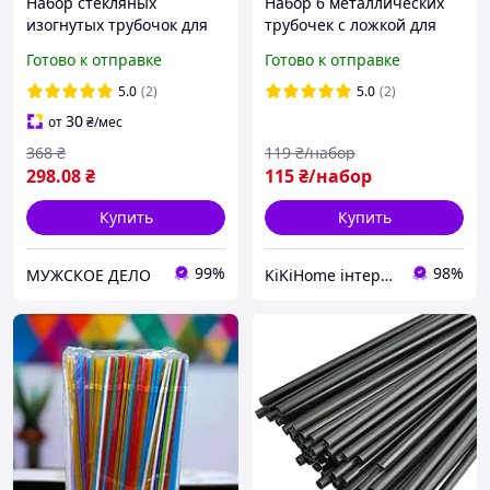
Набор стекляных
Набор 6 металлических
изогнутых трубочок для
трубочек с ложкой для
напитков 8 шт
коктейлей металлические
Готово к отправке
Готово к отправке
Многоразовые трубочки
трубочки для коктейля и
из боросиликатного
ёршик для чистки
5.0
(2)
5.0
(2)
стекла
30
от
₴
/мес
368
₴
119
₴/набор
298
.08
₴
115
₴/набор
Купить
Купить
99%
98%
МУЖСКОЕ ДЕЛО
KiKiHome інтернет-магазин якісних товарів для дому