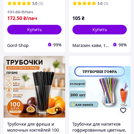
для сока и коктейлей
5.0
(3)
5.0
(5)
тонкие
191
.66
₴/пач
172
.50
₴/пач
105
₴
Купить
Купить
99%
98%
Gord-Shop
Магазин кави, та кавового обладнання "33 Coffee Wave"
Трубочки для фреша и
Трубочки для напитков
молочных коктейлей 100
гофрированные цветные,