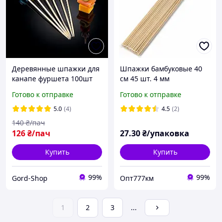
Деревянные шпажки для
Шпажки бамбуковые 40
канапе фуршета 100шт
см 45 шт. 4 мм
12см Жемчужина, для
Готово к отправке
Готово к отправке
канапок украшения,
десертов закусок
5.0
(4)
4.5
(2)
бутербродов фруктов
140
₴/пач
кейтеринга
126
₴/пач
27
.30
₴/упаковка
Купить
Купить
99%
99%
Gord-Shop
Опт777км
1
2
3
...