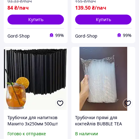
93
.33
₴/пач
155
₴/пач
84
₴/пач
139
.50
₴/пач
Купить
Купить
99%
99%
Gord-Shop
Gord-Shop
Трубочки для напитков
Трубочки прямі для
Махито 3х250мм 500шт
коктейлів BUBBLE TEA
Черные соломинки
прозорі 210х10мм - 100шт
Готово к отправке
В наличии
коктейльные, соломки