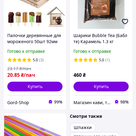
Палочки деревянные для
Шарики Bubble Tea (Бабл
мороженого 50шт 92мм
те) Карамель 1.3 кг
палочки из дерева
Готово к отправке
Готово к отправке
прямые для изготовления
эскимо одноразовые
5.0
(3)
5.0
(1)
23
.17
₴/пач
20
.85
₴/пач
460
₴
Купить
Купить
99%
98%
Gord-Shop
Магазин кави, та кавового обладнання "33 Coffee Wave"
Смотри также
Шпажки