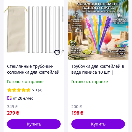
Стеклянные трубочки-
Трубочки для коктейлей в
соломинки для коктейлей
виде пениса 10 шт |
и напитков набор 8 шт и
Соломинки для
Готово к отправке
Готово к отправке
1 щетка и чехол 190мм
девичника и вечеринки
многоразовые
18+
5.0
(4)
28
от
₴
/мес
349
₴
200
₴
279
₴
198
₴
Купить
Купить