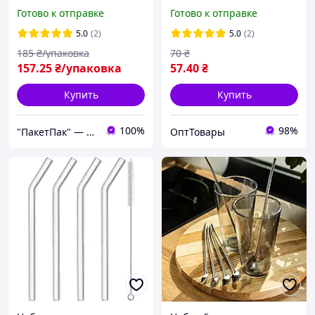
шт черные трубочки для
210 мм, 200 шт
Готово к отправке
Готово к отправке
коктейлей широкие,
трубочки для сока
5.0
(2)
5.0
(2)
185
₴/упаковка
70
₴
157
.25
₴/упаковка
57
.40
₴
Купить
Купить
100%
98%
"ПакетПак" — упаковка, которая работает на ваш бренд!
ОптТовары