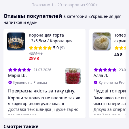
Показано 1 - 29 товаров из 9000+
Отзывы покупателей
в категории «Украшения для
напитков и еды»
Корона для торта
Топер 
13х5,5см / Корона для
акрило
фотосессий / Тиара для
золото 
5.0
(9)
декора / Золотая корона
для то
427
.14
₴
40
₴
на торт / Корона для
299
₴
бенто торта
21.07.2026
23.06
Марія Ш.
Алла Л.
Куплено на Prom.ua
Куплено на Prom.
Прекрасна якість за таку ціну.
Чудові топери
Корони замовляю не вперше так як
Замовляю не впер
я кодитор ,вони дуже класні .
якісні топери за 
Доставка теж швидка ,і дуже гарно
Дякую за операти
все упаковано.
в той же день , 
Преимущества
Смотри также
Корона дуже гарно блистить.