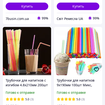
Купить
Купить
99%
99%
7busin.com.ua
Світ Ремесла UA
Трубочки для напитков с
Трубочки для напитков
изгибом 4.8х210мм 200шт
9х190мм 100шт Микс,
Люминесцентные
коктейльные соломки для
Готово к отправке
Готово к отправке
соломки Гофра с гофрой
сока и коктейлей
коленом коктейльные
пластиковые широкие
5.0
(3)
5.0
(3)