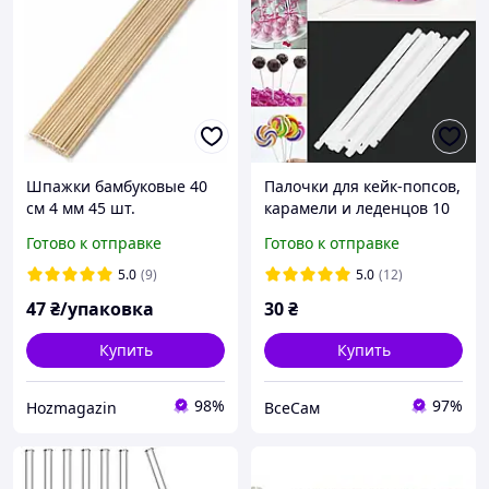
Шпажки бамбуковые 40
Палочки для кейк-попсов,
см 4 мм 45 шт.
карамели и леденцов 10
см (10 штук)
Готово к отправке
Готово к отправке
5.0
(9)
5.0
(12)
47
₴/упаковка
30
₴
Купить
Купить
98%
97%
Hozmagazin
ВсеСам