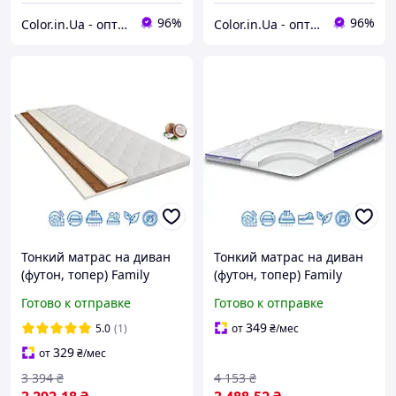
96%
96%
Color.in.Ua - оптові ціни, акції, знижки, доставка!
Color.in.Ua - оптові ціни, акції, знижки, доставка!
Тонкий матрас на диван
Тонкий матрас на диван
(футон, топер) Family
(футон, топер) Family
Sleep ГЛОРИ (6см, 3/3)
Sleep "TOP AIR Foam"
Готово к отправке
Готово к отправке
(8см, 4/4)
349
5.0
(1)
от
₴
/мес
329
от
₴
/мес
3 394
₴
4 153
₴