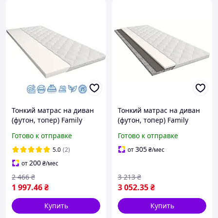
Тонкий матрас на диван
Тонкий матрас на диван
(футон, топер) Family
(футон, топер) Family
Sleep ГРЕЙС (5см, 2/2)
Sleep АВРОРА (5см, 3/4)
Готово к отправке
Готово к отправке
305
5.0
(2)
от
₴
/мес
200
от
₴
/мес
2 466
₴
3 213
₴
1 997
.46
₴
3 052
.35
₴
Купить
Купить