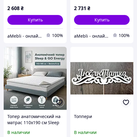
Тонкий ортопедический
ортопедический
наматрасник на диван
безпружинный тонкий
2 608
₴
2 731
₴
Купить
Купить
100%
100%
aMebli - онлайн магазин матрасом и топперов
aMebli - онлайн магазин матрасом и топперов
Топер анатомический на
Топпери
матрас 110x190 см Sleep
& GO Energy / Тонкий
В наличии
В наличии
ортопедический