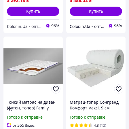
3 292
.18
₴
3 488
.52
₴
Купить
Купить
96%
96%
Color.in.Ua - оптові ціни, акції, знижки, доставка!
Color.in.Ua - оптові ціни, акції, знижки, доставка!
Тонкий матрас на диван
Матрац-топер Сонгранд
(футон, топер) Family
Комфорт максі, 9 см
Sleep "TOP AIR Cocos"
Готово к отправке
Готово к отправке
(6см. 4/4)
365
от
₴
/мес
4.8
(12)