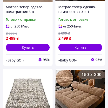
Матрас-топер-одеяло-
Матрас-топер-одеяло-
наматрасник 3-в-1
наматрасник 3-в-1
150×200 см, 10 см, с
150×200 см, 10 см, с
Готово к отправке
Готово к отправке
пуховым волоконным
пуховым волоконным
наполнителем мягкий,
наполнителем мягкий,
250
250
от
₴
/мес
от
₴
/мес
двусторонний KT7005701
двусторонний KT7005704
2 899
₴
2 899
₴
2 499
₴
2 499
₴
Купить
Купить
95%
95%
«Baby GO!»
«Baby GO!»