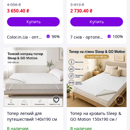
4 056
₴
3 413
₴
3 650
.40
₴
2 730
.40
₴
Купить
Купить
96%
100%
Color.in.Ua - оптові ціни, акції, знижки, доставка!
7 снів - ортопедичні матраци та ліжка
Топер легкий для
Топер на кровать Sleep &
путешествий 140x190 см
GO Motion 150x190 см /
Sleep & GO Motion /
Наматрасник
В наличии
В наличии