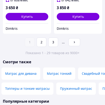
608
642
от
₴
/мес
от
₴
/мес
3 650
₴
3 850
₴
Купить
Купить
Dimkris
Dimkris
1
2
3
...
Показано 1 - 29 товаров из 9000+
Смотри также
Матрас для дивана
Матрас тонкий
Свадебный то
Топперы и тонкие матрасы
Пружинный матрас
П
Популярные категории