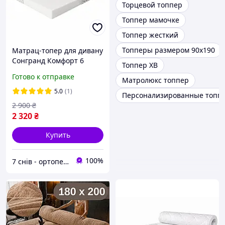
Торцевой топпер
Топпер мамочке
Топпер жесткий
Топперы размером 90х190
Матрац-топер для дивану
Сонгранд Комфорт 6
Топпер ХВ
(вакуум), 6 см
Готово к отправке
Матролюкс топпер
5.0
(1)
Персонализированные топп
2 900
₴
2 320
₴
Купить
100%
7 снів - ортопедичні матраци та ліжка