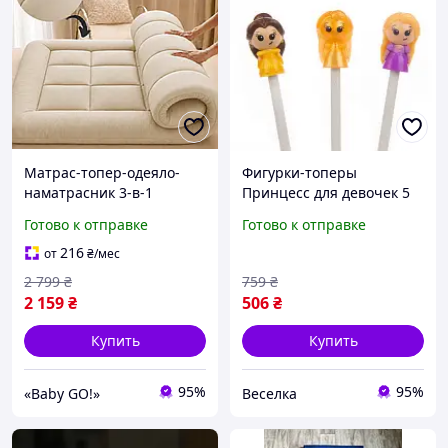
Матрас-топер-одеяло-
Фигурки-топеры
наматрасник 3-в-1
Принцесс для девочек 5
150×200 см, 10 см, с
шт развивающие
Готово к отправке
Готово к отправке
пуховым волоконным
игрушки для творчества
наполнителем мягкий,
и игр FLAME
216
от
₴
/мес
двусторонний KT7005935
2 799
₴
759
₴
2 159
₴
506
₴
Купить
Купить
95%
95%
«Baby GO!»
Веселка