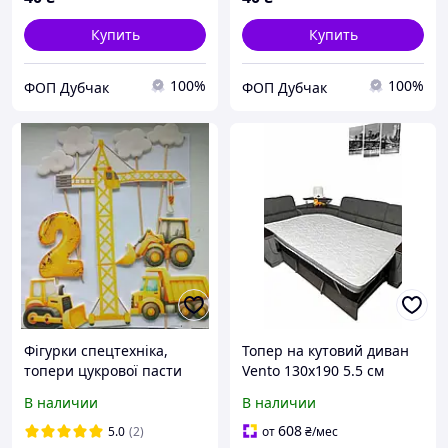
Купить
Купить
100%
100%
ФОП Дубчак
ФОП Дубчак
Фігурки спецтехніка,
Топер на кутовий диван
топери цукрової пасти
Vento 130х190 5.5 см
для хлопчик, їстівні
В наличии
В наличии
картинки на день
народження, топери
608
5.0
(2)
от
₴
/мес