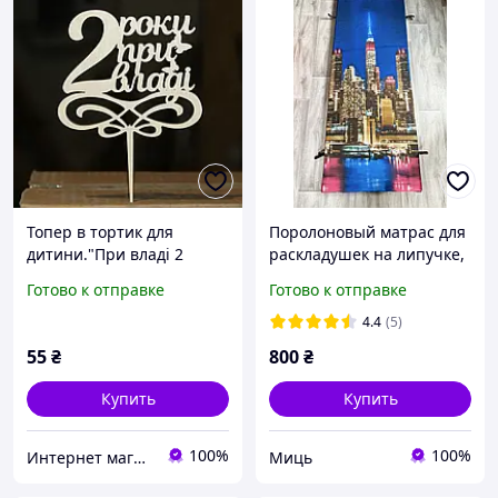
Топер в тортик для
Поролоновый матрас для
дитини."При владі 2
раскладушек на липучке,
роки"
топер, матрас
Готово к отправке
Готово к отправке
4.4
(5)
55
₴
800
₴
Купить
Купить
100%
100%
Интернет магазин Danchenko
Миць