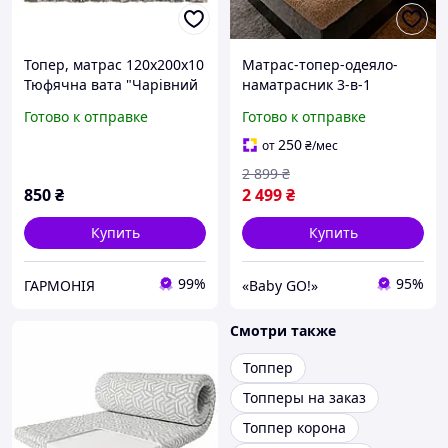
Топер, матрас 120х200х10
Матрас-топер-одеяло-
Тюфячна вата "Чарівний
наматрасник 3-в-1
сон"
150×200 см, 10 см, с
Готово к отправке
Готово к отправке
пуховым волоконным
наполнителем мягкий,
250
от
₴
/мес
двусторонний KT7005724
2 899
₴
850
₴
2 499
₴
Купить
Купить
99%
95%
ГАРМОНІЯ
«Baby GO!»
Смотри также
Топпер
Топперы на заказ
Топпер корона