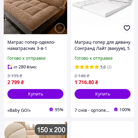
Матрас-топер-одеяло-
Матрац-топер для дивану
наматрасник 3-в-1
Сонгранд Лайт (вакуум), 5
180×200 см, 10 см, с
см
Готово к отправке
Готово к отправке
пуховым волоконным
наполнителем мягкий,
280
от
₴
/мес
5.0
(2)
двусторонний KT7005725
3 199
₴
2 146
₴
2 799
₴
1 716
.80
₴
Купить
Купить
95%
100%
«Baby GO!»
7 снів - ортопедичні матраци та ліжка