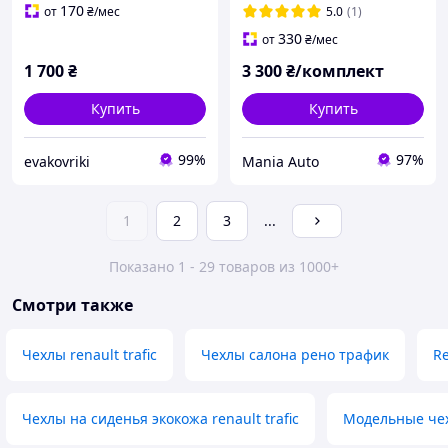
Рено Трафик
170
от
₴
/мес
5.0
(1)
330
от
₴
/мес
1 700
₴
3 300
₴/комплект
Купить
Купить
99%
97%
evakovriki
Mania Auto
1
2
3
...
Показано 1 - 29 товаров из 1000+
Смотри также
Чехлы renault trafic
Чехлы салона рено трафик
Re
Чехлы на сиденья экокожа renault trafic
Модельные чехл