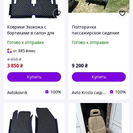
Коврики Экокожа с
Полторачка
бортиками в салон для
пассажирское сидение
Renault Trafic 2002-2014 с
трафик овтаро
Готово к отправке
Готово к отправке
ухом между сидений /
премастарая спарка
Рено Трафик коврики
полуторка пассажирская
385
от
₴
/мес
сиденья
4 058
₴
3 850
₴
9 200
₴
Купить
Купить
100%
100%
Avtokovrik
Avto Krislo сидіння