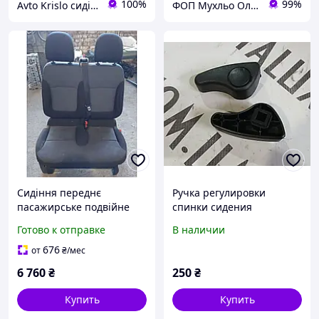
100%
99%
Avto Krislo сидіння
ФОП Мухльо Олег Олександрович
Сидіння переднє
Ручка регулировки
пасажирське подвійне
спинки сидения
876200582R, 861019770R,
7701206632, DF32615 на
Готово к отправке
В наличии
873110023R, 873120822R
Renault Trafic, Opel Vivaro,
Рено Трафік 3, Опель
Nissan Primastar, Рено
676
от
₴
/мес
Віваро, Фіат Таленто,
Трафик, Опель Виваро,
6 760
₴
250
₴
Купить
Купить