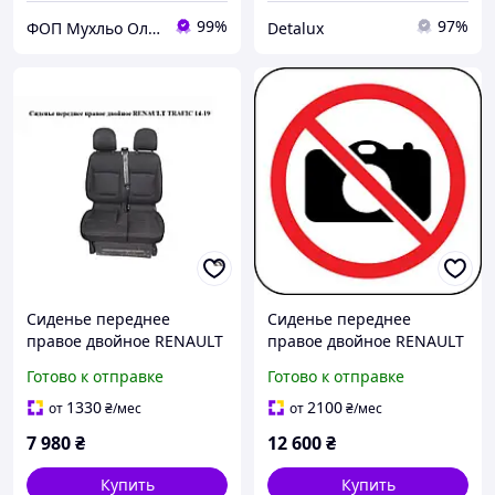
99%
97%
ФОП Мухльо Олег Олександрович
Detalux
Сиденье переднее
Сиденье переднее
правое двойное RENAULT
правое двойное RENAULT
TRAFIC 14-19 (РЕНО
TRAFIC 14-19 (РЕНО
Готово к отправке
Готово к отправке
ТРАФИК) (861019770R,
ТРАФИК) (LORK-1867-
873110023R, 873120822R,
107531)
1330
2100
от
₴
/мес
от
₴
/мес
876200582R, 876209406R,
7 980
₴
12 600
₴
Купить
Купить