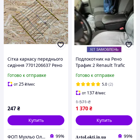
Сітка каркасу переднього
Подлокотник на Рено
сидіння 7701206637 Рено
Трафик 2 Renault Trafic
Трафік, Опель Віваро,
2001-2014 сидения 1+2
Готово к отправке
Готово к отправке
Ніссан Прімастар
25
от
₴
/мес
5.0
(2)
137
от
₴
/мес
1 571
₴
247
₴
1 370
₴
Купить
Купить
99%
99%
ФОП Мухльо Олег Олександрович
𝐀𝐯𝐭𝐨𝐋𝐨𝐤𝐭𝐢.𝐢𝐧.𝐮𝐚