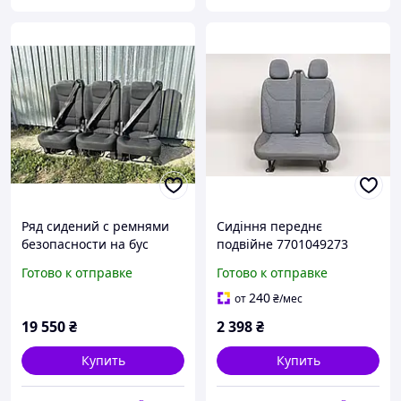
Ряд сидений с ремнями
Сидіння переднє
безопасности на бус
подвійне 7701049273
трафик сидения с
Рено Трафік, Опель
Готово к отправке
Готово к отправке
ремнями диван т4 кресла
Віваро, Ніссан Прімастар
вето сиденья вываро
240
от
₴
/мес
спринтер
19 550
₴
2 398
₴
Купить
Купить