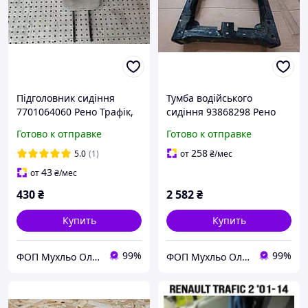
Підголовник сидіння
Тумба водійського
7701064060 Рено Трафік,
сидіння 93868298 Рено
Опель Віваро, Ніссан
Трафік 3, Опель Віваро,
Готово к отправке
Готово к отправке
Прімастар
Фіат Таленто, Ніссан NV
300
258
5.0
(1)
от
₴
/мес
43
от
₴
/мес
430
₴
2 582
₴
Купить
Купить
99%
99%
ФОП Мухльо Олег Олександрович
ФОП Мухльо Олег Олександрович