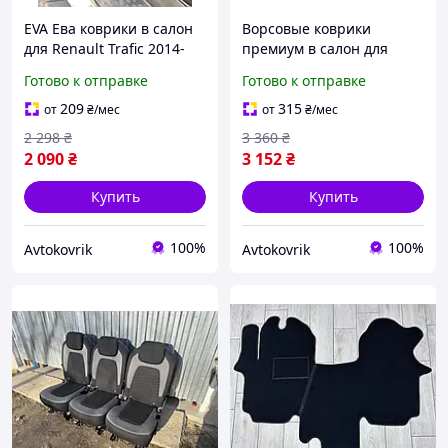
EVA Ева коврики в салон
Ворсовые коврики
для Renault Trafic 2014-
премиум в салон для
2019 с ухом между
Renault Trafic 2014-2019 с
Готово к отправке
Готово к отправке
сидениями / Рено Трафик
ухом между сидениями /
коврики
Рено Трафик коврики
209
315
от
₴
/мес
от
₴
/мес
2 298
₴
3 360
₴
2 090
₴
3 152
₴
Купить
Купить
100%
100%
Avtokovrik
Avtokovrik