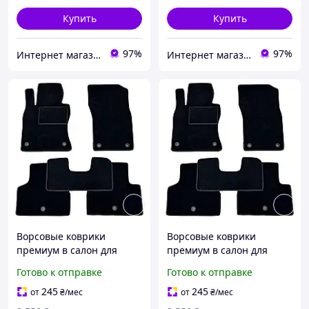
Купить
Купить
97%
97%
Интернет магазин Avtokovrik.in.ua
Интернет магазин Avtokovrik.in.ua
Ворсовые коврики
Ворсовые коврики
премиум в салон для
премиум в салон для
Renault Trafic 2002-2014 с
Renault Trafic 2014-2019 с
Готово к отправке
Готово к отправке
ухом между сидений /
ухом между сидениями /
Рено Трафик коврики
Рено Трафик коврики
245
245
от
₴
/мес
от
₴
/мес