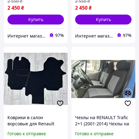
2 550
₴
2 550
₴
2 450
₴
2 450
₴
Купить
Купить
97%
97%
Интернет магазин Avtokovrik.in.ua
Интернет магазин Avtokovrik.in.ua
Коврики в салон
Чехлы на RENAULT Trafic
ворсовые для Renault
2+1 (2001-2014) Чехлы на
Trafic (2001-2015) 1+1 (с
передние сиденья Рено
Готово к отправке
Готово к отправке
ухом между сиденьями) /
Трафик Mot