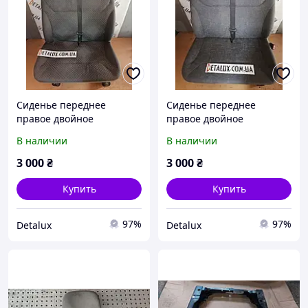
Сиденье переднее
Сиденье переднее
правое двойное
правое двойное
(полуторка) на Opel
(полуторка) на Opel
В наличии
В наличии
Vivaro, Renault Trafic,
Vivaro, Renault Trafic,
Nissan Primastar, Рено
Nissan Primastar, Рено
3 000
₴
3 000
₴
Трафик,
Трафик,
Купить
Купить
97%
97%
Detalux
Detalux