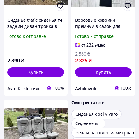
Сиденье trafic сиденья т4
Ворсовые коврики
задний диван тройка в
премиум в салон для
бус сиденья в бус трафик
Renault Trafic 2002-2014 с
Готово к отправке
Готово к отправке
вето Vito
ухом между сидениями /
Рено Трафик коврики
232
от
₴
/мес
2 560
₴
7 390
₴
2 325
₴
Купить
Купить
100%
100%
Avto Krislo сидіння
Avtokovrik
Смотри также
Сиденья opel vivaro
Сиденье isri
Чехлы на сиденья микроавто