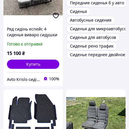
Передние сиденья б у авто
Сиденья
Автобусные сидения
Сиденья для микроавтобусов
Ряд сидінь еспейс 4
сиденья виваро сидушки
Сиденья для автобусов
трафик віто крісла
Готово к отправке
Сиденье рено трафик
спрінтер диван т4 т5
15 100
₴
Сиденье переднее двойное 
Купить
100%
Avto Krislo сидіння