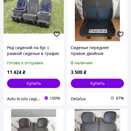
Ряд сидений на бус с
Сиденье переднее
рамкой сиденья в трафик
правое двойное
выто диван т4 кресла на
(полуторка) на Opel
Готово к отправке
В наличии
т5
Vivaro, Renault Trafic,
Nissan Primastar, Рено
11 424
₴
3 500
₴
Трафик,
Купить
Купить
100%
97%
Avto Krislo сидіння
Detalux