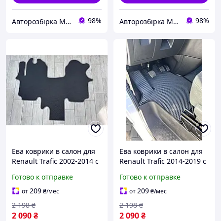
98%
98%
Авторозбірка Мікроавтобусів
Авторозбірка Мікроавтобусів
Ева коврики в салон для
Ева коврики в салон для
Renault Trafic 2002-2014 с
Renault Trafic 2014-2019 с
ухом между сидений /
ухом между сидениями /
Готово к отправке
Готово к отправке
Рено Трафик коврики
Рено Трафик коврики
209
209
от
₴
/мес
от
₴
/мес
2 198
₴
2 198
₴
2 090
₴
2 090
₴