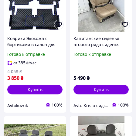
Коврики Экокожа с
Капитанские сиденья
бортиками в салон для
второго ряда сиденья
Renault Trafic 2014-2019 с
трафик вываро
Готово к отправке
Готово к отправке
ухом между сидениями /
капитанское сидушки с
Рено Трафик коврики
подлокотниками т5
385
от
₴
/мес
сиденьями с
4 058
₴
подлокотниками в бус т4
3 850
₴
5 490
₴
Купить
Купить
100%
100%
Avtokovrik
Avto Krislo сидіння