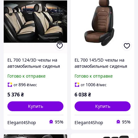
EL 700 124/3D чехлы на
EL 700 145/5D чехлы на
автомобильные сиденья
автомобильные сиденья
TORINO, комплект,
VERONA, комплект,
Готово к отправке
Готово к отправке
бежевые
коричневые
896
1006
от
₴
/мес
от
₴
/мес
5 376
₴
6 038
₴
Купить
Купить
95%
95%
Elegant4Shop
Elegant4Shop