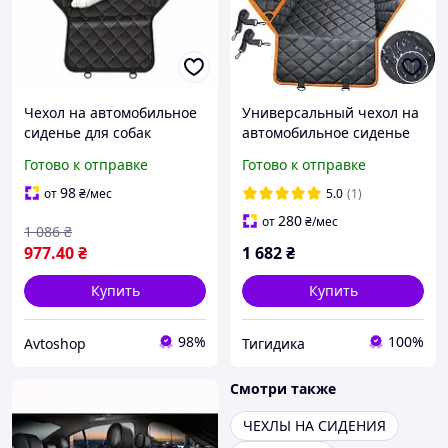
Чехол на автомобильное
Универсальный чехол на
сиденье для собак
автомобильное сиденье
135*147 см
для перевозки домашних
Готово к отправке
Готово к отправке
животных 4 в 1
98
от
₴
/мес
5.0
(1)
280
от
₴
/мес
1 086
₴
977
.40
₴
1 682
₴
Купить
Купить
98%
100%
Avtoshop
Тигидика
Смотри также
ЧЕХЛЫ НА СИДЕНИЯ