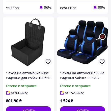
96%
99%
Ya.shop
Best Price
Чехол на автомобильное
Чехлы на автомобильные
сиденье для собак 100*50
сиденья Sakura SS5292
см
Универсальные накидки-
Готово к отправке
Готово к отправке
чехлы для
автомобильных сидушек
80
152
от
₴
/мес
от
₴
/мес
801
.90
₴
1 524
₴
Купить
Купить