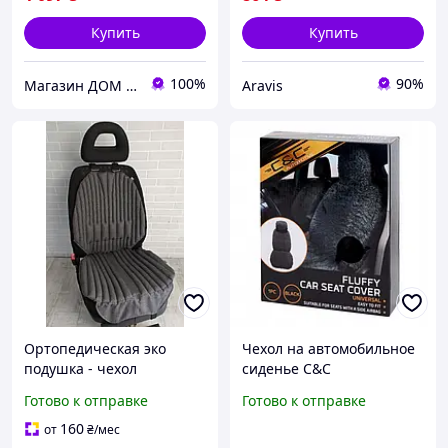
Купить
Купить
100%
90%
Магазин ДОМ КОМФОРТА
Aravis
Ортопедическая эко
Чехол на автомобильное
подушка - чехол
сиденье C&C
EKKOSEAT на
универсальный,
Готово к отправке
Готово к отправке
автомобильное сидение,
плюшевый
универсальная
160
от
₴
/мес