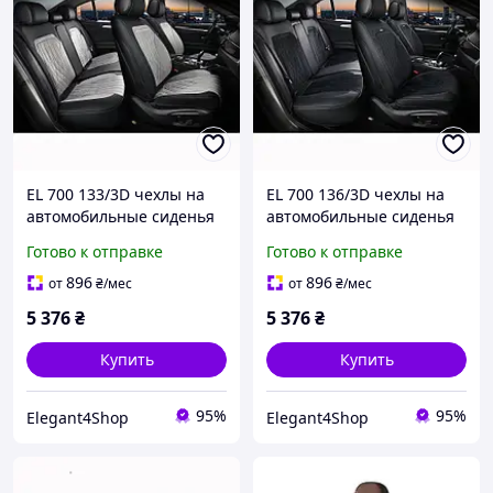
EL 700 133/3D чехлы на
EL 700 136/3D чехлы на
автомобильные сиденья
автомобильные сиденья
MODENA, комплект,
MODENA, комплект,
Готово к отправке
Готово к отправке
серые
черные
896
896
от
₴
/мес
от
₴
/мес
5 376
₴
5 376
₴
Купить
Купить
95%
95%
Elegant4Shop
Elegant4Shop