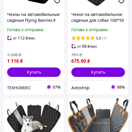
Чехлы на автомобильные
Чехол на автомобильное
сиденья Flying Banner,9
сиденье для собак 100*50
штук, заднее сиденье с 3
см
Готово к отправке
Готово к отправке
молниями, разделяемое
на 40/50, 50/50,
112
от
₴
/мес
5.0
(1)
68
от
₴
/мес
1 200
₴
751
₴
1 116
₴
675
.90
₴
Купить
Купить
97%
98%
ТЕХНОМІКС
Avtoshop