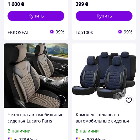
1 600
₴
399
₴
Купить
Купить
99%
99%
EKKOSEAT
Top100k
Чехлы на автомобильные
Комплект чехлов на
сиденья Lucaro Paris
автомобильные сиденья
универсальные черно-
OTOM Sport Plus 104 Blue
В наличии
В наличии
красные комплект
773
807
от
₴
/мес
от
₴
/мес