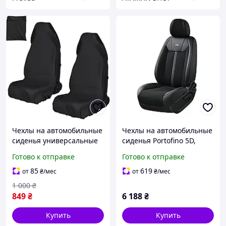
Чехлы на автомобильные
Чехлы на автомобильные
сиденья универсальные
сиденья Portofino 5D,
водонепроницаемые
полный комплект,
Готово к отправке
Готово к отправке
ZATOOTO (2 шт)
черные Elegant EL 700
176
85
619
от
₴
/мес
от
₴
/мес
1 000
₴
849
₴
6 188
₴
Купить
Купить