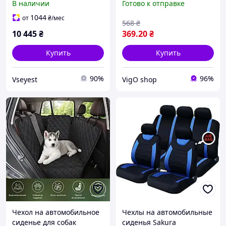
В наличии
Готово к отправке
черный/синий
Pet Zoom Loungee Auto
Черный (2088)
1044
от
₴
/мес
568
₴
10 445
₴
369
.20
₴
Купить
Купить
90%
96%
Vseyest
VigO shop
Чехол на автомобильное
Чехлы на автомобильные
сиденье для собак
сиденья Sakura