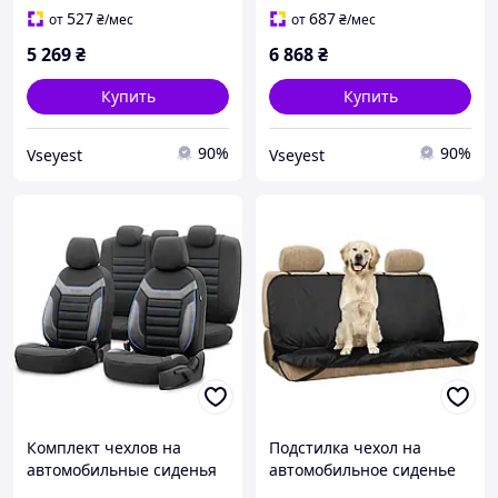
527
687
от
₴
/мес
от
₴
/мес
5 269
₴
6 868
₴
Купить
Купить
90%
90%
Vseyest
Vseyest
Комплект чехлов на
Подстилка чехол на
автомобильные сиденья
автомобильное сиденье
OTOM Individual 203
для домашних животных