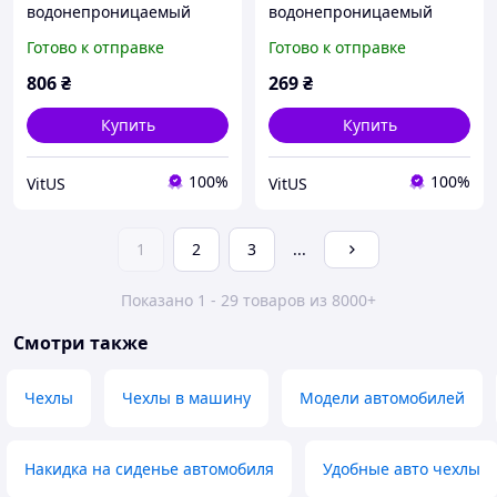
водонепроницаемый
водонепроницаемый
авточехол, чехол на
авточехол, чехол на
Готово к отправке
Готово к отправке
автомобильные сиденья
автомобильное сиденье
для перевозки собак
для перевозки собак
806
₴
269
₴
Купить
Купить
100%
100%
VitUS
VitUS
1
2
3
...
Показано 1 - 29 товаров из 8000+
Смотри также
Чехлы
Чехлы в машину
Модели автомобилей
Накидка на сиденье автомобиля
Удобные авто чехлы