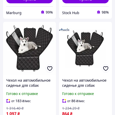
99%
98%
Marburg
Stock Hub
Чехол на автомобильное
Чехол на автомобильное
сиденье для собак
сиденье для собак
135*147 см (GD-13) DL
135*147 см GD-13
Готово к отправке
Готово к отправке
183
86
от
₴
/мес
от
₴
/мес
1 316
.40
₴
1 234
.29
₴
1 097
₴
864
₴