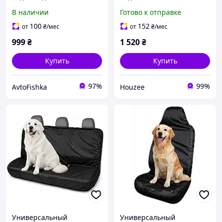
универсальные для
В наличии
Готово к отправке
защиты и обновления
салона черно-синие
100
152
от
₴
/мес
от
₴
/мес
999
₴
1 520
₴
Купить
Купить
97%
99%
AvtoFishka
Houzee
Универсальный
Универсальный