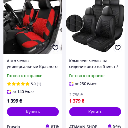
Авто чехлы
Комплект чехлы на
универсальные Красного
сидение авто на 5 мест /
цвета Чехлы на
Универсальные чехлы на
Готово к отправке
Готово к отправке
автомобильные сиденья
автомобильные сиденья /
материал полиэстер
Накидки на сиденье
230
5.0
(1)
от
₴
/мес
машины
140
от
₴
/мес
2 758
₴
1 399
₴
1 379
₴
Купить
Купить
91%
94%
Pravda
ATAMAN SHOP