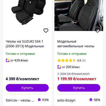
Чехлы на SUZUKI SX4 1
Модельные
(2006-2013) Модельные
автомобильные чехлы
чехлы на сиденья Cузуки
"ПИЛОТ" DAEWOO LANOS
Готово к отправке
Готово к отправке
СX4 cov
(1997-2010) (чёрный,
синий, красный, серый)
439
от
₴
/мес
4.9
(8)
200
от
₴
/мес
1 304
.34
₴/комплект
4 390
₴/комплект
1 199
.99
₴/комплект
Купить
Купить
93%
98%
Stercov - чехлы для сидений вашего автомобиля
avto-dizayn