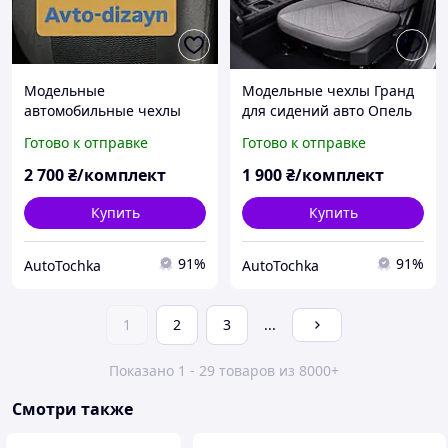
Модельные
Модельные чехлы Гранд
автомобильные чехлы
для сидений авто Опель
OPEL ASTRA G (1998-2008)
Виваро (Opel Vivaro) (1+2)
Готово к отправке
Готово к отправке
(седан\хетчбек\универсал
серый квадрат
) ТЕМНО-СЕРЫЕ
2 700
₴/комплект
1 900
₴/комплект
Купить
Купить
91%
91%
AutoTochka
AutoTochka
1
2
3
...
Показано 1 - 29 товаров из 8000+
Смотри также