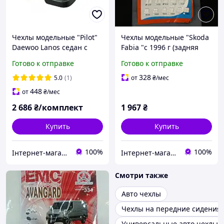
Чехлы модельные "Pilot"
Чехлы модельные "Skoda
Daewoo Lanos седан с
Fabia "с 1996 г (задняя
1997
спинка неделенная))
Готово к отправке
Готово к отправке
328
5.0
(1)
от
₴
/мес
448
от
₴
/мес
2 686
₴/комплект
1 967
₴
Купить
Купить
100%
100%
Інтернет-магазин "Автостиль Дніпро"
Інтернет-магазин "Автостиль Дніпро"
Смотри также
Авто чехлы
Чехлы на передние сидения
Универсальные авто чехлы