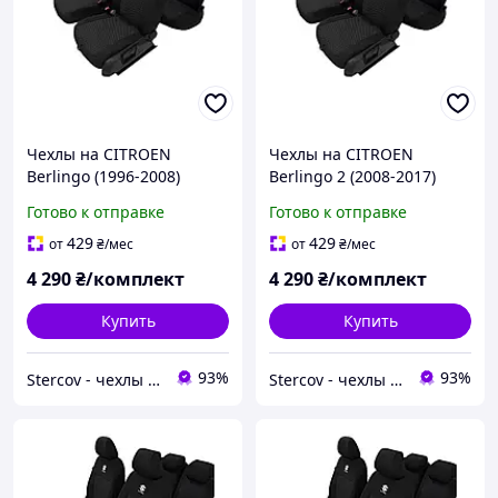
Чехлы на CITROEN
Чехлы на CITROEN
Berlingo (1996-2008)
Berlingo 2 (2008-2017)
пассажир Модельные
пасажир Модельные
Готово к отправке
Готово к отправке
чехлы на сиденья
чехлы на сиденья
Ситроен Берлинго cov
Ситроен Берлинго cov
429
429
от
₴
/мес
от
₴
/мес
4 290
₴/комплект
4 290
₴/комплект
Купить
Купить
93%
93%
Stercov - чехлы для сидений вашего автомобиля
Stercov - чехлы для сидений вашего автомобиля