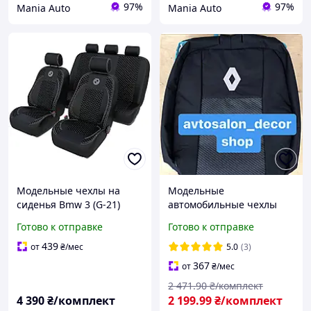
97%
97%
Mania Auto
Mania Auto
Модельные чехлы на
Модельные
сиденья Bmw 3 (G-21)
автомобильные чехлы
(2018-2023) ткань жаккард
RENAULT SCENIC II (2002-
Готово к отправке
Готово к отправке
комплект салона
2009) (5 мест)
439
от
₴
/мес
5.0
(3)
367
от
₴
/мес
2 471
.90
₴/комплект
4 390
₴/комплект
2 199
.99
₴/комплект