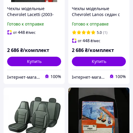
Чехлы модельные
Чехлы модельные
Chevrolet Lacetti (2003-
Chevrolet Lanos седан с
2013) / Gentra SD-Combi
1997
Готово к отправке
Готово к отправке
04- черно-серый
448
от
₴
/мес
5.0
(1)
448
от
₴
/мес
2 686
₴/комплект
2 686
₴/комплект
Купить
Купить
100%
100%
Інтернет-магазин "Автостиль Дніпро"
Інтернет-магазин "Автостиль Дніпро"