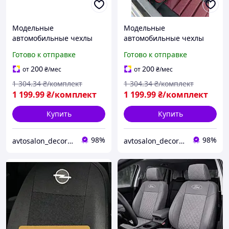
Модельные
Модельные
автомобильные чехлы
автомобильные чехлы
"ПИЛОТ" ВАЗ
"ПИЛОТ" ВАЗ 2110 (седан)
Готово к отправке
Готово к отправке
2102/2103/2104/2105/2106
(чёрный, серый, синий,
(чёрный, серый,
красный)
200
200
от
₴
/мес
от
₴
/мес
красный, синий)
1 304
.34
₴/комплект
1 304
.34
₴/комплект
1 199
.99
₴/комплект
1 199
.99
₴/комплект
Купить
Купить
98%
98%
avtosalon_decor shop
avtosalon_decor shop