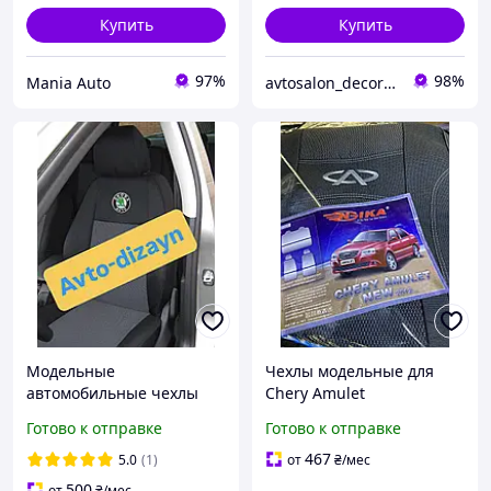
Купить
Купить
97%
98%
Mania Auto
avtosalon_decor shop
Модельные
Чехлы модельные для
автомобильные чехлы
Chery Amulet
SKODA OCTAVIA TOUR
Готово к отправке
Готово к отправке
(1996-2010)
467
5.0
(1)
от
₴
/мес
500
от
₴
/мес