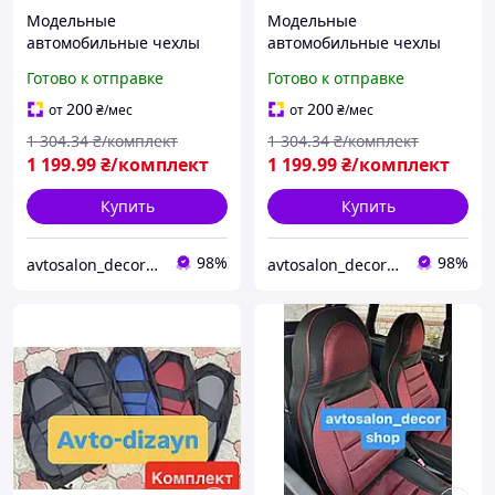
Модельные
Модельные
автомобильные чехлы
автомобильные чехлы
"ПИЛОТ" ВАЗ 2101
"ПИЛОТ" ВАЗ
Готово к отправке
Готово к отправке
(чёрный, синий, красный,
2113/2114/2115 (чёрный,
серый)
серый, красный, синий)
200
200
от
₴
/мес
от
₴
/мес
1 304
.34
₴/комплект
1 304
.34
₴/комплект
1 199
.99
₴/комплект
1 199
.99
₴/комплект
Купить
Купить
98%
98%
avtosalon_decor shop
avtosalon_decor shop