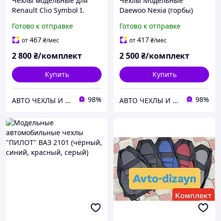
Чехлы модельные для
Чехлы Модельные
Renault Clio Symbol I.
Daewoo Nexia (горбы)
эконом.
Готово к отправке
Готово к отправке
467
417
от
₴
/мес
от
₴
/мес
2 800
₴/комплект
2 500
₴/комплект
Купить
Купить
98%
98%
АВТО ЧЕХЛЫ И АКСЕССУАРЫ
АВТО ЧЕХЛЫ И АКСЕССУАРЫ