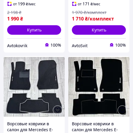
199
171
от
₴
/мес
от
₴
/мес
2 198
₴
1 970
₴/комплект
1 990
₴
1 710
₴/комплект
Купить
Купить
100%
100%
Avtokovrik
AvtoSvit
Ворсовые коврики в
Ворсовые коврики в
салон для Mercedes E-
салон для Mercedes E-