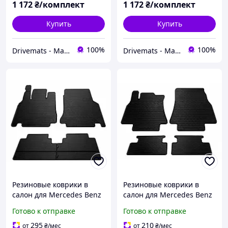
1 172
₴/комплект
1 172
₴/комплект
Купить
Купить
100%
100%
Drivemats - Магазин автокилимків
Drivemats - Магазин автокилимків
Резиновые коврики в
Резиновые коврики в
салон для Mercedes Benz
салон для Mercedes Benz
W168 A (1997-2004)
W169 A (2004-2012)
Готово к отправке
Готово к отправке
комплект из 4 штук
комплект из 4 штук
(Stingray)
(Stingray)
295
210
от
₴
/мес
от
₴
/мес