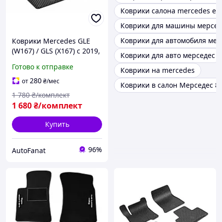
Коврики салона mercedes eq
Коврики для машины мерседе
Коврики для автомобиля мерс
Коврики Mercedes GLE
(W167) / GLS (X167) с 2019,
Коврики для авто мерседес
в салон резиновые (TPE),
Готово к отправке
Коврики на mercedes
4 шт., Gumarny Zubri
Чехия (P222494)
280
от
₴
/мес
Коврики в салон Мерседес 8
1 780
₴/комплект
1 680
₴/комплект
Купить
96%
AutoFanat