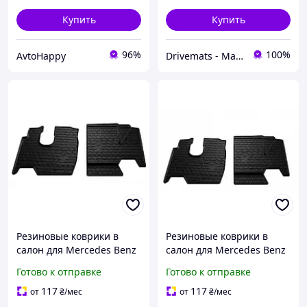
Купить
Купить
96%
100%
AvtoHappy
Drivemats - Магазин автокилимків
Резиновые коврики в
Резиновые коврики в
салон для Mercedes Benz
салон для Mercedes Benz
ATEGO (1998-2004)
ATEGO (2004-2013)
Готово к отправке
Готово к отправке
комплект из 2 штук
комплект из 2 штук
(Stingray)
(Stingray)
117
117
от
₴
/мес
от
₴
/мес