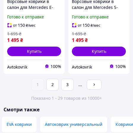
Ворсовые коврики в
Ворсовые коврики в
салон для Mercedes E-
салон для Mercedes S-
Class W124 1984-1997 /
Class W140 1991-1998 /
Готово к отправке
Готово к отправке
Мерседес W124 коврики
Мерседес W140 коврики
ворсовые
150
150
от
₴
/мес
от
₴
/мес
1 695
₴
1 695
₴
1 495
₴
1 495
₴
Купить
Купить
100%
100%
Avtokovrik
Avtokovrik
1
2
3
...
Показано 1 - 29 товаров из 10000+
Смотри также
EVA коврики
Автоковрик универсальный
Коврики