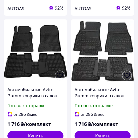
92%
92%
AUTOAS
AUTOAS
Автомобильные Avto-
Автомобильные Avto-
Gumm коврики в салон
Gumm коврики в салон
Mercedes E-class (W124)
Mercedes A-class (W169)
Готово к отправке
Готово к отправке
1984-1996/ Мерседес
2004-2011/ Мерседес
В124
В169
286
286
от
₴
/мес
от
₴
/мес
1 716
₴/комплект
1 716
₴/комплект
Купить
Купить