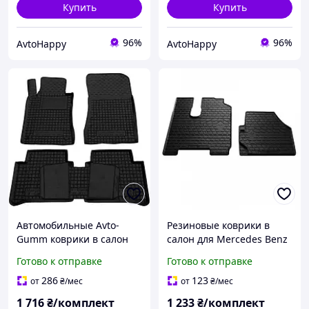
Купить
Купить
96%
96%
AvtoHappy
AvtoHappy
Автомобильные Avto-
Резиновые коврики в
Gumm коврики в салон
салон для Mercedes Benz
Mercedes E-class (W211)
ACTROS Mp3 (Megaspace)
Готово к отправке
Готово к отправке
2002-2009 / Мерседес
(2008-2011) комплект из 2
В211 2002
штук
286
123
от
₴
/мес
от
₴
/мес
1 716
₴/комплект
1 233
₴/комплект