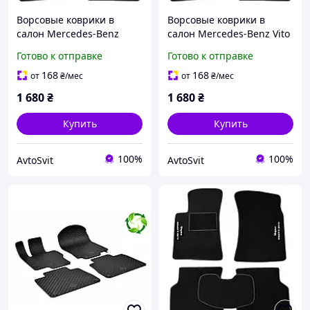
Ворсовые коврики в
Ворсовые коврики в
салон Mercedes-Benz
салон Mercedes-Benz Vito
Viano / Vito (Мерседес-
(Мерседес-Бенц Вито)
Готово к отправке
Готово к отправке
Бенц Виано / Вито) (2003-
(638) (1996-2003)
2014)
168
168
от
₴
/мес
от
₴
/мес
1 680
₴
1 680
₴
Купить
Купить
100%
100%
AvtoSvit
AvtoSvit