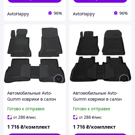
96%
96%
AvtoHappy
AvtoHappy
Автомобильные Avto-
Автомобильные Avto-
Gumm коврики в салон
Gumm коврики в салон
Mercedes C-class (W205)
Mercedes E-Class (W210)
Готово к отправке
Готово к отправке
2014-2021/ Мерседес
1995-2002 / Мерседес
В205
В210
286
286
от
₴
/мес
от
₴
/мес
1 716
₴/комплект
1 716
₴/комплект