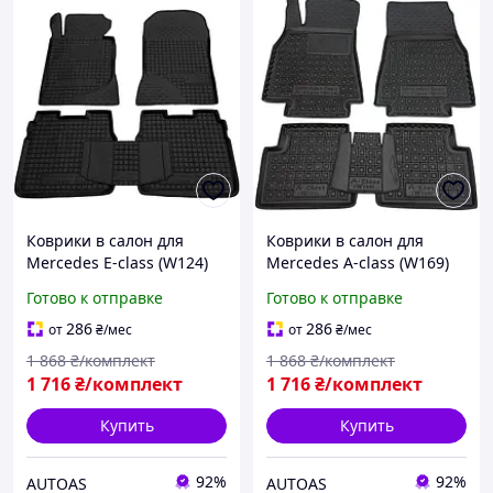
Коврики в салон для
Коврики в салон для
Mercedes E-class (W124)
Mercedes A-class (W169)
1984-1996/ Мерседес
2004-2011/ Мерседес
Готово к отправке
Готово к отправке
В124, Avto-Gumm,
В169, Avto-Gumm,
Чёрные
Чёрные
286
286
от
₴
/мес
от
₴
/мес
1 868
₴/комплект
1 868
₴/комплект
1 716
₴/комплект
1 716
₴/комплект
Купить
Купить
92%
92%
AUTOAS
AUTOAS