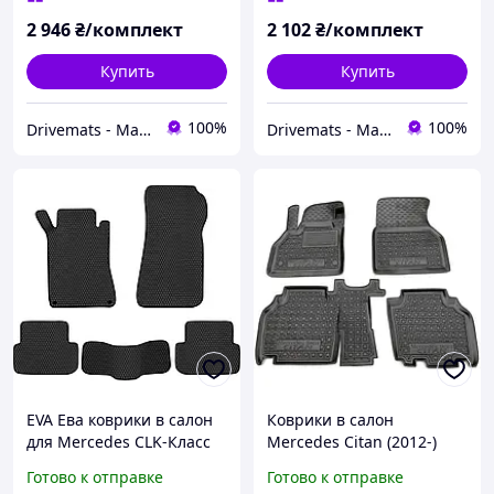
2 946
₴/комплект
2 102
₴/комплект
Купить
Купить
100%
100%
Drivemats - Магазин автокилимків
Drivemats - Магазин автокилимків
EVA Ева коврики в салон
Коврики в салон
для Mercedes CLK-Класс
Mercedes Citan (2012-)
W209 2002-2010 Купе /
(Avto-Gumm)
Готово к отправке
Готово к отправке
Мерседес w209 коврики