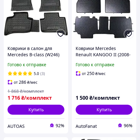
Коврики в салон для
Коврики Mercedes
Mercedes B-class (W246)
Renault KANGOO II (2008-
2012-2018 Electric Drive /
2021) / CITAN I (2012-2021)
Готово к отправке
Готово к отправке
Мерседес В246, Avto-
в салон резиновые
Gumm, Чёрные
(838/3C)
250
5.0
(3)
от
₴
/мес
286
от
₴
/мес
1 868
₴/комплект
1 716
₴/комплект
1 500
₴/комплект
Купить
Купить
92%
96%
AUTOAS
AutoFanat