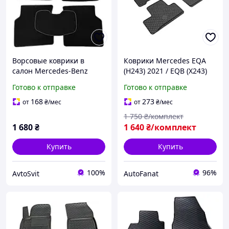
Ворсовые коврики в
Коврики Mercedes EQA
салон Mercedes-Benz
(H243) 2021 / EQB (X243)
Sprinter 906 (2007-2018 )
2022 , в салон резиновые,
Готово к отправке
Готово к отправке
коврики Мерседес-Бенц
4 шт., Gumarny Zubri
Спринтер 906
Чехия (223104)
168
273
от
₴
/мес
от
₴
/мес
1 750
₴/комплект
1 680
₴
1 640
₴/комплект
Купить
Купить
100%
96%
AvtoSvit
AutoFanat