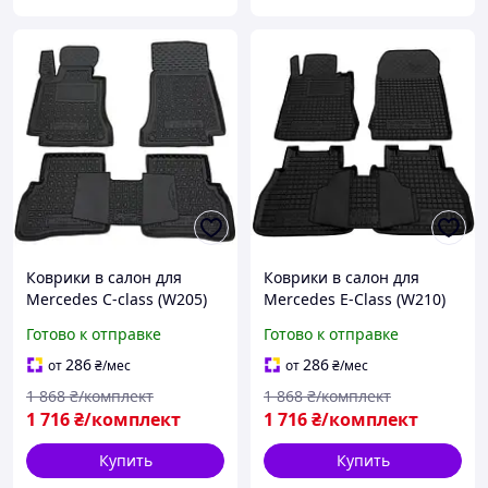
Коврики в салон для
Коврики в салон для
Mercedes C-class (W205)
Mercedes E-Class (W210)
2014-2021/ Мерседес
1995-2002 / Мерседес
Готово к отправке
Готово к отправке
В205, Avto-Gumm,
В210, Avto-Gumm,
Чёрные
Чёрные
286
286
от
₴
/мес
от
₴
/мес
1 868
₴/комплект
1 868
₴/комплект
1 716
₴/комплект
1 716
₴/комплект
Купить
Купить