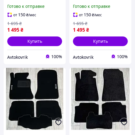
Class W210 1995-2002 /
Class W211 2002-2009 /
Готово к отправке
Готово к отправке
Мерседес w210 коврики
Мерседес W211 ворсовые
ворсовые
автоковрики
150
150
от
₴
/мес
от
₴
/мес
1 695
₴
1 695
₴
1 495
₴
1 495
₴
Купить
Купить
100%
100%
Avtokovrik
Avtokovrik