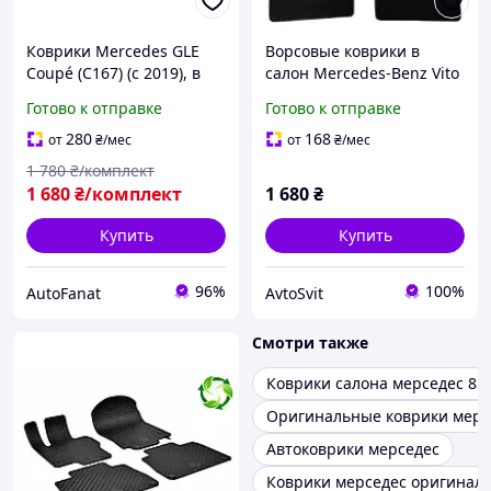
Коврики Mercedes GLE
Ворсовые коврики в
Coupé (C167) (с 2019), в
салон Mercedes-Benz Vito
салон резиновые (TPE), 4
(Мерседес-Бенц Вито)
Готово к отправке
Готово к отправке
шт., Gumarny Zubri Чехия
(447) 2014-
(P222497)
280
168
от
₴
/мес
от
₴
/мес
1 780
₴/комплект
1 680
₴/комплект
1 680
₴
Купить
Купить
96%
100%
AutoFanat
AvtoSvit
Смотри также
Коврики салона мерседес 81
Оригинальные коврики мерс
Автоковрики мерседес
Коврики мерседес оригинал