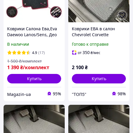
Коврики Салона Ева,Eva
Коврики ЕВА в салон
Daewoo Lanos/Sens, Део
Chevrolet Corvette
Ланос/Сенс, большой
В наличии
Готово к отправке
выбор цветов,Лучшая
цена в Украине
350
4.9
(17)
от
₴
/мес
1 500
₴/комплект
1 390
₴/комплект
2 100
₴
Купить
Купить
95%
98%
Magazin-ua
"ТОП5"