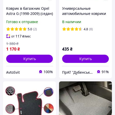
Коврик в багажник Opel
Универсальные
Astra G (1998-2009) (седан)
автомобильные коврики
(Avto-Gumm)
Prima "Прима" 4 шт
Готово к отправке
В наличии
5.0
(2)
4.8
(8)
117
от
₴
/мес
1 380
₴
1 170
₴
435
₴
Купить
Купить
100%
91%
AvtoSvit
ПрАТ "Дубенський завод ГТВ"