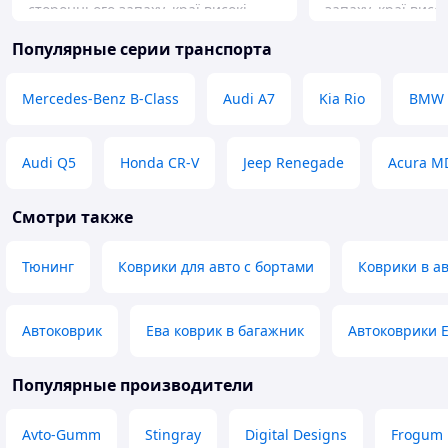
стороннього запаху, краї високі,
запаху, краї висок
добре утримують бруд і воду.
утримують бруд і
Популярные серии транспорта
Килимки лягли практично ідеально,
лягли практично 
трохи пришлось підризати.
салону, нічого не
Доставка швидка, товар відповідає
сидінням. Достав
Mercedes-Benz B-Class
Audi A7
Kia Rio
BMW 
опису. Покупкою задоволений,
відповідає опису
рекомендую!
задоволений, ре
Audi Q5
Honda CR-V
Jeep Renegade
Acura M
Смотри также
Тюнинг
Коврики для авто с бортами
Коврики в а
Автоковрик
Ева коврик в багажник
Автоковрики 
Популярные производители
Avto-Gumm
Stingray
Digital Designs
Frogum