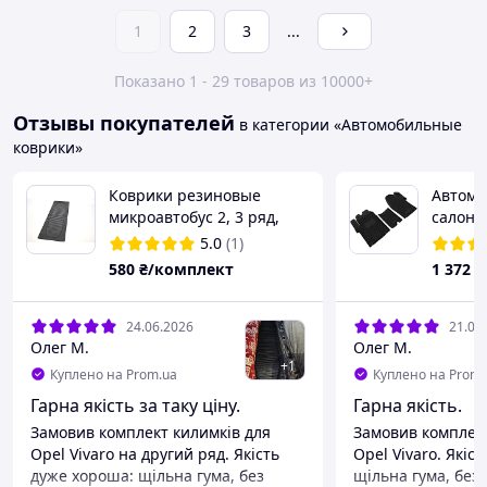
1
2
3
...
Показано 1 - 29 товаров из 10000+
Отзывы покупателей
в категории «Автомобильные
коврики»
Коврики резиновые
Автомо
микроавтобус 2, 3 ряд,
салон O
коврики в бус
2014) 
5.0
(1)
580
₴/комплект
1 372
₴
24.06.2026
21.06
Олег М.
Олег М.
+
1
Куплено на Prom.ua
Куплено на Prom.
Гарна якість за таку ціну.
Гарна якість.
Замовив комплект килимків для
Замовив комплект
Opel Vivaro на другий ряд. Якість
Opel Vivaro. Якіс
дуже хороша: щільна гума, без
щільна гума, без