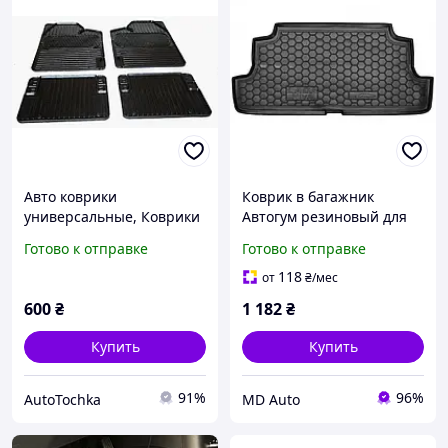
Авто коврики
Коврик в багажник
универсальные, Коврики
Автогум резиновый для
автомобильные "УН-2" 4-
Lada Niva Vaz Niva 1977-
Готово к отправке
Готово к отправке
шт.
2025 / Лада Нива Ваз
Нива автогум
118
от
₴
/мес
600
₴
1 182
₴
Купить
Купить
91%
96%
AutoTochka
MD Auto