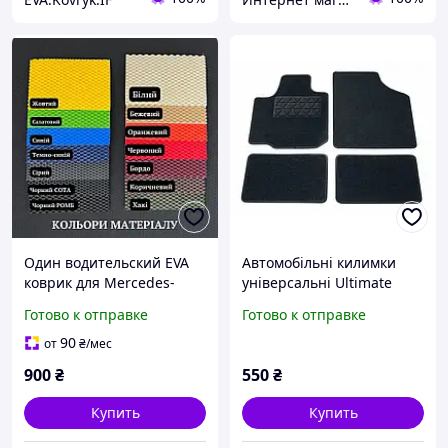
Один водительский EVA
Автомобільні килимки
коврик для Mercedes-
універсальні Ultimate
Benz Sprinter W903 (2000-
Speed 4 шт
Готово к отправке
Готово к отправке
2006) коврики для
спринтер 906 EVA
90
от
₴
/мес
900
₴
550
₴
Купить
Купить