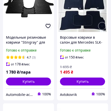
Модельные резиновые
Ворсовые коврики в
коврики "Stingray" для
салон для Mercedes SLK-
Volkswagen Transporter T5
Class R171 2004+
Готово к отправке
Готово к отправке
и T6 2003-2021 года
передние (1+2)
150
4.7
(3)
от
₴
/мес
178
от
₴
/мес
1 695
₴
1 780
₴/пара
1 495
₴
Купить
Купить
100%
100%
Automobile-accessories.com.ua
Avtokovrik