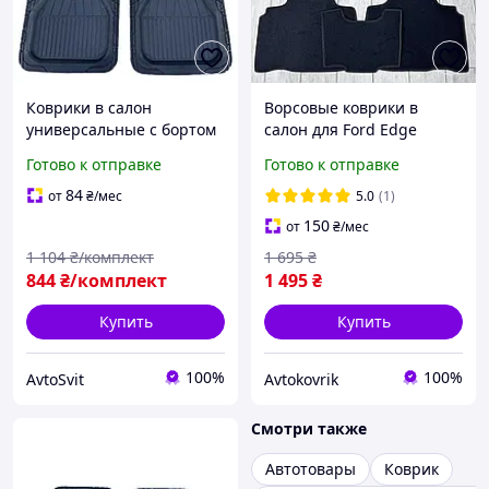
Коврики в салон
Ворсовые коврики в
универсальные с бортом
салон для Ford Edge
(комплект)
2014+ Форд Едж
Готово к отправке
Готово к отправке
84
от
₴
/мес
5.0
(1)
150
от
₴
/мес
1 104
₴/комплект
1 695
₴
844
₴/комплект
1 495
₴
Купить
Купить
100%
100%
AvtoSvit
Avtokovrik
Смотри также
Автотовары
Коврик