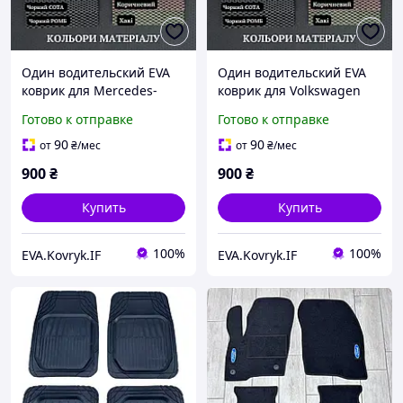
Один водительский EVA
Один водительский EVA
коврик для Mercedes-
коврик для Volkswagen
Benz Sprinter W906 (2006-
Crafter (2006-2016)
Готово к отправке
Готово к отправке
2018) коврики для
коврики для фольксваген
спринтер 906 EVA
крафтер EVA
90
90
от
₴
/мес
от
₴
/мес
900
₴
900
₴
Купить
Купить
100%
100%
EVA.Kovryk.IF
EVA.Kovryk.IF