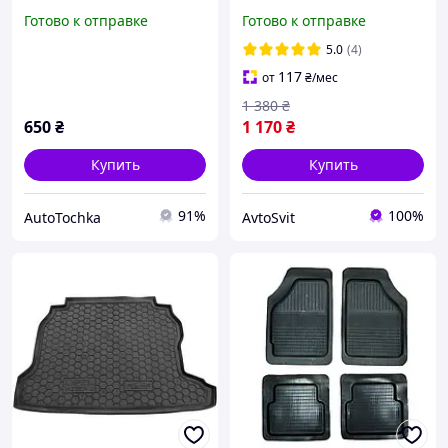
автомобильные "УН-3" 4-
(универсал) (Avto-Gumm)
Готово к отправке
Готово к отправке
шт.
5.0
(4)
117
от
₴
/мес
1 380
₴
650
₴
1 170
₴
Купить
Купить
91%
100%
AutoTochka
AvtoSvit