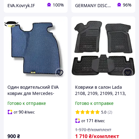
100%
96%
EVA.Kovryk.IF
GERMANY DISCOUNT
Один водительский EVA
Коврики в салон Lada
коврик для Mercedes-
2108, 2109, 21099, 2113,
Benz Sprinter I (1995-2000)
2114, 2115 (Avto-Gumm)
Готово к отправке
Готово к отправке
коврики EVA
90
от
₴
/мес
5.0
(2)
171
от
₴
/мес
1 970
₴/комплект
900
₴
1 710
₴/комплект