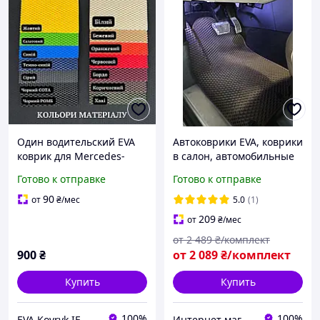
Один водительский EVA
Автоковрики EVA, коврики
коврик для Mercedes-
в салон, автомобильные
Benz Sprinter W907 2018-
коврики. Коврики в салон
Готово к отправке
Готово к отправке
коврики для спринтер
авто практически на
907 EVA
любую модель
90
от
₴
/мес
5.0
(1)
209
от
₴
/мес
от
2 489
₴/комплект
900
₴
от
2 089
₴/комплект
Купить
Купить
100%
100%
EVA.Kovryk.IF
Интернет магазин soulmarket