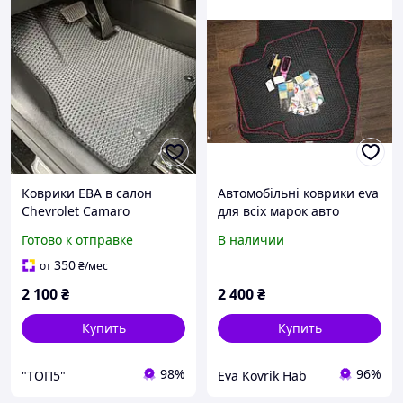
Коврики ЕВА в салон
Автомобільні коврики eva
Chevrolet Camaro
для всіх марок авто
Готово к отправке
В наличии
350
от
₴
/мес
2 100
₴
2 400
₴
Купить
Купить
98%
96%
"ТОП5"
Eva Kovrik Hab