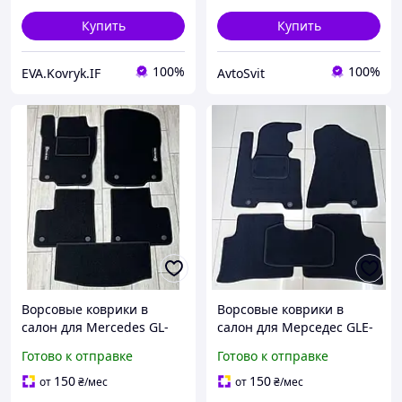
Купить
Купить
100%
100%
EVA.Kovryk.IF
AvtoSvit
Ворсовые коврики в
Ворсовые коврики в
салон для Mercedes GL-
салон для Мерседес GLE-
Class X164 2006-2012 /
Class W167 GLE
Готово к отправке
Готово к отправке
Мерседес Икс 164
коврики
150
150
от
₴
/мес
от
₴
/мес