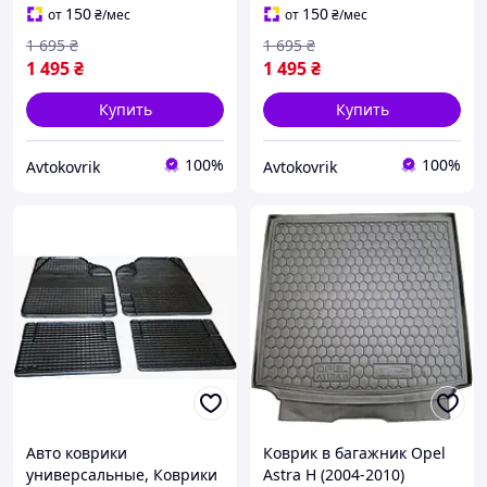
150
150
от
₴
/мес
от
₴
/мес
1 695
₴
1 695
₴
1 495
₴
1 495
₴
Купить
Купить
100%
100%
Avtokovrik
Avtokovrik
Авто коврики
Коврик в багажник Opel
универсальные, Коврики
Astra H (2004-2010)