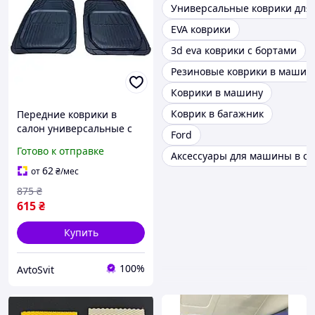
Универсальные коврики для 
EVA коврики
3d eva коврики с бортами
Резиновые коврики в машин
Коврики в машину
Коврик в багажник
Передние коврики в
салон универсальные с
Ford
бортиком
Готово к отправке
Аксессуары для машины в са
62
от
₴
/мес
875
₴
615
₴
Купить
100%
AvtoSvit