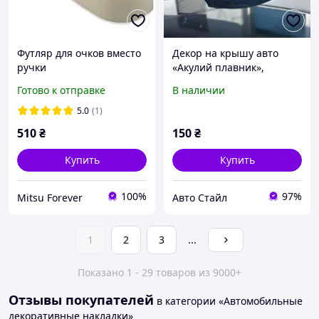
Футляр для очков вместо
Декор на крышу авто
ручки
«Акулий плавник»,
Mitsubishi/Nissan/Renault
глянцевый чёрный
Готово к отправке
В наличии
Бежевый
5.0
(1)
510
₴
150
₴
Купить
Купить
100%
97%
Mitsu Forever
Авто Стайл
1
2
3
...
Показано 1 - 29 товаров из 9000+
Отзывы покупателей
в категории «Автомобильные
декоративные накладки»