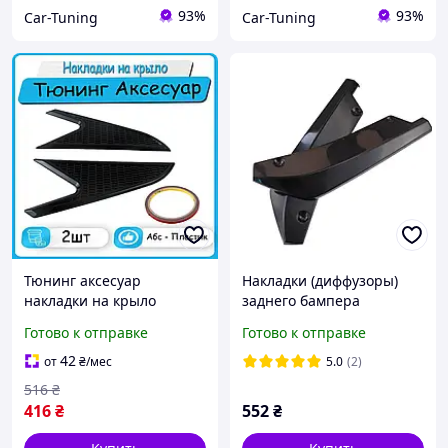
93%
93%
Car-Tuning
Car-Tuning
Тюнинг аксесуар
Накладки (диффузоры)
накладки на крыло
заднего бампера
диффузоры для передних
универсальные Комплект
Готово к отправке
Готово к отправке
крыльев универсальные.
2 шт
Черный
42
от
₴
/мес
5.0
(2)
516
₴
416
₴
552
₴