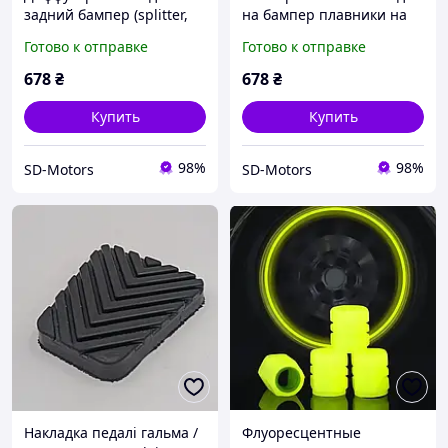
задний бампер (splitter,
на бампер плавники на
универсальные ) Черный
передний бампер или
Готово к отправке
Готово к отправке
глянец 2шт
задний на нижнюю часть
678
₴
678
₴
Купить
Купить
98%
98%
SD-Motors
SD-Motors
Накладка педалі гальма /
Флуоресцентные