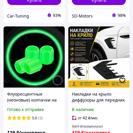
Купить
Купить
93%
98%
Car-Tuning
SD-Motors
Флуоресцентные
Накладки на крыло
(неоновые) колпачки на
диффузоры для передних
ниппель светящиеся в
крыльев универсальные.
Готово к отправке
В наличии
темноте зелёные 12х16
Тюненговые аксесуары
мм
Цвет черный
42
5.0
(3)
от
₴
/мес
569
₴/комплект
119
₴/комплект
419
₴/комплект