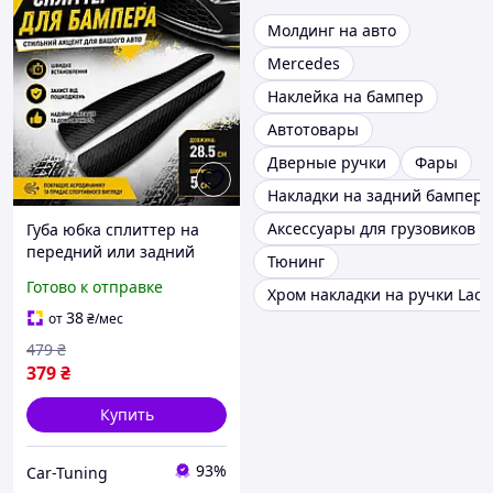
Молдинг на авто
Mercedes
Наклейка на бампер
Автотовары
Дверные ручки
Фары
Накладки на задний бампер
Аксессуары для грузовиков
Губа юбка сплиттер на
передний или задний
Тюнинг
бампер на его углы
Готово к отправке
Хром накладки на ручки Lacet
Карбон
38
от
₴
/мес
479
₴
379
₴
Купить
93%
Car-Tuning