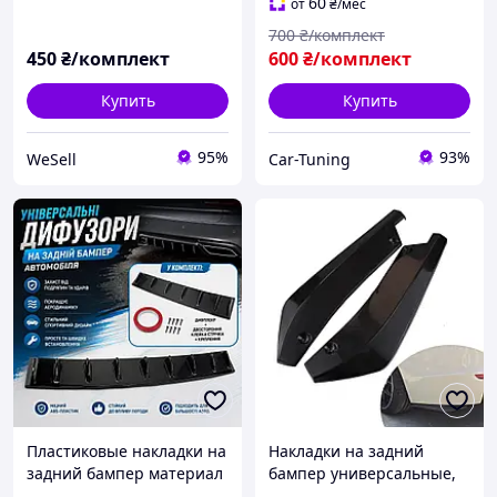
60
от
₴
/мес
700
₴/комплект
450
₴/комплект
600
₴/комплект
Купить
Купить
95%
93%
WeSell
Car-Tuning
Пластиковые накладки на
Накладки на задний
задний бампер материал
бампер универсальные,
ABS. Стиль и защита
диффузор,