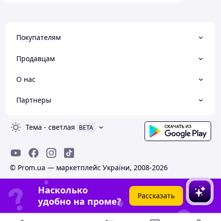
Покупателям
Продавцам
О нас
Партнеры
Тема
-
светлая
BETA
© Prom.ua — маркетплейс України, 2008-2026
Насколько
Рассказать
удобно на проме?