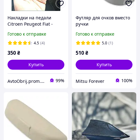
Накладки на педали
Футляр для очков вместо
Citroen Peugeot Fiat -
ручки
СЦЕПЛЕНИЕ И ТОРМОЗ !
Mitsubishi/Nissan/Renault
Готово к отправке
Готово к отправке
сірий
4.5
(4)
5.0
(1)
350
₴
510
₴
Купить
Купить
99%
100%
AvtoObrij.prom.ua
Mitsu Forever