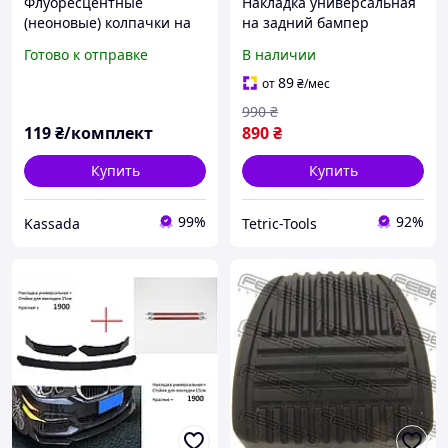
Флуоресцентные
Накладка универсальная
(неоновые) колпачки на
на задний бампер
ниппель светящиеся в
диффузоры для защиты
Готово к отправке
В наличии
темноте оранжевые
бампера
12х16 мм
89
от
₴
/мес
990
₴
119
₴/комплект
890
₴
Купить
Купить
99%
92%
Kassada
Tetric-Tools