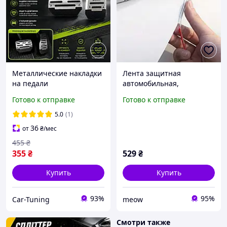
Металлические накладки
Лента защитная
на педали
автомобильная,
универсальные накладки
Прозрачная, 5 м
Готово к отправке
Готово к отправке
педалей для АКПП
5.0
(1)
36
от
₴
/мес
455
₴
355
₴
529
₴
Купить
Купить
93%
95%
Car-Tuning
meow
Смотри также