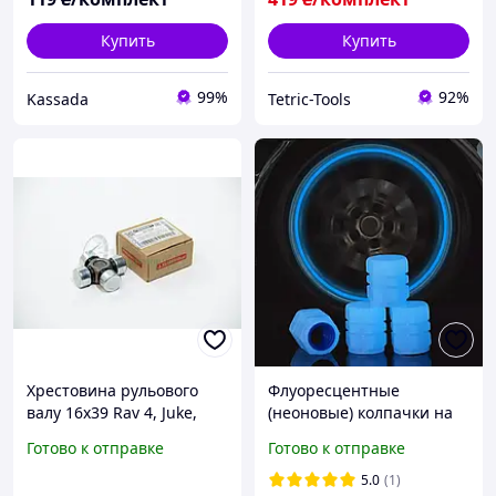
Купить
Купить
99%
92%
Kassada
Tetric-Tools
Хрестовина рульового
Флуоресцентные
валу 16x39 Rav 4, Juke,
(неоновые) колпачки на
Outlander 94-, виробник:
ниппель светящиеся в
Готово к отправке
Готово к отправке
FEBEST, код: AS-1639
темноте синие 12х16 мм
5.0
(1)