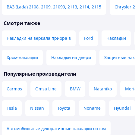
Отличное качество товара,
Не прорезинений 
ВАЗ (Lada) 2108, 2109, 21099, 2113, 2114, 2115
Chrysler 
лояльные цены, профессиональное
контактує із скло
отношение продавца к покупателю
Смотри также
и выбору товара
Недостатки
Цены за доставку, но это не к
Накладки на зеркала приора в
Ford
Накладки
продавцу!
Хром-накладки
Накладки на двери
Защитные нак
Популярные производители
Carmos
Omsa Line
BMW
Nataniko
Meri
Tesla
Nissan
Toyota
Noname
Hyundai
Автомобильные декоративные накладки оптом