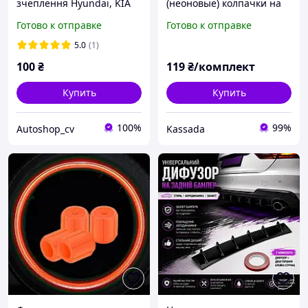
зчеплення Hyundai, KIA
(неоновые) колпачки на
гумова / 32825-36000
ниппель светящиеся в
Готово к отправке
Готово к отправке
темноте жёлтые 12х16 мм
5.0
(1)
100
₴
119
₴/комплект
Купить
Купить
100%
99%
Autoshop_cv
Kassada