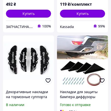
492
₴
119
₴/комплект
Купить
Купить
100%
99%
ЗАПЧАСТИНА.com
Kassada
Декоративные накладки
Накладки для защиты
на тормозные суппорта
бампера диффузоры
Brembo Черные ABS 4 шт.
В наличии
Готово к отправке
М Брембо ABS пластик