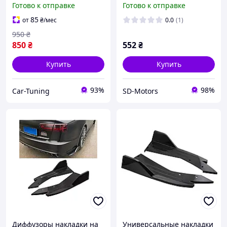
Готово к отправке
Готово к отправке
вашего автомобиля
спойлер,брызговики,
сплиттер на
85
от
₴
/мес
0.0
(1)
бампер,Черный глянец
950
₴
2шт
850
₴
552
₴
Купить
Купить
93%
98%
Car-Tuning
SD-Motors
Диффузоры накладки на
Универсальные накладки