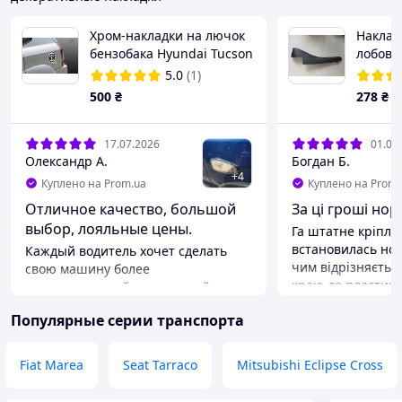
Хром-накладки на лючок
Наклад
бензобака Hyundai Tucson
лобово
2004-2013 (Safe/Корея)
10-18 C
5.0
(1)
500
₴
278
₴
17.07.2026
01.06
Олександр А.
Богдан Б.
+
4
Куплено на Prom.ua
Куплено на Prom.
Отличное качество, большой
За ці гроші нор
выбор, лояльные цены.
Га штатне кріпле
встановилась но
Каждый водитель хочет сделать
чим відрізняється
свою машину более
краю де пластик 
индивидуальной, не похожей на
прорезинений, а 
основную массу безлимитный. Вот
Популярные серии транспорта
пластикова детал
и я стараюсь придать ей свою
в 3-4 рази дорож
индивидуальность. Но со временем
у меня в планах приобрести для
Преимущества
Fiat Marea
Seat Tarraco
Mitsubishi Eclipse Cross
неё ещё 4 хром пакета.
Приємна ціна.
Преимущества
Недостатки