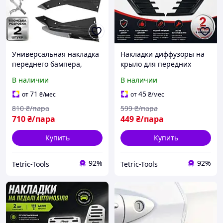
Универсальная накладка
Накладки диффузоры на
переднего бампера,
крыло для передних
диффузор, передний
крыльев универсальные.
В наличии
В наличии
спойлер, сплиттер на
Тюненговые аксесуары
передний бампер
Цвет черный
71
45
от
₴
/мес
от
₴
/мес
810
₴/пара
599
₴/пара
710
₴/пара
449
₴/пара
Купить
Купить
92%
92%
Tetric-Tools
Tetric-Tools