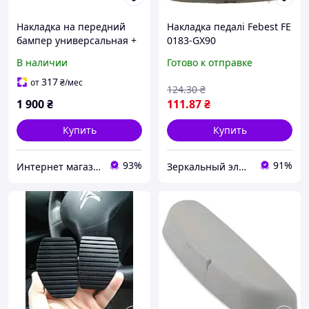
Накладка на передний
Накладка педалі Febest FE
бампер универсальная +
0183-GX90
стойки для крепления
В наличии
Готово к отправке
317
от
₴
/мес
124
.30
₴
1 900
₴
111
.87
₴
Купить
Купить
93%
91%
Интернет магазин ''autostyle_di_shop''
Зеркальный элемент