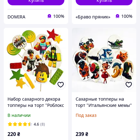
Купить
Купить
100%
100%
DOMIRA
«Браво пряник»
Набор сахарного декора
Сахарные топперы на
топперы на торт "Роблокс
торт "Итальянские мемы"
парни"
В наличии
Под заказ
4.6
(8)
220
₴
239
₴