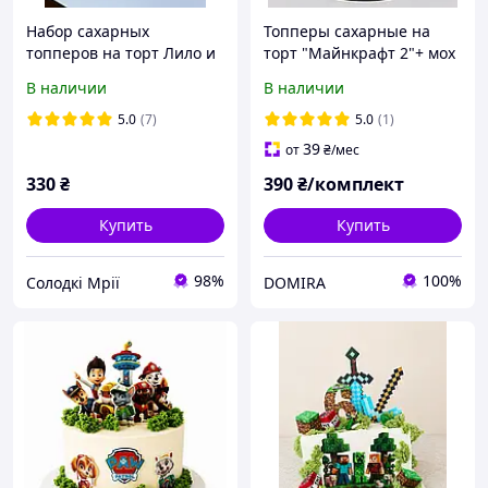
Набор сахарных
Топперы сахарные на
топперов на торт Лило и
торт "Майнкрафт 2"+ мох
Стич
для декора
В наличии
В наличии
5.0
(7)
5.0
(1)
39
от
₴
/мес
330
₴
390
₴/комплект
Купить
Купить
98%
100%
Солодкі Мрії
DOMIRA