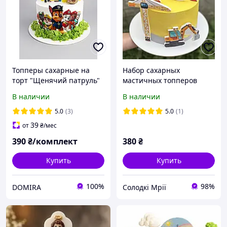
Топперы сахарные на
Набор сахарных
торт "Щенячий патруль"
мастичных топперов
украшения на торт
В наличии
В наличии
Спецтехника
строительная техника
5.0
(3)
5.0
(1)
39
от
₴
/мес
390
₴/комплект
380
₴
Купить
Купить
100%
98%
DOMIRA
Солодкі Мрії