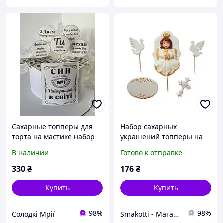
Сахарные топперы для
Набор сахарных
торта на мастике набор
украшений топперы на
для мальчика-мишки
торт "Набор для
В наличии
Готово к отправке
причастия"
330
₴
176
₴
Купить
Купить
98%
98%
Солодкі Мрії
Smakotti - Магазин кондитерских ингредиентов