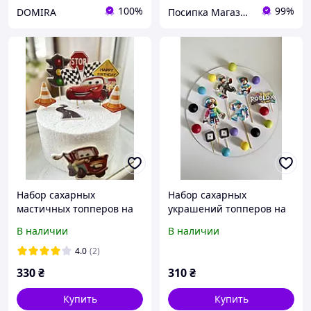
100%
99%
DOMIRA
Посипка Магазин декору тортиків
Набор сахарных
Набор сахарных
мастичных топперов на
украшений топперов на
торт тачки Маквин
торт "Роблокс" Roblox
В наличии
В наличии
4.0
(2)
330
₴
310
₴
Купить
Купить