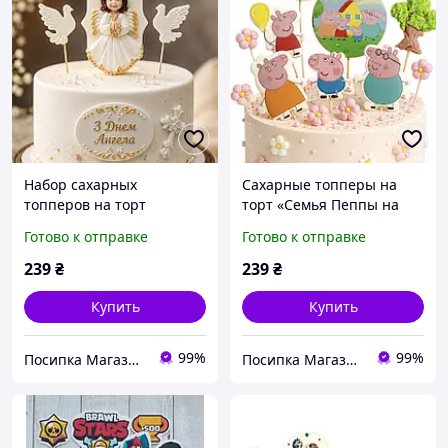
Набор сахарных
Сахарные топперы на
топперов на торт
торт «Семья Пеппы на
«Первое Причастие»
лужайке»
Готово к отправке
Готово к отправке
239
₴
239
₴
Купить
Купить
99%
99%
Посипка Магазин декору тортиків
Посипка Магазин декору тортиків