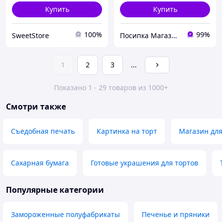
Купить
Купить
100%
99%
SweetStore
Посипка Магазин декору тортиків
1
2
3
...
Показано 1 - 29 товаров из 1000+
Смотри также
Съедобная печать
Картинка на торт
Магазин для
Сахарная бумага
Готовые украшения для тортов
Популярные категории
Замороженные полуфабрикаты
Печенье и пряники