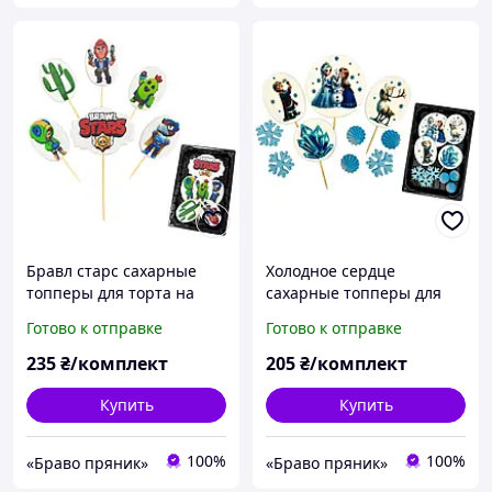
Бравл старс сахарные
Холодное сердце
топперы для торта на
сахарные топперы для
мастике набор сладо ТМ
торта на мастике набор
Готово к отправке
Готово к отправке
Slado
235
₴/комплект
205
₴/комплект
Купить
Купить
100%
100%
«Браво пряник»
«Браво пряник»