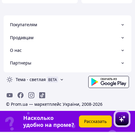
Покупателям
Продавцам
О нас
Партнеры
Тема
-
светлая
BETA
© Prom.ua — маркетплейс України, 2008-2026
Насколько
Рассказать
удобно на проме?