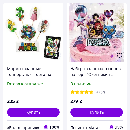
Марио сахарные
Набор сахарных топеров
топперы для торта на
на торт "Охотники на
мастике сладо
демонов" K-POP Demon
Готово к отправке
В наличии
Hunters (Хантерс)
5.0
(2)
225
₴
279
₴
Купить
Купить
100%
99%
«Браво пряник»
Посипка Магазин декору тортиків