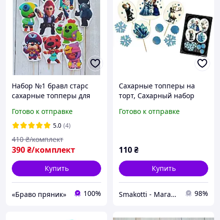
Набор №1 бравл старс
Сахарные топперы на
сахарные топперы для
торт, Сахарный набор
торта на мастике
Холодное сердце,
Готово к отправке
Готово к отправке
большой набор
Украшения для торта
5.0
(4)
410
₴/комплект
390
₴/комплект
110
₴
Купить
Купить
100%
98%
«Браво пряник»
Smakotti - Магазин кондитерских ингредиентов