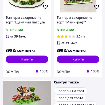
Топперы сахарные на
Топперы сахарные на
торт "Щенячий патруль
торт "Майнкрафт"
2"+мох для декора
В наличии
В наличии
39
от
₴
/мес
3.0
(1)
39
от
₴
/мес
390
₴/комплект
390
₴/комплект
Купить
Купить
100%
100%
DOMIRA
DOMIRA
Смотри также
Топперы на торт
Топер для торта
Топперы на торт мужу