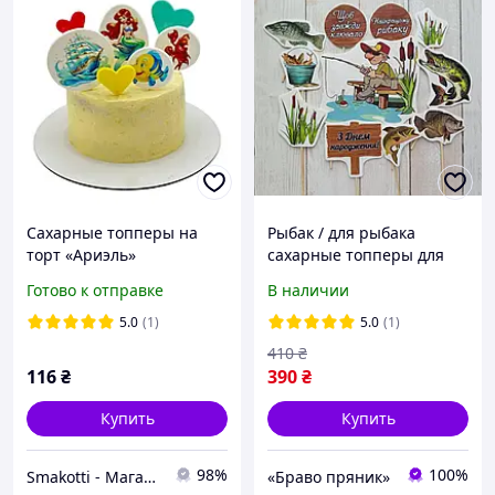
Сахарные топперы на
Рыбак / для рыбака
торт «Ариэль»
сахарные топперы для
торта на мастике
Готово к отправке
В наличии
большой набор топеры
для мужчины
5.0
(1)
5.0
(1)
410
₴
116
₴
390
₴
Купить
Купить
98%
100%
Smakotti - Магазин кондитерских ингредиентов
«Браво пряник»