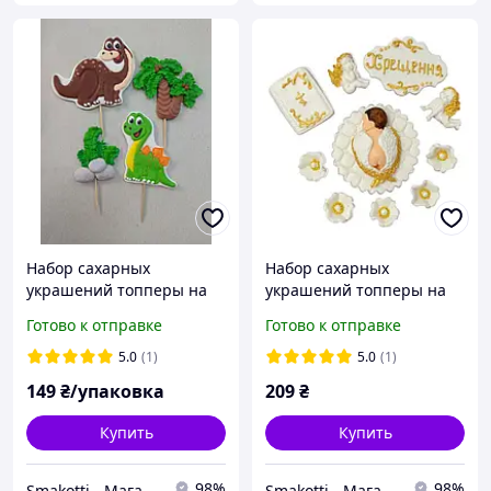
Набор сахарных
Набор сахарных
украшений топперы на
украшений топперы на
торт "Динозавры №2" 2D
торт «Набор для
Готово к отправке
Готово к отправке
крещения»
5.0
(1)
5.0
(1)
149
₴/упаковка
209
₴
Купить
Купить
98%
98%
Smakotti - Магазин кондитерских ингредиентов
Smakotti - Магазин кондитерских ингредиентов