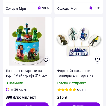
98%
98%
Солодкі Мрії
Солодкі Мрії
Топперы сахарные на
Фортнайт сахарные
торт "Майнкрафт 5"+ мох
топперы для торта на
для декора
мастике набор сладо
В наличии
Готово к отправке
39
от
₴
/мес
5.0
(1)
390
₴/комплект
215
₴