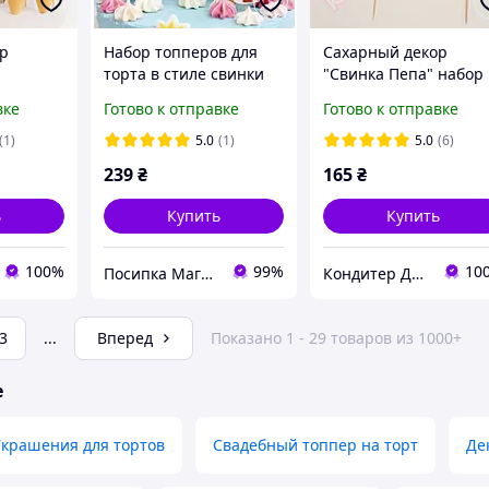
р
Набор топперов для
Сахарный декор
торта в стиле свинки
"Свинка Пепа" набор
торта
Пеппи
топперов для торта
вке
Готово к отправке
Готово к отправке
ТМ
кондитерский ТМ
Добрик
(1)
5.0
(1)
5.0
(6)
239
₴
165
₴
ь
Купить
Купить
100%
99%
10
Посипка Магазин декору тортиків
Кондитер Декор
3
...
Вперед
Показано 1 - 29 товаров из 1000+
е
крашения для тортов
Свадебный топпер на торт
Де