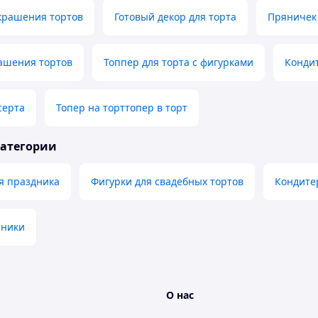
крашения тортов
Готовый декор для торта
Пряничек
ашения тортов
Топпер для торта с фигурками
Конди
серта
Топер на торттопер в торт
категории
я праздника
Фигурки для свадебных тортов
Кондите
яники
О нас