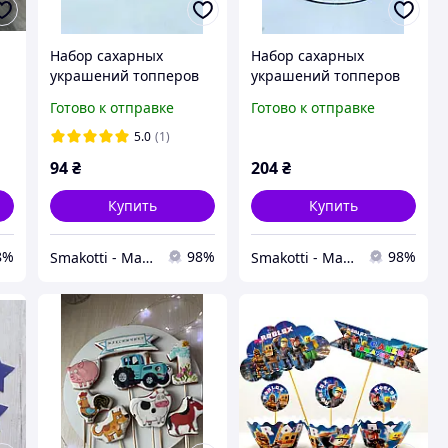
Набор сахарных
Набор сахарных
украшений топперов
украшений топперов
для торта "Облака" 2D
для торта "Крылатые
Готово к отправке
Готово к отправке
на шпажках 7 шт
сны" 2D на шпажках 13
шт
5.0
(1)
94
₴
204
₴
Купить
Купить
8%
98%
98%
Smakotti - Магазин кондитерских ингредиентов
Smakotti - Магазин кондитерских ингредиентов