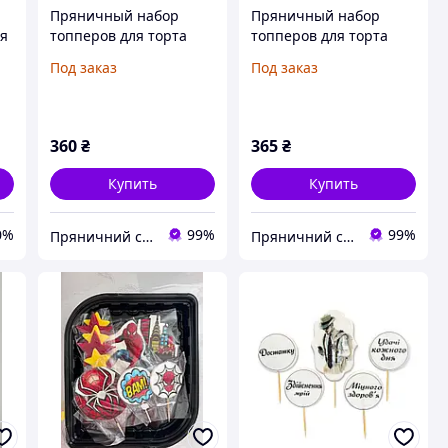
1
Пряничный набор
Пряничный набор
ля
топперов для торта
топперов для торта
Эдинорожка
Девочка и Лягушка
Под заказ
Под заказ
360
₴
365
₴
Купить
Купить
0%
99%
99%
Пряничний світ
Пряничний світ