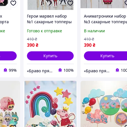
х
Герои марвел набор
Аниматроники набор
торта
№1 сахарные топперы
№3 сахарные топпер
ая
для торта на мастике
для торта на мастике
вке
Готово к отправке
В наличии
ентов)
большой набор
большой набор
410
₴
410
₴
390
₴
390
₴
ь
Купить
Купить
99%
100%
10
«Браво пряник»
«Браво пряник»