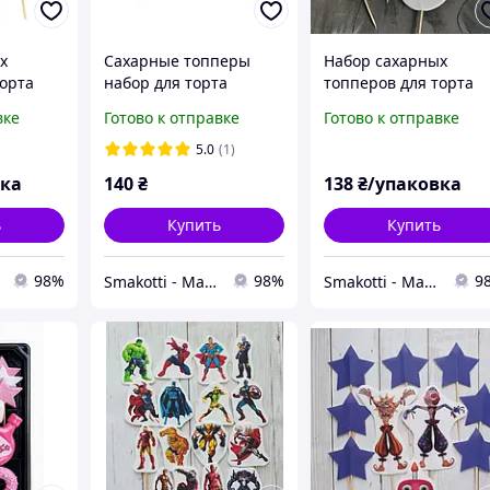
х
Сахарные топперы
Набор сахарных
торта
набор для торта
топперов для торта
"Радуга с облаками"
"Для королевы №2"
вке
Готово к отправке
Готово к отправке
брюнетка
5.0
(1)
вка
140
₴
138
₴/упаковка
ь
Купить
Купить
98%
98%
9
Smakotti - Магазин кондитерских ингредиентов
Smakotti - Магазин кондитерских ингредиентов