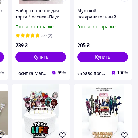
их
Набор топперов для
Мужской
торта Человек -Паук
поздравительный
набор сахарные
Готово к отправке
Готово к отправке
топперы для торта на
мастике для мужчин
5.0
(2)
сладо
239
₴
205
₴
Купить
Купить
0%
99%
100%
Посипка Магазин декору тортиків
«Браво пряник»