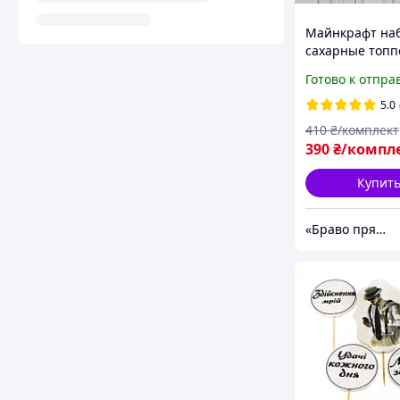
Майнкрафт на
сахарные топп
торта на масти
Готово к отпра
большой набо
5.0
410
₴/комплект
390
₴/компл
Купит
«Браво пряник»