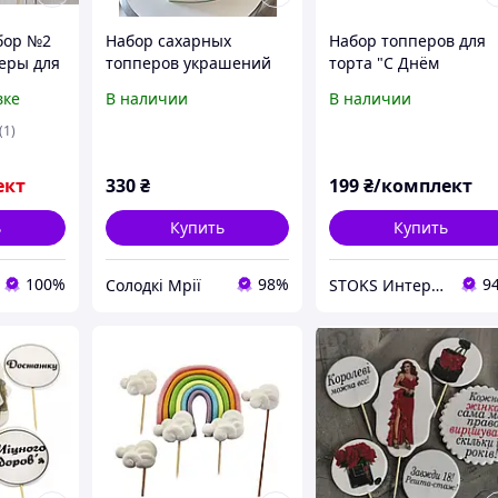
бор №2
Набор сахарных
Набор топперов для
еры для
топперов украшений
торта "С Днём
ке
для торта Бабушка на
рождения!"
вке
В наличии
В наличии
р
огороде
(1)
ект
330
₴
199
₴/комплект
ь
Купить
Купить
100%
98%
9
Солодкі Мрії
STOKS Интернет магазин стокового товара с Европы и США