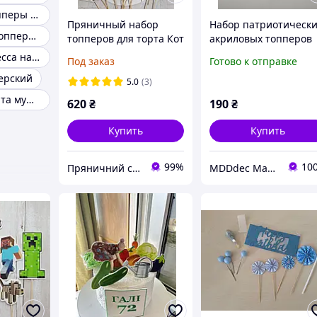
Съедобные топперы на торт
Пряничный набор
Набор патриотическ
Пластиковые топперы на торт
топперов для торта Кот
акриловых топперов
Пушин
для торта карта
Топпер принцесса на торт
Под заказ
Готово к отправке
Украины и тризуб,
ерский
надпись Все будет
5.0
(3)
Украина
Топпер для торта мужчина
620
₴
190
₴
Купить
Купить
99%
10
Пряничний світ
MDDdec Мастерская Дизайна и Декора.