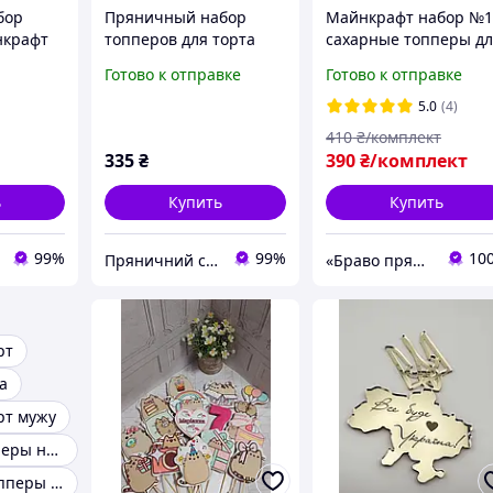
бор
Пряничный набор
Майнкрафт набор №
нкрафт
топперов для торта
сахарные топперы д
скибочки Арбуза
торта на мастике
Готово к отправке
Готово к отправке
большой набор
5.0
(4)
410
₴/комплект
335
₴
390
₴/комплект
ь
Купить
Купить
99%
99%
10
Пряничний світ
«Браво пряник»
рт
а
рт мужу
Сахарные топперы на торт
Пряничные топперы для торта