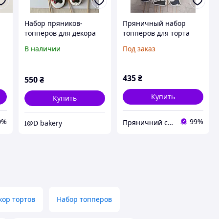
Набор пряников-
Пряничный набор
топперов для декора
топперов для торта
торта "Далматинке"
Аниме
В наличии
Под заказ
435
₴
550
₴
Купить
Купить
0%
99%
Пряничний світ
I@D bakery
кор тортов
Набор топперов