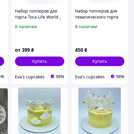
Набор топперов для
Набор топперов для
торта Toca Life World ,
тематического торта
тока бока
«Стражи Галактики»
В наличии
В наличии
Marvel.
от
399
₴
450
₴
Купить
Купить
4%
98%
98%
Eva's cupcakes
Eva's cupcakes