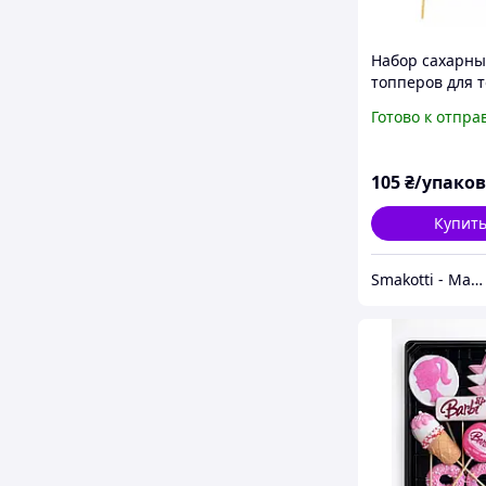
Набор сахарны
топперов для 
"Мужской"
Готово к отпра
105
₴/упако
Купит
Smakotti - Магазин кондитерских ингредиентов