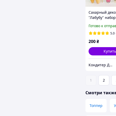
Сахарный деко
"Лабубу" набор
топперов для 
Готово к отпра
кондитерский 
Кондекортех
5.0
200
₴
Купит
Кондитер Декор
1
2
Смотри такж
Топпер
У