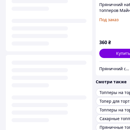
Пряничний на
топперов Май
для торта №2
Под заказ
360
₴
Купит
Пряничний світ
Смотри также
Топперы на то
Топер для торт
Топперы на то