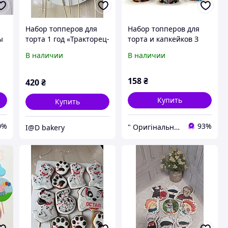
Набор топперов для
Набор топперов для
ы
торта 1 год «Тракторец-
торта и капкейков З
младец»
Днем Народження "
В наличии
В наличии
РОБЛОКС ( Roblox ) " 8
+ 10 шт
158
₴
420
₴
Купить
Купить
0%
93%
" Оригінальні подарунки " Інтернет - магазин ( оригинальныеподарки.com )
I@D bakery