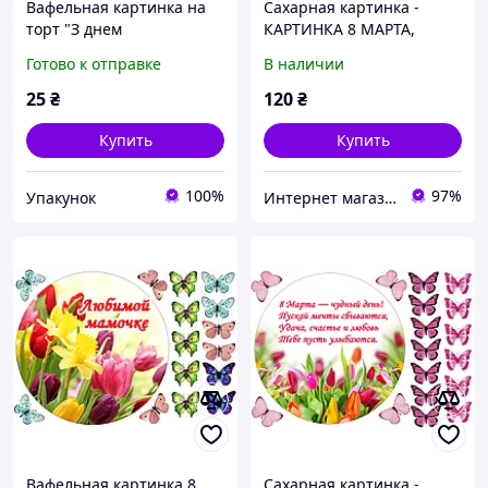
Вафельная картинка на
Сахарная картинка -
торт "З днем
КАРТИНКА 8 МАРТА,
народження!" /ВК-0168/ -
СЪЕДОБНАЯ КАРТИНКА
Готово к отправке
В наличии
А4
НА ТОРТ
25
₴
120
₴
Купить
Купить
100%
97%
Упакунок
Интернет магазин Карамель
Вафельная картинка 8
Сахарная картинка -