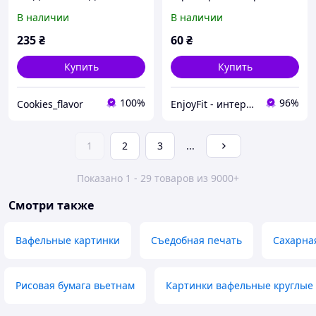
ТОПЕРИ ЖИРАФА, ТОПЕР
на заказ LOL
В наличии
В наличии
ДЛЯ СВЯТА, КАРТИНКИ НА
ТОРТ, ЦУКРОВІ КАРТИНКИ
235
₴
60
₴
НА ТОРТ
Купить
Купить
100%
96%
Cookies_flavor
EnjoyFit - интернет магазин товаров для дома и быта с лучшими ценами.
1
2
3
...
Показано 1 - 29 товаров из 9000+
Смотри также
Вафельные картинки
Съедобная печать
Сахарна
Рисовая бумага вьетнам
Картинки вафельные круглые