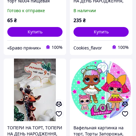
торт №004 пищевая
НА ДЕНЬ НАРОДЖЕННЯ,
печать, фото на торт
ТОПЕРИ ЖИРАФА, ТОПЕР
Готово к отправке
В наличии
ДЛЯ СВЯТА, КАРТИНКИ НА
ТОРТ, ЦУКРОВІ КАРТИНКИ
65
₴
235
₴
НА ТОРТ
Купить
Купить
100%
100%
«Браво пряник»
Cookies_flavor
ТОПЕРИ НА ТОРТ, ТОПЕРИ
Вафельная картинка на
НА ДЕНЬ НАРОДЖЕННЯ,
торт, Торты Запорожья,