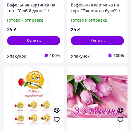
Вафельная картинка на
Вафельная картинка на
торт "Любій донці!" /
торт "Так можна було?" /
ВК-0117/ - А4
ВК-0166/ - А4
Готово к отправке
Готово к отправке
25
₴
25
₴
Купить
Купить
100%
100%
Упакунок
Упакунок