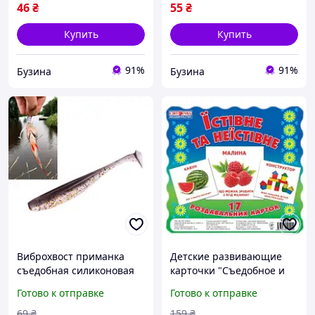
46
₴
55
₴
Купить
Купить
91%
91%
Бузина
Бузина
Виброхвост приманка
Детские развивающие
съедобная силиконовая
карточки "Съедобное и
6шт, Easy Shiner 10см 5г
несъедобное" 16106010
Готово к отправке
Готово к отправке
Amlucas buzyna
на укр. языке buzyna
69
₴
159
₴