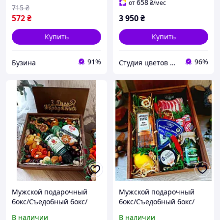
PSF091 сортер-комодик
658
от
₴
/мес
715
₴
GoodPlace -worry-free-
572
₴
3 950
₴
shopping-
Купить
Купить
91%
96%
Бузина
Студия цветов и подарков "MadamPodari"
Мужской подарочный
Мужской подарочный
бокс/Съедобный бокс/
бокс/Съедобный бокс/
Съедобный букет
Съедобный букет
В наличии
В наличии