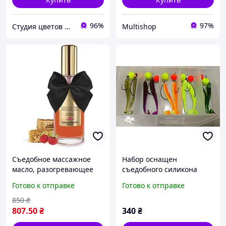
96%
97%
Студия цветов и подарков "MadamPodari"
Multishop
Съедобное массажное
Набор оснащен
масло, разогревающее
съедобного силикона
эффект, клубника и мед
Select Fetish 2" для ловли
Готово к отправке
Готово к отправке
для романтического
окуня, судака, щуки и
массажа
другой хищной рыбы
850
₴
807
.50
₴
340
₴