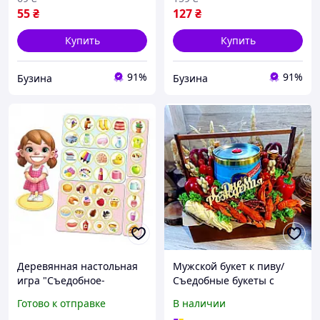
55
₴
127
₴
Купить
Купить
91%
91%
Бузина
Бузина
Деревянная настольная
Мужской букет к пиву/
игра "Съедобное-
Съедобные букеты с
несъедобное"
пивом/Пивной букет
Готово к отправке
В наличии
Ubumblebees (ПСФ091)