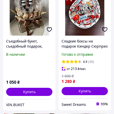
Съедобный букет,
Сладкие боксы на
съедобный подарок,
подарок Киндер Сюрприз
подарок с сухариками,
бокс Съедобные наборы
В наличии
Готово к отправке
подарок с орехами,
боксы
подарок мужчине,
4.9
(20)
орешки, вкусный
213
от
₴
/мес
подарок,
1 600
₴
1 280
₴
1 050
₴
Купить
Купить
99%
Sweet Dreams
VIN.BUKET