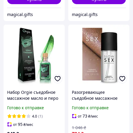
magical.gifts
magical.gifts
Набор Orgie съедобное
Разогревающее
массажное масло и перо
съедобное массажное
ЯБЛОКО 150 мл -
масло Slow Sex Bijoux
Готово к отправке
Готово к отправке
CherryLove
Indiscrets WARMING
MASSAGE OIL - CherryLove
73
4.0
(1)
от
₴
/мес
95
от
₴
/мес
1 046
₴