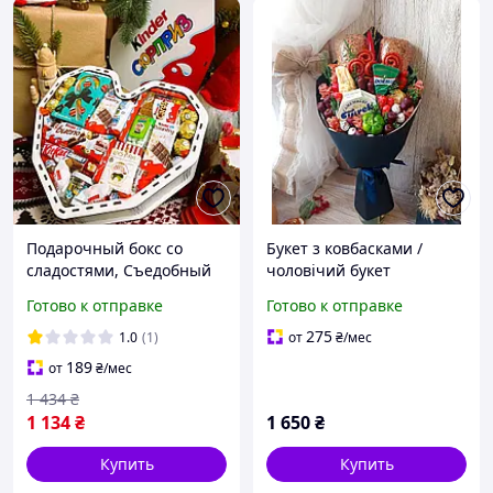
Подарочный бокс со
Букет з ковбасками /
сладостями, Съедобный
чоловічий букет
бокс, Готовые
Готово к отправке
Готово к отправке
подарочные боксы для
девушки
275
1.0
(1)
от
₴
/мес
189
от
₴
/мес
1 434
₴
1 134
₴
1 650
₴
Купить
Купить