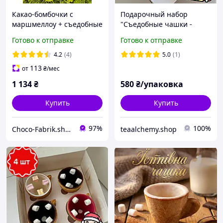
Какао-бомбочки с
Подарочный набор
маршмеллоу + съедобные
"Съедобные чашки -
чашки в наборе Класика
печенье для напитков :
Готово к отправке
Готово к отправке
подарок с
кофе, чая, горячего
растворяющимся
шоколада, какао"
4.2
(4)
5.0
(1)
шоколадом
113
от
₴
/мес
1 134
₴
580
₴/упаковка
Купить
Купить
97%
100%
Choco-Fabrik.shop
teaalchemy.shop