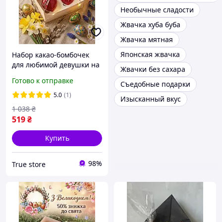
Необычные сладости
Жвачка хуба буба
Жвачка мятная
Японская жвачка
Набор какао-бомбочек
для любимой девушки на
Жвачки без сахара
праздник "шоколадная
Готово к отправке
Съедобные подарки
любовь" S Съедобные
чашечки и какао-
5.0
(1)
Изысканный вкус
бомбочки
1 038
₴
519
₴
Купить
98%
True store