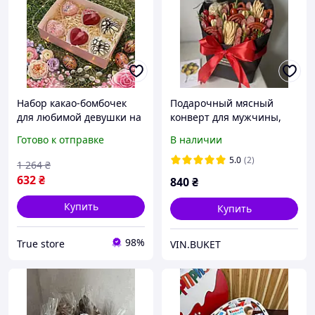
Набор какао-бомбочек
Подарочный мясный
для любимой девушки на
конверт для мужчины,
праздник "шоколадная
съедобный подарок с
Готово к отправке
В наличии
любовь" М Съедобные
колбасками и сыром 0,6
чашечки и какао-
кг
5.0
(2)
1 264
₴
бомбочки
632
₴
840
₴
Купить
Купить
98%
True store
VIN.BUKET