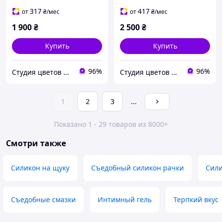
317
417
от
₴
/мес
от
₴
/мес
1 900
₴
2 500
₴
Купить
Купить
96%
96%
Студия цветов и подарков "MadamPodari"
Студия цветов и подарков "MadamPodari"
1
2
3
...
Показано 1 - 29 товаров из 8000+
Смотри также
Силикон на щуку
Съедобный силикон рачки
Сили
Съедобные смазки
Интимный гель
Терпкий вкус