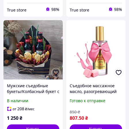
98%
98%
True store
True store
Мужские съедобные
Съедобное массажное
букеты/Колбасный букет с
масло, разогревающий
пивом б/а/Пивной букет в
эффект, аромат жвачки
В наличии
Готово к отправке
ящике
для романтического
массажа
208
от
₴
/мес
850
₴
1 250
₴
807
.50
₴
Купить
Купить