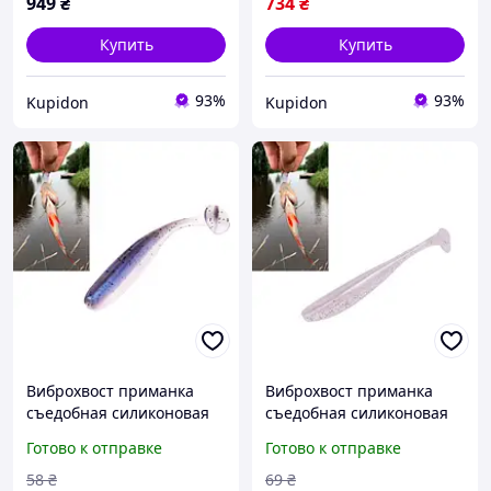
949
₴
734
₴
Купить
Купить
93%
93%
Kupidon
Kupidon
Виброхвост приманка
Виброхвост приманка
съедобная силиконовая
съедобная силиконовая
10шт, Easy Shiner 5см 1г
10шт, Easy Shiner 7.5см 2г
Готово к отправке
Готово к отправке
Amlucas buzyna
Amlucas buzyna
58
₴
69
₴