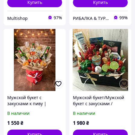
Купить
Купить
97%
99%
Multishop
РИБАЛКА & ТУРИЗМ
Мужской букет с
Мужской букет/Мужской
закусками к пиву |
букет с закусками /
Съедобный подарок для
Съедобный букет к пиву
В наличии
В наличии
мужчины | Мясный фуд-
букет
1 550
₴
1 980
₴
Купить
Купить