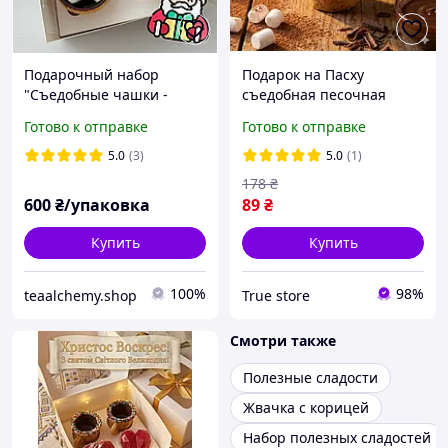
Подарочный набор
Подарок на Пасху
"Съедобные чашки -
съедобная песочная
печенье для напитков с
чашечка хрустящая
Готово к отправке
Готово к отправке
маршмеллоу: кофе, чая,
чашечка печенье из
горячего шоколада"
которой можно пить
5.0
(3)
5.0
(1)
178
₴
600
₴/упаковка
89
₴
Купить
Купить
100%
98%
teaalchemy.shop
True store
Смотри также
Полезные сладости
Жвачка с корицей
Набор полезных сладостей