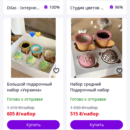
100%
96%
Dilas - Інтернет-магазин
Студия цветов и подарков "MadamPodari"
Большой подарочный
Набор средний
набор «Украина»
Подарочный набор
разноцветный 3
Разноцветный 2
Готово к отправке
Готово к отправке
съедобные чашки + 3
съедобные чашки + 2
какао бомбочки для
какао бомбочки для
1 210
₴/набор
1 030
₴/набор
горячих напитков
горячих напитков
605
₴/набор
515
₴/набор
Купить
Купить