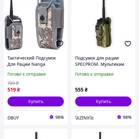
Тактический Подсумок
Подсумок для рации
Для Рации Nanga
SPECPROM. Мультикам
Пиксель DBUY Тактичний
Готово к отправке
Готово к отправке
Підсумок Для Рації Nanga
Піксель
709
₴
519
₴
555
₴
Купить
Купить
98%
98%
DBUY
🚀ZINX🚀