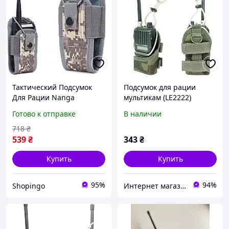
Тактический Подсумок
Подсумок для рации
Для Рации Nanga
мультикам (LE2222)
Пиксель Shopingo
Готово к отправке
В наличии
Тактичний Підсумок Для
Рації Nanga Піксель
718
₴
539
₴
343
₴
Купить
Купить
95%
94%
Shopingo
Интернет магазин Західний