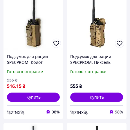
Подсумок для рации
Подсумок для рации
SPECPROM. Койот
SPECPROM. Пиксель
Готово к отправке
Готово к отправке
555
₴
516
.15
₴
555
₴
Купить
Купить
98%
98%
🚀ZINX🚀
🚀ZINX🚀