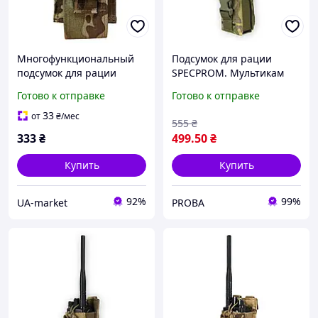
Многофункциональный
Подсумок для рации
подсумок для рации
SPECPROM. Мультикам
Cordura 1050 мультикам
Готово к отправке
Готово к отправке
LE3507 с эластичным
джгутом и MOLLE 15х6.5х5
33
от
₴
/мес
555
₴
см
333
₴
499
.50
₴
Купить
Купить
92%
99%
UA-market
PROBA