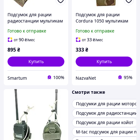
Подсумок для рации
Подсумок для рации
радиостанции мультикам
Cordura 1050 мультикам
/ multicam CORDURA
LE3507 MOLLE крепление
Готово к отправке
Готово к отправке
фастекс эластичный жгут
15х65х5 см
90
33
от
₴
/мес
от
₴
/мес
895
₴
333
₴
Купить
Купить
100%
95%
Smartum
NazvaNet
Смотри также
Подсумки для рации моторол
Подсумок для радиостанции
Подсумок для рации койот
M-tac подсумок для рации mo