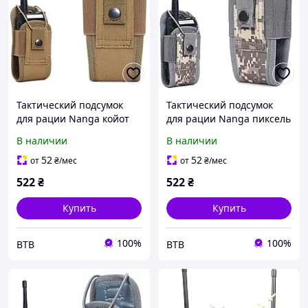
Тактический подсумок
Тактический подсумок
для рации Nanga койот
для рации Nanga пиксель
В наличии
В наличии
52
52
от
₴
/мес
от
₴
/мес
522
₴
522
₴
Купить
Купить
100%
100%
BTB
BTB