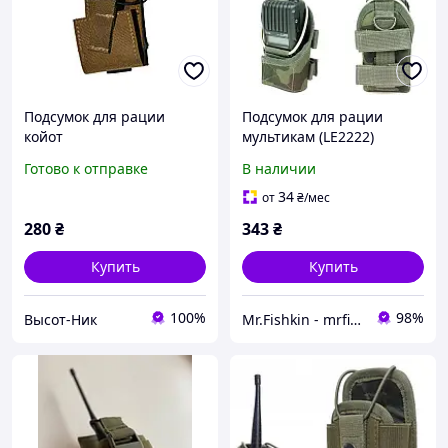
Подсумок для рации
Подсумок для рации
койот
мультикам (LE2222)
Готово к отправке
В наличии
34
от
₴
/мес
280
₴
343
₴
Купить
Купить
100%
98%
Высот-Ник
Mr.Fishkin - mrfishkin.com.ua