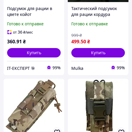
Подсумок для рации в
Тактический подсумок
цвете койот
для рации кордура
мультикам, качественый
Готово к отправке
Готово к отправке
подсумок для рации
навесной
36
от
₴
/мес
999
₴
360
.91
₴
499
.50
₴
Купить
Купить
99%
99%
ІТ-ЕКСПЕРТ 🎯
Mulka