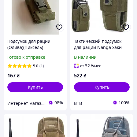
Подсумок для рации
Тактический подсумок
(Олива)(Пиксель)
для рации Nanga хаки
(Мультикам)
Готово к отправке
В наличии
52
5.0
(1)
от
₴
/мес
167
₴
522
₴
Купить
Купить
98%
100%
Интернет магазин Zolotoy-sad
BTB