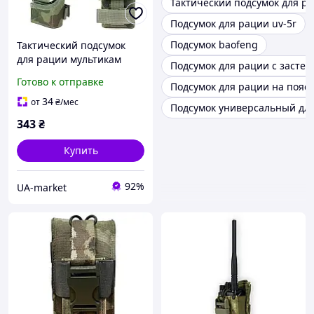
Тактический подсумок для р
Подсумок для рации uv-5r
Подсумок baofeng
Тактический подсумок
для рации мультикам
Подсумок для рации с застеж
LE2222 эластичный жгут
Готово к отправке
Подсумок для рации на пояс
вес 70 г размер
13.5х8.5х3.5 см
34
от
₴
/мес
Подсумок универсальный дл
343
₴
Купить
92%
UA-market