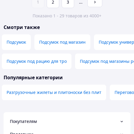
1
2
3
...
Показано 1 - 29 товаров из 4000+
Смотри также
Подсумок
Подсумок под магазин
Подсумок униве
Подсумок под рацию для тро
Подсумок под магазины 
Популярные категории
Разгрузочные жилеты и плитоноски без плит
Перегово
Покупателям