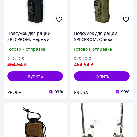
Подсумок для рации
Подсумок для рации
SPECPROM. Черный
SPECPROM. Олива
Готово к отправке
Готово к отправке
516
.15
₴
516
.15
₴
464
.54
₴
464
.54
₴
Купить
Купить
99%
99%
PROBA
PROBA