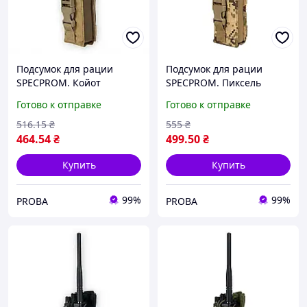
Подсумок для рации
Подсумок для рации
SPECPROM. Койот
SPECPROM. Пиксель
Готово к отправке
Готово к отправке
516
.15
₴
555
₴
464
.54
₴
499
.50
₴
Купить
Купить
99%
99%
PROBA
PROBA