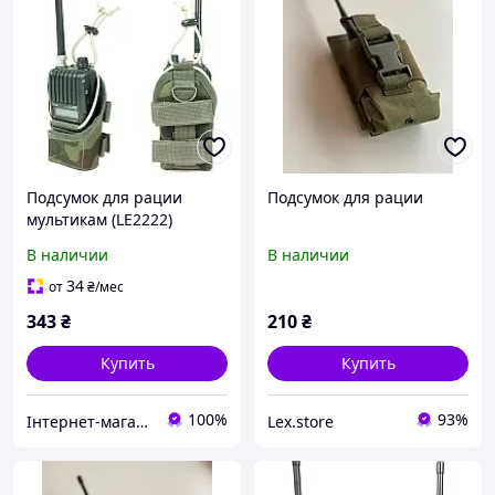
Подсумок для рации
Подсумок для рации
мультикам (LE2222)
В наличии
В наличии
34
от
₴
/мес
343
₴
210
₴
Купить
Купить
100%
93%
Інтернет-магазин "Торгпалатка"
Lex.store