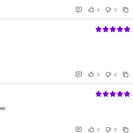
0
0
0
0
ую
0
0