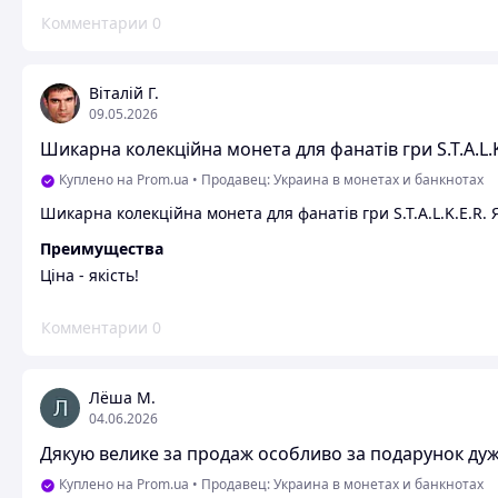
Комментарии
0
Віталій Г.
09.05.2026
Шикарна колекційна монета для фанатів гри S.T.A.L.K
Куплено на Prom.ua
•
Продавец: Украина в монетах и ​​банкнотах
Шикарна колекційна монета для фанатів гри S.T.A.L.K.E.R.
Преимущества
Ціна - якість!
Комментарии
0
Лёша М.
04.06.2026
Дякую велике за продаж особливо за подарунок ду
Куплено на Prom.ua
•
Продавец: Украина в монетах и ​​банкнотах