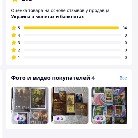
Оценка товара на основе отзывов у продавца
Украина в монетах и ​​банкнотах
5
34
4
0
3
0
2
0
1
0
Фото и видео покупателей
4
Все
5
5
5