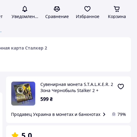
ет
Уведомления
Сравнение
Избранное
Корзина
 Stalker 2 + коллекционная карта Сталкер 2
онная карта Сталкер 2
Сувенирная монета S.T.A.L.K.E.R. 2
Зона Чернобыль Stalker 2 +
коллекционная карта Сталкер 2
599
₴
Продавец Украина в монетах и ​​банкнотах
79%
5.0