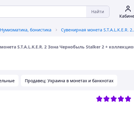
Найти
Кабин
Нумизматика, бонистика
Сувенирная монета S.T.A.L.K.E.R. 2 Зона Чернобыль
онета S.T.A.L.K.E.R. 2 Зона Чернобыль Stalker 2 + коллекци
ельные
Продавец: Украина в монетах и ​​банкнотах