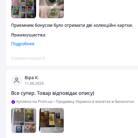
Приємним бонусом було отримати дві колекційні картки.
Преимущества
Дизайн, унікальність, колекційні картки 👍🏼
Подробнее
Недостатки
Комментарии
0
До товару претензій ніяких. Нажаль довге очікування чере
відповіді. Трубку не беруть. Тому бажаю більше комунікації
Віра К.
11.06.2026
Все супер. Товар відповідає опису)
Куплено на Prom.ua
•
Продавец: Украина в монетах и ​​банкнотах