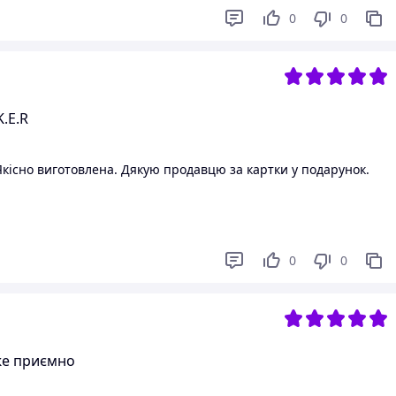
0
0
.E.R
 Якісно виготовлена. Дякую продавцю за картки у подарунок.
0
0
же приємно